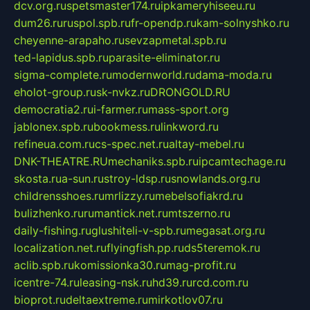
dcv.org.ru
spetsmaster174.ru
ipkameryhiseeu.ru
dum26.ru
ruspol.spb.ru
fr-opendp.ru
kam-solnyshko.ru
cheyenne-arapaho.ru
sevzapmetal.spb.ru
ted-lapidus.spb.ru
parasite-eliminator.ru
sigma-complete.ru
modernworld.ru
dama-moda.ru
eholot-group.ru
sk-nvkz.ru
DRONGOLD.RU
democratia2.ru
i-farmer.ru
mass-sport.org
jablonex.spb.ru
bookmess.ru
linkword.ru
refineua.com.ru
cs-spec.net.ru
altay-mebel.ru
DNK-THEATRE.RU
mechaniks.spb.ru
ipcamtechage.ru
skosta.ru
a-sun.ru
stroy-ldsp.ru
snowlands.org.ru
childrensshoes.ru
mrlizzy.ru
mebelsofiakrd.ru
bulizhenko.ru
rumantick.net.ru
mtszerno.ru
daily-fishing.ru
glushiteli-v-spb.ru
megasat.org.ru
localization.net.ru
flyingfish.pp.ru
ds5teremok.ru
aclib.spb.ru
komissionka30.ru
mag-profit.ru
icentre-74.ru
leasing-nsk.ru
hd39.ru
rcd.com.ru
bioprot.ru
deltaextreme.ru
mirkotlov07.ru