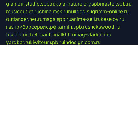
glamourstudio.spb.ru
kola-nature.org
spbmaster.spb.ru
musicoutlet.ru
china.msk.ru
bulldog.su
grimm-online.ru
outlander.net.ru
maga.spb.ru
anime-sell.ru
keseloy.ru
газприборсервис.рф
karmin.spb.ru
shekswood.ru
tischlermebel.ru
automall66.ru
mag-vladimir.ru
yardbar.ru
kiwitour.spb.ru
indesign.com.ru
freestylemebel.ru
bany-samara.ru
rsei.ru
naidisvoyput.ru
mgsn-invest.ru
ipkamerasannce.ru
alicante-house.ru
ibelka74.ru
cozyhouse.info
vlkargalev-studio.ru
700mb.ru
figura-ufa.ru
alina-live.ru
belarusiannews.ru
womenknow.ru
dos-vniimk.ru
sega.net.ru
dv.net.ru
phenomenonsofhistory.com
telesputnik.net.ru
wall.pp.ru
pylesosroidmi.ru
gtc-clan.ru
cligs.ru
bibikazap.ru
popova.org.ru
netwhistler.spb.ru
bellvil.ru
bonzon.ru
iss-vladik.ru
defiparis.net.ru
las-gryzas.ru
amku.ru
electednews.spb.ru
feather.org.ru
spar72.ru
tankiigri.ru
dominus.com.ru
ibtree.ru
sanykool.pp.ru
unixlib.org.ru