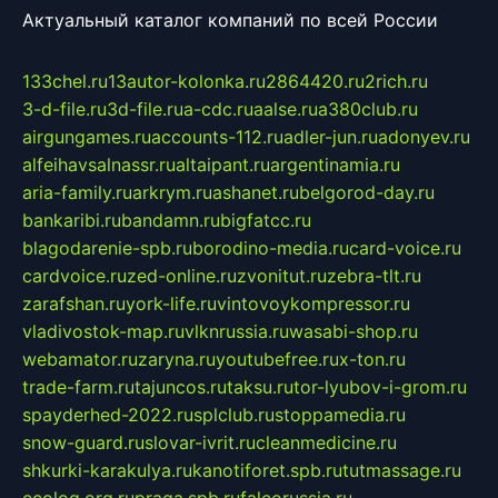
Актуальный каталог компаний по всей России
133chel.ru
13autor-kolonka.ru
2864420.ru
2rich.ru
3-d-file.ru
3d-file.ru
a-cdc.ru
aalse.ru
a380club.ru
airgungames.ru
accounts-112.ru
adler-jun.ru
adonyev.ru
alfeihavsalnassr.ru
altaipant.ru
argentinamia.ru
aria-family.ru
arkrym.ru
ashanet.ru
belgorod-day.ru
bankaribi.ru
bandamn.ru
bigfatcc.ru
blagodarenie-spb.ru
borodino-media.ru
card-voice.ru
cardvoice.ru
zed-online.ru
zvonitut.ru
zebra-tlt.ru
zarafshan.ru
york-life.ru
vintovoykompressor.ru
vladivostok-map.ru
vlknrussia.ru
wasabi-shop.ru
webamator.ru
zaryna.ru
youtubefree.ru
x-ton.ru
trade-farm.ru
tajuncos.ru
taksu.ru
tor-lyubov-i-grom.ru
spayderhed-2022.ru
splclub.ru
stoppamedia.ru
snow-guard.ru
slovar-ivrit.ru
cleanmedicine.ru
shkurki-karakulya.ru
kanotiforet.spb.ru
tutmassage.ru
ecolog.org.ru
praga.spb.ru
falcorussia.ru