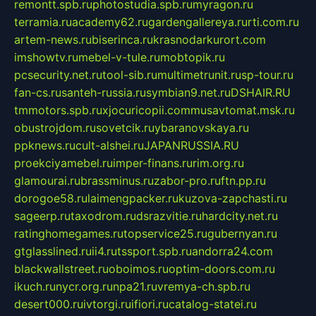
remontt.spb.ru
photostudia.spb.ru
myragon.ru
terramia.ru
academy62.ru
gardengallereya.ru
rti.com.ru
artem-news.ru
biserinca.ru
krasnodarkurort.com
imshowtv.ru
mebel-v-tule.ru
mobtopik.ru
pcsecurity.net.ru
tool-sib.ru
multimetrunit.ru
sp-tour.ru
fan-cs.ru
santeh-russia.ru
symbian9.net.ru
DSHAIR.RU
tmmotors.spb.ru
xjocuricopii.com
musavtomat.msk.ru
obustrojdom.ru
sovetcik.ru
ybaranovskaya.ru
ppknews.ru
cult-alshei.ru
JAPANRUSSIA.RU
proekciyamebel.ru
imper-finans.ru
rim.org.ru
glamourai.ru
brassminus.ru
zabor-pro.ru
ftn.pp.ru
dorogoe58.ru
laimengpacker.ru
kuzova-zapchasti.ru
sageerp.ru
taxodrom.ru
dsrazvitie.ru
hardcity.net.ru
ratinghomegames.ru
topservice25.ru
gubernyan.ru
gtglasslined.ru
ii4.ru
tssport.spb.ru
andorra24.com
blackwallstreet.ru
oboimos.ru
optim-doors.com.ru
ikuch.ru
nycr.org.ru
npa21.ru
vremya-ch.spb.ru
desert000.ru
ivtorgi.ru
ifiori.ru
catalog-statei.ru