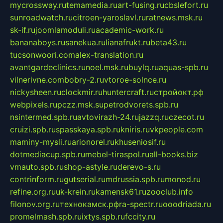
mycrossway.ru
temamedia.ru
art-fusing.ru
cbslefort.ru
sunroadwatch.ru
citroen-yaroslavl.ru
ratnews.msk.ru
sk-if.ru
joomlamoduli.ru
academic-work.ru
bananaboys.ru
sanekua.ru
lianafrukt.ru
beta43.ru
tucsonwoori.com
alex-translation.ru
avantgardeclinics.ru
noel.msk.ru
buylq.ru
aquas-spb.ru
vilnerivne.com
bobry-2.ru
vtoroe-solnce.ru
nickysheen.ru
clockmir.ru
huntercraft.ru
стройокт.рф
webpixels.ru
pczz.msk.su
petrodvorets.spb.ru
nsintermed.spb.ru
avtovirazh-24.ru
jazzq.ru
czecot.ru
cruizi.spb.ru
spasskaya.spb.ru
kniris.ru
vkpeople.com
maminy-mysli.ru
arionorel.ru
khuseniosif.ru
dotmediacup.spb.ru
mebel-tiraspol.ru
all-books.biz
vmauto.spb.ru
shop-astyle.ru
derevo-s.ru
contrinform.ru
gutserial.ru
mdrussia.spb.ru
monod.ru
refine.org.ru
uk-krein.ru
kamensk61.ru
zooclub.info
filonov.org.ru
технокамск.рф
ra-spectr.ru
ooodriada.ru
promelmash.spb.ru
ixtys.spb.ru
fccity.ru