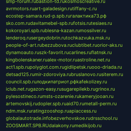
smp-forum.ru
bastion-td.ru
kosmoscreative.ru
avrmotors.ru
art-galadesign.ru
tiffany-c.ru
ecostep-samara.ru
d-p.spb.ru
галактика73.рф
sko.com.ru
davitamebel-spb.ru
fotsis.ru
tesiaes.ru
kokoroyari.spb.ru
blesna-kazan.ru
mossilver.ru
lenderoq.ru
sergeydobrin.ru
tochkazvuka.msk.ru
people-of-art.ru
bezzubova.ru
clubtibet.ru
orior-aks.ru
dynamoauto.ru
szk-favorit.ru
carlines.ru
flatnsk.ru
kingbolenskaner.ru
alex-motor.ru
astroline.net.ru
act1.spb.ru
polyglot.com.ru
gidlipetsk.ru
ooo-driada.ru
detsad125.ru
mir-zdoroviya.ru
bruslanovo.ru
siterem.ru
council.spb.ru
лодкипатриот.рф
kafekolizey.ru
iclub.net.ru
gazon-easy.ru
sugarepilekb.ru
grinox.ru
pylesostineco.ru
msts-ozarenie.ru
kameryjooan.ru
artemovskij.ru
dopler.spb.ru
aid70.ru
metall-perm.ru
ndm.msk.ru
ratingzooshop.ru
apiaccess.ru
globalautotrade.info
bezverhovskoe.ru
drsschool.ru
ZOOSMART.SPB.RU
dalakony.ru
medikijob.ru