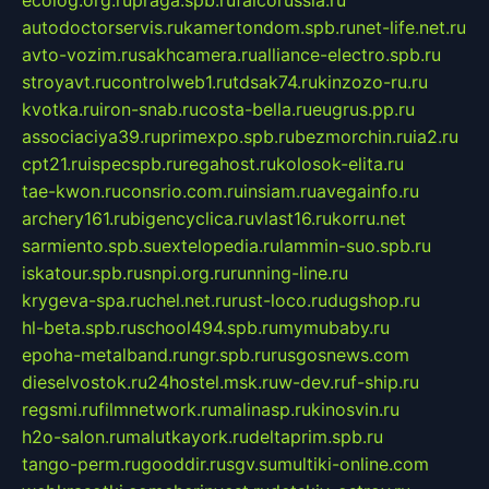
autodoctorservis.ru
kamertondom.spb.ru
net-life.net.ru
avto-vozim.ru
sakhcamera.ru
alliance-electro.spb.ru
stroyavt.ru
controlweb1.ru
tdsak74.ru
kinzozo-ru.ru
kvotka.ru
iron-snab.ru
costa-bella.ru
eugrus.pp.ru
associaciya39.ru
primexpo.spb.ru
bezmorchin.ru
ia2.ru
cpt21.ru
ispecspb.ru
regahost.ru
kolosok-elita.ru
tae-kwon.ru
consrio.com.ru
insiam.ru
avegainfo.ru
archery161.ru
bigencyclica.ru
vlast16.ru
korru.net
sarmiento.spb.su
extelopedia.ru
lammin-suo.spb.ru
iskatour.spb.ru
snpi.org.ru
running-line.ru
krygeva-spa.ru
chel.net.ru
rust-loco.ru
dugshop.ru
hl-beta.spb.ru
school494.spb.ru
mymubaby.ru
epoha-metalband.ru
ngr.spb.ru
rusgosnews.com
dieselvostok.ru
24hostel.msk.ru
w-dev.ru
f-ship.ru
regsmi.ru
filmnetwork.ru
malinasp.ru
kinosvin.ru
h2o-salon.ru
malutkayork.ru
deltaprim.spb.ru
tango-perm.ru
gooddir.ru
sgv.su
multiki-online.com