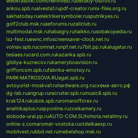
webkrasotki.com
cherinvest.ru
detskiy-ostrov.ru
ankou.spb.ru
alvesta1.ru
pdf-creator.ru
nix-files.org.ru
sakhatoday.ru
elektrikersymboler.ru
sputnikyes.ru
golf2club.msk.ru
aeforums.ru
zallclub.ru
multimodal.msk.ru
habaigry.ru
haikko.ru
sobakopedia.ru
isz-fest.ru
ewnc.info
screensaver-clock.net.ru
volnav.spb.ru
comnat.ru
npf.net.ru
7bit.pp.ru
kalugatur.ru
tesiaes.ru
card.com.ru
kazanka.spb.ru
gildiya-kuznecov.ru
kameryboavision.ru
griffoncom.spb.ru
fabrika-emotsiy.ru
PARK-MATROSOVA.RU
agat.spb.ru
avtoyurist-moskva1.ru
hardware.org.ru
схема-авто.рф
dg-lab.ru
angrup.ru
recruiter.spb.ru
music8.spb.ru
krsk124.ru
kubok.spb.ru
romanofforex.ru
analitikaplus.ru
spyonline.ru
zosikamery.ru
sloboda-ural.pp.ru
AUTO-COM.SU
hohota.net
alimy.ru
online-z.com
aromat-vostoka.ru
otdelkaexp.ru
mobilvest.ru
bbd.net.ru
mebelshop.msk.ru