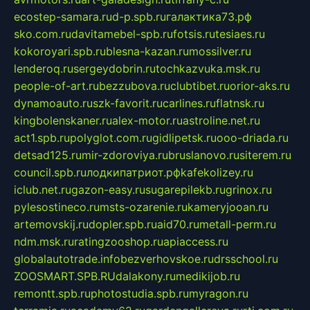
ecostep-samara.ru
d-p.spb.ru
галактика73.рф
sko.com.ru
davitamebel-spb.ru
fotsis.ru
tesiaes.ru
kokoroyari.spb.ru
blesna-kazan.ru
mossilver.ru
lenderoq.ru
sergeydobrin.ru
tochkazvuka.msk.ru
people-of-art.ru
bezzubova.ru
clubtibet.ru
orior-aks.ru
dynamoauto.ru
szk-favorit.ru
carlines.ru
flatnsk.ru
kingbolenskaner.ru
alex-motor.ru
astroline.net.ru
act1.spb.ru
polyglot.com.ru
gidlipetsk.ru
ooo-driada.ru
detsad125.ru
mir-zdoroviya.ru
bruslanovo.ru
siterem.ru
council.spb.ru
лодкипатриот.рф
kafekolizey.ru
iclub.net.ru
gazon-easy.ru
sugarepilekb.ru
grinox.ru
pylesostineco.ru
msts-ozarenie.ru
kameryjooan.ru
artemovskij.ru
dopler.spb.ru
aid70.ru
metall-perm.ru
ndm.msk.ru
ratingzooshop.ru
apiaccess.ru
globalautotrade.info
bezverhovskoe.ru
drsschool.ru
ZOOSMART.SPB.RU
dalakony.ru
medikijob.ru
remontt.spb.ru
photostudia.spb.ru
myragon.ru