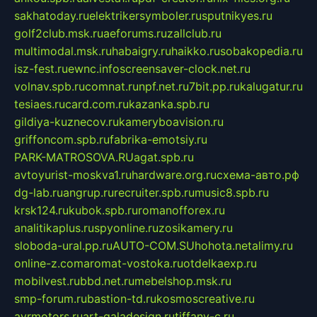
sakhatoday.ru
elektrikersymboler.ru
sputnikyes.ru
golf2club.msk.ru
aeforums.ru
zallclub.ru
multimodal.msk.ru
habaigry.ru
haikko.ru
sobakopedia.ru
isz-fest.ru
ewnc.info
screensaver-clock.net.ru
volnav.spb.ru
comnat.ru
npf.net.ru
7bit.pp.ru
kalugatur.ru
tesiaes.ru
card.com.ru
kazanka.spb.ru
gildiya-kuznecov.ru
kameryboavision.ru
griffoncom.spb.ru
fabrika-emotsiy.ru
PARK-MATROSOVA.RU
agat.spb.ru
avtoyurist-moskva1.ru
hardware.org.ru
схема-авто.рф
dg-lab.ru
angrup.ru
recruiter.spb.ru
music8.spb.ru
krsk124.ru
kubok.spb.ru
romanofforex.ru
analitikaplus.ru
spyonline.ru
zosikamery.ru
sloboda-ural.pp.ru
AUTO-COM.SU
hohota.net
alimy.ru
online-z.com
aromat-vostoka.ru
otdelkaexp.ru
mobilvest.ru
bbd.net.ru
mebelshop.msk.ru
smp-forum.ru
bastion-td.ru
kosmoscreative.ru
avrmotors.ru
art-galadesign.ru
tiffany-c.ru