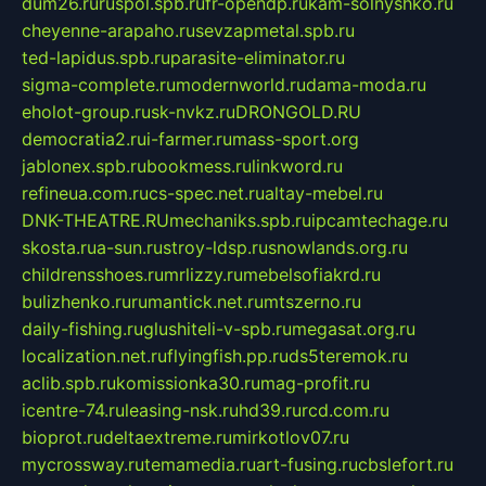
dum26.ru
ruspol.spb.ru
fr-opendp.ru
kam-solnyshko.ru
cheyenne-arapaho.ru
sevzapmetal.spb.ru
ted-lapidus.spb.ru
parasite-eliminator.ru
sigma-complete.ru
modernworld.ru
dama-moda.ru
eholot-group.ru
sk-nvkz.ru
DRONGOLD.RU
democratia2.ru
i-farmer.ru
mass-sport.org
jablonex.spb.ru
bookmess.ru
linkword.ru
refineua.com.ru
cs-spec.net.ru
altay-mebel.ru
DNK-THEATRE.RU
mechaniks.spb.ru
ipcamtechage.ru
skosta.ru
a-sun.ru
stroy-ldsp.ru
snowlands.org.ru
childrensshoes.ru
mrlizzy.ru
mebelsofiakrd.ru
bulizhenko.ru
rumantick.net.ru
mtszerno.ru
daily-fishing.ru
glushiteli-v-spb.ru
megasat.org.ru
localization.net.ru
flyingfish.pp.ru
ds5teremok.ru
aclib.spb.ru
komissionka30.ru
mag-profit.ru
icentre-74.ru
leasing-nsk.ru
hd39.ru
rcd.com.ru
bioprot.ru
deltaextreme.ru
mirkotlov07.ru
mycrossway.ru
temamedia.ru
art-fusing.ru
cbslefort.ru