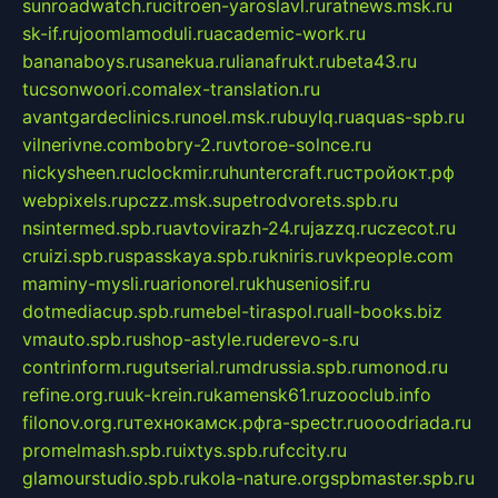
sunroadwatch.ru
citroen-yaroslavl.ru
ratnews.msk.ru
sk-if.ru
joomlamoduli.ru
academic-work.ru
bananaboys.ru
sanekua.ru
lianafrukt.ru
beta43.ru
tucsonwoori.com
alex-translation.ru
avantgardeclinics.ru
noel.msk.ru
buylq.ru
aquas-spb.ru
vilnerivne.com
bobry-2.ru
vtoroe-solnce.ru
nickysheen.ru
clockmir.ru
huntercraft.ru
стройокт.рф
webpixels.ru
pczz.msk.su
petrodvorets.spb.ru
nsintermed.spb.ru
avtovirazh-24.ru
jazzq.ru
czecot.ru
cruizi.spb.ru
spasskaya.spb.ru
kniris.ru
vkpeople.com
maminy-mysli.ru
arionorel.ru
khuseniosif.ru
dotmediacup.spb.ru
mebel-tiraspol.ru
all-books.biz
vmauto.spb.ru
shop-astyle.ru
derevo-s.ru
contrinform.ru
gutserial.ru
mdrussia.spb.ru
monod.ru
refine.org.ru
uk-krein.ru
kamensk61.ru
zooclub.info
filonov.org.ru
технокамск.рф
ra-spectr.ru
ooodriada.ru
promelmash.spb.ru
ixtys.spb.ru
fccity.ru
glamourstudio.spb.ru
kola-nature.org
spbmaster.spb.ru