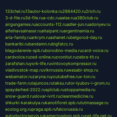
133chel.ru
13autor-kolonka.ru
2864420.ru
2rich.ru
3-d-file.ru
3d-file.ru
a-cdc.ru
aalse.ru
a380club.ru
airgungames.ru
accounts-112.ru
adler-jun.ru
adonyev.ru
alfeihavsalnassr.ru
altaipant.ru
argentinamia.ru
aria-family.ru
arkrym.ru
ashanet.ru
belgorod-day.ru
bankaribi.ru
bandamn.ru
bigfatcc.ru
blagodarenie-spb.ru
borodino-media.ru
card-voice.ru
cardvoice.ru
zed-online.ru
zvonitut.ru
zebra-tlt.ru
zarafshan.ru
york-life.ru
vintovoykompressor.ru
vladivostok-map.ru
vlknrussia.ru
wasabi-shop.ru
webamator.ru
zaryna.ru
youtubefree.ru
x-ton.ru
trade-farm.ru
tajuncos.ru
taksu.ru
tor-lyubov-i-grom.ru
spayderhed-2022.ru
splclub.ru
stoppamedia.ru
snow-guard.ru
slovar-ivrit.ru
cleanmedicine.ru
shkurki-karakulya.ru
kanotiforet.spb.ru
tutmassage.ru
ecolog.org.ru
praga.spb.ru
falcorussia.ru
autodoctorservis.ru
kamertondom.spb.ru
net-life.net.ru