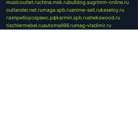
musicoutlet.ru
china.msk.ru
bulldog.su
grimm-online.ru
outlander.net.ru
maga.spb.ru
anime-sell.ru
keseloy.ru
газприборсервис.рф
karmin.spb.ru
shekswood.ru
tischlermebel.ru
automall66.ru
mag-vladimir.ru
yardbar.ru
kiwitour.spb.ru
indesign.com.ru
freestylemebel.ru
bany-samara.ru
rsei.ru
naidisvoyput.ru
mgsn-invest.ru
ipkamerasannce.ru
alicante-house.ru
ibelka74.ru
cozyhouse.info
vlkargalev-studio.ru
700mb.ru
figura-ufa.ru
alina-live.ru
belarusiannews.ru
womenknow.ru
dos-vniimk.ru
sega.net.ru
dv.net.ru
phenomenonsofhistory.com
telesputnik.net.ru
wall.pp.ru
pylesosroidmi.ru
gtc-clan.ru
cligs.ru
bibikazap.ru
popova.org.ru
netwhistler.spb.ru
bellvil.ru
bonzon.ru
iss-vladik.ru
defiparis.net.ru
las-gryzas.ru
amku.ru
electednews.spb.ru
feather.org.ru
spar72.ru
tankiigri.ru
dominus.com.ru
ibtree.ru
sanykool.pp.ru
unixlib.org.ru
menatep.spb.ru
gartenterrassen.ru
printeka.ru