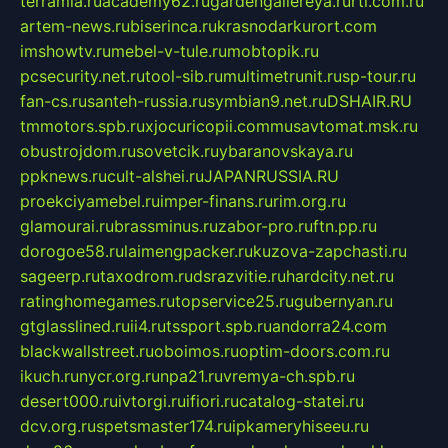
terramia.ru
academy62.ru
gardengallereya.ru
rti.com.ru
artem-news.ru
biserinca.ru
krasnodarkurort.com
imshowtv.ru
mebel-v-tule.ru
mobtopik.ru
pcsecurity.net.ru
tool-sib.ru
multimetrunit.ru
sp-tour.ru
fan-cs.ru
santeh-russia.ru
symbian9.net.ru
DSHAIR.RU
tmmotors.spb.ru
xjocuricopii.com
musavtomat.msk.ru
obustrojdom.ru
sovetcik.ru
ybaranovskaya.ru
ppknews.ru
cult-alshei.ru
JAPANRUSSIA.RU
proekciyamebel.ru
imper-finans.ru
rim.org.ru
glamourai.ru
brassminus.ru
zabor-pro.ru
ftn.pp.ru
dorogoe58.ru
laimengpacker.ru
kuzova-zapchasti.ru
sageerp.ru
taxodrom.ru
dsrazvitie.ru
hardcity.net.ru
ratinghomegames.ru
topservice25.ru
gubernyan.ru
gtglasslined.ru
ii4.ru
tssport.spb.ru
andorra24.com
blackwallstreet.ru
oboimos.ru
optim-doors.com.ru
ikuch.ru
nycr.org.ru
npa21.ru
vremya-ch.spb.ru
desert000.ru
ivtorgi.ru
ifiori.ru
catalog-statei.ru
dcv.org.ru
spetsmaster174.ru
ipkameryhiseeu.ru