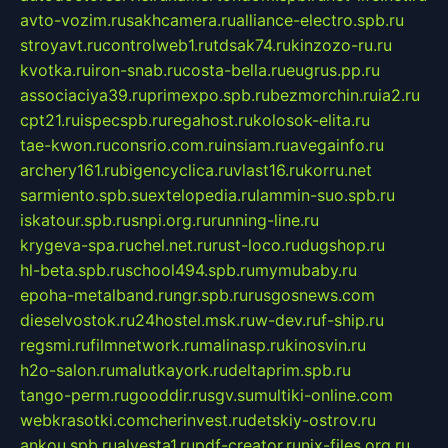
avto-vozim.ru
sakhcamera.ru
alliance-electro.spb.ru
stroyavt.ru
controlweb1.ru
tdsak74.ru
kinzozo-ru.ru
kvotka.ru
iron-snab.ru
costa-bella.ru
eugrus.pp.ru
associaciya39.ru
primexpo.spb.ru
bezmorchin.ru
ia2.ru
cpt21.ru
ispecspb.ru
regahost.ru
kolosok-elita.ru
tae-kwon.ru
consrio.com.ru
insiam.ru
avegainfo.ru
archery161.ru
bigencyclica.ru
vlast16.ru
korru.net
sarmiento.spb.su
extelopedia.ru
lammin-suo.spb.ru
iskatour.spb.ru
snpi.org.ru
running-line.ru
krygeva-spa.ru
chel.net.ru
rust-loco.ru
dugshop.ru
hl-beta.spb.ru
school494.spb.ru
mymubaby.ru
epoha-metalband.ru
ngr.spb.ru
rusgosnews.com
dieselvostok.ru
24hostel.msk.ru
w-dev.ru
f-ship.ru
regsmi.ru
filmnetwork.ru
malinasp.ru
kinosvin.ru
h2o-salon.ru
malutkayork.ru
deltaprim.spb.ru
tango-perm.ru
gooddir.ru
sgv.su
multiki-online.com
webkrasotki.com
cherinvest.ru
detskiy-ostrov.ru
ankou.spb.ru
alvesta1.ru
pdf-creator.ru
nix-files.org.ru