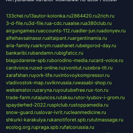
133chel.ru
13autor-kolonka.ru
2864420.ru
2rich.ru
3-d-file.ru
3d-file.ru
a-cdc.ru
aalse.ru
a380club.ru
airgungames.ru
accounts-112.ru
adler-jun.ru
adonyev.ru
alfeihavsalnassr.ru
altaipant.ru
argentinamia.ru
aria-family.ru
arkrym.ru
ashanet.ru
belgorod-day.ru
bankaribi.ru
bandamn.ru
bigfatcc.ru
blagodarenie-spb.ru
borodino-media.ru
card-voice.ru
cardvoice.ru
zed-online.ru
zvonitut.ru
zebra-tlt.ru
zarafshan.ru
york-life.ru
vintovoykompressor.ru
vladivostok-map.ru
vlknrussia.ru
wasabi-shop.ru
webamator.ru
zaryna.ru
youtubefree.ru
x-ton.ru
trade-farm.ru
tajuncos.ru
taksu.ru
tor-lyubov-i-grom.ru
spayderhed-2022.ru
splclub.ru
stoppamedia.ru
snow-guard.ru
slovar-ivrit.ru
cleanmedicine.ru
shkurki-karakulya.ru
kanotiforet.spb.ru
tutmassage.ru
ecolog.org.ru
praga.spb.ru
falcorussia.ru