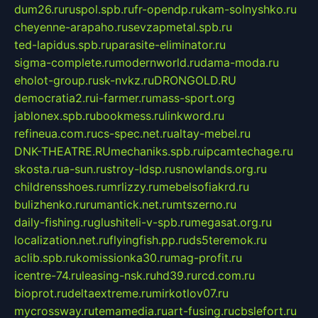
dum26.ru
ruspol.spb.ru
fr-opendp.ru
kam-solnyshko.ru
cheyenne-arapaho.ru
sevzapmetal.spb.ru
ted-lapidus.spb.ru
parasite-eliminator.ru
sigma-complete.ru
modernworld.ru
dama-moda.ru
eholot-group.ru
sk-nvkz.ru
DRONGOLD.RU
democratia2.ru
i-farmer.ru
mass-sport.org
jablonex.spb.ru
bookmess.ru
linkword.ru
refineua.com.ru
cs-spec.net.ru
altay-mebel.ru
DNK-THEATRE.RU
mechaniks.spb.ru
ipcamtechage.ru
skosta.ru
a-sun.ru
stroy-ldsp.ru
snowlands.org.ru
childrensshoes.ru
mrlizzy.ru
mebelsofiakrd.ru
bulizhenko.ru
rumantick.net.ru
mtszerno.ru
daily-fishing.ru
glushiteli-v-spb.ru
megasat.org.ru
localization.net.ru
flyingfish.pp.ru
ds5teremok.ru
aclib.spb.ru
komissionka30.ru
mag-profit.ru
icentre-74.ru
leasing-nsk.ru
hd39.ru
rcd.com.ru
bioprot.ru
deltaextreme.ru
mirkotlov07.ru
mycrossway.ru
temamedia.ru
art-fusing.ru
cbslefort.ru