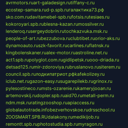
avrmotors.ru
art-galadesign.ru
tiffany-c.ru
ecostep-samara.ru
d-p.spb.ru
галактика73.рф
sko.com.ru
davitamebel-spb.ru
fotsis.ru
tesiaes.ru
kokoroyari.spb.ru
blesna-kazan.ru
mossilver.ru
lenderoq.ru
sergeydobrin.ru
tochkazvuka.msk.ru
people-of-art.ru
bezzubova.ru
clubtibet.ru
orior-aks.ru
dynamoauto.ru
szk-favorit.ru
carlines.ru
flatnsk.ru
kingbolenskaner.ru
alex-motor.ru
astroline.net.ru
act1.spb.ru
polyglot.com.ru
gidlipetsk.ru
ooo-driada.ru
detsad125.ru
mir-zdoroviya.ru
bruslanovo.ru
siterem.ru
council.spb.ru
лодкипатриот.рф
kafekolizey.ru
iclub.net.ru
gazon-easy.ru
sugarepilekb.ru
grinox.ru
pylesostineco.ru
msts-ozarenie.ru
kameryjooan.ru
artemovskij.ru
dopler.spb.ru
aid70.ru
metall-perm.ru
ndm.msk.ru
ratingzooshop.ru
apiaccess.ru
globalautotrade.info
bezverhovskoe.ru
drsschool.ru
ZOOSMART.SPB.RU
dalakony.ru
medikijob.ru
remontt.spb.ru
photostudia.spb.ru
myragon.ru