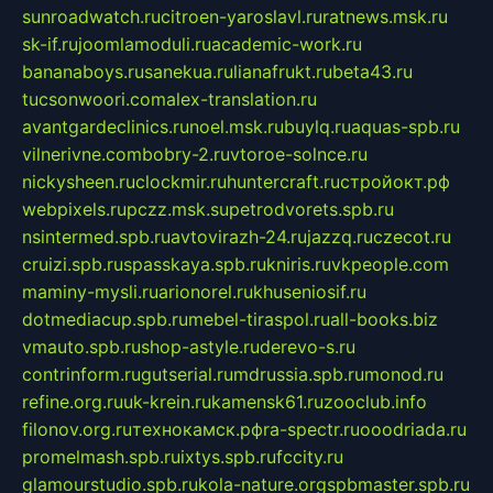
sunroadwatch.ru
citroen-yaroslavl.ru
ratnews.msk.ru
sk-if.ru
joomlamoduli.ru
academic-work.ru
bananaboys.ru
sanekua.ru
lianafrukt.ru
beta43.ru
tucsonwoori.com
alex-translation.ru
avantgardeclinics.ru
noel.msk.ru
buylq.ru
aquas-spb.ru
vilnerivne.com
bobry-2.ru
vtoroe-solnce.ru
nickysheen.ru
clockmir.ru
huntercraft.ru
стройокт.рф
webpixels.ru
pczz.msk.su
petrodvorets.spb.ru
nsintermed.spb.ru
avtovirazh-24.ru
jazzq.ru
czecot.ru
cruizi.spb.ru
spasskaya.spb.ru
kniris.ru
vkpeople.com
maminy-mysli.ru
arionorel.ru
khuseniosif.ru
dotmediacup.spb.ru
mebel-tiraspol.ru
all-books.biz
vmauto.spb.ru
shop-astyle.ru
derevo-s.ru
contrinform.ru
gutserial.ru
mdrussia.spb.ru
monod.ru
refine.org.ru
uk-krein.ru
kamensk61.ru
zooclub.info
filonov.org.ru
технокамск.рф
ra-spectr.ru
ooodriada.ru
promelmash.spb.ru
ixtys.spb.ru
fccity.ru
glamourstudio.spb.ru
kola-nature.org
spbmaster.spb.ru