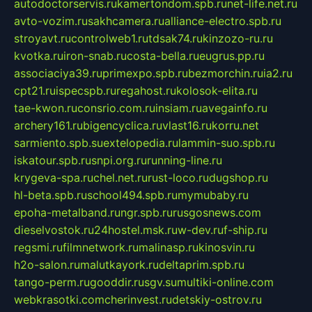
autodoctorservis.ru
kamertondom.spb.ru
net-life.net.ru
avto-vozim.ru
sakhcamera.ru
alliance-electro.spb.ru
stroyavt.ru
controlweb1.ru
tdsak74.ru
kinzozo-ru.ru
kvotka.ru
iron-snab.ru
costa-bella.ru
eugrus.pp.ru
associaciya39.ru
primexpo.spb.ru
bezmorchin.ru
ia2.ru
cpt21.ru
ispecspb.ru
regahost.ru
kolosok-elita.ru
tae-kwon.ru
consrio.com.ru
insiam.ru
avegainfo.ru
archery161.ru
bigencyclica.ru
vlast16.ru
korru.net
sarmiento.spb.su
extelopedia.ru
lammin-suo.spb.ru
iskatour.spb.ru
snpi.org.ru
running-line.ru
krygeva-spa.ru
chel.net.ru
rust-loco.ru
dugshop.ru
hl-beta.spb.ru
school494.spb.ru
mymubaby.ru
epoha-metalband.ru
ngr.spb.ru
rusgosnews.com
dieselvostok.ru
24hostel.msk.ru
w-dev.ru
f-ship.ru
regsmi.ru
filmnetwork.ru
malinasp.ru
kinosvin.ru
h2o-salon.ru
malutkayork.ru
deltaprim.spb.ru
tango-perm.ru
gooddir.ru
sgv.su
multiki-online.com
webkrasotki.com
cherinvest.ru
detskiy-ostrov.ru