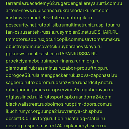
terramia.ru
academy62.ru
gardengallereya.ru
rti.com.ru
artem-news.ru
biserinca.ru
krasnodarkurort.com
imshowtv.ru
mebel-v-tule.ru
mobtopik.ru
pcsecurity.net.ru
tool-sib.ru
multimetrunit.ru
sp-tour.ru
fan-cs.ru
santeh-russia.ru
symbian9.net.ru
DSHAIR.RU
tmmotors.spb.ru
xjocuricopii.com
musavtomat.msk.ru
obustrojdom.ru
sovetcik.ru
ybaranovskaya.ru
ppknews.ru
cult-alshei.ru
JAPANRUSSIA.RU
proekciyamebel.ru
imper-finans.ru
rim.org.ru
glamourai.ru
brassminus.ru
zabor-pro.ru
ftn.pp.ru
dorogoe58.ru
laimengpacker.ru
kuzova-zapchasti.ru
sageerp.ru
taxodrom.ru
dsrazvitie.ru
hardcity.net.ru
ratinghomegames.ru
topservice25.ru
gubernyan.ru
gtglasslined.ru
ii4.ru
tssport.spb.ru
andorra24.com
blackwallstreet.ru
oboimos.ru
optim-doors.com.ru
ikuch.ru
nycr.org.ru
npa21.ru
vremya-ch.spb.ru
desert000.ru
ivtorgi.ru
ifiori.ru
catalog-statei.ru
dcv.org.ru
spetsmaster174.ru
ipkameryhiseeu.ru