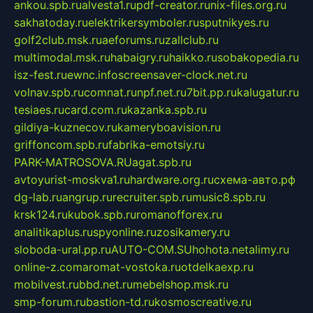
ankou.spb.ru
alvesta1.ru
pdf-creator.ru
nix-files.org.ru
sakhatoday.ru
elektrikersymboler.ru
sputnikyes.ru
golf2club.msk.ru
aeforums.ru
zallclub.ru
multimodal.msk.ru
habaigry.ru
haikko.ru
sobakopedia.ru
isz-fest.ru
ewnc.info
screensaver-clock.net.ru
volnav.spb.ru
comnat.ru
npf.net.ru
7bit.pp.ru
kalugatur.ru
tesiaes.ru
card.com.ru
kazanka.spb.ru
gildiya-kuznecov.ru
kameryboavision.ru
griffoncom.spb.ru
fabrika-emotsiy.ru
PARK-MATROSOVA.RU
agat.spb.ru
avtoyurist-moskva1.ru
hardware.org.ru
схема-авто.рф
dg-lab.ru
angrup.ru
recruiter.spb.ru
music8.spb.ru
krsk124.ru
kubok.spb.ru
romanofforex.ru
analitikaplus.ru
spyonline.ru
zosikamery.ru
sloboda-ural.pp.ru
AUTO-COM.SU
hohota.net
alimy.ru
online-z.com
aromat-vostoka.ru
otdelkaexp.ru
mobilvest.ru
bbd.net.ru
mebelshop.msk.ru
smp-forum.ru
bastion-td.ru
kosmoscreative.ru