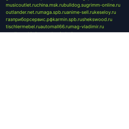
musicoutlet.ru
china.msk.ru
bulldog.su
grimm-online.ru
outlander.net.ru
maga.spb.ru
anime-sell.ru
keseloy.ru
газприборсервис.рф
karmin.spb.ru
shekswood.ru
tischlermebel.ru
automall66.ru
mag-vladimir.ru
yardbar.ru
kiwitour.spb.ru
indesign.com.ru
freestylemebel.ru
bany-samara.ru
rsei.ru
naidisvoyput.ru
mgsn-invest.ru
ipkamerasannce.ru
alicante-house.ru
ibelka74.ru
cozyhouse.info
vlkargalev-studio.ru
700mb.ru
figura-ufa.ru
alina-live.ru
belarusiannews.ru
womenknow.ru
dos-vniimk.ru
sega.net.ru
dv.net.ru
phenomenonsofhistory.com
telesputnik.net.ru
wall.pp.ru
pylesosroidmi.ru
gtc-clan.ru
cligs.ru
bibikazap.ru
popova.org.ru
netwhistler.spb.ru
bellvil.ru
bonzon.ru
iss-vladik.ru
defiparis.net.ru
las-gryzas.ru
amku.ru
electednews.spb.ru
feather.org.ru
spar72.ru
tankiigri.ru
dominus.com.ru
ibtree.ru
sanykool.pp.ru
unixlib.org.ru
menatep.spb.ru
gartenterrassen.ru
printeka.ru