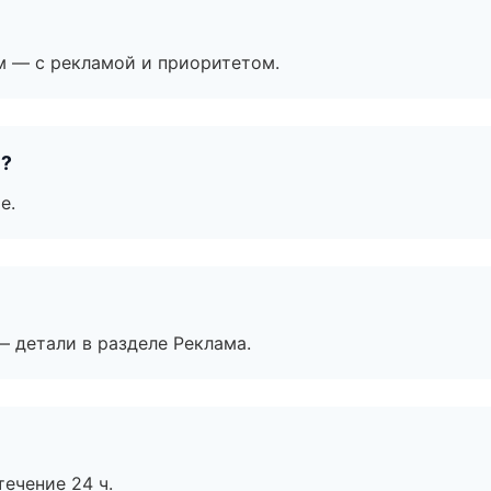
м — с рекламой и приоритетом.
е?
е.
— детали в разделе Реклама.
течение 24 ч.