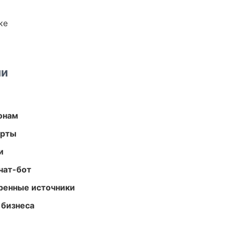
ке
ми
онам
арты
и
чат-бот
еренные источники
 бизнеса