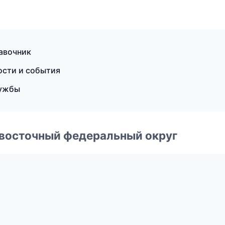
равочник
вости и события
лужбы
евосточный федеральный округ