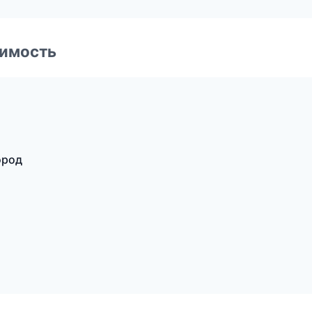
имость
ород