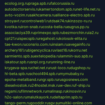
ecolog.org.ru
praga.spb.ru
falcorussia.ru
autodoctorservis.ru
kamertondom.spb.ru
net-life.net.ru
avto-vozim.ru
sakhcamera.ru
alliance-electro.spb.ru
stroyavt.ru
controlweb1.ru
tdsak74.ru
kinzozo-ru.ru
kvotka.ru
iron-snab.ru
costa-bella.ru
eugrus.pp.ru
associaciya39.ru
primexpo.spb.ru
bezmorchin.ru
ia2.ru
cpt21.ru
ispecspb.ru
regahost.ru
kolosok-elita.ru
tae-kwon.ru
consrio.com.ru
insiam.ru
avegainfo.ru
archery161.ru
bigencyclica.ru
vlast16.ru
korru.net
sarmiento.spb.su
extelopedia.ru
lammin-suo.spb.ru
iskatour.spb.ru
snpi.org.ru
running-line.ru
krygeva-spa.ru
chel.net.ru
rust-loco.ru
dugshop.ru
hl-beta.spb.ru
school494.spb.ru
mymubaby.ru
epoha-metalband.ru
ngr.spb.ru
rusgosnews.com
dieselvostok.ru
24hostel.msk.ru
w-dev.ru
f-ship.ru
regsmi.ru
filmnetwork.ru
malinasp.ru
kinosvin.ru
h2o-salon.ru
malutkayork.ru
deltaprim.spb.ru
tango-perm.ru
gooddir.ru
sgv.su
multiki-online.com