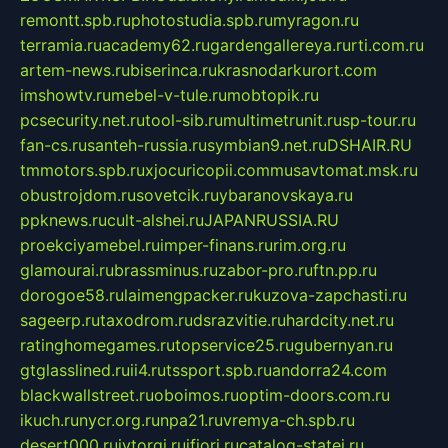
remontt.spb.ru
photostudia.spb.ru
myragon.ru
terramia.ru
academy62.ru
gardengallereya.ru
rti.com.ru
artem-news.ru
biserinca.ru
krasnodarkurort.com
imshowtv.ru
mebel-v-tule.ru
mobtopik.ru
pcsecurity.net.ru
tool-sib.ru
multimetrunit.ru
sp-tour.ru
fan-cs.ru
santeh-russia.ru
symbian9.net.ru
DSHAIR.RU
tmmotors.spb.ru
xjocuricopii.com
musavtomat.msk.ru
obustrojdom.ru
sovetcik.ru
ybaranovskaya.ru
ppknews.ru
cult-alshei.ru
JAPANRUSSIA.RU
proekciyamebel.ru
imper-finans.ru
rim.org.ru
glamourai.ru
brassminus.ru
zabor-pro.ru
ftn.pp.ru
dorogoe58.ru
laimengpacker.ru
kuzova-zapchasti.ru
sageerp.ru
taxodrom.ru
dsrazvitie.ru
hardcity.net.ru
ratinghomegames.ru
topservice25.ru
gubernyan.ru
gtglasslined.ru
ii4.ru
tssport.spb.ru
andorra24.com
blackwallstreet.ru
oboimos.ru
optim-doors.com.ru
ikuch.ru
nycr.org.ru
npa21.ru
vremya-ch.spb.ru
desert000.ru
ivtorgi.ru
ifiori.ru
catalog-statei.ru