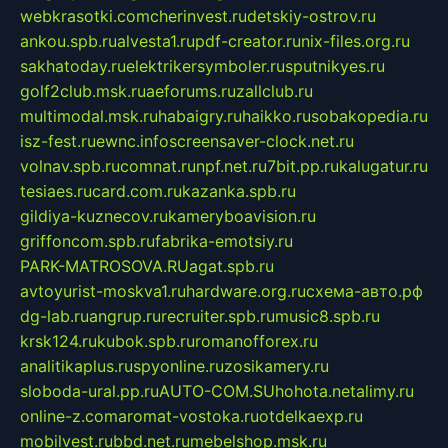
webkrasotki.com
cherinvest.ru
detskiy-ostrov.ru
ankou.spb.ru
alvesta1.ru
pdf-creator.ru
nix-files.org.ru
sakhatoday.ru
elektrikersymboler.ru
sputnikyes.ru
golf2club.msk.ru
aeforums.ru
zallclub.ru
multimodal.msk.ru
habaigry.ru
haikko.ru
sobakopedia.ru
isz-fest.ru
ewnc.info
screensaver-clock.net.ru
volnav.spb.ru
comnat.ru
npf.net.ru
7bit.pp.ru
kalugatur.ru
tesiaes.ru
card.com.ru
kazanka.spb.ru
gildiya-kuznecov.ru
kameryboavision.ru
griffoncom.spb.ru
fabrika-emotsiy.ru
PARK-MATROSOVA.RU
agat.spb.ru
avtoyurist-moskva1.ru
hardware.org.ru
схема-авто.рф
dg-lab.ru
angrup.ru
recruiter.spb.ru
music8.spb.ru
krsk124.ru
kubok.spb.ru
romanofforex.ru
analitikaplus.ru
spyonline.ru
zosikamery.ru
sloboda-ural.pp.ru
AUTO-COM.SU
hohota.net
alimy.ru
online-z.com
aromat-vostoka.ru
otdelkaexp.ru
mobilvest.ru
bbd.net.ru
mebelshop.msk.ru