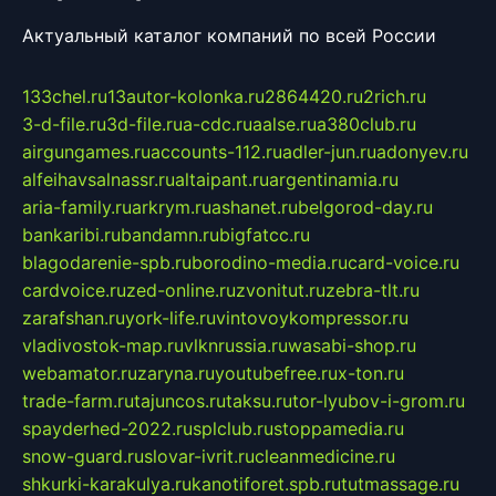
Актуальный каталог компаний по всей России
133chel.ru
13autor-kolonka.ru
2864420.ru
2rich.ru
3-d-file.ru
3d-file.ru
a-cdc.ru
aalse.ru
a380club.ru
airgungames.ru
accounts-112.ru
adler-jun.ru
adonyev.ru
alfeihavsalnassr.ru
altaipant.ru
argentinamia.ru
aria-family.ru
arkrym.ru
ashanet.ru
belgorod-day.ru
bankaribi.ru
bandamn.ru
bigfatcc.ru
blagodarenie-spb.ru
borodino-media.ru
card-voice.ru
cardvoice.ru
zed-online.ru
zvonitut.ru
zebra-tlt.ru
zarafshan.ru
york-life.ru
vintovoykompressor.ru
vladivostok-map.ru
vlknrussia.ru
wasabi-shop.ru
webamator.ru
zaryna.ru
youtubefree.ru
x-ton.ru
trade-farm.ru
tajuncos.ru
taksu.ru
tor-lyubov-i-grom.ru
spayderhed-2022.ru
splclub.ru
stoppamedia.ru
snow-guard.ru
slovar-ivrit.ru
cleanmedicine.ru
shkurki-karakulya.ru
kanotiforet.spb.ru
tutmassage.ru