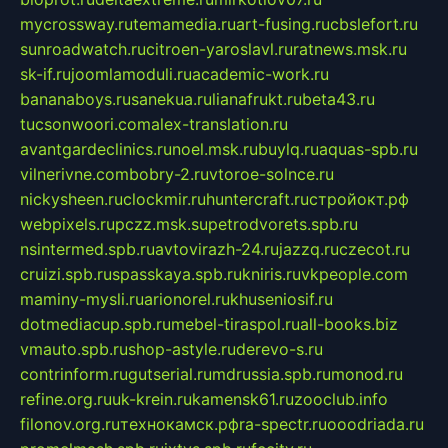
mycrossway.ru
temamedia.ru
art-fusing.ru
cbslefort.ru
sunroadwatch.ru
citroen-yaroslavl.ru
ratnews.msk.ru
sk-if.ru
joomlamoduli.ru
academic-work.ru
bananaboys.ru
sanekua.ru
lianafrukt.ru
beta43.ru
tucsonwoori.com
alex-translation.ru
avantgardeclinics.ru
noel.msk.ru
buylq.ru
aquas-spb.ru
vilnerivne.com
bobry-2.ru
vtoroe-solnce.ru
nickysheen.ru
clockmir.ru
huntercraft.ru
стройокт.рф
webpixels.ru
pczz.msk.su
petrodvorets.spb.ru
nsintermed.spb.ru
avtovirazh-24.ru
jazzq.ru
czecot.ru
cruizi.spb.ru
spasskaya.spb.ru
kniris.ru
vkpeople.com
maminy-mysli.ru
arionorel.ru
khuseniosif.ru
dotmediacup.spb.ru
mebel-tiraspol.ru
all-books.biz
vmauto.spb.ru
shop-astyle.ru
derevo-s.ru
contrinform.ru
gutserial.ru
mdrussia.spb.ru
monod.ru
refine.org.ru
uk-krein.ru
kamensk61.ru
zooclub.info
filonov.org.ru
технокамск.рф
ra-spectr.ru
ooodriada.ru