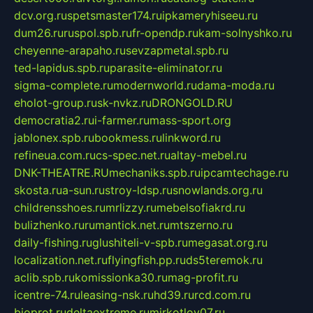
dcv.org.ru
spetsmaster174.ru
ipkameryhiseeu.ru
dum26.ru
ruspol.spb.ru
fr-opendp.ru
kam-solnyshko.ru
cheyenne-arapaho.ru
sevzapmetal.spb.ru
ted-lapidus.spb.ru
parasite-eliminator.ru
sigma-complete.ru
modernworld.ru
dama-moda.ru
eholot-group.ru
sk-nvkz.ru
DRONGOLD.RU
democratia2.ru
i-farmer.ru
mass-sport.org
jablonex.spb.ru
bookmess.ru
linkword.ru
refineua.com.ru
cs-spec.net.ru
altay-mebel.ru
DNK-THEATRE.RU
mechaniks.spb.ru
ipcamtechage.ru
skosta.ru
a-sun.ru
stroy-ldsp.ru
snowlands.org.ru
childrensshoes.ru
mrlizzy.ru
mebelsofiakrd.ru
bulizhenko.ru
rumantick.net.ru
mtszerno.ru
daily-fishing.ru
glushiteli-v-spb.ru
megasat.org.ru
localization.net.ru
flyingfish.pp.ru
ds5teremok.ru
aclib.spb.ru
komissionka30.ru
mag-profit.ru
icentre-74.ru
leasing-nsk.ru
hd39.ru
rcd.com.ru
bioprot.ru
deltaextreme.ru
mirkotlov07.ru