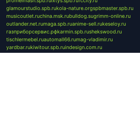
promelmash.spb.ru
ixtys.spb.ru
fccity.ru
glamourstudio.spb.ru
kola-nature.org
spbmaster.spb.ru
musicoutlet.ru
china.msk.ru
bulldog.su
grimm-online.ru
outlander.net.ru
maga.spb.ru
anime-sell.ru
keseloy.ru
газприборсервис.рф
karmin.spb.ru
shekswood.ru
tischlermebel.ru
automall66.ru
mag-vladimir.ru
yardbar.ru
kiwitour.spb.ru
indesign.com.ru
freestylemebel.ru
bany-samara.ru
rsei.ru
naidisvoyput.ru
mgsn-invest.ru
ipkamerasannce.ru
alicante-house.ru
ibelka74.ru
cozyhouse.info
vlkargalev-studio.ru
700mb.ru
figura-ufa.ru
alina-live.ru
belarusiannews.ru
womenknow.ru
dos-vniimk.ru
sega.net.ru
dv.net.ru
phenomenonsofhistory.com
telesputnik.net.ru
wall.pp.ru
pylesosroidmi.ru
gtc-clan.ru
cligs.ru
bibikazap.ru
popova.org.ru
netwhistler.spb.ru
bellvil.ru
bonzon.ru
iss-vladik.ru
defiparis.net.ru
las-gryzas.ru
amku.ru
electednews.spb.ru
feather.org.ru
spar72.ru
tankiigri.ru