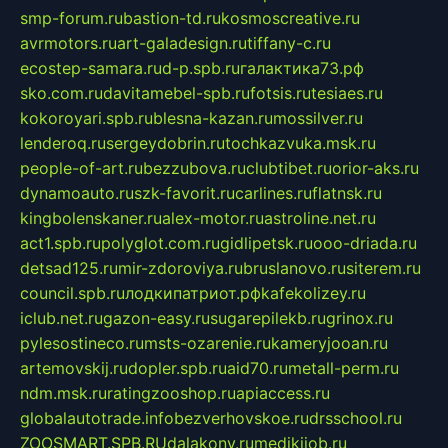
smp-forum.ru
bastion-td.ru
kosmoscreative.ru
avrmotors.ru
art-galadesign.ru
tiffany-c.ru
ecostep-samara.ru
d-p.spb.ru
галактика73.рф
sko.com.ru
davitamebel-spb.ru
fotsis.ru
tesiaes.ru
kokoroyari.spb.ru
blesna-kazan.ru
mossilver.ru
lenderoq.ru
sergeydobrin.ru
tochkazvuka.msk.ru
people-of-art.ru
bezzubova.ru
clubtibet.ru
orior-aks.ru
dynamoauto.ru
szk-favorit.ru
carlines.ru
flatnsk.ru
kingbolenskaner.ru
alex-motor.ru
astroline.net.ru
act1.spb.ru
polyglot.com.ru
gidlipetsk.ru
ooo-driada.ru
detsad125.ru
mir-zdoroviya.ru
bruslanovo.ru
siterem.ru
council.spb.ru
лодкипатриот.рф
kafekolizey.ru
iclub.net.ru
gazon-easy.ru
sugarepilekb.ru
grinox.ru
pylesostineco.ru
msts-ozarenie.ru
kameryjooan.ru
artemovskij.ru
dopler.spb.ru
aid70.ru
metall-perm.ru
ndm.msk.ru
ratingzooshop.ru
apiaccess.ru
globalautotrade.info
bezverhovskoe.ru
drsschool.ru
ZOOSMART.SPB.RU
dalakony.ru
medikijob.ru