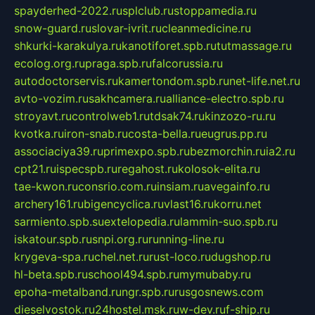
spayderhed-2022.ru
splclub.ru
stoppamedia.ru
snow-guard.ru
slovar-ivrit.ru
cleanmedicine.ru
shkurki-karakulya.ru
kanotiforet.spb.ru
tutmassage.ru
ecolog.org.ru
praga.spb.ru
falcorussia.ru
autodoctorservis.ru
kamertondom.spb.ru
net-life.net.ru
avto-vozim.ru
sakhcamera.ru
alliance-electro.spb.ru
stroyavt.ru
controlweb1.ru
tdsak74.ru
kinzozo-ru.ru
kvotka.ru
iron-snab.ru
costa-bella.ru
eugrus.pp.ru
associaciya39.ru
primexpo.spb.ru
bezmorchin.ru
ia2.ru
cpt21.ru
ispecspb.ru
regahost.ru
kolosok-elita.ru
tae-kwon.ru
consrio.com.ru
insiam.ru
avegainfo.ru
archery161.ru
bigencyclica.ru
vlast16.ru
korru.net
sarmiento.spb.su
extelopedia.ru
lammin-suo.spb.ru
iskatour.spb.ru
snpi.org.ru
running-line.ru
krygeva-spa.ru
chel.net.ru
rust-loco.ru
dugshop.ru
hl-beta.spb.ru
school494.spb.ru
mymubaby.ru
epoha-metalband.ru
ngr.spb.ru
rusgosnews.com
dieselvostok.ru
24hostel.msk.ru
w-dev.ru
f-ship.ru