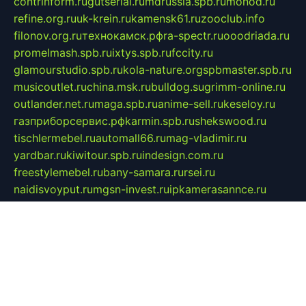
contrinform.ru
gutserial.ru
mdrussia.spb.ru
monod.ru
refine.org.ru
uk-krein.ru
kamensk61.ru
zooclub.info
filonov.org.ru
технокамск.рф
ra-spectr.ru
ooodriada.ru
promelmash.spb.ru
ixtys.spb.ru
fccity.ru
glamourstudio.spb.ru
kola-nature.org
spbmaster.spb.ru
musicoutlet.ru
china.msk.ru
bulldog.su
grimm-online.ru
outlander.net.ru
maga.spb.ru
anime-sell.ru
keseloy.ru
газприборсервис.рф
karmin.spb.ru
shekswood.ru
tischlermebel.ru
automall66.ru
mag-vladimir.ru
yardbar.ru
kiwitour.spb.ru
indesign.com.ru
freestylemebel.ru
bany-samara.ru
rsei.ru
naidisvoyput.ru
mgsn-invest.ru
ipkamerasannce.ru
alicante-house.ru
ibelka74.ru
cozyhouse.info
vlkargalev-studio.ru
700mb.ru
figura-ufa.ru
alina-live.ru
belarusiannews.ru
womenknow.ru
dos-vniimk.ru
sega.net.ru
dv.net.ru
phenomenonsofhistory.com
telesputnik.net.ru
wall.pp.ru
pylesosroidmi.ru
gtc-clan.ru
cligs.ru
bibikazap.ru
popova.org.ru