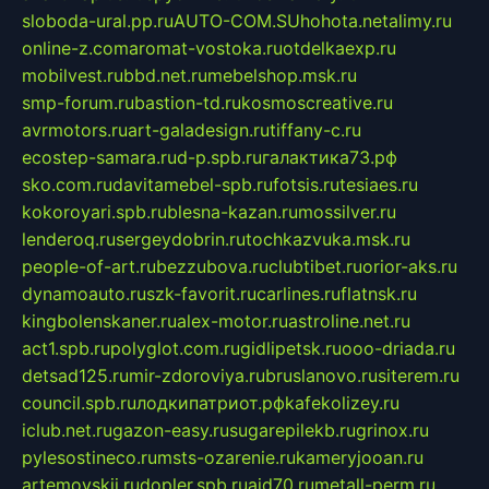
sloboda-ural.pp.ru
AUTO-COM.SU
hohota.net
alimy.ru
online-z.com
aromat-vostoka.ru
otdelkaexp.ru
mobilvest.ru
bbd.net.ru
mebelshop.msk.ru
smp-forum.ru
bastion-td.ru
kosmoscreative.ru
avrmotors.ru
art-galadesign.ru
tiffany-c.ru
ecostep-samara.ru
d-p.spb.ru
галактика73.рф
sko.com.ru
davitamebel-spb.ru
fotsis.ru
tesiaes.ru
kokoroyari.spb.ru
blesna-kazan.ru
mossilver.ru
lenderoq.ru
sergeydobrin.ru
tochkazvuka.msk.ru
people-of-art.ru
bezzubova.ru
clubtibet.ru
orior-aks.ru
dynamoauto.ru
szk-favorit.ru
carlines.ru
flatnsk.ru
kingbolenskaner.ru
alex-motor.ru
astroline.net.ru
act1.spb.ru
polyglot.com.ru
gidlipetsk.ru
ooo-driada.ru
detsad125.ru
mir-zdoroviya.ru
bruslanovo.ru
siterem.ru
council.spb.ru
лодкипатриот.рф
kafekolizey.ru
iclub.net.ru
gazon-easy.ru
sugarepilekb.ru
grinox.ru
pylesostineco.ru
msts-ozarenie.ru
kameryjooan.ru
artemovskij.ru
dopler.spb.ru
aid70.ru
metall-perm.ru