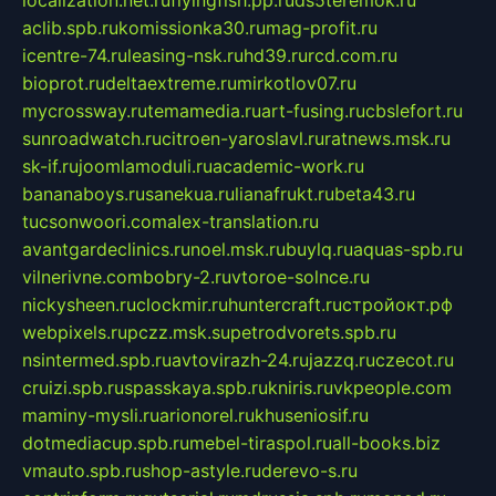
aclib.spb.ru
komissionka30.ru
mag-profit.ru
icentre-74.ru
leasing-nsk.ru
hd39.ru
rcd.com.ru
bioprot.ru
deltaextreme.ru
mirkotlov07.ru
mycrossway.ru
temamedia.ru
art-fusing.ru
cbslefort.ru
sunroadwatch.ru
citroen-yaroslavl.ru
ratnews.msk.ru
sk-if.ru
joomlamoduli.ru
academic-work.ru
bananaboys.ru
sanekua.ru
lianafrukt.ru
beta43.ru
tucsonwoori.com
alex-translation.ru
avantgardeclinics.ru
noel.msk.ru
buylq.ru
aquas-spb.ru
vilnerivne.com
bobry-2.ru
vtoroe-solnce.ru
nickysheen.ru
clockmir.ru
huntercraft.ru
стройокт.рф
webpixels.ru
pczz.msk.su
petrodvorets.spb.ru
nsintermed.spb.ru
avtovirazh-24.ru
jazzq.ru
czecot.ru
cruizi.spb.ru
spasskaya.spb.ru
kniris.ru
vkpeople.com
maminy-mysli.ru
arionorel.ru
khuseniosif.ru
dotmediacup.spb.ru
mebel-tiraspol.ru
all-books.biz
vmauto.spb.ru
shop-astyle.ru
derevo-s.ru