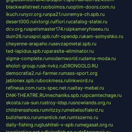
blackwallstreet.ru
oboimos.ru
optim-doors.com.ru
ikuch.ru
nycr.org.ru
npa21.ru
vremya-ch.spb.ru
desert000.ru
ivtorgi.ru
ifiori.ru
catalog-statei.ru
dcv.org.ru
spetsmaster174.ru
ipkameryhiseeu.ru
dum26.ru
ruspol.spb.ru
fr-opendp.ru
kam-solnyshko.ru
cheyenne-arapaho.ru
sevzapmetal.spb.ru
ted-lapidus.spb.ru
parasite-eliminator.ru
sigma-complete.ru
modernworld.ru
dama-moda.ru
eholot-group.ru
sk-nvkz.ru
DRONGOLD.RU
democratia2.ru
i-farmer.ru
mass-sport.org
jablonex.spb.ru
bookmess.ru
linkword.ru
refineua.com.ru
cs-spec.net.ru
altay-mebel.ru
DNK-THEATRE.RU
mechaniks.spb.ru
ipcamtechage.ru
skosta.ru
a-sun.ru
stroy-ldsp.ru
snowlands.org.ru
childrensshoes.ru
mrlizzy.ru
mebelsofiakrd.ru
bulizhenko.ru
rumantick.net.ru
mtszerno.ru
daily-fishing.ru
glushiteli-v-spb.ru
megasat.org.ru
localization.net.ru
flyingfish.pp.ru
ds5teremok.ru