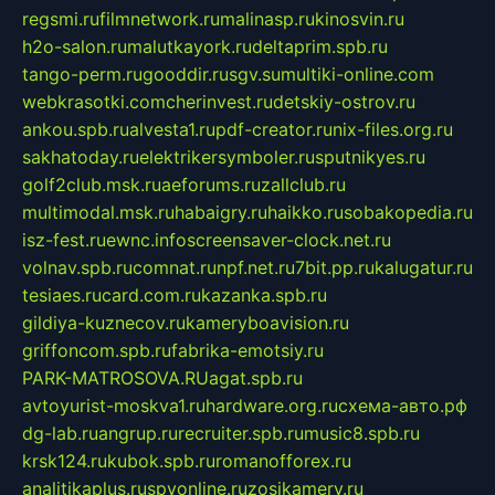
regsmi.ru
filmnetwork.ru
malinasp.ru
kinosvin.ru
h2o-salon.ru
malutkayork.ru
deltaprim.spb.ru
tango-perm.ru
gooddir.ru
sgv.su
multiki-online.com
webkrasotki.com
cherinvest.ru
detskiy-ostrov.ru
ankou.spb.ru
alvesta1.ru
pdf-creator.ru
nix-files.org.ru
sakhatoday.ru
elektrikersymboler.ru
sputnikyes.ru
golf2club.msk.ru
aeforums.ru
zallclub.ru
multimodal.msk.ru
habaigry.ru
haikko.ru
sobakopedia.ru
isz-fest.ru
ewnc.info
screensaver-clock.net.ru
volnav.spb.ru
comnat.ru
npf.net.ru
7bit.pp.ru
kalugatur.ru
tesiaes.ru
card.com.ru
kazanka.spb.ru
gildiya-kuznecov.ru
kameryboavision.ru
griffoncom.spb.ru
fabrika-emotsiy.ru
PARK-MATROSOVA.RU
agat.spb.ru
avtoyurist-moskva1.ru
hardware.org.ru
схема-авто.рф
dg-lab.ru
angrup.ru
recruiter.spb.ru
music8.spb.ru
krsk124.ru
kubok.spb.ru
romanofforex.ru
analitikaplus.ru
spyonline.ru
zosikamery.ru