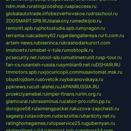
ndm.msk.ru
ratingzooshop.ru
apiaccess.ru
globalautotrade.info
bezverhovskoe.ru
drsschool.ru
ZOOSMART.SPB.RU
dalakony.ru
medikijob.ru
remontt.spb.ru
photostudia.spb.ru
myragon.ru
terramia.ru
academy62.ru
gardengallereya.ru
rti.com.ru
artem-news.ru
biserinca.ru
krasnodarkurort.com
imshowtv.ru
mebel-v-tule.ru
mobtopik.ru
pcsecurity.net.ru
tool-sib.ru
multimetrunit.ru
sp-tour.ru
fan-cs.ru
santeh-russia.ru
symbian9.net.ru
DSHAIR.RU
tmmotors.spb.ru
xjocuricopii.com
musavtomat.msk.ru
obustrojdom.ru
sovetcik.ru
ybaranovskaya.ru
ppknews.ru
cult-alshei.ru
JAPANRUSSIA.RU
proekciyamebel.ru
imper-finans.ru
rim.org.ru
glamourai.ru
brassminus.ru
zabor-pro.ru
ftn.pp.ru
dorogoe58.ru
laimengpacker.ru
kuzova-zapchasti.ru
sageerp.ru
taxodrom.ru
dsrazvitie.ru
hardcity.net.ru
ratinghomegames.ru
topservice25.ru
gubernyan.ru
gtglasslined.ru
ii4.ru
tssport.spb.ru
andorra24.com