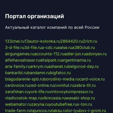
Портал организаций
Актуальный каталог компаний по всей России
133chel.ru
13autor-kolonka.ru
2864420.ru
2rich.ru
3-d-file.ru
3d-file.ru
a-cdc.ru
aalse.ru
a380club.ru
airgungames.ru
accounts-112.ru
adler-jun.ru
adonyev.ru
alfeihavsalnassr.ru
altaipant.ru
argentinamia.ru
aria-family.ru
arkrym.ru
ashanet.ru
belgorod-day.ru
bankaribi.ru
bandamn.ru
bigfatcc.ru
blagodarenie-spb.ru
borodino-media.ru
card-voice.ru
cardvoice.ru
zed-online.ru
zvonitut.ru
zebra-tlt.ru
zarafshan.ru
york-life.ru
vintovoykompressor.ru
vladivostok-map.ru
vlknrussia.ru
wasabi-shop.ru
webamator.ru
zaryna.ru
youtubefree.ru
x-ton.ru
trade-farm.ru
tajuncos.ru
taksu.ru
tor-lyubov-i-grom.ru