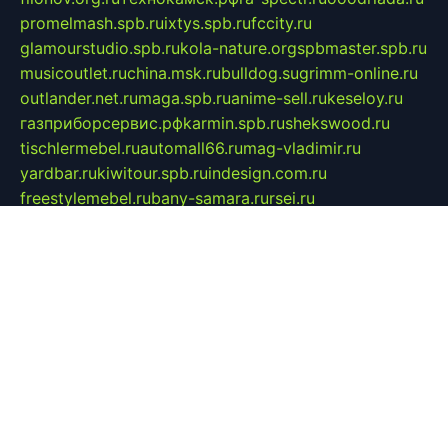
promelmash.spb.ru
ixtys.spb.ru
fccity.ru
glamourstudio.spb.ru
kola-nature.org
spbmaster.spb.ru
musicoutlet.ru
china.msk.ru
bulldog.su
grimm-online.ru
outlander.net.ru
maga.spb.ru
anime-sell.ru
keseloy.ru
газприборсервис.рф
karmin.spb.ru
shekswood.ru
tischlermebel.ru
automall66.ru
mag-vladimir.ru
yardbar.ru
kiwitour.spb.ru
indesign.com.ru
freestylemebel.ru
bany-samara.ru
rsei.ru
naidisvoyput.ru
mgsn-invest.ru
ipkamerasannce.ru
alicante-house.ru
ibelka74.ru
cozyhouse.info
vlkargalev-studio.ru
700mb.ru
figura-ufa.ru
alina-live.ru
belarusiannews.ru
womenknow.ru
dos-vniimk.ru
sega.net.ru
dv.net.ru
phenomenonsofhistory.com
telesputnik.net.ru
wall.pp.ru
pylesosroidmi.ru
gtc-clan.ru
cligs.ru
bibikazap.ru
popova.org.ru
netwhistler.spb.ru
bellvil.ru
bonzon.ru
iss-vladik.ru
defiparis.net.ru
las-gryzas.ru
amku.ru