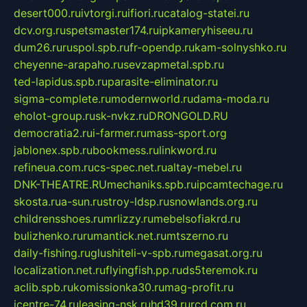
desert000.ru
ivtorgi.ru
ifiori.ru
catalog-statei.ru
dcv.org.ru
spetsmaster174.ru
ipkameryhiseeu.ru
dum26.ru
ruspol.spb.ru
fr-opendp.ru
kam-solnyshko.ru
cheyenne-arapaho.ru
sevzapmetal.spb.ru
ted-lapidus.spb.ru
parasite-eliminator.ru
sigma-complete.ru
modernworld.ru
dama-moda.ru
eholot-group.ru
sk-nvkz.ru
DRONGOLD.RU
democratia2.ru
i-farmer.ru
mass-sport.org
jablonex.spb.ru
bookmess.ru
linkword.ru
refineua.com.ru
cs-spec.net.ru
altay-mebel.ru
DNK-THEATRE.RU
mechaniks.spb.ru
ipcamtechage.ru
skosta.ru
a-sun.ru
stroy-ldsp.ru
snowlands.org.ru
childrensshoes.ru
mrlizzy.ru
mebelsofiakrd.ru
bulizhenko.ru
rumantick.net.ru
mtszerno.ru
daily-fishing.ru
glushiteli-v-spb.ru
megasat.org.ru
localization.net.ru
flyingfish.pp.ru
ds5teremok.ru
aclib.spb.ru
komissionka30.ru
mag-profit.ru
icentre-74.ru
leasing-nsk.ru
hd39.ru
rcd.com.ru