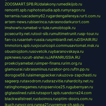
ZOOSMART.SPB.RU
dalakony.ru
medikijob.ru
remontt.spb.ru
photostudia.spb.ru
myragon.ru
terramia.ru
academy62.ru
gardengallereya.ru
rti.com.ru
artem-news.ru
biserinca.ru
krasnodarkurort.com
imshowtv.ru
mebel-v-tule.ru
mobtopik.ru
pcsecurity.net.ru
tool-sib.ru
multimetrunit.ru
sp-tour.ru
fan-cs.ru
santeh-russia.ru
symbian9.net.ru
DSHAIR.RU
tmmotors.spb.ru
xjocuricopii.com
musavtomat.msk.ru
obustrojdom.ru
sovetcik.ru
ybaranovskaya.ru
ppknews.ru
cult-alshei.ru
JAPANRUSSIA.RU
proekciyamebel.ru
imper-finans.ru
rim.org.ru
glamourai.ru
brassminus.ru
zabor-pro.ru
ftn.pp.ru
dorogoe58.ru
laimengpacker.ru
kuzova-zapchasti.ru
sageerp.ru
taxodrom.ru
dsrazvitie.ru
hardcity.net.ru
ratinghomegames.ru
topservice25.ru
gubernyan.ru
gtglasslined.ru
ii4.ru
tssport.spb.ru
andorra24.com
blackwallstreet.ru
oboimos.ru
optim-doors.com.ru
ikuch.ru
nycr.org.ru
npa21.ru
vremya-ch.spb.ru