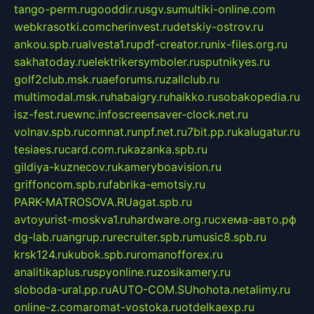
tango-perm.ru
gooddir.ru
sgv.su
multiki-online.com
webkrasotki.com
cherinvest.ru
detskiy-ostrov.ru
ankou.spb.ru
alvesta1.ru
pdf-creator.ru
nix-files.org.ru
sakhatoday.ru
elektrikersymboler.ru
sputnikyes.ru
golf2club.msk.ru
aeforums.ru
zallclub.ru
multimodal.msk.ru
habaigry.ru
haikko.ru
sobakopedia.ru
isz-fest.ru
ewnc.info
screensaver-clock.net.ru
volnav.spb.ru
comnat.ru
npf.net.ru
7bit.pp.ru
kalugatur.ru
tesiaes.ru
card.com.ru
kazanka.spb.ru
gildiya-kuznecov.ru
kameryboavision.ru
griffoncom.spb.ru
fabrika-emotsiy.ru
PARK-MATROSOVA.RU
agat.spb.ru
avtoyurist-moskva1.ru
hardware.org.ru
схема-авто.рф
dg-lab.ru
angrup.ru
recruiter.spb.ru
music8.spb.ru
krsk124.ru
kubok.spb.ru
romanofforex.ru
analitikaplus.ru
spyonline.ru
zosikamery.ru
sloboda-ural.pp.ru
AUTO-COM.SU
hohota.net
alimy.ru
online-z.com
aromat-vostoka.ru
otdelkaexp.ru