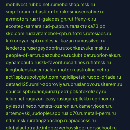
mobilvest.ru
bbd.net.ru
mebelshop.msk.ru
smp-forum.ru
bastion-td.ru
kosmoscreative.ru
avrmotors.ru
art-galadesign.ru
tiffany-c.ru
ecostep-samara.ru
d-p.spb.ru
галактика73.рф
sko.com.ru
davitamebel-spb.ru
fotsis.ru
tesiaes.ru
kokoroyari.spb.ru
blesna-kazan.ru
mossilver.ru
lenderoq.ru
sergeydobrin.ru
tochkazvuka.msk.ru
people-of-art.ru
bezzubova.ru
clubtibet.ru
orior-aks.ru
dynamoauto.ru
szk-favorit.ru
carlines.ru
flatnsk.ru
kingbolenskaner.ru
alex-motor.ru
astroline.net.ru
act1.spb.ru
polyglot.com.ru
gidlipetsk.ru
ooo-driada.ru
detsad125.ru
mir-zdoroviya.ru
bruslanovo.ru
siterem.ru
council.spb.ru
лодкипатриот.рф
kafekolizey.ru
iclub.net.ru
gazon-easy.ru
sugarepilekb.ru
grinox.ru
pylesostineco.ru
msts-ozarenie.ru
kameryjooan.ru
artemovskij.ru
dopler.spb.ru
aid70.ru
metall-perm.ru
ndm.msk.ru
ratingzooshop.ru
apiaccess.ru
globalautotrade.info
bezverhovskoe.ru
drsschool.ru