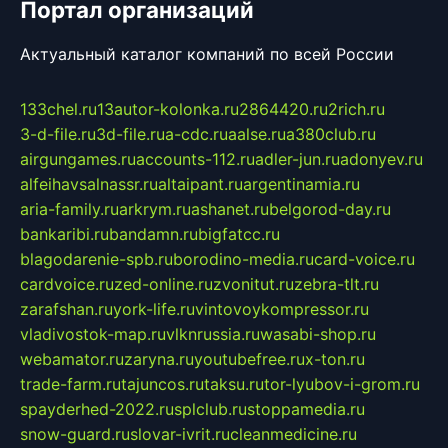
Портал организаций
Актуальный каталог компаний по всей России
133chel.ru
13autor-kolonka.ru
2864420.ru
2rich.ru
3-d-file.ru
3d-file.ru
a-cdc.ru
aalse.ru
a380club.ru
airgungames.ru
accounts-112.ru
adler-jun.ru
adonyev.ru
alfeihavsalnassr.ru
altaipant.ru
argentinamia.ru
aria-family.ru
arkrym.ru
ashanet.ru
belgorod-day.ru
bankaribi.ru
bandamn.ru
bigfatcc.ru
blagodarenie-spb.ru
borodino-media.ru
card-voice.ru
cardvoice.ru
zed-online.ru
zvonitut.ru
zebra-tlt.ru
zarafshan.ru
york-life.ru
vintovoykompressor.ru
vladivostok-map.ru
vlknrussia.ru
wasabi-shop.ru
webamator.ru
zaryna.ru
youtubefree.ru
x-ton.ru
trade-farm.ru
tajuncos.ru
taksu.ru
tor-lyubov-i-grom.ru
spayderhed-2022.ru
splclub.ru
stoppamedia.ru
snow-guard.ru
slovar-ivrit.ru
cleanmedicine.ru