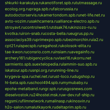
shkurki-karakulya.ru
kanotiforet.spb.ru
tutmassage.ru
ecolog.org.ru
praga.spb.ru
falcorussia.ru
autodoctorservis.ru
kamertondom.spb.ru
net-life.net.ru
avto-vozim.ru
sakhcamera.ru
alliance-electro.spb.ru
stroyavt.ru
controlweb1.ru
tdsak74.ru
kinzozo-ru.ru
kvotka.ru
iron-snab.ru
costa-bella.ru
eugrus.pp.ru
associaciya39.ru
primexpo.spb.ru
bezmorchin.ru
ia2.ru
cpt21.ru
ispecspb.ru
regahost.ru
kolosok-elita.ru
tae-kwon.ru
consrio.com.ru
insiam.ru
avegainfo.ru
archery161.ru
bigencyclica.ru
vlast16.ru
korru.net
sarmiento.spb.su
extelopedia.ru
lammin-suo.spb.ru
iskatour.spb.ru
snpi.org.ru
running-line.ru
krygeva-spa.ru
chel.net.ru
rust-loco.ru
dugshop.ru
hl-beta.spb.ru
school494.spb.ru
mymubaby.ru
epoha-metalband.ru
ngr.spb.ru
rusgosnews.com
dieselvostok.ru
24hostel.msk.ru
w-dev.ru
f-ship.ru
regsmi.ru
filmnetwork.ru
malinasp.ru
kinosvin.ru
h2o-salon.ru
malutkayork.ru
deltaprim.spb.ru