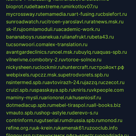
bioprot.ru
deltaextreme.ru
mirkotlov07.ru
mycrossway.ru
temamedia.ru
art-fusing.ru
cbslefort.ru
sunroadwatch.ru
citroen-yaroslavl.ru
ratnews.msk.ru
sk-if.ru
joomlamoduli.ru
academic-work.ru
bananaboys.ru
sanekua.ru
lianafrukt.ru
beta43.ru
tucsonwoori.com
alex-translation.ru
avantgardeclinics.ru
noel.msk.ru
buylq.ru
aquas-spb.ru
vilnerivne.com
bobry-2.ru
vtoroe-solnce.ru
nickysheen.ru
clockmir.ru
huntercraft.ru
стройокт.рф
webpixels.ru
pczz.msk.su
petrodvorets.spb.ru
nsintermed.spb.ru
avtovirazh-24.ru
jazzq.ru
czecot.ru
cruizi.spb.ru
spasskaya.spb.ru
kniris.ru
vkpeople.com
maminy-mysli.ru
arionorel.ru
khuseniosif.ru
dotmediacup.spb.ru
mebel-tiraspol.ru
all-books.biz
vmauto.spb.ru
shop-astyle.ru
derevo-s.ru
contrinform.ru
gutserial.ru
mdrussia.spb.ru
monod.ru
refine.org.ru
uk-krein.ru
kamensk61.ru
zooclub.info
filonov.org.ru
технокамск.рф
ra-spectr.ru
ooodriada.ru