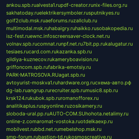
ankou.spb.ru
alvesta1.ru
pdf-creator.ru
nix-files.org.ru
sakhatoday.ru
elektrikersymboler.ru
sputnikyes.ru
golf2club.msk.ru
aeforums.ru
zallclub.ru
multimodal.msk.ru
habaigry.ru
haikko.ru
sobakopedia.ru
isz-fest.ru
ewnc.info
screensaver-clock.net.ru
volnav.spb.ru
comnat.ru
npf.net.ru
7bit.pp.ru
kalugatur.ru
tesiaes.ru
card.com.ru
kazanka.spb.ru
gildiya-kuznecov.ru
kameryboavision.ru
griffoncom.spb.ru
fabrika-emotsiy.ru
PARK-MATROSOVA.RU
agat.spb.ru
avtoyurist-moskva1.ru
hardware.org.ru
схема-авто.рф
dg-lab.ru
angrup.ru
recruiter.spb.ru
music8.spb.ru
krsk124.ru
kubok.spb.ru
romanofforex.ru
analitikaplus.ru
spyonline.ru
zosikamery.ru
sloboda-ural.pp.ru
AUTO-COM.SU
hohota.net
alimy.ru
online-z.com
aromat-vostoka.ru
otdelkaexp.ru
mobilvest.ru
bbd.net.ru
mebelshop.msk.ru
smp-forum.ru
bastion-td.ru
kosmoscreative.ru