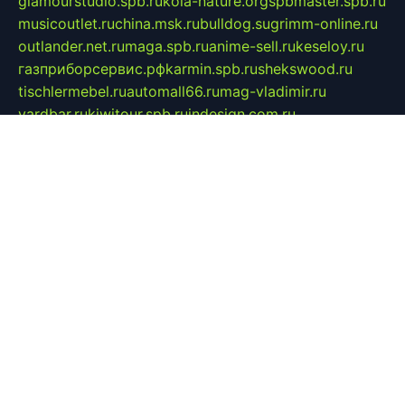
glamourstudio.spb.ru
kola-nature.org
spbmaster.spb.ru
musicoutlet.ru
china.msk.ru
bulldog.su
grimm-online.ru
outlander.net.ru
maga.spb.ru
anime-sell.ru
keseloy.ru
газприборсервис.рф
karmin.spb.ru
shekswood.ru
tischlermebel.ru
automall66.ru
mag-vladimir.ru
yardbar.ru
kiwitour.spb.ru
indesign.com.ru
freestylemebel.ru
bany-samara.ru
rsei.ru
naidisvoyput.ru
mgsn-invest.ru
ipkamerasannce.ru
alicante-house.ru
ibelka74.ru
cozyhouse.info
vlkargalev-studio.ru
700mb.ru
figura-ufa.ru
alina-live.ru
belarusiannews.ru
womenknow.ru
dos-vniimk.ru
sega.net.ru
dv.net.ru
phenomenonsofhistory.com
telesputnik.net.ru
wall.pp.ru
pylesosroidmi.ru
gtc-clan.ru
cligs.ru
bibikazap.ru
popova.org.ru
netwhistler.spb.ru
bellvil.ru
bonzon.ru
iss-vladik.ru
defiparis.net.ru
las-gryzas.ru
amku.ru
electednews.spb.ru
feather.org.ru
spar72.ru
tankiigri.ru
dominus.com.ru
ibtree.ru
sanykool.pp.ru
unixlib.org.ru