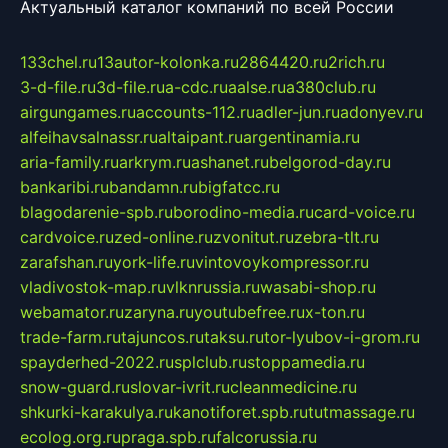
Актуальный каталог компаний по всей России
133chel.ru
13autor-kolonka.ru
2864420.ru
2rich.ru
3-d-file.ru
3d-file.ru
a-cdc.ru
aalse.ru
a380club.ru
airgungames.ru
accounts-112.ru
adler-jun.ru
adonyev.ru
alfeihavsalnassr.ru
altaipant.ru
argentinamia.ru
aria-family.ru
arkrym.ru
ashanet.ru
belgorod-day.ru
bankaribi.ru
bandamn.ru
bigfatcc.ru
blagodarenie-spb.ru
borodino-media.ru
card-voice.ru
cardvoice.ru
zed-online.ru
zvonitut.ru
zebra-tlt.ru
zarafshan.ru
york-life.ru
vintovoykompressor.ru
vladivostok-map.ru
vlknrussia.ru
wasabi-shop.ru
webamator.ru
zaryna.ru
youtubefree.ru
x-ton.ru
trade-farm.ru
tajuncos.ru
taksu.ru
tor-lyubov-i-grom.ru
spayderhed-2022.ru
splclub.ru
stoppamedia.ru
snow-guard.ru
slovar-ivrit.ru
cleanmedicine.ru
shkurki-karakulya.ru
kanotiforet.spb.ru
tutmassage.ru
ecolog.org.ru
praga.spb.ru
falcorussia.ru