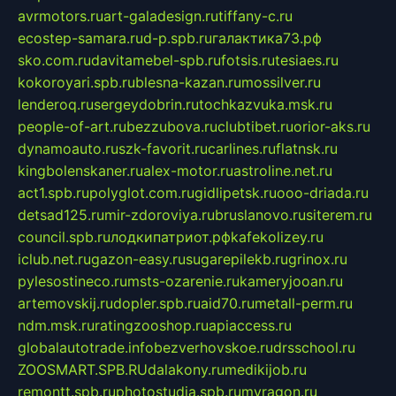
avrmotors.ru
art-galadesign.ru
tiffany-c.ru
ecostep-samara.ru
d-p.spb.ru
галактика73.рф
sko.com.ru
davitamebel-spb.ru
fotsis.ru
tesiaes.ru
kokoroyari.spb.ru
blesna-kazan.ru
mossilver.ru
lenderoq.ru
sergeydobrin.ru
tochkazvuka.msk.ru
people-of-art.ru
bezzubova.ru
clubtibet.ru
orior-aks.ru
dynamoauto.ru
szk-favorit.ru
carlines.ru
flatnsk.ru
kingbolenskaner.ru
alex-motor.ru
astroline.net.ru
act1.spb.ru
polyglot.com.ru
gidlipetsk.ru
ooo-driada.ru
detsad125.ru
mir-zdoroviya.ru
bruslanovo.ru
siterem.ru
council.spb.ru
лодкипатриот.рф
kafekolizey.ru
iclub.net.ru
gazon-easy.ru
sugarepilekb.ru
grinox.ru
pylesostineco.ru
msts-ozarenie.ru
kameryjooan.ru
artemovskij.ru
dopler.spb.ru
aid70.ru
metall-perm.ru
ndm.msk.ru
ratingzooshop.ru
apiaccess.ru
globalautotrade.info
bezverhovskoe.ru
drsschool.ru
ZOOSMART.SPB.RU
dalakony.ru
medikijob.ru
remontt.spb.ru
photostudia.spb.ru
myragon.ru