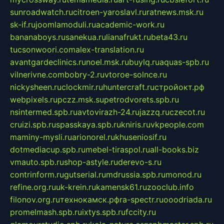
sunroadwatch.ru
citroen-yaroslavl.ru
ratnews.msk.ru
sk-if.ru
joomlamoduli.ru
academic-work.ru
bananaboys.ru
sanekua.ru
lianafrukt.ru
beta43.ru
tucsonwoori.com
alex-translation.ru
avantgardeclinics.ru
noel.msk.ru
buylq.ru
aquas-spb.ru
vilnerivne.com
bobry-2.ru
vtoroe-solnce.ru
nickysheen.ru
clockmir.ru
huntercraft.ru
стройокт.рф
webpixels.ru
pczz.msk.su
petrodvorets.spb.ru
nsintermed.spb.ru
avtovirazh-24.ru
jazzq.ru
czecot.ru
cruizi.spb.ru
spasskaya.spb.ru
kniris.ru
vkpeople.com
maminy-mysli.ru
arionorel.ru
khuseniosif.ru
dotmediacup.spb.ru
mebel-tiraspol.ru
all-books.biz
vmauto.spb.ru
shop-astyle.ru
derevo-s.ru
contrinform.ru
gutserial.ru
mdrussia.spb.ru
monod.ru
refine.org.ru
uk-krein.ru
kamensk61.ru
zooclub.info
filonov.org.ru
технокамск.рф
ra-spectr.ru
ooodriada.ru
promelmash.spb.ru
ixtys.spb.ru
fccity.ru