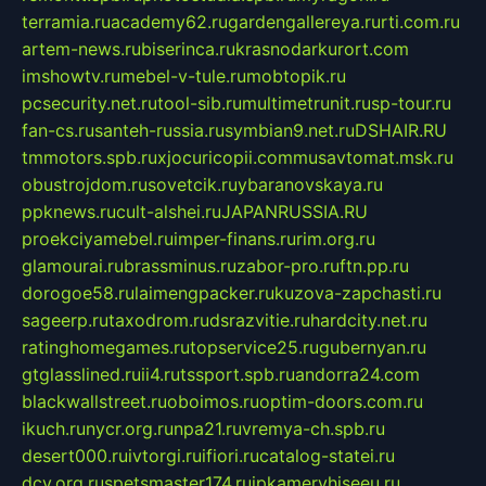
terramia.ru
academy62.ru
gardengallereya.ru
rti.com.ru
artem-news.ru
biserinca.ru
krasnodarkurort.com
imshowtv.ru
mebel-v-tule.ru
mobtopik.ru
pcsecurity.net.ru
tool-sib.ru
multimetrunit.ru
sp-tour.ru
fan-cs.ru
santeh-russia.ru
symbian9.net.ru
DSHAIR.RU
tmmotors.spb.ru
xjocuricopii.com
musavtomat.msk.ru
obustrojdom.ru
sovetcik.ru
ybaranovskaya.ru
ppknews.ru
cult-alshei.ru
JAPANRUSSIA.RU
proekciyamebel.ru
imper-finans.ru
rim.org.ru
glamourai.ru
brassminus.ru
zabor-pro.ru
ftn.pp.ru
dorogoe58.ru
laimengpacker.ru
kuzova-zapchasti.ru
sageerp.ru
taxodrom.ru
dsrazvitie.ru
hardcity.net.ru
ratinghomegames.ru
topservice25.ru
gubernyan.ru
gtglasslined.ru
ii4.ru
tssport.spb.ru
andorra24.com
blackwallstreet.ru
oboimos.ru
optim-doors.com.ru
ikuch.ru
nycr.org.ru
npa21.ru
vremya-ch.spb.ru
desert000.ru
ivtorgi.ru
ifiori.ru
catalog-statei.ru
dcv.org.ru
spetsmaster174.ru
ipkameryhiseeu.ru