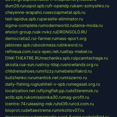
dum26.ru
ruspol.spb.ru
fr-opendp.ru
kam-solnyshko.ru
cheyenne-arapaho.ru
sevzapmetal.spb.ru
ted-lapidus.spb.ru
parasite-eliminator.ru
sigma-complete.ru
modernworld.ru
dama-moda.ru
eholot-group.ru
sk-nvkz.ru
DRONGOLD.RU
democratia2.ru
i-farmer.ru
mass-sport.org
jablonex.spb.ru
bookmess.ru
linkword.ru
refineua.com.ru
cs-spec.net.ru
altay-mebel.ru
DNK-THEATRE.RU
mechaniks.spb.ru
ipcamtechage.ru
skosta.ru
a-sun.ru
stroy-ldsp.ru
snowlands.org.ru
childrensshoes.ru
mrlizzy.ru
mebelsofiakrd.ru
bulizhenko.ru
rumantick.net.ru
mtszerno.ru
daily-fishing.ru
glushiteli-v-spb.ru
megasat.org.ru
localization.net.ru
flyingfish.pp.ru
ds5teremok.ru
aclib.spb.ru
komissionka30.ru
mag-profit.ru
icentre-74.ru
leasing-nsk.ru
hd39.ru
rcd.com.ru
bioprot.ru
deltaextreme.ru
mirkotlov07.ru
mycrossway.ru
temamedia.ru
art-fusing.ru
cbslefort.ru