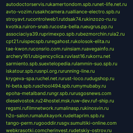
autodoctorservis.ru
kamertondom.spb.ru
net-life.net.ru
avto-vozim.ru
sakhcamera.ru
alliance-electro.spb.ru
stroyavt.ru
controlweb1.ru
tdsak74.ru
kinzozo-ru.ru
kvotka.ru
iron-snab.ru
costa-bella.ru
eugrus.pp.ru
associaciya39.ru
primexpo.spb.ru
bezmorchin.ru
ia2.ru
cpt21.ru
ispecspb.ru
regahost.ru
kolosok-elita.ru
tae-kwon.ru
consrio.com.ru
insiam.ru
avegainfo.ru
archery161.ru
bigencyclica.ru
vlast16.ru
korru.net
sarmiento.spb.su
extelopedia.ru
lammin-suo.spb.ru
iskatour.spb.ru
snpi.org.ru
running-line.ru
krygeva-spa.ru
chel.net.ru
rust-loco.ru
dugshop.ru
hl-beta.spb.ru
school494.spb.ru
mymubaby.ru
epoha-metalband.ru
ngr.spb.ru
rusgosnews.com
dieselvostok.ru
24hostel.msk.ru
w-dev.ru
f-ship.ru
regsmi.ru
filmnetwork.ru
malinasp.ru
kinosvin.ru
h2o-salon.ru
malutkayork.ru
deltaprim.spb.ru
tango-perm.ru
gooddir.ru
sgv.su
multiki-online.com
webkrasotki.com
cherinvest.ru
detskiy-ostrov.ru