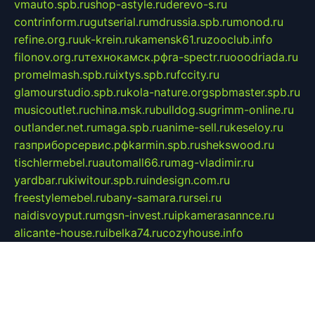
vmauto.spb.ru
shop-astyle.ru
derevo-s.ru
contrinform.ru
gutserial.ru
mdrussia.spb.ru
monod.ru
refine.org.ru
uk-krein.ru
kamensk61.ru
zooclub.info
filonov.org.ru
технокамск.рф
ra-spectr.ru
ooodriada.ru
promelmash.spb.ru
ixtys.spb.ru
fccity.ru
glamourstudio.spb.ru
kola-nature.org
spbmaster.spb.ru
musicoutlet.ru
china.msk.ru
bulldog.su
grimm-online.ru
outlander.net.ru
maga.spb.ru
anime-sell.ru
keseloy.ru
газприборсервис.рф
karmin.spb.ru
shekswood.ru
tischlermebel.ru
automall66.ru
mag-vladimir.ru
yardbar.ru
kiwitour.spb.ru
indesign.com.ru
freestylemebel.ru
bany-samara.ru
rsei.ru
naidisvoyput.ru
mgsn-invest.ru
ipkamerasannce.ru
alicante-house.ru
ibelka74.ru
cozyhouse.info
vlkargalev-studio.ru
700mb.ru
figura-ufa.ru
alina-live.ru
belarusiannews.ru
womenknow.ru
dos-vniimk.ru
sega.net.ru
dv.net.ru
phenomenonsofhistory.com
telesputnik.net.ru
wall.pp.ru
pylesosroidmi.ru