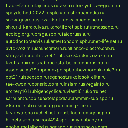
trade-farm.ru
tajuncos.ru
taksu.ru
tor-lyubov-i-grom.ru
spayderhed-2022.ru
splclub.ru
stoppamedia.ru
snow-guard.ru
slovar-ivrit.ru
cleanmedicine.ru
shkurki-karakulya.ru
kanotiforet.spb.ru
tutmassage.ru
ecolog.org.ru
praga.spb.ru
falcorussia.ru
autodoctorservis.ru
kamertondom.spb.ru
net-life.net.ru
avto-vozim.ru
sakhcamera.ru
alliance-electro.spb.ru
stroyavt.ru
controlweb1.ru
tdsak74.ru
kinzozo-ru.ru
kvotka.ru
iron-snab.ru
costa-bella.ru
eugrus.pp.ru
associaciya39.ru
primexpo.spb.ru
bezmorchin.ru
ia2.ru
cpt21.ru
ispecspb.ru
regahost.ru
kolosok-elita.ru
tae-kwon.ru
consrio.com.ru
insiam.ru
avegainfo.ru
archery161.ru
bigencyclica.ru
vlast16.ru
korru.net
sarmiento.spb.su
extelopedia.ru
lammin-suo.spb.ru
iskatour.spb.ru
snpi.org.ru
running-line.ru
krygeva-spa.ru
chel.net.ru
rust-loco.ru
dugshop.ru
hl-beta.spb.ru
school494.spb.ru
mymubaby.ru
epoha-metalband.ru
ngr.spb.ru
rusgosnews.com