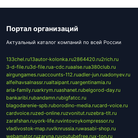
Портал организаций
Актуальный каталог компаний по всей России
133chel.ru
13autor-kolonka.ru
2864420.ru
2rich.ru
3-d-file.ru
3d-file.ru
a-cdc.ru
aalse.ru
a380club.ru
airgungames.ru
accounts-112.ru
adler-jun.ru
adonyev.ru
alfeihavsalnassr.ru
altaipant.ru
argentinamia.ru
aria-family.ru
arkrym.ru
ashanet.ru
belgorod-day.ru
bankaribi.ru
bandamn.ru
bigfatcc.ru
blagodarenie-spb.ru
borodino-media.ru
card-voice.ru
cardvoice.ru
zed-online.ru
zvonitut.ru
zebra-tlt.ru
zarafshan.ru
york-life.ru
vintovoykompressor.ru
vladivostok-map.ru
vlknrussia.ru
wasabi-shop.ru
webamator.ru
zaryna.ru
youtubefree.ru
x-ton.ru