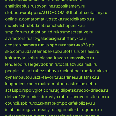
analitikaplus.ru
spyonline.ru
zosikamery.ru
sloboda-ural.pp.ru
AUTO-COM.SU
hohota.net
alimy.ru
online-z.com
aromat-vostoka.ru
otdelkaexp.ru
mobilvest.ru
bbd.net.ru
mebelshop.msk.ru
smp-forum.ru
bastion-td.ru
kosmoscreative.ru
avrmotors.ru
art-galadesign.ru
tiffany-c.ru
ecostep-samara.ru
d-p.spb.ru
галактика73.рф
sko.com.ru
davitamebel-spb.ru
fotsis.ru
tesiaes.ru
kokoroyari.spb.ru
blesna-kazan.ru
mossilver.ru
lenderoq.ru
sergeydobrin.ru
tochkazvuka.msk.ru
people-of-art.ru
bezzubova.ru
clubtibet.ru
orior-aks.ru
dynamoauto.ru
szk-favorit.ru
carlines.ru
flatnsk.ru
kingbolenskaner.ru
alex-motor.ru
astroline.net.ru
act1.spb.ru
polyglot.com.ru
gidlipetsk.ru
ooo-driada.ru
detsad125.ru
mir-zdoroviya.ru
bruslanovo.ru
siterem.ru
council.spb.ru
лодкипатриот.рф
kafekolizey.ru
iclub.net.ru
gazon-easy.ru
sugarepilekb.ru
grinox.ru