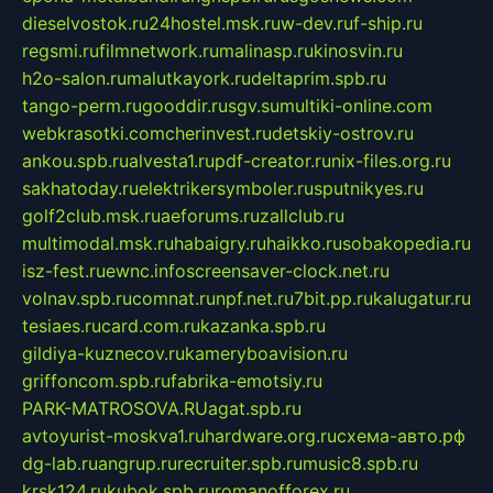
dieselvostok.ru
24hostel.msk.ru
w-dev.ru
f-ship.ru
regsmi.ru
filmnetwork.ru
malinasp.ru
kinosvin.ru
h2o-salon.ru
malutkayork.ru
deltaprim.spb.ru
tango-perm.ru
gooddir.ru
sgv.su
multiki-online.com
webkrasotki.com
cherinvest.ru
detskiy-ostrov.ru
ankou.spb.ru
alvesta1.ru
pdf-creator.ru
nix-files.org.ru
sakhatoday.ru
elektrikersymboler.ru
sputnikyes.ru
golf2club.msk.ru
aeforums.ru
zallclub.ru
multimodal.msk.ru
habaigry.ru
haikko.ru
sobakopedia.ru
isz-fest.ru
ewnc.info
screensaver-clock.net.ru
volnav.spb.ru
comnat.ru
npf.net.ru
7bit.pp.ru
kalugatur.ru
tesiaes.ru
card.com.ru
kazanka.spb.ru
gildiya-kuznecov.ru
kameryboavision.ru
griffoncom.spb.ru
fabrika-emotsiy.ru
PARK-MATROSOVA.RU
agat.spb.ru
avtoyurist-moskva1.ru
hardware.org.ru
схема-авто.рф
dg-lab.ru
angrup.ru
recruiter.spb.ru
music8.spb.ru
krsk124.ru
kubok.spb.ru
romanofforex.ru