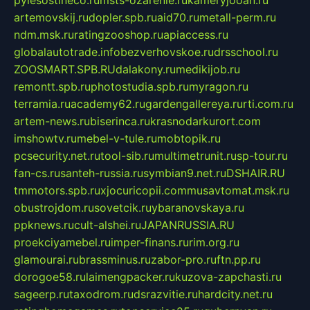
pylesostineco.ru
msts-ozarenie.ru
kameryjooan.ru
artemovskij.ru
dopler.spb.ru
aid70.ru
metall-perm.ru
ndm.msk.ru
ratingzooshop.ru
apiaccess.ru
globalautotrade.info
bezverhovskoe.ru
drsschool.ru
ZOOSMART.SPB.RU
dalakony.ru
medikijob.ru
remontt.spb.ru
photostudia.spb.ru
myragon.ru
terramia.ru
academy62.ru
gardengallereya.ru
rti.com.ru
artem-news.ru
biserinca.ru
krasnodarkurort.com
imshowtv.ru
mebel-v-tule.ru
mobtopik.ru
pcsecurity.net.ru
tool-sib.ru
multimetrunit.ru
sp-tour.ru
fan-cs.ru
santeh-russia.ru
symbian9.net.ru
DSHAIR.RU
tmmotors.spb.ru
xjocuricopii.com
musavtomat.msk.ru
obustrojdom.ru
sovetcik.ru
ybaranovskaya.ru
ppknews.ru
cult-alshei.ru
JAPANRUSSIA.RU
proekciyamebel.ru
imper-finans.ru
rim.org.ru
glamourai.ru
brassminus.ru
zabor-pro.ru
ftn.pp.ru
dorogoe58.ru
laimengpacker.ru
kuzova-zapchasti.ru
sageerp.ru
taxodrom.ru
dsrazvitie.ru
hardcity.net.ru