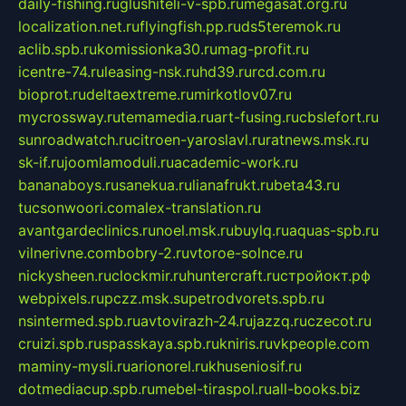
daily-fishing.ru
glushiteli-v-spb.ru
megasat.org.ru
localization.net.ru
flyingfish.pp.ru
ds5teremok.ru
aclib.spb.ru
komissionka30.ru
mag-profit.ru
icentre-74.ru
leasing-nsk.ru
hd39.ru
rcd.com.ru
bioprot.ru
deltaextreme.ru
mirkotlov07.ru
mycrossway.ru
temamedia.ru
art-fusing.ru
cbslefort.ru
sunroadwatch.ru
citroen-yaroslavl.ru
ratnews.msk.ru
sk-if.ru
joomlamoduli.ru
academic-work.ru
bananaboys.ru
sanekua.ru
lianafrukt.ru
beta43.ru
tucsonwoori.com
alex-translation.ru
avantgardeclinics.ru
noel.msk.ru
buylq.ru
aquas-spb.ru
vilnerivne.com
bobry-2.ru
vtoroe-solnce.ru
nickysheen.ru
clockmir.ru
huntercraft.ru
стройокт.рф
webpixels.ru
pczz.msk.su
petrodvorets.spb.ru
nsintermed.spb.ru
avtovirazh-24.ru
jazzq.ru
czecot.ru
cruizi.spb.ru
spasskaya.spb.ru
kniris.ru
vkpeople.com
maminy-mysli.ru
arionorel.ru
khuseniosif.ru
dotmediacup.spb.ru
mebel-tiraspol.ru
all-books.biz