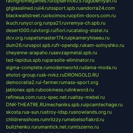
ratinghomegames.ru
topservice25.ru
gubernyan.ru
gtglasslined.ru
ii4.ru
tssport.spb.ru
andorra24.com
blackwallstreet.ru
oboimos.ru
optim-doors.com.ru
ikuch.ru
nycr.org.ru
npa21.ru
vremya-ch.spb.ru
desert000.ru
ivtorgi.ru
ifiori.ru
catalog-statei.ru
dcv.org.ru
spetsmaster174.ru
ipkameryhiseeu.ru
dum26.ru
ruspol.spb.ru
fr-opendp.ru
kam-solnyshko.ru
cheyenne-arapaho.ru
sevzapmetal.spb.ru
ted-lapidus.spb.ru
parasite-eliminator.ru
sigma-complete.ru
modernworld.ru
dama-moda.ru
eholot-group.ru
sk-nvkz.ru
DRONGOLD.RU
democratia2.ru
i-farmer.ru
mass-sport.org
jablonex.spb.ru
bookmess.ru
linkword.ru
refineua.com.ru
cs-spec.net.ru
altay-mebel.ru
DNK-THEATRE.RU
mechaniks.spb.ru
ipcamtechage.ru
skosta.ru
a-sun.ru
stroy-ldsp.ru
snowlands.org.ru
childrensshoes.ru
mrlizzy.ru
mebelsofiakrd.ru
bulizhenko.ru
rumantick.net.ru
mtszerno.ru