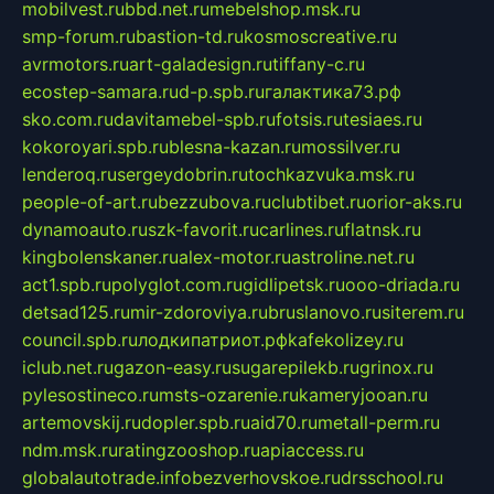
mobilvest.ru
bbd.net.ru
mebelshop.msk.ru
smp-forum.ru
bastion-td.ru
kosmoscreative.ru
avrmotors.ru
art-galadesign.ru
tiffany-c.ru
ecostep-samara.ru
d-p.spb.ru
галактика73.рф
sko.com.ru
davitamebel-spb.ru
fotsis.ru
tesiaes.ru
kokoroyari.spb.ru
blesna-kazan.ru
mossilver.ru
lenderoq.ru
sergeydobrin.ru
tochkazvuka.msk.ru
people-of-art.ru
bezzubova.ru
clubtibet.ru
orior-aks.ru
dynamoauto.ru
szk-favorit.ru
carlines.ru
flatnsk.ru
kingbolenskaner.ru
alex-motor.ru
astroline.net.ru
act1.spb.ru
polyglot.com.ru
gidlipetsk.ru
ooo-driada.ru
detsad125.ru
mir-zdoroviya.ru
bruslanovo.ru
siterem.ru
council.spb.ru
лодкипатриот.рф
kafekolizey.ru
iclub.net.ru
gazon-easy.ru
sugarepilekb.ru
grinox.ru
pylesostineco.ru
msts-ozarenie.ru
kameryjooan.ru
artemovskij.ru
dopler.spb.ru
aid70.ru
metall-perm.ru
ndm.msk.ru
ratingzooshop.ru
apiaccess.ru
globalautotrade.info
bezverhovskoe.ru
drsschool.ru