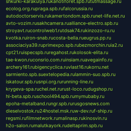
shkurki-karakulya.ru
kanotiforet.spb.ru
tutmassage.ru
ecolog.org.ru
praga.spb.ru
falcorussia.ru
autodoctorservis.ru
kamertondom.spb.ru
net-life.net.ru
avto-vozim.ru
sakhcamera.ru
alliance-electro.spb.ru
stroyavt.ru
controlweb1.ru
tdsak74.ru
kinzozo-ru.ru
kvotka.ru
iron-snab.ru
costa-bella.ru
eugrus.pp.ru
associaciya39.ru
primexpo.spb.ru
bezmorchin.ru
ia2.ru
cpt21.ru
ispecspb.ru
regahost.ru
kolosok-elita.ru
tae-kwon.ru
consrio.com.ru
insiam.ru
avegainfo.ru
archery161.ru
bigencyclica.ru
vlast16.ru
korru.net
sarmiento.spb.su
extelopedia.ru
lammin-suo.spb.ru
iskatour.spb.ru
snpi.org.ru
running-line.ru
krygeva-spa.ru
chel.net.ru
rust-loco.ru
dugshop.ru
hl-beta.spb.ru
school494.spb.ru
mymubaby.ru
epoha-metalband.ru
ngr.spb.ru
rusgosnews.com
dieselvostok.ru
24hostel.msk.ru
w-dev.ru
f-ship.ru
regsmi.ru
filmnetwork.ru
malinasp.ru
kinosvin.ru
h2o-salon.ru
malutkayork.ru
deltaprim.spb.ru