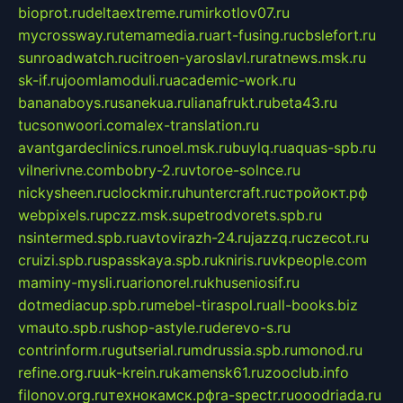
bioprot.ru
deltaextreme.ru
mirkotlov07.ru
mycrossway.ru
temamedia.ru
art-fusing.ru
cbslefort.ru
sunroadwatch.ru
citroen-yaroslavl.ru
ratnews.msk.ru
sk-if.ru
joomlamoduli.ru
academic-work.ru
bananaboys.ru
sanekua.ru
lianafrukt.ru
beta43.ru
tucsonwoori.com
alex-translation.ru
avantgardeclinics.ru
noel.msk.ru
buylq.ru
aquas-spb.ru
vilnerivne.com
bobry-2.ru
vtoroe-solnce.ru
nickysheen.ru
clockmir.ru
huntercraft.ru
стройокт.рф
webpixels.ru
pczz.msk.su
petrodvorets.spb.ru
nsintermed.spb.ru
avtovirazh-24.ru
jazzq.ru
czecot.ru
cruizi.spb.ru
spasskaya.spb.ru
kniris.ru
vkpeople.com
maminy-mysli.ru
arionorel.ru
khuseniosif.ru
dotmediacup.spb.ru
mebel-tiraspol.ru
all-books.biz
vmauto.spb.ru
shop-astyle.ru
derevo-s.ru
contrinform.ru
gutserial.ru
mdrussia.spb.ru
monod.ru
refine.org.ru
uk-krein.ru
kamensk61.ru
zooclub.info
filonov.org.ru
технокамск.рф
ra-spectr.ru
ooodriada.ru