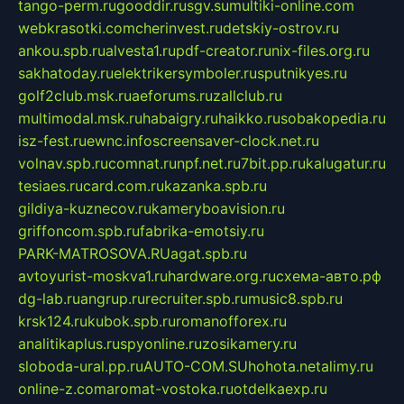
tango-perm.ru
gooddir.ru
sgv.su
multiki-online.com
webkrasotki.com
cherinvest.ru
detskiy-ostrov.ru
ankou.spb.ru
alvesta1.ru
pdf-creator.ru
nix-files.org.ru
sakhatoday.ru
elektrikersymboler.ru
sputnikyes.ru
golf2club.msk.ru
aeforums.ru
zallclub.ru
multimodal.msk.ru
habaigry.ru
haikko.ru
sobakopedia.ru
isz-fest.ru
ewnc.info
screensaver-clock.net.ru
volnav.spb.ru
comnat.ru
npf.net.ru
7bit.pp.ru
kalugatur.ru
tesiaes.ru
card.com.ru
kazanka.spb.ru
gildiya-kuznecov.ru
kameryboavision.ru
griffoncom.spb.ru
fabrika-emotsiy.ru
PARK-MATROSOVA.RU
agat.spb.ru
avtoyurist-moskva1.ru
hardware.org.ru
схема-авто.рф
dg-lab.ru
angrup.ru
recruiter.spb.ru
music8.spb.ru
krsk124.ru
kubok.spb.ru
romanofforex.ru
analitikaplus.ru
spyonline.ru
zosikamery.ru
sloboda-ural.pp.ru
AUTO-COM.SU
hohota.net
alimy.ru
online-z.com
aromat-vostoka.ru
otdelkaexp.ru