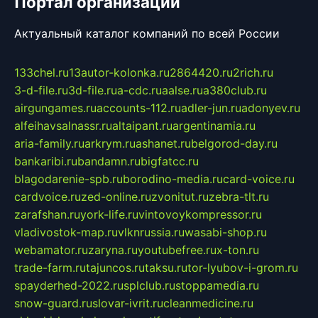
Портал организаций
Актуальный каталог компаний по всей России
133chel.ru
13autor-kolonka.ru
2864420.ru
2rich.ru
3-d-file.ru
3d-file.ru
a-cdc.ru
aalse.ru
a380club.ru
airgungames.ru
accounts-112.ru
adler-jun.ru
adonyev.ru
alfeihavsalnassr.ru
altaipant.ru
argentinamia.ru
aria-family.ru
arkrym.ru
ashanet.ru
belgorod-day.ru
bankaribi.ru
bandamn.ru
bigfatcc.ru
blagodarenie-spb.ru
borodino-media.ru
card-voice.ru
cardvoice.ru
zed-online.ru
zvonitut.ru
zebra-tlt.ru
zarafshan.ru
york-life.ru
vintovoykompressor.ru
vladivostok-map.ru
vlknrussia.ru
wasabi-shop.ru
webamator.ru
zaryna.ru
youtubefree.ru
x-ton.ru
trade-farm.ru
tajuncos.ru
taksu.ru
tor-lyubov-i-grom.ru
spayderhed-2022.ru
splclub.ru
stoppamedia.ru
snow-guard.ru
slovar-ivrit.ru
cleanmedicine.ru