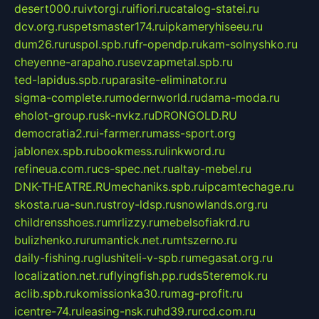
desert000.ru
ivtorgi.ru
ifiori.ru
catalog-statei.ru
dcv.org.ru
spetsmaster174.ru
ipkameryhiseeu.ru
dum26.ru
ruspol.spb.ru
fr-opendp.ru
kam-solnyshko.ru
cheyenne-arapaho.ru
sevzapmetal.spb.ru
ted-lapidus.spb.ru
parasite-eliminator.ru
sigma-complete.ru
modernworld.ru
dama-moda.ru
eholot-group.ru
sk-nvkz.ru
DRONGOLD.RU
democratia2.ru
i-farmer.ru
mass-sport.org
jablonex.spb.ru
bookmess.ru
linkword.ru
refineua.com.ru
cs-spec.net.ru
altay-mebel.ru
DNK-THEATRE.RU
mechaniks.spb.ru
ipcamtechage.ru
skosta.ru
a-sun.ru
stroy-ldsp.ru
snowlands.org.ru
childrensshoes.ru
mrlizzy.ru
mebelsofiakrd.ru
bulizhenko.ru
rumantick.net.ru
mtszerno.ru
daily-fishing.ru
glushiteli-v-spb.ru
megasat.org.ru
localization.net.ru
flyingfish.pp.ru
ds5teremok.ru
aclib.spb.ru
komissionka30.ru
mag-profit.ru
icentre-74.ru
leasing-nsk.ru
hd39.ru
rcd.com.ru