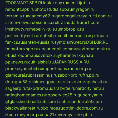
ZOOSMART.SPB.RU
dalakony.ru
medikijob.ru
remontt.spb.ru
photostudia.spb.ru
myragon.ru
terramia.ru
academy62.ru
gardengallereya.ru
rti.com.ru
artem-news.ru
biserinca.ru
krasnodarkurort.com
imshowtv.ru
mebel-v-tule.ru
mobtopik.ru
pcsecurity.net.ru
tool-sib.ru
multimetrunit.ru
sp-tour.ru
fan-cs.ru
santeh-russia.ru
symbian9.net.ru
DSHAIR.RU
tmmotors.spb.ru
xjocuricopii.com
musavtomat.msk.ru
obustrojdom.ru
sovetcik.ru
ybaranovskaya.ru
ppknews.ru
cult-alshei.ru
JAPANRUSSIA.RU
proekciyamebel.ru
imper-finans.ru
rim.org.ru
glamourai.ru
brassminus.ru
zabor-pro.ru
ftn.pp.ru
dorogoe58.ru
laimengpacker.ru
kuzova-zapchasti.ru
sageerp.ru
taxodrom.ru
dsrazvitie.ru
hardcity.net.ru
ratinghomegames.ru
topservice25.ru
gubernyan.ru
gtglasslined.ru
ii4.ru
tssport.spb.ru
andorra24.com
blackwallstreet.ru
oboimos.ru
optim-doors.com.ru
ikuch.ru
nycr.org.ru
npa21.ru
vremya-ch.spb.ru