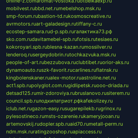
online-z.com
aromat-vostoka.ru
otdelkaexp.ru
mobilvest.ru
bbd.net.ru
mebelshop.msk.ru
smp-forum.ru
bastion-td.ru
kosmoscreative.ru
avrmotors.ru
art-galadesign.ru
tiffany-c.ru
ecostep-samara.ru
d-p.spb.ru
галактика73.рф
sko.com.ru
davitamebel-spb.ru
fotsis.ru
tesiaes.ru
kokoroyari.spb.ru
blesna-kazan.ru
mossilver.ru
lenderoq.ru
sergeydobrin.ru
tochkazvuka.msk.ru
people-of-art.ru
bezzubova.ru
clubtibet.ru
orior-aks.ru
dynamoauto.ru
szk-favorit.ru
carlines.ru
flatnsk.ru
kingbolenskaner.ru
alex-motor.ru
astroline.net.ru
act1.spb.ru
polyglot.com.ru
gidlipetsk.ru
ooo-driada.ru
detsad125.ru
mir-zdoroviya.ru
bruslanovo.ru
siterem.ru
council.spb.ru
лодкипатриот.рф
kafekolizey.ru
iclub.net.ru
gazon-easy.ru
sugarepilekb.ru
grinox.ru
pylesostineco.ru
msts-ozarenie.ru
kameryjooan.ru
artemovskij.ru
dopler.spb.ru
aid70.ru
metall-perm.ru
ndm.msk.ru
ratingzooshop.ru
apiaccess.ru