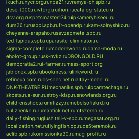
ikuch.ru
nycr.org.ru
npa21.ru
vremya-ch.spb.ru
desert000.ru
ivtorgi.ru
ifiori.ru
catalog-statei.ru
dcv.org.ru
spetsmaster174.ru
ipkameryhiseeu.ru
dum26.ru
ruspol.spb.ru
fr-opendp.ru
kam-solnyshko.ru
cheyenne-arapaho.ru
sevzapmetal.spb.ru
ted-lapidus.spb.ru
parasite-eliminator.ru
sigma-complete.ru
modernworld.ru
dama-moda.ru
eholot-group.ru
sk-nvkz.ru
DRONGOLD.RU
democratia2.ru
i-farmer.ru
mass-sport.org
jablonex.spb.ru
bookmess.ru
linkword.ru
refineua.com.ru
cs-spec.net.ru
altay-mebel.ru
DNK-THEATRE.RU
mechaniks.spb.ru
ipcamtechage.ru
skosta.ru
a-sun.ru
stroy-ldsp.ru
snowlands.org.ru
childrensshoes.ru
mrlizzy.ru
mebelsofiakrd.ru
bulizhenko.ru
rumantick.net.ru
mtszerno.ru
daily-fishing.ru
glushiteli-v-spb.ru
megasat.org.ru
localization.net.ru
flyingfish.pp.ru
ds5teremok.ru
aclib.spb.ru
komissionka30.ru
mag-profit.ru