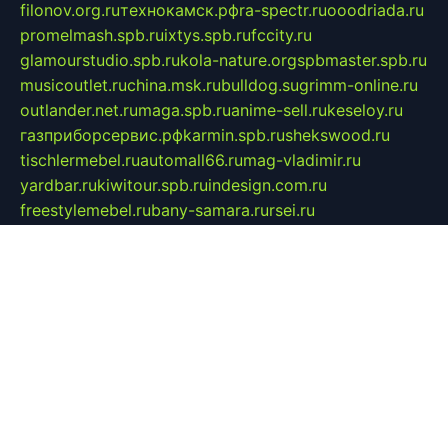
filonov.org.ru
технокамск.рф
ra-spectr.ru
ooodriada.ru
promelmash.spb.ru
ixtys.spb.ru
fccity.ru
glamourstudio.spb.ru
kola-nature.org
spbmaster.spb.ru
musicoutlet.ru
china.msk.ru
bulldog.su
grimm-online.ru
outlander.net.ru
maga.spb.ru
anime-sell.ru
keseloy.ru
газприборсервис.рф
karmin.spb.ru
shekswood.ru
tischlermebel.ru
automall66.ru
mag-vladimir.ru
yardbar.ru
kiwitour.spb.ru
indesign.com.ru
freestylemebel.ru
bany-samara.ru
rsei.ru
naidisvoyput.ru
mgsn-invest.ru
ipkamerasannce.ru
alicante-house.ru
ibelka74.ru
cozyhouse.info
vlkargalev-studio.ru
700mb.ru
figura-ufa.ru
alina-live.ru
belarusiannews.ru
womenknow.ru
dos-vniimk.ru
sega.net.ru
dv.net.ru
phenomenonsofhistory.com
telesputnik.net.ru
wall.pp.ru
pylesosroidmi.ru
gtc-clan.ru
cligs.ru
bibikazap.ru
popova.org.ru
netwhistler.spb.ru
bellvil.ru
bonzon.ru
iss-vladik.ru
defiparis.net.ru
las-gryzas.ru
amku.ru