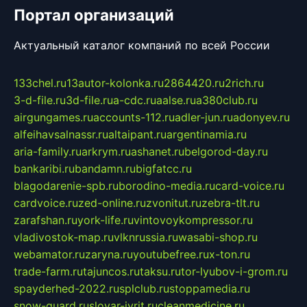
Портал организаций
Актуальный каталог компаний по всей России
133chel.ru
13autor-kolonka.ru
2864420.ru
2rich.ru
3-d-file.ru
3d-file.ru
a-cdc.ru
aalse.ru
a380club.ru
airgungames.ru
accounts-112.ru
adler-jun.ru
adonyev.ru
alfeihavsalnassr.ru
altaipant.ru
argentinamia.ru
aria-family.ru
arkrym.ru
ashanet.ru
belgorod-day.ru
bankaribi.ru
bandamn.ru
bigfatcc.ru
blagodarenie-spb.ru
borodino-media.ru
card-voice.ru
cardvoice.ru
zed-online.ru
zvonitut.ru
zebra-tlt.ru
zarafshan.ru
york-life.ru
vintovoykompressor.ru
vladivostok-map.ru
vlknrussia.ru
wasabi-shop.ru
webamator.ru
zaryna.ru
youtubefree.ru
x-ton.ru
trade-farm.ru
tajuncos.ru
taksu.ru
tor-lyubov-i-grom.ru
spayderhed-2022.ru
splclub.ru
stoppamedia.ru
snow-guard.ru
slovar-ivrit.ru
cleanmedicine.ru