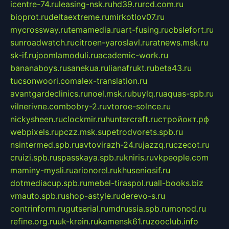
icentre-74.ru
leasing-nsk.ru
hd39.ru
rcd.com.ru
bioprot.ru
deltaextreme.ru
mirkotlov07.ru
mycrossway.ru
temamedia.ru
art-fusing.ru
cbslefort.ru
sunroadwatch.ru
citroen-yaroslavl.ru
ratnews.msk.ru
sk-if.ru
joomlamoduli.ru
academic-work.ru
bananaboys.ru
sanekua.ru
lianafrukt.ru
beta43.ru
tucsonwoori.com
alex-translation.ru
avantgardeclinics.ru
noel.msk.ru
buylq.ru
aquas-spb.ru
vilnerivne.com
bobry-2.ru
vtoroe-solnce.ru
nickysheen.ru
clockmir.ru
huntercraft.ru
стройокт.рф
webpixels.ru
pczz.msk.su
petrodvorets.spb.ru
nsintermed.spb.ru
avtovirazh-24.ru
jazzq.ru
czecot.ru
cruizi.spb.ru
spasskaya.spb.ru
kniris.ru
vkpeople.com
maminy-mysli.ru
arionorel.ru
khuseniosif.ru
dotmediacup.spb.ru
mebel-tiraspol.ru
all-books.biz
vmauto.spb.ru
shop-astyle.ru
derevo-s.ru
contrinform.ru
gutserial.ru
mdrussia.spb.ru
monod.ru
refine.org.ru
uk-krein.ru
kamensk61.ru
zooclub.info