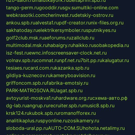
tango-perm.ru
gooddir.ru
sgv.su
multiki-online.com
webkrasotki.com
cherinvest.ru
detskiy-ostrov.ru
ankou.spb.ru
alvesta1.ru
pdf-creator.ru
nix-files.org.ru
sakhatoday.ru
elektrikersymboler.ru
sputnikyes.ru
golf2club.msk.ru
aeforums.ru
zallclub.ru
multimodal.msk.ru
habaigry.ru
haikko.ru
sobakopedia.ru
isz-fest.ru
ewnc.info
screensaver-clock.net.ru
volnav.spb.ru
comnat.ru
npf.net.ru
7bit.pp.ru
kalugatur.ru
tesiaes.ru
card.com.ru
kazanka.spb.ru
gildiya-kuznecov.ru
kameryboavision.ru
griffoncom.spb.ru
fabrika-emotsiy.ru
PARK-MATROSOVA.RU
agat.spb.ru
avtoyurist-moskva1.ru
hardware.org.ru
схема-авто.рф
dg-lab.ru
angrup.ru
recruiter.spb.ru
music8.spb.ru
krsk124.ru
kubok.spb.ru
romanofforex.ru
analitikaplus.ru
spyonline.ru
zosikamery.ru
sloboda-ural.pp.ru
AUTO-COM.SU
hohota.net
alimy.ru