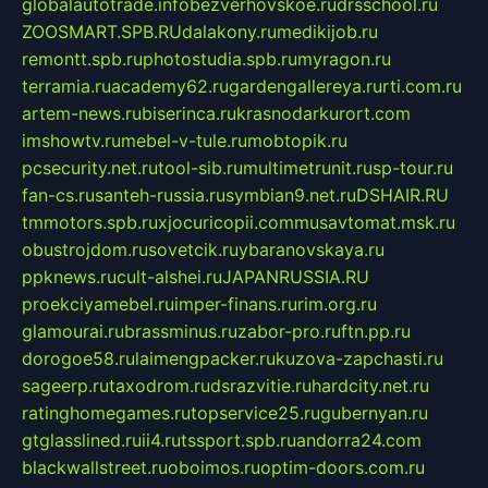
globalautotrade.info
bezverhovskoe.ru
drsschool.ru
ZOOSMART.SPB.RU
dalakony.ru
medikijob.ru
remontt.spb.ru
photostudia.spb.ru
myragon.ru
terramia.ru
academy62.ru
gardengallereya.ru
rti.com.ru
artem-news.ru
biserinca.ru
krasnodarkurort.com
imshowtv.ru
mebel-v-tule.ru
mobtopik.ru
pcsecurity.net.ru
tool-sib.ru
multimetrunit.ru
sp-tour.ru
fan-cs.ru
santeh-russia.ru
symbian9.net.ru
DSHAIR.RU
tmmotors.spb.ru
xjocuricopii.com
musavtomat.msk.ru
obustrojdom.ru
sovetcik.ru
ybaranovskaya.ru
ppknews.ru
cult-alshei.ru
JAPANRUSSIA.RU
proekciyamebel.ru
imper-finans.ru
rim.org.ru
glamourai.ru
brassminus.ru
zabor-pro.ru
ftn.pp.ru
dorogoe58.ru
laimengpacker.ru
kuzova-zapchasti.ru
sageerp.ru
taxodrom.ru
dsrazvitie.ru
hardcity.net.ru
ratinghomegames.ru
topservice25.ru
gubernyan.ru
gtglasslined.ru
ii4.ru
tssport.spb.ru
andorra24.com
blackwallstreet.ru
oboimos.ru
optim-doors.com.ru