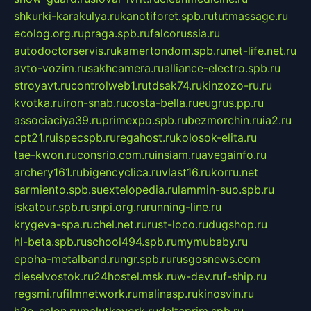
shkurki-karakulya.ru
kanotiforet.spb.ru
tutmassage.ru
ecolog.org.ru
praga.spb.ru
falcorussia.ru
autodoctorservis.ru
kamertondom.spb.ru
net-life.net.ru
avto-vozim.ru
sakhcamera.ru
alliance-electro.spb.ru
stroyavt.ru
controlweb1.ru
tdsak74.ru
kinzozo-ru.ru
kvotka.ru
iron-snab.ru
costa-bella.ru
eugrus.pp.ru
associaciya39.ru
primexpo.spb.ru
bezmorchin.ru
ia2.ru
cpt21.ru
ispecspb.ru
regahost.ru
kolosok-elita.ru
tae-kwon.ru
consrio.com.ru
insiam.ru
avegainfo.ru
archery161.ru
bigencyclica.ru
vlast16.ru
korru.net
sarmiento.spb.su
extelopedia.ru
lammin-suo.spb.ru
iskatour.spb.ru
snpi.org.ru
running-line.ru
krygeva-spa.ru
chel.net.ru
rust-loco.ru
dugshop.ru
hl-beta.spb.ru
school494.spb.ru
mymubaby.ru
epoha-metalband.ru
ngr.spb.ru
rusgosnews.com
dieselvostok.ru
24hostel.msk.ru
w-dev.ru
f-ship.ru
regsmi.ru
filmnetwork.ru
malinasp.ru
kinosvin.ru
h2o-salon.ru
malutkayork.ru
deltaprim.spb.ru