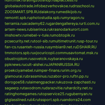
globalautotrade.info
bezverhovskoe.ru
drsschool.ru
ZOOSMART.SPB.RU
dalakony.ru
medikijob.ru
remontt.spb.ru
photostudia.spb.ru
myragon.ru
terramia.ru
academy62.ru
gardengallereya.ru
rti.com.ru
artem-news.ru
biserinca.ru
krasnodarkurort.com
imshowtv.ru
mebel-v-tule.ru
mobtopik.ru
pcsecurity.net.ru
tool-sib.ru
multimetrunit.ru
sp-tour.ru
fan-cs.ru
santeh-russia.ru
symbian9.net.ru
DSHAIR.RU
tmmotors.spb.ru
xjocuricopii.com
musavtomat.msk.ru
obustrojdom.ru
sovetcik.ru
ybaranovskaya.ru
ppknews.ru
cult-alshei.ru
JAPANRUSSIA.RU
proekciyamebel.ru
imper-finans.ru
rim.org.ru
glamourai.ru
brassminus.ru
zabor-pro.ru
ftn.pp.ru
dorogoe58.ru
laimengpacker.ru
kuzova-zapchasti.ru
sageerp.ru
taxodrom.ru
dsrazvitie.ru
hardcity.net.ru
ratinghomegames.ru
topservice25.ru
gubernyan.ru
gtglasslined.ru
ii4.ru
tssport.spb.ru
andorra24.com