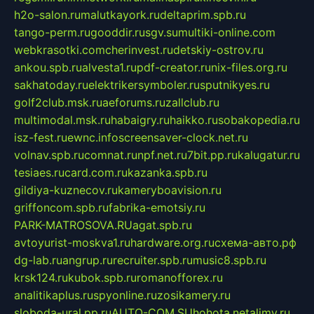
h2o-salon.ru
malutkayork.ru
deltaprim.spb.ru
tango-perm.ru
gooddir.ru
sgv.su
multiki-online.com
webkrasotki.com
cherinvest.ru
detskiy-ostrov.ru
ankou.spb.ru
alvesta1.ru
pdf-creator.ru
nix-files.org.ru
sakhatoday.ru
elektrikersymboler.ru
sputnikyes.ru
golf2club.msk.ru
aeforums.ru
zallclub.ru
multimodal.msk.ru
habaigry.ru
haikko.ru
sobakopedia.ru
isz-fest.ru
ewnc.info
screensaver-clock.net.ru
volnav.spb.ru
comnat.ru
npf.net.ru
7bit.pp.ru
kalugatur.ru
tesiaes.ru
card.com.ru
kazanka.spb.ru
gildiya-kuznecov.ru
kameryboavision.ru
griffoncom.spb.ru
fabrika-emotsiy.ru
PARK-MATROSOVA.RU
agat.spb.ru
avtoyurist-moskva1.ru
hardware.org.ru
схема-авто.рф
dg-lab.ru
angrup.ru
recruiter.spb.ru
music8.spb.ru
krsk124.ru
kubok.spb.ru
romanofforex.ru
analitikaplus.ru
spyonline.ru
zosikamery.ru
sloboda-ural.pp.ru
AUTO-COM.SU
hohota.net
alimy.ru