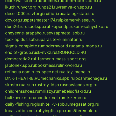
blackwallstreet.ru
oboimos.ru
optim-doors.com.ru
ikuch.ru
nycr.org.ru
npa21.ru
vremya-ch.spb.ru
desert000.ru
ivtorgi.ru
ifiori.ru
catalog-statei.ru
dcv.org.ru
spetsmaster174.ru
ipkameryhiseeu.ru
dum26.ru
ruspol.spb.ru
fr-opendp.ru
kam-solnyshko.ru
cheyenne-arapaho.ru
sevzapmetal.spb.ru
ted-lapidus.spb.ru
parasite-eliminator.ru
sigma-complete.ru
modernworld.ru
dama-moda.ru
eholot-group.ru
sk-nvkz.ru
DRONGOLD.RU
democratia2.ru
i-farmer.ru
mass-sport.org
jablonex.spb.ru
bookmess.ru
linkword.ru
refineua.com.ru
cs-spec.net.ru
altay-mebel.ru
DNK-THEATRE.RU
mechaniks.spb.ru
ipcamtechage.ru
skosta.ru
a-sun.ru
stroy-ldsp.ru
snowlands.org.ru
childrensshoes.ru
mrlizzy.ru
mebelsofiakrd.ru
bulizhenko.ru
rumantick.net.ru
mtszerno.ru
daily-fishing.ru
glushiteli-v-spb.ru
megasat.org.ru
localization.net.ru
flyingfish.pp.ru
ds5teremok.ru