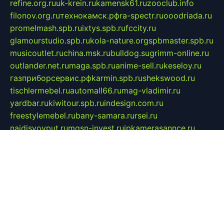
refine.org.ru
uk-krein.ru
kamensk61.ru
zooclub.info
filonov.org.ru
технокамск.рф
ra-spectr.ru
ooodriada.ru
promelmash.spb.ru
ixtys.spb.ru
fccity.ru
glamourstudio.spb.ru
kola-nature.org
spbmaster.spb.ru
musicoutlet.ru
china.msk.ru
bulldog.su
grimm-online.ru
outlander.net.ru
maga.spb.ru
anime-sell.ru
keseloy.ru
газприборсервис.рф
karmin.spb.ru
shekswood.ru
tischlermebel.ru
automall66.ru
mag-vladimir.ru
yardbar.ru
kiwitour.spb.ru
indesign.com.ru
freestylemebel.ru
bany-samara.ru
rsei.ru
naidisvoyput.ru
mgsn-invest.ru
ipkamerasannce.ru
alicante-house.ru
ibelka74.ru
cozyhouse.info
vlkargalev-studio.ru
700mb.ru
figura-ufa.ru
alina-live.ru
belarusiannews.ru
womenknow.ru
dos-vniimk.ru
sega.net.ru
dv.net.ru
phenomenonsofhistory.com
telesputnik.net.ru
wall.pp.ru
pylesosroidmi.ru
gtc-clan.ru
cligs.ru
bibikazap.ru
popova.org.ru
netwhistler.spb.ru
bellvil.ru
bonzon.ru
iss-vladik.ru