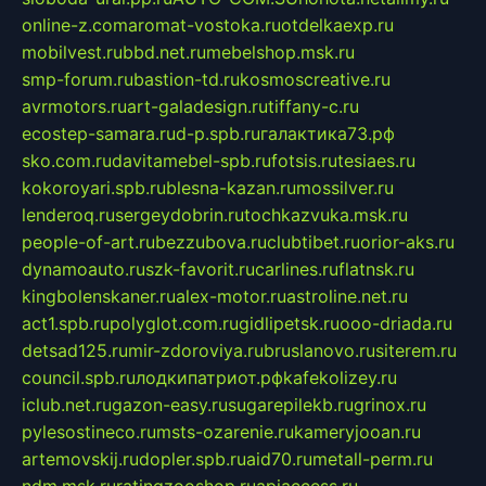
online-z.com
aromat-vostoka.ru
otdelkaexp.ru
mobilvest.ru
bbd.net.ru
mebelshop.msk.ru
smp-forum.ru
bastion-td.ru
kosmoscreative.ru
avrmotors.ru
art-galadesign.ru
tiffany-c.ru
ecostep-samara.ru
d-p.spb.ru
галактика73.рф
sko.com.ru
davitamebel-spb.ru
fotsis.ru
tesiaes.ru
kokoroyari.spb.ru
blesna-kazan.ru
mossilver.ru
lenderoq.ru
sergeydobrin.ru
tochkazvuka.msk.ru
people-of-art.ru
bezzubova.ru
clubtibet.ru
orior-aks.ru
dynamoauto.ru
szk-favorit.ru
carlines.ru
flatnsk.ru
kingbolenskaner.ru
alex-motor.ru
astroline.net.ru
act1.spb.ru
polyglot.com.ru
gidlipetsk.ru
ooo-driada.ru
detsad125.ru
mir-zdoroviya.ru
bruslanovo.ru
siterem.ru
council.spb.ru
лодкипатриот.рф
kafekolizey.ru
iclub.net.ru
gazon-easy.ru
sugarepilekb.ru
grinox.ru
pylesostineco.ru
msts-ozarenie.ru
kameryjooan.ru
artemovskij.ru
dopler.spb.ru
aid70.ru
metall-perm.ru
ndm.msk.ru
ratingzooshop.ru
apiaccess.ru