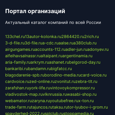
Портал организаций
Актуальный каталог компаний по всей России
133chel.ru
13autor-kolonka.ru
2864420.ru
2rich.ru
3-d-file.ru
3d-file.ru
a-cdc.ru
aalse.ru
a380club.ru
airgungames.ru
accounts-112.ru
adler-jun.ru
adonyev.ru
alfeihavsalnassr.ru
altaipant.ru
argentinamia.ru
aria-family.ru
arkrym.ru
ashanet.ru
belgorod-day.ru
bankaribi.ru
bandamn.ru
bigfatcc.ru
blagodarenie-spb.ru
borodino-media.ru
card-voice.ru
cardvoice.ru
zed-online.ru
zvonitut.ru
zebra-tlt.ru
zarafshan.ru
york-life.ru
vintovoykompressor.ru
vladivostok-map.ru
vlknrussia.ru
wasabi-shop.ru
webamator.ru
zaryna.ru
youtubefree.ru
x-ton.ru
trade-farm.ru
tajuncos.ru
taksu.ru
tor-lyubov-i-grom.ru
spayderhed-2022.ru
splclub.ru
stoppamedia.ru