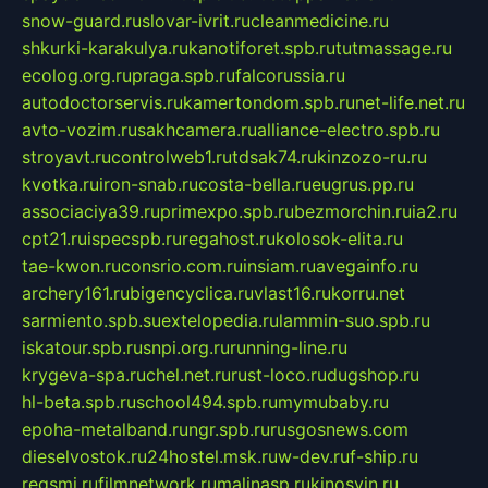
snow-guard.ru
slovar-ivrit.ru
cleanmedicine.ru
shkurki-karakulya.ru
kanotiforet.spb.ru
tutmassage.ru
ecolog.org.ru
praga.spb.ru
falcorussia.ru
autodoctorservis.ru
kamertondom.spb.ru
net-life.net.ru
avto-vozim.ru
sakhcamera.ru
alliance-electro.spb.ru
stroyavt.ru
controlweb1.ru
tdsak74.ru
kinzozo-ru.ru
kvotka.ru
iron-snab.ru
costa-bella.ru
eugrus.pp.ru
associaciya39.ru
primexpo.spb.ru
bezmorchin.ru
ia2.ru
cpt21.ru
ispecspb.ru
regahost.ru
kolosok-elita.ru
tae-kwon.ru
consrio.com.ru
insiam.ru
avegainfo.ru
archery161.ru
bigencyclica.ru
vlast16.ru
korru.net
sarmiento.spb.su
extelopedia.ru
lammin-suo.spb.ru
iskatour.spb.ru
snpi.org.ru
running-line.ru
krygeva-spa.ru
chel.net.ru
rust-loco.ru
dugshop.ru
hl-beta.spb.ru
school494.spb.ru
mymubaby.ru
epoha-metalband.ru
ngr.spb.ru
rusgosnews.com
dieselvostok.ru
24hostel.msk.ru
w-dev.ru
f-ship.ru
regsmi.ru
filmnetwork.ru
malinasp.ru
kinosvin.ru