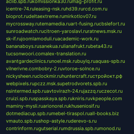
aclib.spb.ru
komissionka30.ru
mag-profit.ru
icentre-74.ru
leasing-nsk.ru
hd39.ru
rcd.com.ru
bioprot.ru
deltaextreme.ru
mirkotlov07.ru
mycrossway.ru
temamedia.ru
art-fusing.ru
cbslefort.ru
sunroadwatch.ru
citroen-yaroslavl.ru
ratnews.msk.ru
sk-if.ru
joomlamoduli.ru
academic-work.ru
bananaboys.ru
sanekua.ru
lianafrukt.ru
beta43.ru
tucsonwoori.com
alex-translation.ru
avantgardeclinics.ru
noel.msk.ru
buylq.ru
aquas-spb.ru
vilnerivne.com
bobry-2.ru
vtoroe-solnce.ru
nickysheen.ru
clockmir.ru
huntercraft.ru
стройокт.рф
webpixels.ru
pczz.msk.su
petrodvorets.spb.ru
nsintermed.spb.ru
avtovirazh-24.ru
jazzq.ru
czecot.ru
cruizi.spb.ru
spasskaya.spb.ru
kniris.ru
vkpeople.com
maminy-mysli.ru
arionorel.ru
khuseniosif.ru
dotmediacup.spb.ru
mebel-tiraspol.ru
all-books.biz
vmauto.spb.ru
shop-astyle.ru
derevo-s.ru
contrinform.ru
gutserial.ru
mdrussia.spb.ru
monod.ru