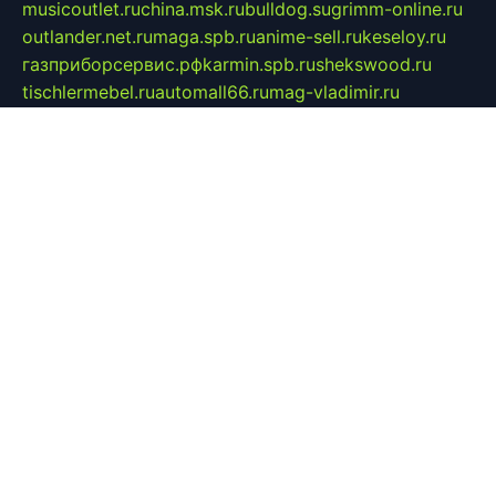
musicoutlet.ru
china.msk.ru
bulldog.su
grimm-online.ru
outlander.net.ru
maga.spb.ru
anime-sell.ru
keseloy.ru
газприборсервис.рф
karmin.spb.ru
shekswood.ru
tischlermebel.ru
automall66.ru
mag-vladimir.ru
yardbar.ru
kiwitour.spb.ru
indesign.com.ru
freestylemebel.ru
bany-samara.ru
rsei.ru
naidisvoyput.ru
mgsn-invest.ru
ipkamerasannce.ru
alicante-house.ru
ibelka74.ru
cozyhouse.info
vlkargalev-studio.ru
700mb.ru
figura-ufa.ru
alina-live.ru
belarusiannews.ru
womenknow.ru
dos-vniimk.ru
sega.net.ru
dv.net.ru
phenomenonsofhistory.com
telesputnik.net.ru
wall.pp.ru
pylesosroidmi.ru
gtc-clan.ru
cligs.ru
bibikazap.ru
popova.org.ru
netwhistler.spb.ru
bellvil.ru
bonzon.ru
iss-vladik.ru
defiparis.net.ru
las-gryzas.ru
amku.ru
electednews.spb.ru
feather.org.ru
spar72.ru
tankiigri.ru
dominus.com.ru
ibtree.ru
sanykool.pp.ru
unixlib.org.ru
menatep.spb.ru
gartenterrassen.ru
printeka.ru