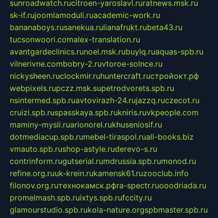
sunroadwatch.ru
citroen-yaroslavl.ru
ratnews.msk.ru
sk-if.ru
joomlamoduli.ru
academic-work.ru
bananaboys.ru
sanekua.ru
lianafrukt.ru
beta43.ru
tucsonwoori.com
alex-translation.ru
avantgardeclinics.ru
noel.msk.ru
buylq.ru
aquas-spb.ru
vilnerivne.com
bobry-2.ru
vtoroe-solnce.ru
nickysheen.ru
clockmir.ru
huntercraft.ru
стройокт.рф
webpixels.ru
pczz.msk.su
petrodvorets.spb.ru
nsintermed.spb.ru
avtovirazh-24.ru
jazzq.ru
czecot.ru
cruizi.spb.ru
spasskaya.spb.ru
kniris.ru
vkpeople.com
maminy-mysli.ru
arionorel.ru
khuseniosif.ru
dotmediacup.spb.ru
mebel-tiraspol.ru
all-books.biz
vmauto.spb.ru
shop-astyle.ru
derevo-s.ru
contrinform.ru
gutserial.ru
mdrussia.spb.ru
monod.ru
refine.org.ru
uk-krein.ru
kamensk61.ru
zooclub.info
filonov.org.ru
технокамск.рф
ra-spectr.ru
ooodriada.ru
promelmash.spb.ru
ixtys.spb.ru
fccity.ru
glamourstudio.spb.ru
kola-nature.org
spbmaster.spb.ru