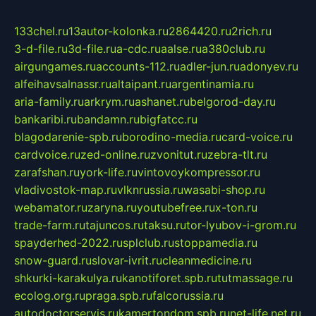
133chel.ru
13autor-kolonka.ru
2864420.ru
2rich.ru
3-d-file.ru
3d-file.ru
a-cdc.ru
aalse.ru
a380club.ru
airgungames.ru
accounts-112.ru
adler-jun.ru
adonyev.ru
alfeihavsalnassr.ru
altaipant.ru
argentinamia.ru
aria-family.ru
arkrym.ru
ashanet.ru
belgorod-day.ru
bankaribi.ru
bandamn.ru
bigfatcc.ru
blagodarenie-spb.ru
borodino-media.ru
card-voice.ru
cardvoice.ru
zed-online.ru
zvonitut.ru
zebra-tlt.ru
zarafshan.ru
york-life.ru
vintovoykompressor.ru
vladivostok-map.ru
vlknrussia.ru
wasabi-shop.ru
webamator.ru
zaryna.ru
youtubefree.ru
x-ton.ru
trade-farm.ru
tajuncos.ru
taksu.ru
tor-lyubov-i-grom.ru
spayderhed-2022.ru
splclub.ru
stoppamedia.ru
snow-guard.ru
slovar-ivrit.ru
cleanmedicine.ru
shkurki-karakulya.ru
kanotiforet.spb.ru
tutmassage.ru
ecolog.org.ru
praga.spb.ru
falcorussia.ru
autodoctorservis.ru
kamertondom.spb.ru
net-life.net.ru