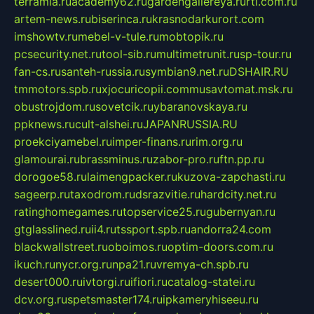
terramia.ru
academy62.ru
gardengallereya.ru
rti.com.ru
artem-news.ru
biserinca.ru
krasnodarkurort.com
imshowtv.ru
mebel-v-tule.ru
mobtopik.ru
pcsecurity.net.ru
tool-sib.ru
multimetrunit.ru
sp-tour.ru
fan-cs.ru
santeh-russia.ru
symbian9.net.ru
DSHAIR.RU
tmmotors.spb.ru
xjocuricopii.com
musavtomat.msk.ru
obustrojdom.ru
sovetcik.ru
ybaranovskaya.ru
ppknews.ru
cult-alshei.ru
JAPANRUSSIA.RU
proekciyamebel.ru
imper-finans.ru
rim.org.ru
glamourai.ru
brassminus.ru
zabor-pro.ru
ftn.pp.ru
dorogoe58.ru
laimengpacker.ru
kuzova-zapchasti.ru
sageerp.ru
taxodrom.ru
dsrazvitie.ru
hardcity.net.ru
ratinghomegames.ru
topservice25.ru
gubernyan.ru
gtglasslined.ru
ii4.ru
tssport.spb.ru
andorra24.com
blackwallstreet.ru
oboimos.ru
optim-doors.com.ru
ikuch.ru
nycr.org.ru
npa21.ru
vremya-ch.spb.ru
desert000.ru
ivtorgi.ru
ifiori.ru
catalog-statei.ru
dcv.org.ru
spetsmaster174.ru
ipkameryhiseeu.ru