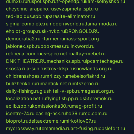
dum26.ru
ruspol.spb.ru
fr-opendp.ru
kam-solnyshko.ru
cheyenne-arapaho.ru
sevzapmetal.spb.ru
ted-lapidus.spb.ru
parasite-eliminator.ru
sigma-complete.ru
modernworld.ru
dama-moda.ru
eholot-group.ru
sk-nvkz.ru
DRONGOLD.RU
democratia2.ru
i-farmer.ru
mass-sport.org
jablonex.spb.ru
bookmess.ru
linkword.ru
refineua.com.ru
cs-spec.net.ru
altay-mebel.ru
DNK-THEATRE.RU
mechaniks.spb.ru
ipcamtechage.ru
skosta.ru
a-sun.ru
stroy-ldsp.ru
snowlands.org.ru
childrensshoes.ru
mrlizzy.ru
mebelsofiakrd.ru
bulizhenko.ru
rumantick.net.ru
mtszerno.ru
daily-fishing.ru
glushiteli-v-spb.ru
megasat.org.ru
localization.net.ru
flyingfish.pp.ru
ds5teremok.ru
aclib.spb.ru
komissionka30.ru
mag-profit.ru
icentre-74.ru
leasing-nsk.ru
hd39.ru
rcd.com.ru
bioprot.ru
deltaextreme.ru
mirkotlov07.ru
mycrossway.ru
temamedia.ru
art-fusing.ru
cbslefort.ru