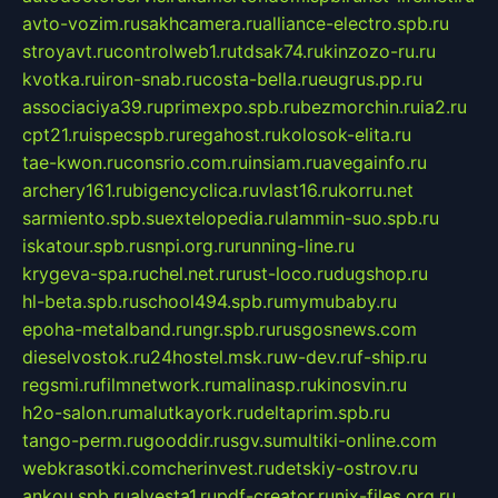
avto-vozim.ru
sakhcamera.ru
alliance-electro.spb.ru
stroyavt.ru
controlweb1.ru
tdsak74.ru
kinzozo-ru.ru
kvotka.ru
iron-snab.ru
costa-bella.ru
eugrus.pp.ru
associaciya39.ru
primexpo.spb.ru
bezmorchin.ru
ia2.ru
cpt21.ru
ispecspb.ru
regahost.ru
kolosok-elita.ru
tae-kwon.ru
consrio.com.ru
insiam.ru
avegainfo.ru
archery161.ru
bigencyclica.ru
vlast16.ru
korru.net
sarmiento.spb.su
extelopedia.ru
lammin-suo.spb.ru
iskatour.spb.ru
snpi.org.ru
running-line.ru
krygeva-spa.ru
chel.net.ru
rust-loco.ru
dugshop.ru
hl-beta.spb.ru
school494.spb.ru
mymubaby.ru
epoha-metalband.ru
ngr.spb.ru
rusgosnews.com
dieselvostok.ru
24hostel.msk.ru
w-dev.ru
f-ship.ru
regsmi.ru
filmnetwork.ru
malinasp.ru
kinosvin.ru
h2o-salon.ru
malutkayork.ru
deltaprim.spb.ru
tango-perm.ru
gooddir.ru
sgv.su
multiki-online.com
webkrasotki.com
cherinvest.ru
detskiy-ostrov.ru
ankou.spb.ru
alvesta1.ru
pdf-creator.ru
nix-files.org.ru