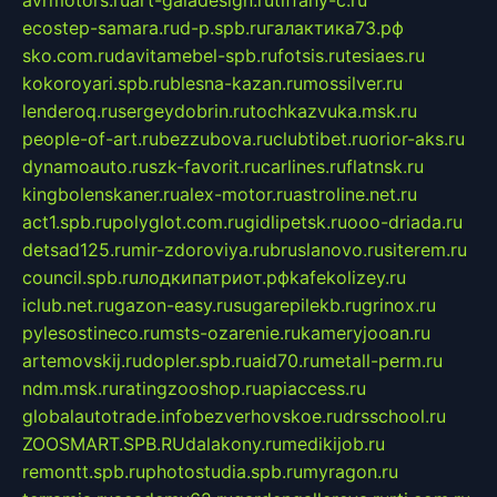
ecostep-samara.ru
d-p.spb.ru
галактика73.рф
sko.com.ru
davitamebel-spb.ru
fotsis.ru
tesiaes.ru
kokoroyari.spb.ru
blesna-kazan.ru
mossilver.ru
lenderoq.ru
sergeydobrin.ru
tochkazvuka.msk.ru
people-of-art.ru
bezzubova.ru
clubtibet.ru
orior-aks.ru
dynamoauto.ru
szk-favorit.ru
carlines.ru
flatnsk.ru
kingbolenskaner.ru
alex-motor.ru
astroline.net.ru
act1.spb.ru
polyglot.com.ru
gidlipetsk.ru
ooo-driada.ru
detsad125.ru
mir-zdoroviya.ru
bruslanovo.ru
siterem.ru
council.spb.ru
лодкипатриот.рф
kafekolizey.ru
iclub.net.ru
gazon-easy.ru
sugarepilekb.ru
grinox.ru
pylesostineco.ru
msts-ozarenie.ru
kameryjooan.ru
artemovskij.ru
dopler.spb.ru
aid70.ru
metall-perm.ru
ndm.msk.ru
ratingzooshop.ru
apiaccess.ru
globalautotrade.info
bezverhovskoe.ru
drsschool.ru
ZOOSMART.SPB.RU
dalakony.ru
medikijob.ru
remontt.spb.ru
photostudia.spb.ru
myragon.ru