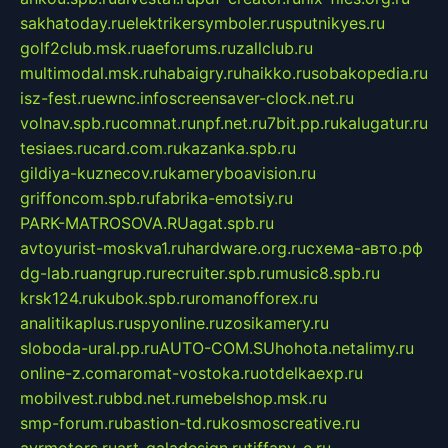
sakhatoday.ru
elektrikersymboler.ru
sputnikyes.ru
golf2club.msk.ru
aeforums.ru
zallclub.ru
multimodal.msk.ru
habaigry.ru
haikko.ru
sobakopedia.ru
isz-fest.ru
ewnc.info
screensaver-clock.net.ru
volnav.spb.ru
comnat.ru
npf.net.ru
7bit.pp.ru
kalugatur.ru
tesiaes.ru
card.com.ru
kazanka.spb.ru
gildiya-kuznecov.ru
kameryboavision.ru
griffoncom.spb.ru
fabrika-emotsiy.ru
PARK-MATROSOVA.RU
agat.spb.ru
avtoyurist-moskva1.ru
hardware.org.ru
схема-авто.рф
dg-lab.ru
angrup.ru
recruiter.spb.ru
music8.spb.ru
krsk124.ru
kubok.spb.ru
romanofforex.ru
analitikaplus.ru
spyonline.ru
zosikamery.ru
sloboda-ural.pp.ru
AUTO-COM.SU
hohota.net
alimy.ru
online-z.com
aromat-vostoka.ru
otdelkaexp.ru
mobilvest.ru
bbd.net.ru
mebelshop.msk.ru
smp-forum.ru
bastion-td.ru
kosmoscreative.ru
avrmotors.ru
art-galadesign.ru
tiffany-c.ru