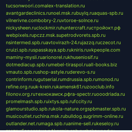
tucsonwoori.com
alex-translation.ru
avantgardeclinics.ru
noel.msk.ru
buylq.ru
aquas-spb.ru
vilnerivne.com
bobry-2.ru
vtoroe-solnce.ru
nickysheen.ru
clockmir.ru
huntercraft.ru
стройокт.рф
webpixels.ru
pczz.msk.su
petrodvorets.spb.ru
nsintermed.spb.ru
avtovirazh-24.ru
jazzq.ru
czecot.ru
cruizi.spb.ru
spasskaya.spb.ru
kniris.ru
vkpeople.com
maminy-mysli.ru
arionorel.ru
khuseniosif.ru
dotmediacup.spb.ru
mebel-tiraspol.ru
all-books.biz
vmauto.spb.ru
shop-astyle.ru
derevo-s.ru
contrinform.ru
gutserial.ru
mdrussia.spb.ru
monod.ru
refine.org.ru
uk-krein.ru
kamensk61.ru
zooclub.info
filonov.org.ru
технокамск.рф
ra-spectr.ru
ooodriada.ru
promelmash.spb.ru
ixtys.spb.ru
fccity.ru
glamourstudio.spb.ru
kola-nature.org
spbmaster.spb.ru
musicoutlet.ru
china.msk.ru
bulldog.su
grimm-online.ru
outlander.net.ru
maga.spb.ru
anime-sell.ru
keseloy.ru
газприборсервис.рф
karmin.spb.ru
shekswood.ru