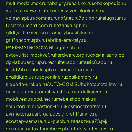
multimodal.msk.ru
habaigry.ru
haikko.ru
sobakopedia.ru
isz-fest.ru
ewnc.info
screensaver-clock.net.ru
volnav.spb.ru
comnat.ru
npf.net.ru
7bit.pp.ru
kalugatur.ru
tesiaes.ru
card.com.ru
kazanka.spb.ru
gildiya-kuznecov.ru
kameryboavision.ru
griffoncom.spb.ru
fabrika-emotsiy.ru
PARK-MATROSOVA.RU
agat.spb.ru
avtoyurist-moskva1.ru
hardware.org.ru
схема-авто.рф
dg-lab.ru
angrup.ru
recruiter.spb.ru
music8.spb.ru
krsk124.ru
kubok.spb.ru
romanofforex.ru
analitikaplus.ru
spyonline.ru
zosikamery.ru
sloboda-ural.pp.ru
AUTO-COM.SU
hohota.net
alimy.ru
online-z.com
aromat-vostoka.ru
otdelkaexp.ru
mobilvest.ru
bbd.net.ru
mebelshop.msk.ru
smp-forum.ru
bastion-td.ru
kosmoscreative.ru
avrmotors.ru
art-galadesign.ru
tiffany-c.ru
ecostep-samara.ru
d-p.spb.ru
галактика73.рф
sko.com.ru
davitamebel-spb.ru
fotsis.ru
tesiaes.ru