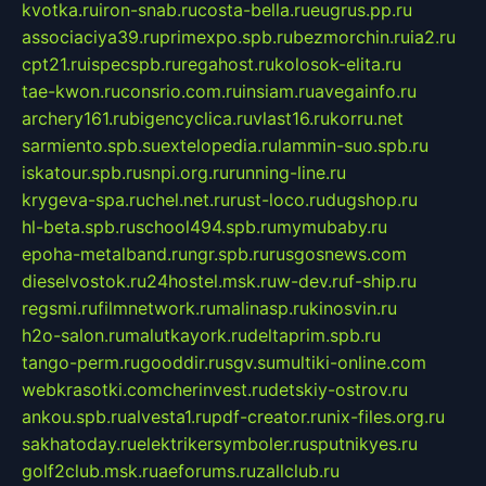
kvotka.ru
iron-snab.ru
costa-bella.ru
eugrus.pp.ru
associaciya39.ru
primexpo.spb.ru
bezmorchin.ru
ia2.ru
cpt21.ru
ispecspb.ru
regahost.ru
kolosok-elita.ru
tae-kwon.ru
consrio.com.ru
insiam.ru
avegainfo.ru
archery161.ru
bigencyclica.ru
vlast16.ru
korru.net
sarmiento.spb.su
extelopedia.ru
lammin-suo.spb.ru
iskatour.spb.ru
snpi.org.ru
running-line.ru
krygeva-spa.ru
chel.net.ru
rust-loco.ru
dugshop.ru
hl-beta.spb.ru
school494.spb.ru
mymubaby.ru
epoha-metalband.ru
ngr.spb.ru
rusgosnews.com
dieselvostok.ru
24hostel.msk.ru
w-dev.ru
f-ship.ru
regsmi.ru
filmnetwork.ru
malinasp.ru
kinosvin.ru
h2o-salon.ru
malutkayork.ru
deltaprim.spb.ru
tango-perm.ru
gooddir.ru
sgv.su
multiki-online.com
webkrasotki.com
cherinvest.ru
detskiy-ostrov.ru
ankou.spb.ru
alvesta1.ru
pdf-creator.ru
nix-files.org.ru
sakhatoday.ru
elektrikersymboler.ru
sputnikyes.ru
golf2club.msk.ru
aeforums.ru
zallclub.ru