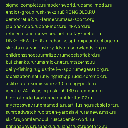
sigma-complete.ru
modernworld.ru
dama-moda.ru
eholot-group.ru
sk-nvkz.ru
DRONGOLD.RU
democratia2.ru
i-farmer.ru
mass-sport.org
jablonex.spb.ru
bookmess.ru
linkword.ru
refineua.com.ru
cs-spec.net.ru
altay-mebel.ru
DNK-THEATRE.RU
mechaniks.spb.ru
ipcamtechage.ru
skosta.ru
a-sun.ru
stroy-ldsp.ru
snowlands.org.ru
childrensshoes.ru
mrlizzy.ru
mebelsofiakrd.ru
bulizhenko.ru
rumantick.net.ru
mtszerno.ru
daily-fishing.ru
glushiteli-v-spb.ru
megasat.org.ru
localization.net.ru
flyingfish.pp.ru
ds5teremok.ru
aclib.spb.ru
komissionka30.ru
mag-profit.ru
icentre-74.ru
leasing-nsk.ru
hd39.ru
rcd.com.ru
bioprot.ru
deltaextreme.ru
mirkotlov07.ru
mycrossway.ru
temamedia.ru
art-fusing.ru
cbslefort.ru
sunroadwatch.ru
citroen-yaroslavl.ru
ratnews.msk.ru
sk-if.ru
joomlamoduli.ru
academic-work.ru
bananaboys.ru
sanekua.ru
lianafrukt.ru
beta43.ru