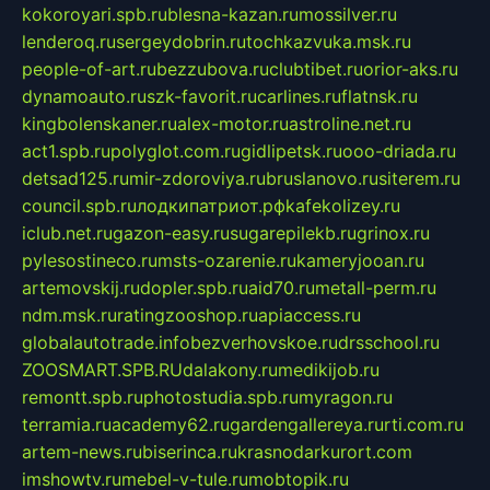
kokoroyari.spb.ru
blesna-kazan.ru
mossilver.ru
lenderoq.ru
sergeydobrin.ru
tochkazvuka.msk.ru
people-of-art.ru
bezzubova.ru
clubtibet.ru
orior-aks.ru
dynamoauto.ru
szk-favorit.ru
carlines.ru
flatnsk.ru
kingbolenskaner.ru
alex-motor.ru
astroline.net.ru
act1.spb.ru
polyglot.com.ru
gidlipetsk.ru
ooo-driada.ru
detsad125.ru
mir-zdoroviya.ru
bruslanovo.ru
siterem.ru
council.spb.ru
лодкипатриот.рф
kafekolizey.ru
iclub.net.ru
gazon-easy.ru
sugarepilekb.ru
grinox.ru
pylesostineco.ru
msts-ozarenie.ru
kameryjooan.ru
artemovskij.ru
dopler.spb.ru
aid70.ru
metall-perm.ru
ndm.msk.ru
ratingzooshop.ru
apiaccess.ru
globalautotrade.info
bezverhovskoe.ru
drsschool.ru
ZOOSMART.SPB.RU
dalakony.ru
medikijob.ru
remontt.spb.ru
photostudia.spb.ru
myragon.ru
terramia.ru
academy62.ru
gardengallereya.ru
rti.com.ru
artem-news.ru
biserinca.ru
krasnodarkurort.com
imshowtv.ru
mebel-v-tule.ru
mobtopik.ru