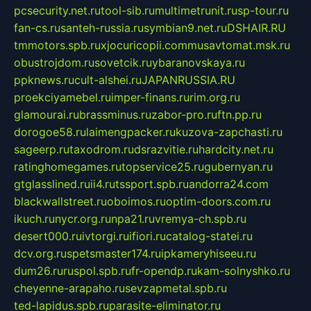
pcsecurity.net.ru
tool-sib.ru
multimetrunit.ru
sp-tour.ru
fan-cs.ru
santeh-russia.ru
symbian9.net.ru
DSHAIR.RU
tmmotors.spb.ru
xjocuricopii.com
musavtomat.msk.ru
obustrojdom.ru
sovetcik.ru
ybaranovskaya.ru
ppknews.ru
cult-alshei.ru
JAPANRUSSIA.RU
proekciyamebel.ru
imper-finans.ru
rim.org.ru
glamourai.ru
brassminus.ru
zabor-pro.ru
ftn.pp.ru
dorogoe58.ru
laimengpacker.ru
kuzova-zapchasti.ru
sageerp.ru
taxodrom.ru
dsrazvitie.ru
hardcity.net.ru
ratinghomegames.ru
topservice25.ru
gubernyan.ru
gtglasslined.ru
ii4.ru
tssport.spb.ru
andorra24.com
blackwallstreet.ru
oboimos.ru
optim-doors.com.ru
ikuch.ru
nycr.org.ru
npa21.ru
vremya-ch.spb.ru
desert000.ru
ivtorgi.ru
ifiori.ru
catalog-statei.ru
dcv.org.ru
spetsmaster174.ru
ipkameryhiseeu.ru
dum26.ru
ruspol.spb.ru
fr-opendp.ru
kam-solnyshko.ru
cheyenne-arapaho.ru
sevzapmetal.spb.ru
ted-lapidus.spb.ru
parasite-eliminator.ru