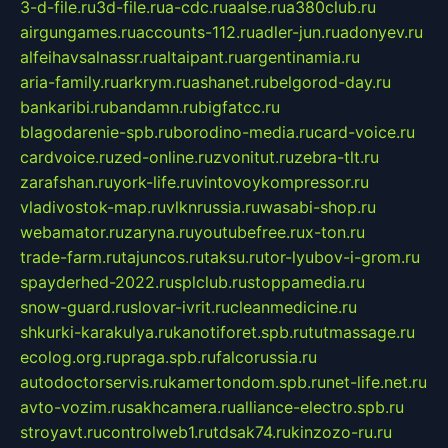
3-d-file.ru
3d-file.ru
a-cdc.ru
aalse.ru
a380club.ru
airgungames.ru
accounts-112.ru
adler-jun.ru
adonyev.ru
alfeihavsalnassr.ru
altaipant.ru
argentinamia.ru
aria-family.ru
arkrym.ru
ashanet.ru
belgorod-day.ru
bankaribi.ru
bandamn.ru
bigfatcc.ru
blagodarenie-spb.ru
borodino-media.ru
card-voice.ru
cardvoice.ru
zed-online.ru
zvonitut.ru
zebra-tlt.ru
zarafshan.ru
york-life.ru
vintovoykompressor.ru
vladivostok-map.ru
vlknrussia.ru
wasabi-shop.ru
webamator.ru
zaryna.ru
youtubefree.ru
x-ton.ru
trade-farm.ru
tajuncos.ru
taksu.ru
tor-lyubov-i-grom.ru
spayderhed-2022.ru
splclub.ru
stoppamedia.ru
snow-guard.ru
slovar-ivrit.ru
cleanmedicine.ru
shkurki-karakulya.ru
kanotiforet.spb.ru
tutmassage.ru
ecolog.org.ru
praga.spb.ru
falcorussia.ru
autodoctorservis.ru
kamertondom.spb.ru
net-life.net.ru
avto-vozim.ru
sakhcamera.ru
alliance-electro.spb.ru
stroyavt.ru
controlweb1.ru
tdsak74.ru
kinzozo-ru.ru