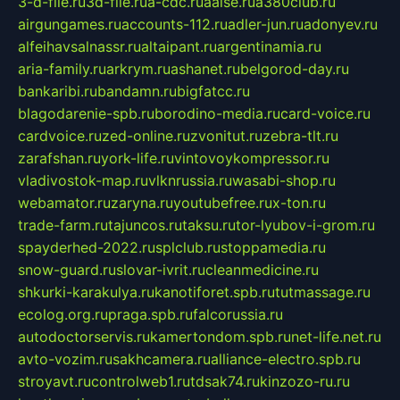
3-d-file.ru
3d-file.ru
a-cdc.ru
aalse.ru
a380club.ru
airgungames.ru
accounts-112.ru
adler-jun.ru
adonyev.ru
alfeihavsalnassr.ru
altaipant.ru
argentinamia.ru
aria-family.ru
arkrym.ru
ashanet.ru
belgorod-day.ru
bankaribi.ru
bandamn.ru
bigfatcc.ru
blagodarenie-spb.ru
borodino-media.ru
card-voice.ru
cardvoice.ru
zed-online.ru
zvonitut.ru
zebra-tlt.ru
zarafshan.ru
york-life.ru
vintovoykompressor.ru
vladivostok-map.ru
vlknrussia.ru
wasabi-shop.ru
webamator.ru
zaryna.ru
youtubefree.ru
x-ton.ru
trade-farm.ru
tajuncos.ru
taksu.ru
tor-lyubov-i-grom.ru
spayderhed-2022.ru
splclub.ru
stoppamedia.ru
snow-guard.ru
slovar-ivrit.ru
cleanmedicine.ru
shkurki-karakulya.ru
kanotiforet.spb.ru
tutmassage.ru
ecolog.org.ru
praga.spb.ru
falcorussia.ru
autodoctorservis.ru
kamertondom.spb.ru
net-life.net.ru
avto-vozim.ru
sakhcamera.ru
alliance-electro.spb.ru
stroyavt.ru
controlweb1.ru
tdsak74.ru
kinzozo-ru.ru