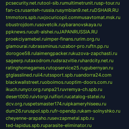
pcsecurity.net.ru
tool-sib.ru
multimetrunit.ru
sp-tour.ru
fan-cs.ru
santeh-russia.ru
symbian9.net.ru
DSHAIR.RU
tmmotors.spb.ru
xjocuricopii.com
musavtomat.msk.ru
obustrojdom.ru
sovetcik.ru
ybaranovskaya.ru
ppknews.ru
cult-alshei.ru
JAPANRUSSIA.RU
proekciyamebel.ru
imper-finans.ru
rim.org.ru
glamourai.ru
brassminus.ru
zabor-pro.ru
ftn.pp.ru
dorogoe58.ru
laimengpacker.ru
kuzova-zapchasti.ru
sageerp.ru
taxodrom.ru
dsrazvitie.ru
hardcity.net.ru
ratinghomegames.ru
topservice25.ru
gubernyan.ru
gtglasslined.ru
ii4.ru
tssport.spb.ru
andorra24.com
blackwallstreet.ru
oboimos.ru
optim-doors.com.ru
ikuch.ru
nycr.org.ru
npa21.ru
vremya-ch.spb.ru
desert000.ru
ivtorgi.ru
ifiori.ru
catalog-statei.ru
dcv.org.ru
spetsmaster174.ru
ipkameryhiseeu.ru
dum26.ru
ruspol.spb.ru
fr-opendp.ru
kam-solnyshko.ru
cheyenne-arapaho.ru
sevzapmetal.spb.ru
ted-lapidus.spb.ru
parasite-eliminator.ru