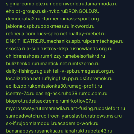
sigma-complete.ru
modernworld.ru
dama-moda.ru
eholot-group.ru
sk-nvkz.ru
DRONGOLD.RU
democratia2.ru
i-farmer.ru
mass-sport.org
jablonex.spb.ru
bookmess.ru
linkword.ru
refineua.com.ru
cs-spec.net.ru
altay-mebel.ru
DNK-THEATRE.RU
mechaniks.spb.ru
ipcamtechage.ru
skosta.ru
a-sun.ru
stroy-ldsp.ru
snowlands.org.ru
childrensshoes.ru
mrlizzy.ru
mebelsofiakrd.ru
bulizhenko.ru
rumantick.net.ru
mtszerno.ru
daily-fishing.ru
glushiteli-v-spb.ru
megasat.org.ru
localization.net.ru
flyingfish.pp.ru
ds5teremok.ru
aclib.spb.ru
komissionka30.ru
mag-profit.ru
icentre-74.ru
leasing-nsk.ru
hd39.ru
rcd.com.ru
bioprot.ru
deltaextreme.ru
mirkotlov07.ru
mycrossway.ru
temamedia.ru
art-fusing.ru
cbslefort.ru
sunroadwatch.ru
citroen-yaroslavl.ru
ratnews.msk.ru
sk-if.ru
joomlamoduli.ru
academic-work.ru
bananaboys.ru
sanekua.ru
lianafrukt.ru
beta43.ru