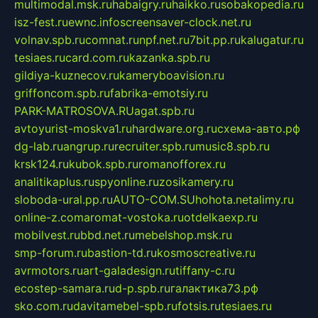
multimodal.msk.ru
habaigry.ru
haikko.ru
sobakopedia.ru
isz-fest.ru
ewnc.info
screensaver-clock.net.ru
volnav.spb.ru
comnat.ru
npf.net.ru
7bit.pp.ru
kalugatur.ru
tesiaes.ru
card.com.ru
kazanka.spb.ru
gildiya-kuznecov.ru
kameryboavision.ru
griffoncom.spb.ru
fabrika-emotsiy.ru
PARK-MATROSOVA.RU
agat.spb.ru
avtoyurist-moskva1.ru
hardware.org.ru
схема-авто.рф
dg-lab.ru
angrup.ru
recruiter.spb.ru
music8.spb.ru
krsk124.ru
kubok.spb.ru
romanofforex.ru
analitikaplus.ru
spyonline.ru
zosikamery.ru
sloboda-ural.pp.ru
AUTO-COM.SU
hohota.net
alimy.ru
online-z.com
aromat-vostoka.ru
otdelkaexp.ru
mobilvest.ru
bbd.net.ru
mebelshop.msk.ru
smp-forum.ru
bastion-td.ru
kosmoscreative.ru
avrmotors.ru
art-galadesign.ru
tiffany-c.ru
ecostep-samara.ru
d-p.spb.ru
галактика73.рф
sko.com.ru
davitamebel-spb.ru
fotsis.ru
tesiaes.ru