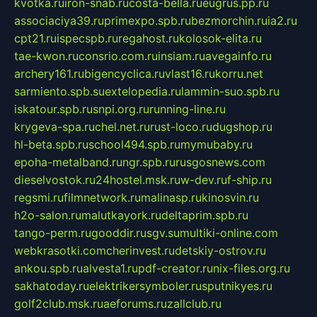
kvotka.ru
iron-snab.ru
costa-bella.ru
eugrus.pp.ru
associaciya39.ru
primexpo.spb.ru
bezmorchin.ru
ia2.ru
cpt21.ru
ispecspb.ru
regahost.ru
kolosok-elita.ru
tae-kwon.ru
consrio.com.ru
insiam.ru
avegainfo.ru
archery161.ru
bigencyclica.ru
vlast16.ru
korru.net
sarmiento.spb.su
extelopedia.ru
lammin-suo.spb.ru
iskatour.spb.ru
snpi.org.ru
running-line.ru
krygeva-spa.ru
chel.net.ru
rust-loco.ru
dugshop.ru
hl-beta.spb.ru
school494.spb.ru
mymubaby.ru
epoha-metalband.ru
ngr.spb.ru
rusgosnews.com
dieselvostok.ru
24hostel.msk.ru
w-dev.ru
f-ship.ru
regsmi.ru
filmnetwork.ru
malinasp.ru
kinosvin.ru
h2o-salon.ru
malutkayork.ru
deltaprim.spb.ru
tango-perm.ru
gooddir.ru
sgv.su
multiki-online.com
webkrasotki.com
cherinvest.ru
detskiy-ostrov.ru
ankou.spb.ru
alvesta1.ru
pdf-creator.ru
nix-files.org.ru
sakhatoday.ru
elektrikersymboler.ru
sputnikyes.ru
golf2club.msk.ru
aeforums.ru
zallclub.ru