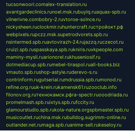
tucsonwoori.com
alex-translation.ru
avantgardeclinics.ru
noel.msk.ru
buylq.ru
aquas-spb.ru
vilnerivne.com
bobry-2.ru
vtoroe-solnce.ru
nickysheen.ru
clockmir.ru
huntercraft.ru
стройокт.рф
webpixels.ru
pczz.msk.su
petrodvorets.spb.ru
nsintermed.spb.ru
avtovirazh-24.ru
jazzq.ru
czecot.ru
cruizi.spb.ru
spasskaya.spb.ru
kniris.ru
vkpeople.com
maminy-mysli.ru
arionorel.ru
khuseniosif.ru
dotmediacup.spb.ru
mebel-tiraspol.ru
all-books.biz
vmauto.spb.ru
shop-astyle.ru
derevo-s.ru
contrinform.ru
gutserial.ru
mdrussia.spb.ru
monod.ru
refine.org.ru
uk-krein.ru
kamensk61.ru
zooclub.info
filonov.org.ru
технокамск.рф
ra-spectr.ru
ooodriada.ru
promelmash.spb.ru
ixtys.spb.ru
fccity.ru
glamourstudio.spb.ru
kola-nature.org
spbmaster.spb.ru
musicoutlet.ru
china.msk.ru
bulldog.su
grimm-online.ru
outlander.net.ru
maga.spb.ru
anime-sell.ru
keseloy.ru
газприборсервис.рф
karmin.spb.ru
shekswood.ru