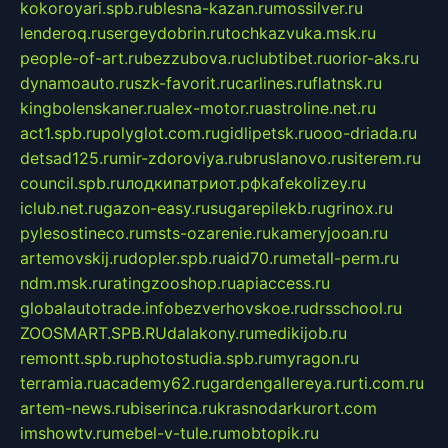
kokoroyari.spb.ru
blesna-kazan.ru
mossilver.ru
lenderoq.ru
sergeydobrin.ru
tochkazvuka.msk.ru
people-of-art.ru
bezzubova.ru
clubtibet.ru
orior-aks.ru
dynamoauto.ru
szk-favorit.ru
carlines.ru
flatnsk.ru
kingbolenskaner.ru
alex-motor.ru
astroline.net.ru
act1.spb.ru
polyglot.com.ru
gidlipetsk.ru
ooo-driada.ru
detsad125.ru
mir-zdoroviya.ru
bruslanovo.ru
siterem.ru
council.spb.ru
лодкипатриот.рф
kafekolizey.ru
iclub.net.ru
gazon-easy.ru
sugarepilekb.ru
grinox.ru
pylesostineco.ru
msts-ozarenie.ru
kameryjooan.ru
artemovskij.ru
dopler.spb.ru
aid70.ru
metall-perm.ru
ndm.msk.ru
ratingzooshop.ru
apiaccess.ru
globalautotrade.info
bezverhovskoe.ru
drsschool.ru
ZOOSMART.SPB.RU
dalakony.ru
medikijob.ru
remontt.spb.ru
photostudia.spb.ru
myragon.ru
terramia.ru
academy62.ru
gardengallereya.ru
rti.com.ru
artem-news.ru
biserinca.ru
krasnodarkurort.com
imshowtv.ru
mebel-v-tule.ru
mobtopik.ru