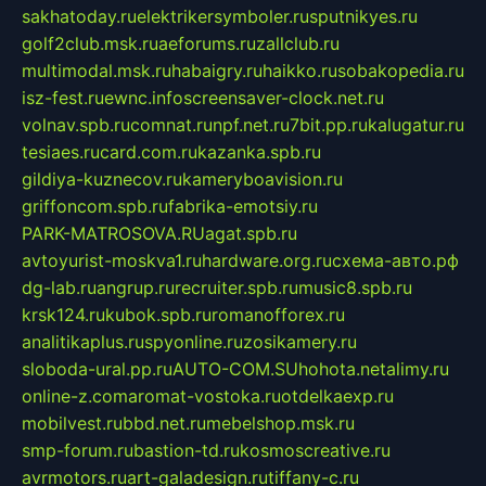
sakhatoday.ru
elektrikersymboler.ru
sputnikyes.ru
golf2club.msk.ru
aeforums.ru
zallclub.ru
multimodal.msk.ru
habaigry.ru
haikko.ru
sobakopedia.ru
isz-fest.ru
ewnc.info
screensaver-clock.net.ru
volnav.spb.ru
comnat.ru
npf.net.ru
7bit.pp.ru
kalugatur.ru
tesiaes.ru
card.com.ru
kazanka.spb.ru
gildiya-kuznecov.ru
kameryboavision.ru
griffoncom.spb.ru
fabrika-emotsiy.ru
PARK-MATROSOVA.RU
agat.spb.ru
avtoyurist-moskva1.ru
hardware.org.ru
схема-авто.рф
dg-lab.ru
angrup.ru
recruiter.spb.ru
music8.spb.ru
krsk124.ru
kubok.spb.ru
romanofforex.ru
analitikaplus.ru
spyonline.ru
zosikamery.ru
sloboda-ural.pp.ru
AUTO-COM.SU
hohota.net
alimy.ru
online-z.com
aromat-vostoka.ru
otdelkaexp.ru
mobilvest.ru
bbd.net.ru
mebelshop.msk.ru
smp-forum.ru
bastion-td.ru
kosmoscreative.ru
avrmotors.ru
art-galadesign.ru
tiffany-c.ru