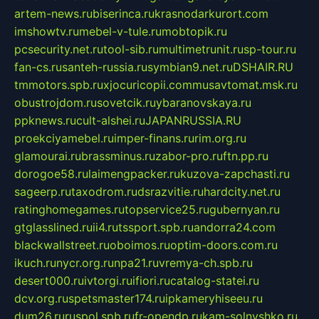
artem-news.ru
biserinca.ru
krasnodarkurort.com
imshowtv.ru
mebel-v-tule.ru
mobtopik.ru
pcsecurity.net.ru
tool-sib.ru
multimetrunit.ru
sp-tour.ru
fan-cs.ru
santeh-russia.ru
symbian9.net.ru
DSHAIR.RU
tmmotors.spb.ru
xjocuricopii.com
musavtomat.msk.ru
obustrojdom.ru
sovetcik.ru
ybaranovskaya.ru
ppknews.ru
cult-alshei.ru
JAPANRUSSIA.RU
proekciyamebel.ru
imper-finans.ru
rim.org.ru
glamourai.ru
brassminus.ru
zabor-pro.ru
ftn.pp.ru
dorogoe58.ru
laimengpacker.ru
kuzova-zapchasti.ru
sageerp.ru
taxodrom.ru
dsrazvitie.ru
hardcity.net.ru
ratinghomegames.ru
topservice25.ru
gubernyan.ru
gtglasslined.ru
ii4.ru
tssport.spb.ru
andorra24.com
blackwallstreet.ru
oboimos.ru
optim-doors.com.ru
ikuch.ru
nycr.org.ru
npa21.ru
vremya-ch.spb.ru
desert000.ru
ivtorgi.ru
ifiori.ru
catalog-statei.ru
dcv.org.ru
spetsmaster174.ru
ipkameryhiseeu.ru
dum26.ru
ruspol.spb.ru
fr-opendp.ru
kam-solnyshko.ru