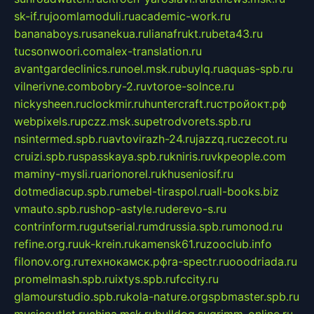
sk-if.ru
joomlamoduli.ru
academic-work.ru
bananaboys.ru
sanekua.ru
lianafrukt.ru
beta43.ru
tucsonwoori.com
alex-translation.ru
avantgardeclinics.ru
noel.msk.ru
buylq.ru
aquas-spb.ru
vilnerivne.com
bobry-2.ru
vtoroe-solnce.ru
nickysheen.ru
clockmir.ru
huntercraft.ru
стройокт.рф
webpixels.ru
pczz.msk.su
petrodvorets.spb.ru
nsintermed.spb.ru
avtovirazh-24.ru
jazzq.ru
czecot.ru
cruizi.spb.ru
spasskaya.spb.ru
kniris.ru
vkpeople.com
maminy-mysli.ru
arionorel.ru
khuseniosif.ru
dotmediacup.spb.ru
mebel-tiraspol.ru
all-books.biz
vmauto.spb.ru
shop-astyle.ru
derevo-s.ru
contrinform.ru
gutserial.ru
mdrussia.spb.ru
monod.ru
refine.org.ru
uk-krein.ru
kamensk61.ru
zooclub.info
filonov.org.ru
технокамск.рф
ra-spectr.ru
ooodriada.ru
promelmash.spb.ru
ixtys.spb.ru
fccity.ru
glamourstudio.spb.ru
kola-nature.org
spbmaster.spb.ru
musicoutlet.ru
china.msk.ru
bulldog.su
grimm-online.ru