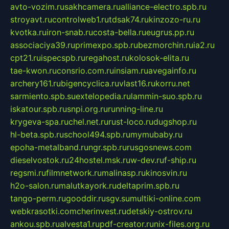
avto-vozim.ru
sakhcamera.ru
alliance-electro.spb.ru
stroyavt.ru
controlweb1.ru
tdsak74.ru
kinzozo-ru.ru
kvotka.ru
iron-snab.ru
costa-bella.ru
eugrus.pp.ru
associaciya39.ru
primexpo.spb.ru
bezmorchin.ru
ia2.ru
cpt21.ru
ispecspb.ru
regahost.ru
kolosok-elita.ru
tae-kwon.ru
consrio.com.ru
insiam.ru
avegainfo.ru
archery161.ru
bigencyclica.ru
vlast16.ru
korru.net
sarmiento.spb.su
extelopedia.ru
lammin-suo.spb.ru
iskatour.spb.ru
snpi.org.ru
running-line.ru
krygeva-spa.ru
chel.net.ru
rust-loco.ru
dugshop.ru
hl-beta.spb.ru
school494.spb.ru
mymubaby.ru
epoha-metalband.ru
ngr.spb.ru
rusgosnews.com
dieselvostok.ru
24hostel.msk.ru
w-dev.ru
f-ship.ru
regsmi.ru
filmnetwork.ru
malinasp.ru
kinosvin.ru
h2o-salon.ru
malutkayork.ru
deltaprim.spb.ru
tango-perm.ru
gooddir.ru
sgv.su
multiki-online.com
webkrasotki.com
cherinvest.ru
detskiy-ostrov.ru
ankou.spb.ru
alvesta1.ru
pdf-creator.ru
nix-files.org.ru