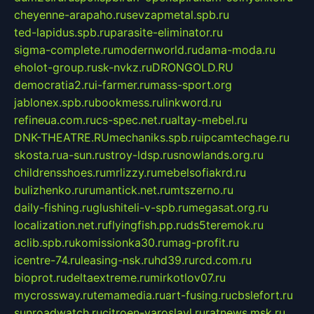
cheyenne-arapaho.ru
sevzapmetal.spb.ru
ted-lapidus.spb.ru
parasite-eliminator.ru
sigma-complete.ru
modernworld.ru
dama-moda.ru
eholot-group.ru
sk-nvkz.ru
DRONGOLD.RU
democratia2.ru
i-farmer.ru
mass-sport.org
jablonex.spb.ru
bookmess.ru
linkword.ru
refineua.com.ru
cs-spec.net.ru
altay-mebel.ru
DNK-THEATRE.RU
mechaniks.spb.ru
ipcamtechage.ru
skosta.ru
a-sun.ru
stroy-ldsp.ru
snowlands.org.ru
childrensshoes.ru
mrlizzy.ru
mebelsofiakrd.ru
bulizhenko.ru
rumantick.net.ru
mtszerno.ru
daily-fishing.ru
glushiteli-v-spb.ru
megasat.org.ru
localization.net.ru
flyingfish.pp.ru
ds5teremok.ru
aclib.spb.ru
komissionka30.ru
mag-profit.ru
icentre-74.ru
leasing-nsk.ru
hd39.ru
rcd.com.ru
bioprot.ru
deltaextreme.ru
mirkotlov07.ru
mycrossway.ru
temamedia.ru
art-fusing.ru
cbslefort.ru
sunroadwatch.ru
citroen-yaroslavl.ru
ratnews.msk.ru