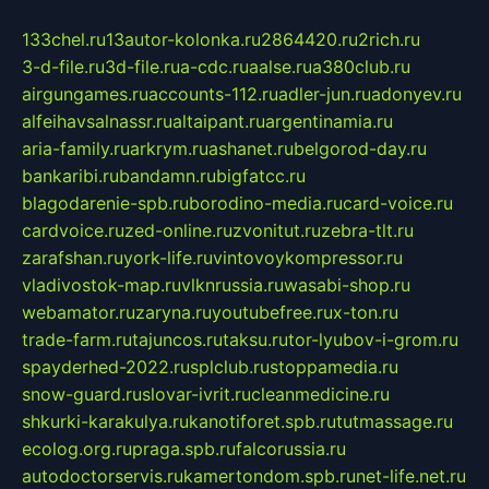
133chel.ru
13autor-kolonka.ru
2864420.ru
2rich.ru
3-d-file.ru
3d-file.ru
a-cdc.ru
aalse.ru
a380club.ru
airgungames.ru
accounts-112.ru
adler-jun.ru
adonyev.ru
alfeihavsalnassr.ru
altaipant.ru
argentinamia.ru
aria-family.ru
arkrym.ru
ashanet.ru
belgorod-day.ru
bankaribi.ru
bandamn.ru
bigfatcc.ru
blagodarenie-spb.ru
borodino-media.ru
card-voice.ru
cardvoice.ru
zed-online.ru
zvonitut.ru
zebra-tlt.ru
zarafshan.ru
york-life.ru
vintovoykompressor.ru
vladivostok-map.ru
vlknrussia.ru
wasabi-shop.ru
webamator.ru
zaryna.ru
youtubefree.ru
x-ton.ru
trade-farm.ru
tajuncos.ru
taksu.ru
tor-lyubov-i-grom.ru
spayderhed-2022.ru
splclub.ru
stoppamedia.ru
snow-guard.ru
slovar-ivrit.ru
cleanmedicine.ru
shkurki-karakulya.ru
kanotiforet.spb.ru
tutmassage.ru
ecolog.org.ru
praga.spb.ru
falcorussia.ru
autodoctorservis.ru
kamertondom.spb.ru
net-life.net.ru