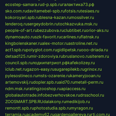
ecostep-samara.ru
d-p.spb.ru
галактика73.рф
sko.com.ru
davitamebel-spb.ru
fotsis.ru
tesiaes.ru
kokoroyari.spb.ru
blesna-kazan.ru
mossilver.ru
lenderoq.ru
sergeydobrin.ru
tochkazvuka.msk.ru
people-of-art.ru
bezzubova.ru
clubtibet.ru
orior-aks.ru
dynamoauto.ru
szk-favorit.ru
carlines.ru
flatnsk.ru
kingbolenskaner.ru
alex-motor.ru
astroline.net.ru
act1.spb.ru
polyglot.com.ru
gidlipetsk.ru
ooo-driada.ru
detsad125.ru
mir-zdoroviya.ru
bruslanovo.ru
siterem.ru
council.spb.ru
лодкипатриот.рф
kafekolizey.ru
iclub.net.ru
gazon-easy.ru
sugarepilekb.ru
grinox.ru
pylesostineco.ru
msts-ozarenie.ru
kameryjooan.ru
artemovskij.ru
dopler.spb.ru
aid70.ru
metall-perm.ru
ndm.msk.ru
ratingzooshop.ru
apiaccess.ru
globalautotrade.info
bezverhovskoe.ru
drsschool.ru
ZOOSMART.SPB.RU
dalakony.ru
medikijob.ru
remontt.spb.ru
photostudia.spb.ru
myragon.ru
terramia.ru
academy62.ru
gardengallereya.ru
rti.com.ru