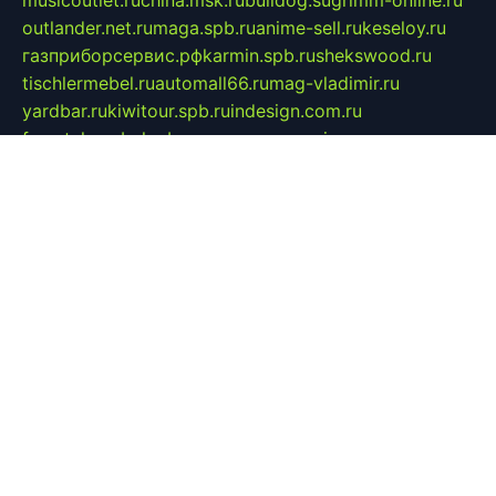
outlander.net.ru
maga.spb.ru
anime-sell.ru
keseloy.ru
газприборсервис.рф
karmin.spb.ru
shekswood.ru
tischlermebel.ru
automall66.ru
mag-vladimir.ru
yardbar.ru
kiwitour.spb.ru
indesign.com.ru
freestylemebel.ru
bany-samara.ru
rsei.ru
naidisvoyput.ru
mgsn-invest.ru
ipkamerasannce.ru
alicante-house.ru
ibelka74.ru
cozyhouse.info
vlkargalev-studio.ru
700mb.ru
figura-ufa.ru
alina-live.ru
belarusiannews.ru
womenknow.ru
dos-vniimk.ru
sega.net.ru
dv.net.ru
phenomenonsofhistory.com
telesputnik.net.ru
wall.pp.ru
pylesosroidmi.ru
gtc-clan.ru
cligs.ru
bibikazap.ru
popova.org.ru
netwhistler.spb.ru
bellvil.ru
bonzon.ru
iss-vladik.ru
defiparis.net.ru
las-gryzas.ru
amku.ru
electednews.spb.ru
feather.org.ru
spar72.ru
tankiigri.ru
dominus.com.ru
ibtree.ru
sanykool.pp.ru
unixlib.org.ru
menatep.spb.ru
gartenterrassen.ru
printeka.ru