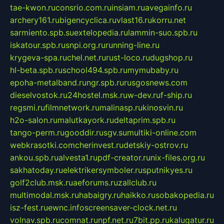
tae-kwon.ru
consrio.com.ru
insiam.ru
avegainfo.ru
archery161.ru
bigencyclica.ru
vlast16.ru
korru.net
sarmiento.spb.su
extelopedia.ru
lammin-suo.spb.ru
iskatour.spb.ru
snpi.org.ru
running-line.ru
krygeva-spa.ru
chel.net.ru
rust-loco.ru
dugshop.ru
hl-beta.spb.ru
school494.spb.ru
mymubaby.ru
epoha-metalband.ru
ngr.spb.ru
rusgosnews.com
dieselvostok.ru
24hostel.msk.ru
w-dev.ru
f-ship.ru
regsmi.ru
filmnetwork.ru
malinasp.ru
kinosvin.ru
h2o-salon.ru
malutkayork.ru
deltaprim.spb.ru
tango-perm.ru
gooddir.ru
sgv.su
multiki-online.com
webkrasotki.com
cherinvest.ru
detskiy-ostrov.ru
ankou.spb.ru
alvesta1.ru
pdf-creator.ru
nix-files.org.ru
sakhatoday.ru
elektrikersymboler.ru
sputnikyes.ru
golf2club.msk.ru
aeforums.ru
zallclub.ru
multimodal.msk.ru
habaigry.ru
haikko.ru
sobakopedia.ru
isz-fest.ru
ewnc.info
screensaver-clock.net.ru
volnav.spb.ru
comnat.ru
npf.net.ru
7bit.pp.ru
kalugatur.ru