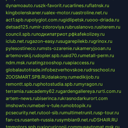
dynamoauto.ru
szk-favorit.ru
carlines.ru
flatnsk.ru
kingbolenskaner.ru
alex-motor.ru
astroline.net.ru
act1.spb.ru
polyglot.com.ru
gidlipetsk.ru
ooo-driada.ru
detsad125.ru
mir-zdoroviya.ru
bruslanovo.ru
siterem.ru
council.spb.ru
лодкипатриот.рф
kafekolizey.ru
iclub.net.ru
gazon-easy.ru
sugarepilekb.ru
grinox.ru
pylesostineco.ru
msts-ozarenie.ru
kameryjooan.ru
artemovskij.ru
dopler.spb.ru
aid70.ru
metall-perm.ru
ndm.msk.ru
ratingzooshop.ru
apiaccess.ru
globalautotrade.info
bezverhovskoe.ru
drsschool.ru
ZOOSMART.SPB.RU
dalakony.ru
medikijob.ru
remontt.spb.ru
photostudia.spb.ru
myragon.ru
terramia.ru
academy62.ru
gardengallereya.ru
rti.com.ru
artem-news.ru
biserinca.ru
krasnodarkurort.com
imshowtv.ru
mebel-v-tule.ru
mobtopik.ru
pcsecurity.net.ru
tool-sib.ru
multimetrunit.ru
sp-tour.ru
fan-cs.ru
santeh-russia.ru
symbian9.net.ru
DSHAIR.RU
tmmotors.spb.ru
xjocuricopii.com
musavtomat.msk.ru