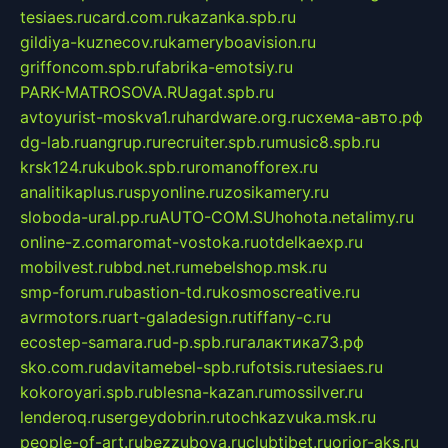
tesiaes.ru
card.com.ru
kazanka.spb.ru
gildiya-kuznecov.ru
kameryboavision.ru
griffoncom.spb.ru
fabrika-emotsiy.ru
PARK-MATROSOVA.RU
agat.spb.ru
avtoyurist-moskva1.ru
hardware.org.ru
схема-авто.рф
dg-lab.ru
angrup.ru
recruiter.spb.ru
music8.spb.ru
krsk124.ru
kubok.spb.ru
romanofforex.ru
analitikaplus.ru
spyonline.ru
zosikamery.ru
sloboda-ural.pp.ru
AUTO-COM.SU
hohota.net
alimy.ru
online-z.com
aromat-vostoka.ru
otdelkaexp.ru
mobilvest.ru
bbd.net.ru
mebelshop.msk.ru
smp-forum.ru
bastion-td.ru
kosmoscreative.ru
avrmotors.ru
art-galadesign.ru
tiffany-c.ru
ecostep-samara.ru
d-p.spb.ru
галактика73.рф
sko.com.ru
davitamebel-spb.ru
fotsis.ru
tesiaes.ru
kokoroyari.spb.ru
blesna-kazan.ru
mossilver.ru
lenderoq.ru
sergeydobrin.ru
tochkazvuka.msk.ru
people-of-art.ru
bezzubova.ru
clubtibet.ru
orior-aks.ru