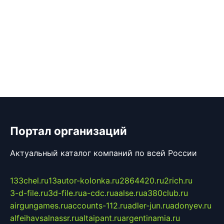
Портал организаций
Актуальный каталог компаний по всей России
133chel.ru
13autor-kolonka.ru
2864420.ru
2rich.ru
3-d-file.ru
3d-file.ru
a-cdc.ru
aalse.ru
a380club.ru
airgungames.ru
accounts-112.ru
adler-jun.ru
adonyev.ru
alfeihavsalnassr.ru
altaipant.ru
argentinamia.ru