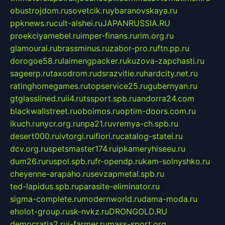
obustrojdom.ru
sovetcik.ru
ybaranovskaya.ru
ppknews.ru
cult-alshei.ru
JAPANRUSSIA.RU
proekciyamebel.ru
imper-finans.ru
rim.org.ru
glamourai.ru
brassminus.ru
zabor-pro.ru
ftn.pp.ru
dorogoe58.ru
laimengpacker.ru
kuzova-zapchasti.ru
sageerp.ru
taxodrom.ru
dsrazvitie.ru
hardcity.net.ru
ratinghomegames.ru
topservice25.ru
gubernyan.ru
gtglasslined.ru
ii4.ru
tssport.spb.ru
andorra24.com
blackwallstreet.ru
oboimos.ru
optim-doors.com.ru
ikuch.ru
nycr.org.ru
npa21.ru
vremya-ch.spb.ru
desert000.ru
ivtorgi.ru
ifiori.ru
catalog-statei.ru
dcv.org.ru
spetsmaster174.ru
ipkameryhiseeu.ru
dum26.ru
ruspol.spb.ru
fr-opendp.ru
kam-solnyshko.ru
cheyenne-arapaho.ru
sevzapmetal.spb.ru
ted-lapidus.spb.ru
parasite-eliminator.ru
sigma-complete.ru
modernworld.ru
dama-moda.ru
eholot-group.ru
sk-nvkz.ru
DRONGOLD.RU
democratia2.ru
i-farmer.ru
mass-sport.org