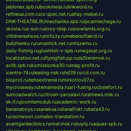
jablonex.spb.ru
bookmess.ru
linkword.ru
refineua.com.ru
cs-spec.net.ru
altay-mebel.ru
DNK-THEATRE.RU
mechaniks.spb.ru
ipcamtechage.ru
skosta.ru
a-sun.ru
stroy-ldsp.ru
snowlands.org.ru
childrensshoes.ru
mrlizzy.ru
mebelsofiakrd.ru
bulizhenko.ru
rumantick.net.ru
mtszerno.ru
daily-fishing.ru
glushiteli-v-spb.ru
megasat.org.ru
localization.net.ru
flyingfish.pp.ru
ds5teremok.ru
aclib.spb.ru
komissionka30.ru
mag-profit.ru
icentre-74.ru
leasing-nsk.ru
hd39.ru
rcd.com.ru
bioprot.ru
deltaextreme.ru
mirkotlov07.ru
mycrossway.ru
temamedia.ru
art-fusing.ru
cbslefort.ru
sunroadwatch.ru
citroen-yaroslavl.ru
ratnews.msk.ru
sk-if.ru
joomlamoduli.ru
academic-work.ru
bananaboys.ru
sanekua.ru
lianafrukt.ru
beta43.ru
tucsonwoori.com
alex-translation.ru
avantgardeclinics.ru
noel.msk.ru
buylq.ru
aquas-spb.ru
vilnerivne.com
bobry-2.ru
vtoroe-solnce.ru