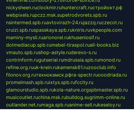
nickysheen.ru
clockmir.ru
huntercraft.ru
стройокт.рф
webpixels.ru
pczz.msk.su
petrodvorets.spb.ru
nsintermed.spb.ru
avtovirazh-24.ru
jazzq.ru
czecot.ru
cruizi.spb.ru
spasskaya.spb.ru
kniris.ru
vkpeople.com
maminy-mysli.ru
arionorel.ru
khuseniosif.ru
dotmediacup.spb.ru
mebel-tiraspol.ru
all-books.biz
vmauto.spb.ru
shop-astyle.ru
derevo-s.ru
contrinform.ru
gutserial.ru
mdrussia.spb.ru
monod.ru
refine.org.ru
uk-krein.ru
kamensk61.ru
zooclub.info
filonov.org.ru
технокамск.рф
ra-spectr.ru
ooodriada.ru
promelmash.spb.ru
ixtys.spb.ru
fccity.ru
glamourstudio.spb.ru
kola-nature.org
spbmaster.spb.ru
musicoutlet.ru
china.msk.ru
bulldog.su
grimm-online.ru
outlander.net.ru
maga.spb.ru
anime-sell.ru
keseloy.ru
газприборсервис.рф
karmin.spb.ru
shekswood.ru
tischlermebel.ru
automall66.ru
mag-vladimir.ru
yardbar.ru
kiwitour.spb.ru
indesign.com.ru