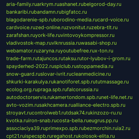
aria-family.ru
arkrym.ru
ashanet.ru
belgorod-day.ru
bankaribi.ru
bandamn.ru
bigfatcc.ru
blagodarenie-spb.ru
borodino-media.ru
card-voice.ru
cardvoice.ru
zed-online.ru
zvonitut.ru
zebra-tlt.ru
zarafshan.ru
york-life.ru
vintovoykompressor.ru
vladivostok-map.ru
vlknrussia.ru
wasabi-shop.ru
webamator.ru
zaryna.ru
youtubefree.ru
x-ton.ru
trade-farm.ru
tajuncos.ru
taksu.ru
tor-lyubov-i-grom.ru
spayderhed-2022.ru
splclub.ru
stoppamedia.ru
snow-guard.ru
slovar-ivrit.ru
cleanmedicine.ru
shkurki-karakulya.ru
kanotiforet.spb.ru
tutmassage.ru
ecolog.org.ru
praga.spb.ru
falcorussia.ru
autodoctorservis.ru
kamertondom.spb.ru
net-life.net.ru
avto-vozim.ru
sakhcamera.ru
alliance-electro.spb.ru
stroyavt.ru
controlweb1.ru
tdsak74.ru
kinzozo-ru.ru
kvotka.ru
iron-snab.ru
costa-bella.ru
eugrus.pp.ru
associaciya39.ru
primexpo.spb.ru
bezmorchin.ru
ia2.ru
cpt21.ru
ispecspb.ru
regahost.ru
kolosok-elita.ru