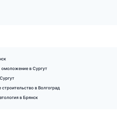
нск
 и омоложение в Сургут
 Сургут
е строительство в Волгоград
атология в Брянск