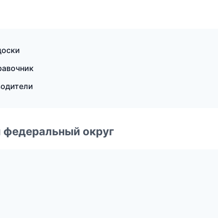
доски
равочник
водители
 федеральный округ