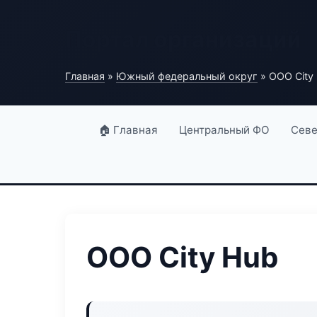
Портал организаций
Главная
»
Южный федеральный округ
» ООО City
🏠 Главная
Центральный ФО
Севе
ООО City Hub