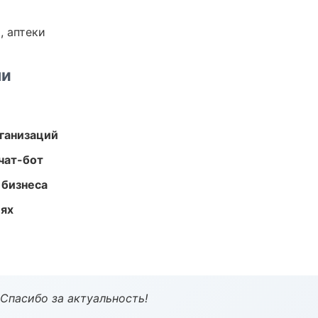
, аптеки
ми
ганизаций
чат-бот
 бизнеса
иях
 Спасибо за актуальность!