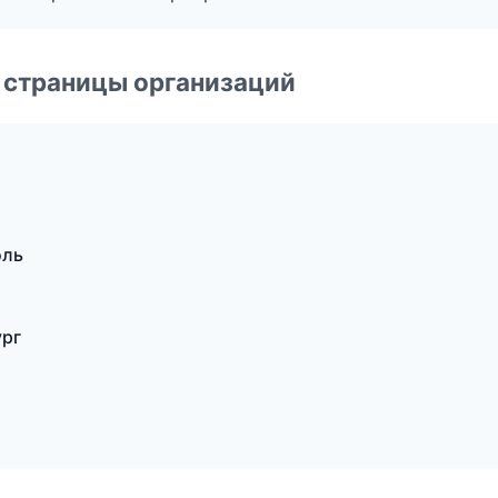
 страницы организаций
оль
ург