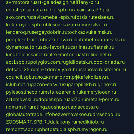
avrmotors.ru
art-galadesign.ru
tiffany-c.ru
ecostep-samara.ru
d-p.spb.ru
галактика73.рф
sko.com.ru
davitamebel-spb.ru
fotsis.ru
tesiaes.ru
kokoroyari.spb.ru
blesna-kazan.ru
mossilver.ru
lenderoq.ru
sergeydobrin.ru
tochkazvuka.msk.ru
people-of-art.ru
bezzubova.ru
clubtibet.ru
orior-aks.ru
dynamoauto.ru
szk-favorit.ru
carlines.ru
flatnsk.ru
kingbolenskaner.ru
alex-motor.ru
astroline.net.ru
act1.spb.ru
polyglot.com.ru
gidlipetsk.ru
ooo-driada.ru
detsad125.ru
mir-zdoroviya.ru
bruslanovo.ru
siterem.ru
council.spb.ru
лодкипатриот.рф
kafekolizey.ru
iclub.net.ru
gazon-easy.ru
sugarepilekb.ru
grinox.ru
pylesostineco.ru
msts-ozarenie.ru
kameryjooan.ru
artemovskij.ru
dopler.spb.ru
aid70.ru
metall-perm.ru
ndm.msk.ru
ratingzooshop.ru
apiaccess.ru
globalautotrade.info
bezverhovskoe.ru
drsschool.ru
ZOOSMART.SPB.RU
dalakony.ru
medikijob.ru
remontt.spb.ru
photostudia.spb.ru
myragon.ru