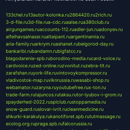
133chel.ru
13autor-kolonka.ru
2864420.ru
2rich.ru
3-d-file.ru
3d-file.ru
a-cdc.ru
aalse.ru
a380club.ru
airgungames.ru
accounts-112.ru
adler-jun.ru
adonyev.ru
alfeihavsalnassr.ru
altaipant.ru
argentinamia.ru
aria-family.ru
arkrym.ru
ashanet.ru
belgorod-day.ru
bankaribi.ru
bandamn.ru
bigfatcc.ru
blagodarenie-spb.ru
borodino-media.ru
card-voice.ru
cardvoice.ru
zed-online.ru
zvonitut.ru
zebra-tlt.ru
zarafshan.ru
york-life.ru
vintovoykompressor.ru
vladivostok-map.ru
vlknrussia.ru
wasabi-shop.ru
webamator.ru
zaryna.ru
youtubefree.ru
x-ton.ru
trade-farm.ru
tajuncos.ru
taksu.ru
tor-lyubov-i-grom.ru
spayderhed-2022.ru
splclub.ru
stoppamedia.ru
snow-guard.ru
slovar-ivrit.ru
cleanmedicine.ru
shkurki-karakulya.ru
kanotiforet.spb.ru
tutmassage.ru
ecolog.org.ru
praga.spb.ru
falcorussia.ru