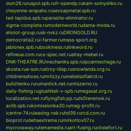
dum26.ru
ruspol.spb.ru
fr-opendp.ru
kam-solnyshko.ru
cheyenne-arapaho.ru
sevzapmetal.spb.ru
ted-lapidus.spb.ru
parasite-eliminator.ru
sigma-complete.ru
modernworld.ru
dama-moda.ru
eholot-group.ru
sk-nvkz.ru
DRONGOLD.RU
democratia2.ru
i-farmer.ru
mass-sport.org
jablonex.spb.ru
bookmess.ru
linkword.ru
refineua.com.ru
cs-spec.net.ru
altay-mebel.ru
DNK-THEATRE.RU
mechaniks.spb.ru
ipcamtechage.ru
skosta.ru
a-sun.ru
stroy-ldsp.ru
snowlands.org.ru
childrensshoes.ru
mrlizzy.ru
mebelsofiakrd.ru
bulizhenko.ru
rumantick.net.ru
mtszerno.ru
daily-fishing.ru
glushiteli-v-spb.ru
megasat.org.ru
localization.net.ru
flyingfish.pp.ru
ds5teremok.ru
aclib.spb.ru
komissionka30.ru
mag-profit.ru
icentre-74.ru
leasing-nsk.ru
hd39.ru
rcd.com.ru
bioprot.ru
deltaextreme.ru
mirkotlov07.ru
mycrossway.ru
temamedia.ru
art-fusing.ru
cbslefort.ru