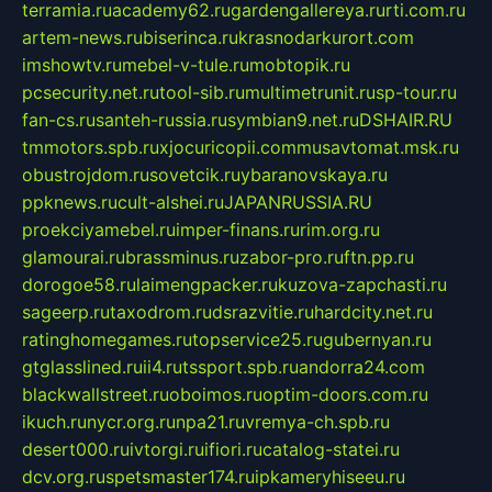
terramia.ru
academy62.ru
gardengallereya.ru
rti.com.ru
artem-news.ru
biserinca.ru
krasnodarkurort.com
imshowtv.ru
mebel-v-tule.ru
mobtopik.ru
pcsecurity.net.ru
tool-sib.ru
multimetrunit.ru
sp-tour.ru
fan-cs.ru
santeh-russia.ru
symbian9.net.ru
DSHAIR.RU
tmmotors.spb.ru
xjocuricopii.com
musavtomat.msk.ru
obustrojdom.ru
sovetcik.ru
ybaranovskaya.ru
ppknews.ru
cult-alshei.ru
JAPANRUSSIA.RU
proekciyamebel.ru
imper-finans.ru
rim.org.ru
glamourai.ru
brassminus.ru
zabor-pro.ru
ftn.pp.ru
dorogoe58.ru
laimengpacker.ru
kuzova-zapchasti.ru
sageerp.ru
taxodrom.ru
dsrazvitie.ru
hardcity.net.ru
ratinghomegames.ru
topservice25.ru
gubernyan.ru
gtglasslined.ru
ii4.ru
tssport.spb.ru
andorra24.com
blackwallstreet.ru
oboimos.ru
optim-doors.com.ru
ikuch.ru
nycr.org.ru
npa21.ru
vremya-ch.spb.ru
desert000.ru
ivtorgi.ru
ifiori.ru
catalog-statei.ru
dcv.org.ru
spetsmaster174.ru
ipkameryhiseeu.ru