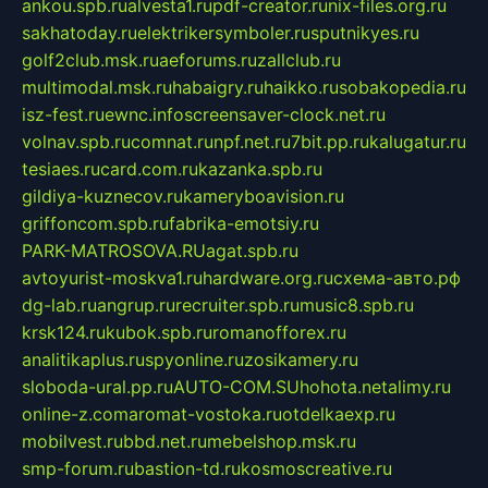
ankou.spb.ru
alvesta1.ru
pdf-creator.ru
nix-files.org.ru
sakhatoday.ru
elektrikersymboler.ru
sputnikyes.ru
golf2club.msk.ru
aeforums.ru
zallclub.ru
multimodal.msk.ru
habaigry.ru
haikko.ru
sobakopedia.ru
isz-fest.ru
ewnc.info
screensaver-clock.net.ru
volnav.spb.ru
comnat.ru
npf.net.ru
7bit.pp.ru
kalugatur.ru
tesiaes.ru
card.com.ru
kazanka.spb.ru
gildiya-kuznecov.ru
kameryboavision.ru
griffoncom.spb.ru
fabrika-emotsiy.ru
PARK-MATROSOVA.RU
agat.spb.ru
avtoyurist-moskva1.ru
hardware.org.ru
схема-авто.рф
dg-lab.ru
angrup.ru
recruiter.spb.ru
music8.spb.ru
krsk124.ru
kubok.spb.ru
romanofforex.ru
analitikaplus.ru
spyonline.ru
zosikamery.ru
sloboda-ural.pp.ru
AUTO-COM.SU
hohota.net
alimy.ru
online-z.com
aromat-vostoka.ru
otdelkaexp.ru
mobilvest.ru
bbd.net.ru
mebelshop.msk.ru
smp-forum.ru
bastion-td.ru
kosmoscreative.ru