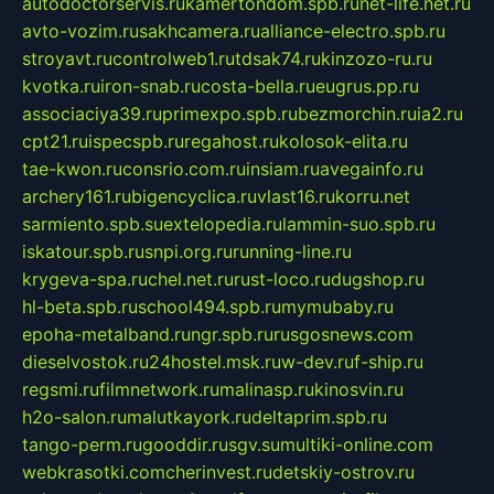
autodoctorservis.ru
kamertondom.spb.ru
net-life.net.ru
avto-vozim.ru
sakhcamera.ru
alliance-electro.spb.ru
stroyavt.ru
controlweb1.ru
tdsak74.ru
kinzozo-ru.ru
kvotka.ru
iron-snab.ru
costa-bella.ru
eugrus.pp.ru
associaciya39.ru
primexpo.spb.ru
bezmorchin.ru
ia2.ru
cpt21.ru
ispecspb.ru
regahost.ru
kolosok-elita.ru
tae-kwon.ru
consrio.com.ru
insiam.ru
avegainfo.ru
archery161.ru
bigencyclica.ru
vlast16.ru
korru.net
sarmiento.spb.su
extelopedia.ru
lammin-suo.spb.ru
iskatour.spb.ru
snpi.org.ru
running-line.ru
krygeva-spa.ru
chel.net.ru
rust-loco.ru
dugshop.ru
hl-beta.spb.ru
school494.spb.ru
mymubaby.ru
epoha-metalband.ru
ngr.spb.ru
rusgosnews.com
dieselvostok.ru
24hostel.msk.ru
w-dev.ru
f-ship.ru
regsmi.ru
filmnetwork.ru
malinasp.ru
kinosvin.ru
h2o-salon.ru
malutkayork.ru
deltaprim.spb.ru
tango-perm.ru
gooddir.ru
sgv.su
multiki-online.com
webkrasotki.com
cherinvest.ru
detskiy-ostrov.ru