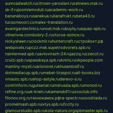
sunroadwatch.ru
citroen-yaroslavl.ru
ratnews.msk.ru
sk-if.ru
joomlamoduli.ru
academic-work.ru
bananaboys.ru
sanekua.ru
lianafrukt.ru
beta43.ru
tucsonwoori.com
alex-translation.ru
avantgardeclinics.ru
noel.msk.ru
buylq.ru
aquas-spb.ru
vilnerivne.com
bobry-2.ru
vtoroe-solnce.ru
nickysheen.ru
clockmir.ru
huntercraft.ru
стройокт.рф
webpixels.ru
pczz.msk.su
petrodvorets.spb.ru
nsintermed.spb.ru
avtovirazh-24.ru
jazzq.ru
czecot.ru
cruizi.spb.ru
spasskaya.spb.ru
kniris.ru
vkpeople.com
maminy-mysli.ru
arionorel.ru
khuseniosif.ru
dotmediacup.spb.ru
mebel-tiraspol.ru
all-books.biz
vmauto.spb.ru
shop-astyle.ru
derevo-s.ru
contrinform.ru
gutserial.ru
mdrussia.spb.ru
monod.ru
refine.org.ru
uk-krein.ru
kamensk61.ru
zooclub.info
filonov.org.ru
технокамск.рф
ra-spectr.ru
ooodriada.ru
promelmash.spb.ru
ixtys.spb.ru
fccity.ru
glamourstudio.spb.ru
kola-nature.org
spbmaster.spb.ru