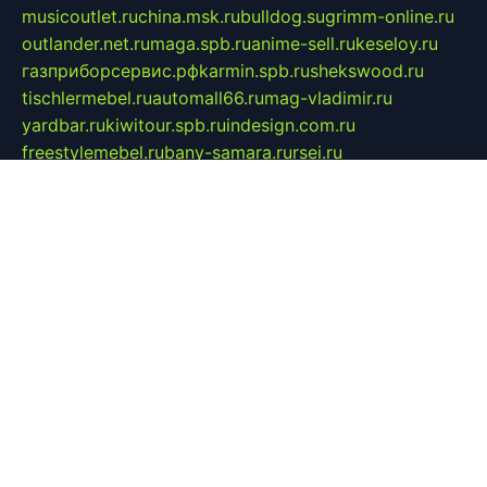
musicoutlet.ru
china.msk.ru
bulldog.su
grimm-online.ru
outlander.net.ru
maga.spb.ru
anime-sell.ru
keseloy.ru
газприборсервис.рф
karmin.spb.ru
shekswood.ru
tischlermebel.ru
automall66.ru
mag-vladimir.ru
yardbar.ru
kiwitour.spb.ru
indesign.com.ru
freestylemebel.ru
bany-samara.ru
rsei.ru
naidisvoyput.ru
mgsn-invest.ru
ipkamerasannce.ru
alicante-house.ru
ibelka74.ru
cozyhouse.info
vlkargalev-studio.ru
700mb.ru
figura-ufa.ru
alina-live.ru
belarusiannews.ru
womenknow.ru
dos-vniimk.ru
sega.net.ru
dv.net.ru
phenomenonsofhistory.com
telesputnik.net.ru
wall.pp.ru
pylesosroidmi.ru
gtc-clan.ru
cligs.ru
bibikazap.ru
popova.org.ru
netwhistler.spb.ru
bellvil.ru
bonzon.ru
iss-vladik.ru
defiparis.net.ru
las-gryzas.ru
amku.ru
electednews.spb.ru
feather.org.ru
spar72.ru
tankiigri.ru
dominus.com.ru
ibtree.ru
sanykool.pp.ru
unixlib.org.ru
menatep.spb.ru
gartenterrassen.ru
printeka.ru