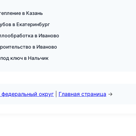
епление в Казань
зубов в Екатеринбург
аллообработка в Иваново
троительство в Иваново
 под ключ в Нальчик
 федеральный округ
|
Главная страница
→