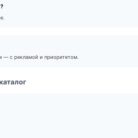
е?
е.
м — с рекламой и приоритетом.
каталог