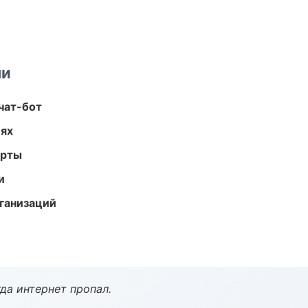
ми
чат-бот
иях
арты
и
ганизаций
да интернет пропал.