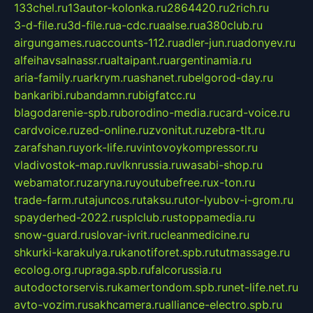
133chel.ru
13autor-kolonka.ru
2864420.ru
2rich.ru
3-d-file.ru
3d-file.ru
a-cdc.ru
aalse.ru
a380club.ru
airgungames.ru
accounts-112.ru
adler-jun.ru
adonyev.ru
alfeihavsalnassr.ru
altaipant.ru
argentinamia.ru
aria-family.ru
arkrym.ru
ashanet.ru
belgorod-day.ru
bankaribi.ru
bandamn.ru
bigfatcc.ru
blagodarenie-spb.ru
borodino-media.ru
card-voice.ru
cardvoice.ru
zed-online.ru
zvonitut.ru
zebra-tlt.ru
zarafshan.ru
york-life.ru
vintovoykompressor.ru
vladivostok-map.ru
vlknrussia.ru
wasabi-shop.ru
webamator.ru
zaryna.ru
youtubefree.ru
x-ton.ru
trade-farm.ru
tajuncos.ru
taksu.ru
tor-lyubov-i-grom.ru
spayderhed-2022.ru
splclub.ru
stoppamedia.ru
snow-guard.ru
slovar-ivrit.ru
cleanmedicine.ru
shkurki-karakulya.ru
kanotiforet.spb.ru
tutmassage.ru
ecolog.org.ru
praga.spb.ru
falcorussia.ru
autodoctorservis.ru
kamertondom.spb.ru
net-life.net.ru
avto-vozim.ru
sakhcamera.ru
alliance-electro.spb.ru