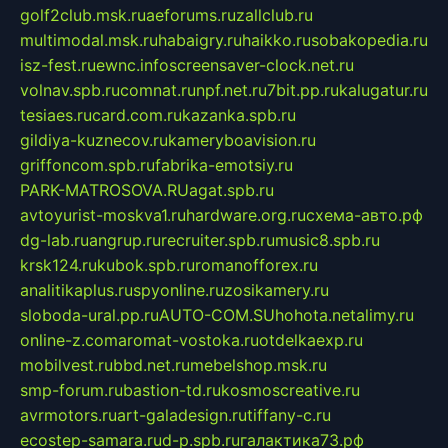
golf2club.msk.ru
aeforums.ru
zallclub.ru
multimodal.msk.ru
habaigry.ru
haikko.ru
sobakopedia.ru
isz-fest.ru
ewnc.info
screensaver-clock.net.ru
volnav.spb.ru
comnat.ru
npf.net.ru
7bit.pp.ru
kalugatur.ru
tesiaes.ru
card.com.ru
kazanka.spb.ru
gildiya-kuznecov.ru
kameryboavision.ru
griffoncom.spb.ru
fabrika-emotsiy.ru
PARK-MATROSOVA.RU
agat.spb.ru
avtoyurist-moskva1.ru
hardware.org.ru
схема-авто.рф
dg-lab.ru
angrup.ru
recruiter.spb.ru
music8.spb.ru
krsk124.ru
kubok.spb.ru
romanofforex.ru
analitikaplus.ru
spyonline.ru
zosikamery.ru
sloboda-ural.pp.ru
AUTO-COM.SU
hohota.net
alimy.ru
online-z.com
aromat-vostoka.ru
otdelkaexp.ru
mobilvest.ru
bbd.net.ru
mebelshop.msk.ru
smp-forum.ru
bastion-td.ru
kosmoscreative.ru
avrmotors.ru
art-galadesign.ru
tiffany-c.ru
ecostep-samara.ru
d-p.spb.ru
галактика73.рф