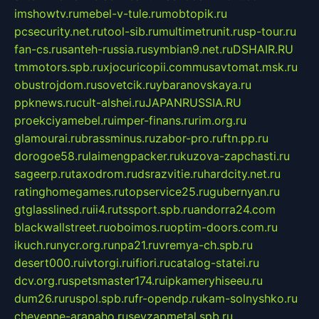
imshowtv.ru
mebel-v-tule.ru
mobtopik.ru
pcsecurity.net.ru
tool-sib.ru
multimetrunit.ru
sp-tour.ru
fan-cs.ru
santeh-russia.ru
symbian9.net.ru
DSHAIR.RU
tmmotors.spb.ru
xjocuricopii.com
musavtomat.msk.ru
obustrojdom.ru
sovetcik.ru
ybaranovskaya.ru
ppknews.ru
cult-alshei.ru
JAPANRUSSIA.RU
proekciyamebel.ru
imper-finans.ru
rim.org.ru
glamourai.ru
brassminus.ru
zabor-pro.ru
ftn.pp.ru
dorogoe58.ru
laimengpacker.ru
kuzova-zapchasti.ru
sageerp.ru
taxodrom.ru
dsrazvitie.ru
hardcity.net.ru
ratinghomegames.ru
topservice25.ru
gubernyan.ru
gtglasslined.ru
ii4.ru
tssport.spb.ru
andorra24.com
blackwallstreet.ru
oboimos.ru
optim-doors.com.ru
ikuch.ru
nycr.org.ru
npa21.ru
vremya-ch.spb.ru
desert000.ru
ivtorgi.ru
ifiori.ru
catalog-statei.ru
dcv.org.ru
spetsmaster174.ru
ipkameryhiseeu.ru
dum26.ru
ruspol.spb.ru
fr-opendp.ru
kam-solnyshko.ru
cheyenne-arapaho.ru
sevzapmetal.spb.ru