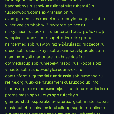
bananaboys.ru
sanekua.ru
lianafrukt.ru
beta43.ru
tucsonwoori.com
alex-translation.ru
avantgardeclinics.ru
noel.msk.ru
buylq.ru
aquas-spb.ru
vilnerivne.com
bobry-2.ru
vtoroe-solnce.ru
nickysheen.ru
clockmir.ru
huntercraft.ru
стройокт.рф
webpixels.ru
pczz.msk.su
petrodvorets.spb.ru
nsintermed.spb.ru
avtovirazh-24.ru
jazzq.ru
czecot.ru
cruizi.spb.ru
spasskaya.spb.ru
kniris.ru
vkpeople.com
maminy-mysli.ru
arionorel.ru
khuseniosif.ru
dotmediacup.spb.ru
mebel-tiraspol.ru
all-books.biz
vmauto.spb.ru
shop-astyle.ru
derevo-s.ru
contrinform.ru
gutserial.ru
mdrussia.spb.ru
monod.ru
refine.org.ru
uk-krein.ru
kamensk61.ru
zooclub.info
filonov.org.ru
технокамск.рф
ra-spectr.ru
ooodriada.ru
promelmash.spb.ru
ixtys.spb.ru
fccity.ru
glamourstudio.spb.ru
kola-nature.org
spbmaster.spb.ru
musicoutlet.ru
china.msk.ru
bulldog.su
grimm-online.ru