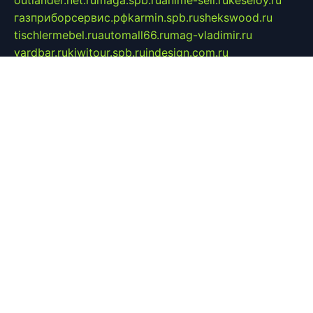
outlander.net.ru
maga.spb.ru
anime-sell.ru
keseloy.ru
газприборсервис.рф
karmin.spb.ru
shekswood.ru
tischlermebel.ru
automall66.ru
mag-vladimir.ru
yardbar.ru
kiwitour.spb.ru
indesign.com.ru
freestylemebel.ru
bany-samara.ru
rsei.ru
naidisvoyput.ru
mgsn-invest.ru
ipkamerasannce.ru
alicante-house.ru
ibelka74.ru
cozyhouse.info
vlkargalev-studio.ru
700mb.ru
figura-ufa.ru
alina-live.ru
belarusiannews.ru
womenknow.ru
dos-vniimk.ru
sega.net.ru
dv.net.ru
phenomenonsofhistory.com
telesputnik.net.ru
wall.pp.ru
pylesosroidmi.ru
gtc-clan.ru
cligs.ru
bibikazap.ru
popova.org.ru
netwhistler.spb.ru
bellvil.ru
bonzon.ru
iss-vladik.ru
defiparis.net.ru
las-gryzas.ru
amku.ru
electednews.spb.ru
feather.org.ru
spar72.ru
tankiigri.ru
dominus.com.ru
ibtree.ru
sanykool.pp.ru
unixlib.org.ru
menatep.spb.ru
gartenterrassen.ru
printeka.ru
skvozilka.com.ru
parkovka-pub.ru
lovemobi.ru
art-ru.ru