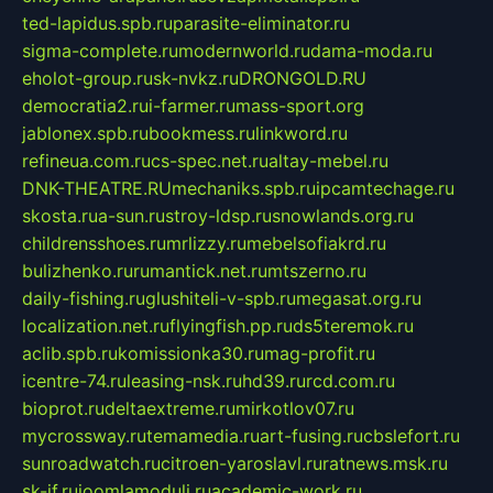
ted-lapidus.spb.ru
parasite-eliminator.ru
sigma-complete.ru
modernworld.ru
dama-moda.ru
eholot-group.ru
sk-nvkz.ru
DRONGOLD.RU
democratia2.ru
i-farmer.ru
mass-sport.org
jablonex.spb.ru
bookmess.ru
linkword.ru
refineua.com.ru
cs-spec.net.ru
altay-mebel.ru
DNK-THEATRE.RU
mechaniks.spb.ru
ipcamtechage.ru
skosta.ru
a-sun.ru
stroy-ldsp.ru
snowlands.org.ru
childrensshoes.ru
mrlizzy.ru
mebelsofiakrd.ru
bulizhenko.ru
rumantick.net.ru
mtszerno.ru
daily-fishing.ru
glushiteli-v-spb.ru
megasat.org.ru
localization.net.ru
flyingfish.pp.ru
ds5teremok.ru
aclib.spb.ru
komissionka30.ru
mag-profit.ru
icentre-74.ru
leasing-nsk.ru
hd39.ru
rcd.com.ru
bioprot.ru
deltaextreme.ru
mirkotlov07.ru
mycrossway.ru
temamedia.ru
art-fusing.ru
cbslefort.ru
sunroadwatch.ru
citroen-yaroslavl.ru
ratnews.msk.ru
sk-if.ru
joomlamoduli.ru
academic-work.ru