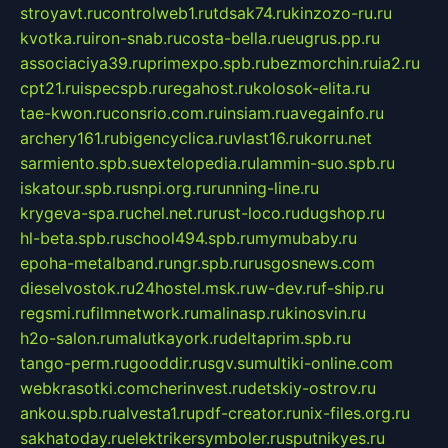
stroyavt.ru
controlweb1.ru
tdsak74.ru
kinzozo-ru.ru
kvotka.ru
iron-snab.ru
costa-bella.ru
eugrus.pp.ru
associaciya39.ru
primexpo.spb.ru
bezmorchin.ru
ia2.ru
cpt21.ru
ispecspb.ru
regahost.ru
kolosok-elita.ru
tae-kwon.ru
consrio.com.ru
insiam.ru
avegainfo.ru
archery161.ru
bigencyclica.ru
vlast16.ru
korru.net
sarmiento.spb.su
extelopedia.ru
lammin-suo.spb.ru
iskatour.spb.ru
snpi.org.ru
running-line.ru
krygeva-spa.ru
chel.net.ru
rust-loco.ru
dugshop.ru
hl-beta.spb.ru
school494.spb.ru
mymubaby.ru
epoha-metalband.ru
ngr.spb.ru
rusgosnews.com
dieselvostok.ru
24hostel.msk.ru
w-dev.ru
f-ship.ru
regsmi.ru
filmnetwork.ru
malinasp.ru
kinosvin.ru
h2o-salon.ru
malutkayork.ru
deltaprim.spb.ru
tango-perm.ru
gooddir.ru
sgv.su
multiki-online.com
webkrasotki.com
cherinvest.ru
detskiy-ostrov.ru
ankou.spb.ru
alvesta1.ru
pdf-creator.ru
nix-files.org.ru
sakhatoday.ru
elektrikersymboler.ru
sputnikyes.ru