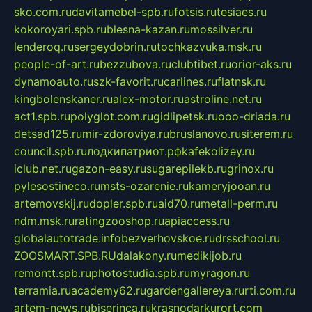
sko.com.ru
davitamebel-spb.ru
fotsis.ru
tesiaes.ru
kokoroyari.spb.ru
blesna-kazan.ru
mossilver.ru
lenderoq.ru
sergeydobrin.ru
tochkazvuka.msk.ru
people-of-art.ru
bezzubova.ru
clubtibet.ru
orior-aks.ru
dynamoauto.ru
szk-favorit.ru
carlines.ru
flatnsk.ru
kingbolenskaner.ru
alex-motor.ru
astroline.net.ru
act1.spb.ru
polyglot.com.ru
gidlipetsk.ru
ooo-driada.ru
detsad125.ru
mir-zdoroviya.ru
bruslanovo.ru
siterem.ru
council.spb.ru
лодкипатриот.рф
kafekolizey.ru
iclub.net.ru
gazon-easy.ru
sugarepilekb.ru
grinox.ru
pylesostineco.ru
msts-ozarenie.ru
kameryjooan.ru
artemovskij.ru
dopler.spb.ru
aid70.ru
metall-perm.ru
ndm.msk.ru
ratingzooshop.ru
apiaccess.ru
globalautotrade.info
bezverhovskoe.ru
drsschool.ru
ZOOSMART.SPB.RU
dalakony.ru
medikijob.ru
remontt.spb.ru
photostudia.spb.ru
myragon.ru
terramia.ru
academy62.ru
gardengallereya.ru
rti.com.ru
artem-news.ru
biserinca.ru
krasnodarkurort.com