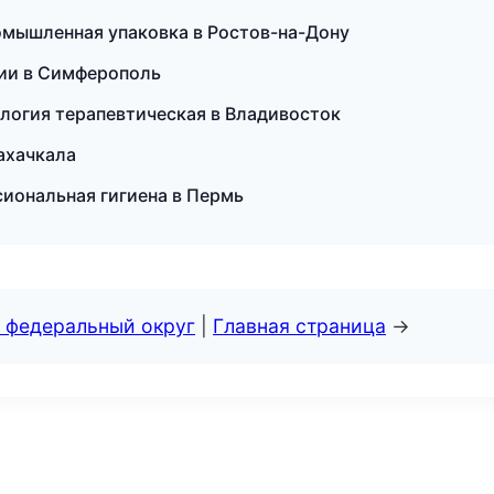
ромышленная упаковка в Ростов-на-Дону
сии в Симферополь
ология терапевтическая в Владивосток
Махачкала
иональная гигиена в Пермь
 федеральный округ
|
Главная страница
→