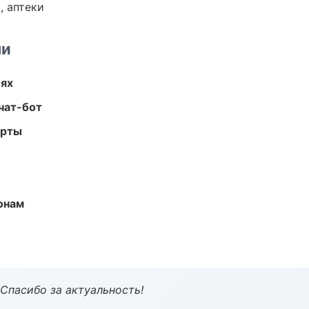
, аптеки
ми
иях
чат-бот
арты
онам
 Спасибо за актуальность!