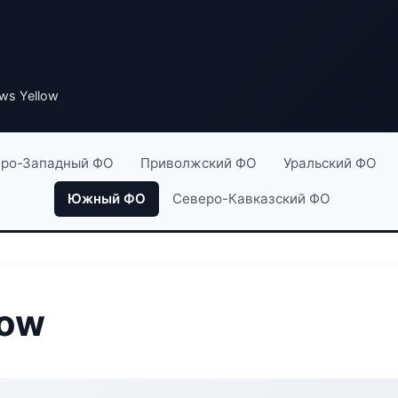
ws Yellow
ро-Западный ФО
Приволжский ФО
Уральский ФО
Южный ФО
Северо-Кавказский ФО
low