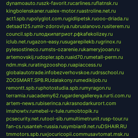
dynamoauto.ru
szk-favorit.ru
carlines.ru
flatnsk.ru
kingbolenskaner.ru
alex-motor.ru
astroline.net.ru
act1.spb.ru
polyglot.com.ru
gidlipetsk.ru
ooo-driada.ru
detsad125.ru
mir-zdoroviya.ru
bruslanovo.ru
siterem.ru
council.spb.ru
лодкипатриот.рф
kafekolizey.ru
iclub.net.ru
gazon-easy.ru
sugarepilekb.ru
grinox.ru
pylesostineco.ru
msts-ozarenie.ru
kameryjooan.ru
artemovskij.ru
dopler.spb.ru
aid70.ru
metall-perm.ru
ndm.msk.ru
ratingzooshop.ru
apiaccess.ru
globalautotrade.info
bezverhovskoe.ru
drsschool.ru
ZOOSMART.SPB.RU
dalakony.ru
medikijob.ru
remontt.spb.ru
photostudia.spb.ru
myragon.ru
terramia.ru
academy62.ru
gardengallereya.ru
rti.com.ru
artem-news.ru
biserinca.ru
krasnodarkurort.com
imshowtv.ru
mebel-v-tule.ru
mobtopik.ru
pcsecurity.net.ru
tool-sib.ru
multimetrunit.ru
sp-tour.ru
fan-cs.ru
santeh-russia.ru
symbian9.net.ru
DSHAIR.RU
tmmotors.spb.ru
xjocuricopii.com
musavtomat.msk.ru