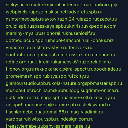
nickysheen.ru
clockmir.ru
huntercraft.ru
стройокт.рф
webpixels.ru
pczz.msk.su
petrodvorets.spb.ru
nsintermed.spb.ru
avtovirazh-24.ru
jazzq.ru
czecot.ru
cruizi.spb.ru
spasskaya.spb.ru
kniris.ru
vkpeople.com
maminy-mysli.ru
arionorel.ru
khuseniosif.ru
dotmediacup.spb.ru
mebel-tiraspol.ru
all-books.biz
vmauto.spb.ru
shop-astyle.ru
derevo-s.ru
contrinform.ru
gutserial.ru
mdrussia.spb.ru
monod.ru
refine.org.ru
uk-krein.ru
kamensk61.ru
zooclub.info
filonov.org.ru
технокамск.рф
ra-spectr.ru
ooodriada.ru
promelmash.spb.ru
ixtys.spb.ru
fccity.ru
glamourstudio.spb.ru
kola-nature.org
spbmaster.spb.ru
musicoutlet.ru
china.msk.ru
bulldog.su
grimm-online.ru
outlander.net.ru
maga.spb.ru
anime-sell.ru
keseloy.ru
газприборсервис.рф
karmin.spb.ru
shekswood.ru
tischlermebel.ru
automall66.ru
mag-vladimir.ru
yardbar.ru
kiwitour.spb.ru
indesign.com.ru
freestylemebel.ru
bany-samara.ru
rsei.ru