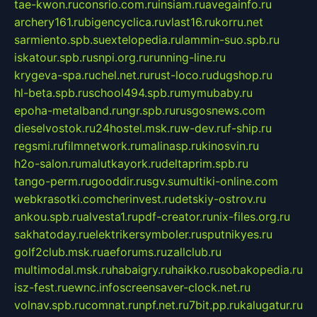
tae-kwon.ru
consrio.com.ru
insiam.ru
avegainfo.ru
archery161.ru
bigencyclica.ru
vlast16.ru
korru.net
sarmiento.spb.su
extelopedia.ru
lammin-suo.spb.ru
iskatour.spb.ru
snpi.org.ru
running-line.ru
krygeva-spa.ru
chel.net.ru
rust-loco.ru
dugshop.ru
hl-beta.spb.ru
school494.spb.ru
mymubaby.ru
epoha-metalband.ru
ngr.spb.ru
rusgosnews.com
dieselvostok.ru
24hostel.msk.ru
w-dev.ru
f-ship.ru
regsmi.ru
filmnetwork.ru
malinasp.ru
kinosvin.ru
h2o-salon.ru
malutkayork.ru
deltaprim.spb.ru
tango-perm.ru
gooddir.ru
sgv.su
multiki-online.com
webkrasotki.com
cherinvest.ru
detskiy-ostrov.ru
ankou.spb.ru
alvesta1.ru
pdf-creator.ru
nix-files.org.ru
sakhatoday.ru
elektrikersymboler.ru
sputnikyes.ru
golf2club.msk.ru
aeforums.ru
zallclub.ru
multimodal.msk.ru
habaigry.ru
haikko.ru
sobakopedia.ru
isz-fest.ru
ewnc.info
screensaver-clock.net.ru
volnav.spb.ru
comnat.ru
npf.net.ru
7bit.pp.ru
kalugatur.ru