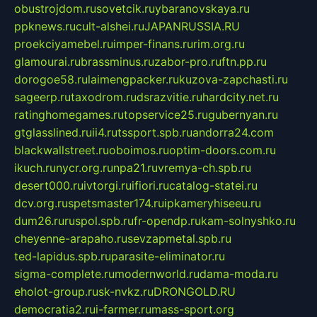
obustrojdom.ru
sovetcik.ru
ybaranovskaya.ru
ppknews.ru
cult-alshei.ru
JAPANRUSSIA.RU
proekciyamebel.ru
imper-finans.ru
rim.org.ru
glamourai.ru
brassminus.ru
zabor-pro.ru
ftn.pp.ru
dorogoe58.ru
laimengpacker.ru
kuzova-zapchasti.ru
sageerp.ru
taxodrom.ru
dsrazvitie.ru
hardcity.net.ru
ratinghomegames.ru
topservice25.ru
gubernyan.ru
gtglasslined.ru
ii4.ru
tssport.spb.ru
andorra24.com
blackwallstreet.ru
oboimos.ru
optim-doors.com.ru
ikuch.ru
nycr.org.ru
npa21.ru
vremya-ch.spb.ru
desert000.ru
ivtorgi.ru
ifiori.ru
catalog-statei.ru
dcv.org.ru
spetsmaster174.ru
ipkameryhiseeu.ru
dum26.ru
ruspol.spb.ru
fr-opendp.ru
kam-solnyshko.ru
cheyenne-arapaho.ru
sevzapmetal.spb.ru
ted-lapidus.spb.ru
parasite-eliminator.ru
sigma-complete.ru
modernworld.ru
dama-moda.ru
eholot-group.ru
sk-nvkz.ru
DRONGOLD.RU
democratia2.ru
i-farmer.ru
mass-sport.org