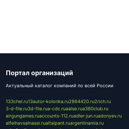
Портал организаций
Актуальный каталог компаний по всей России
133chel.ru
13autor-kolonka.ru
2864420.ru
2rich.ru
3-d-file.ru
3d-file.ru
a-cdc.ru
aalse.ru
a380club.ru
airgungames.ru
accounts-112.ru
adler-jun.ru
adonyev.ru
alfeihavsalnassr.ru
altaipant.ru
argentinamia.ru