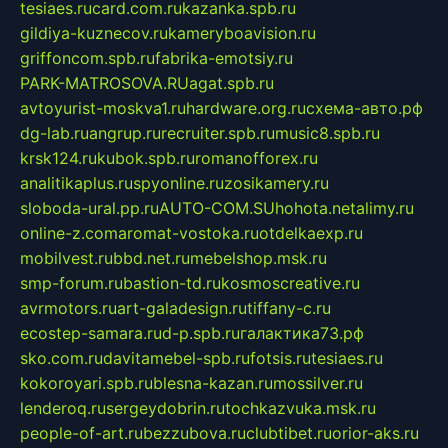
tesiaes.ru
card.com.ru
kazanka.spb.ru
gildiya-kuznecov.ru
kameryboavision.ru
griffoncom.spb.ru
fabrika-emotsiy.ru
PARK-MATROSOVA.RU
agat.spb.ru
avtoyurist-moskva1.ru
hardware.org.ru
схема-авто.рф
dg-lab.ru
angrup.ru
recruiter.spb.ru
music8.spb.ru
krsk124.ru
kubok.spb.ru
romanofforex.ru
analitikaplus.ru
spyonline.ru
zosikamery.ru
sloboda-ural.pp.ru
AUTO-COM.SU
hohota.net
alimy.ru
online-z.com
aromat-vostoka.ru
otdelkaexp.ru
mobilvest.ru
bbd.net.ru
mebelshop.msk.ru
smp-forum.ru
bastion-td.ru
kosmoscreative.ru
avrmotors.ru
art-galadesign.ru
tiffany-c.ru
ecostep-samara.ru
d-p.spb.ru
галактика73.рф
sko.com.ru
davitamebel-spb.ru
fotsis.ru
tesiaes.ru
kokoroyari.spb.ru
blesna-kazan.ru
mossilver.ru
lenderoq.ru
sergeydobrin.ru
tochkazvuka.msk.ru
people-of-art.ru
bezzubova.ru
clubtibet.ru
orior-aks.ru