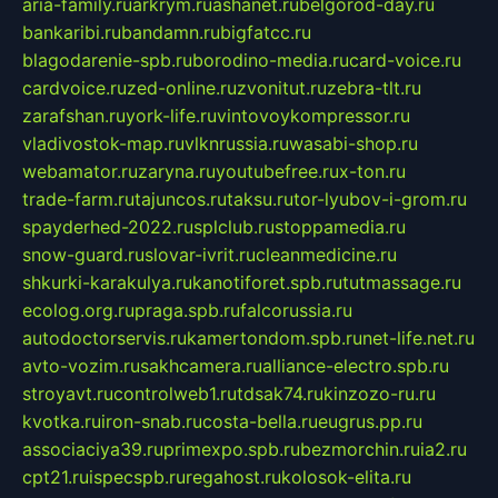
aria-family.ru
arkrym.ru
ashanet.ru
belgorod-day.ru
bankaribi.ru
bandamn.ru
bigfatcc.ru
blagodarenie-spb.ru
borodino-media.ru
card-voice.ru
cardvoice.ru
zed-online.ru
zvonitut.ru
zebra-tlt.ru
zarafshan.ru
york-life.ru
vintovoykompressor.ru
vladivostok-map.ru
vlknrussia.ru
wasabi-shop.ru
webamator.ru
zaryna.ru
youtubefree.ru
x-ton.ru
trade-farm.ru
tajuncos.ru
taksu.ru
tor-lyubov-i-grom.ru
spayderhed-2022.ru
splclub.ru
stoppamedia.ru
snow-guard.ru
slovar-ivrit.ru
cleanmedicine.ru
shkurki-karakulya.ru
kanotiforet.spb.ru
tutmassage.ru
ecolog.org.ru
praga.spb.ru
falcorussia.ru
autodoctorservis.ru
kamertondom.spb.ru
net-life.net.ru
avto-vozim.ru
sakhcamera.ru
alliance-electro.spb.ru
stroyavt.ru
controlweb1.ru
tdsak74.ru
kinzozo-ru.ru
kvotka.ru
iron-snab.ru
costa-bella.ru
eugrus.pp.ru
associaciya39.ru
primexpo.spb.ru
bezmorchin.ru
ia2.ru
cpt21.ru
ispecspb.ru
regahost.ru
kolosok-elita.ru