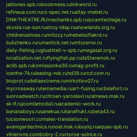
jablonex.spb.ru
bookmess.ru
linkword.ru
refineua.com.ru
cs-spec.net.ru
altay-mebel.ru
DNK-THEATRE.RU
mechaniks.spb.ru
ipcamtechage.ru
skosta.ru
a-sun.ru
stroy-ldsp.ru
snowlands.org.ru
childrensshoes.ru
mrlizzy.ru
mebelsofiakrd.ru
bulizhenko.ru
rumantick.net.ru
mtszerno.ru
daily-fishing.ru
glushiteli-v-spb.ru
megasat.org.ru
localization.net.ru
flyingfish.pp.ru
ds5teremok.ru
aclib.spb.ru
komissionka30.ru
mag-profit.ru
icentre-74.ru
leasing-nsk.ru
hd39.ru
rcd.com.ru
bioprot.ru
deltaextreme.ru
mirkotlov07.ru
mycrossway.ru
temamedia.ru
art-fusing.ru
cbslefort.ru
sunroadwatch.ru
citroen-yaroslavl.ru
ratnews.msk.ru
sk-if.ru
joomlamoduli.ru
academic-work.ru
bananaboys.ru
sanekua.ru
lianafrukt.ru
beta43.ru
tucsonwoori.com
alex-translation.ru
avantgardeclinics.ru
noel.msk.ru
buylq.ru
aquas-spb.ru
vilnerivne.com
bobry-2.ru
vtoroe-solnce.ru