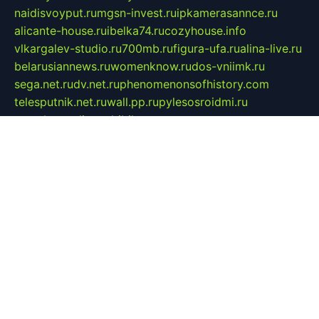
naidisvoyput.ru
mgsn-invest.ru
ipkamerasannce.ru
alicante-house.ru
ibelka74.ru
cozyhouse.info
vlkargalev-studio.ru
700mb.ru
figura-ufa.ru
alina-live.ru
belarusiannews.ru
womenknow.ru
dos-vniimk.ru
sega.net.ru
dv.net.ru
phenomenonsofhistory.com
telesputnik.net.ru
wall.pp.ru
pylesosroidmi.ru
gtc-clan.ru
cligs.ru
bibikazap.ru
popova.org.ru
netwhistler.spb.ru
bellvil.ru
bonzon.ru
iss-vladik.ru
defiparis.net.ru
las-gryzas.ru
amku.ru
electednews.spb.ru
feather.org.ru
spar72.ru
tankiigri.ru
dominus.com.ru
ibtree.ru
sanykool.pp.ru
unixlib.org.ru
menatep.spb.ru
gartenterrassen.ru
printeka.ru
skvozilka.com.ru
parkovka-pub.ru
lovemobi.ru
art-ru.ru
emulatorz.com.ru
alucomp.com.ru
tatforum.com.ru
alternativa-profi.ru
dermakler.ru
artsurvey.ru
aredir.ru
khimspas.ru
centr-maxi.ru
2018r.ru
bort-stomer-defort.ru
professional2.ru
gibsons.ru
artselena.ru
art-pilot.ru
ingredient.spb.ru