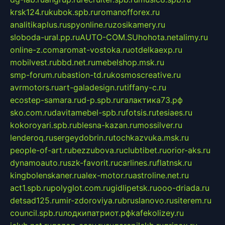
krsk124.ru
kubok.spb.ru
romanofforex.ru
analitikaplus.ru
spyonline.ru
zosikamery.ru
sloboda-ural.pp.ru
AUTO-COM.SU
hohota.net
alimy.ru
online-z.com
aromat-vostoka.ru
otdelkaexp.ru
mobilvest.ru
bbd.net.ru
mebelshop.msk.ru
smp-forum.ru
bastion-td.ru
kosmoscreative.ru
avrmotors.ru
art-galadesign.ru
tiffany-c.ru
ecostep-samara.ru
d-p.spb.ru
галактика73.рф
sko.com.ru
davitamebel-spb.ru
fotsis.ru
tesiaes.ru
kokoroyari.spb.ru
blesna-kazan.ru
mossilver.ru
lenderoq.ru
sergeydobrin.ru
tochkazvuka.msk.ru
people-of-art.ru
bezzubova.ru
clubtibet.ru
orior-aks.ru
dynamoauto.ru
szk-favorit.ru
carlines.ru
flatnsk.ru
kingbolenskaner.ru
alex-motor.ru
astroline.net.ru
act1.spb.ru
polyglot.com.ru
gidlipetsk.ru
ooo-driada.ru
detsad125.ru
mir-zdoroviya.ru
bruslanovo.ru
siterem.ru
council.spb.ru
лодкипатриот.рф
kafekolizey.ru