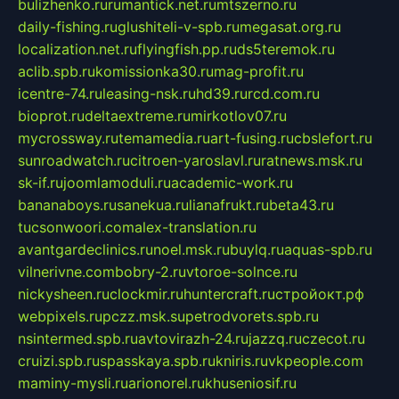
bulizhenko.ru
rumantick.net.ru
mtszerno.ru
daily-fishing.ru
glushiteli-v-spb.ru
megasat.org.ru
localization.net.ru
flyingfish.pp.ru
ds5teremok.ru
aclib.spb.ru
komissionka30.ru
mag-profit.ru
icentre-74.ru
leasing-nsk.ru
hd39.ru
rcd.com.ru
bioprot.ru
deltaextreme.ru
mirkotlov07.ru
mycrossway.ru
temamedia.ru
art-fusing.ru
cbslefort.ru
sunroadwatch.ru
citroen-yaroslavl.ru
ratnews.msk.ru
sk-if.ru
joomlamoduli.ru
academic-work.ru
bananaboys.ru
sanekua.ru
lianafrukt.ru
beta43.ru
tucsonwoori.com
alex-translation.ru
avantgardeclinics.ru
noel.msk.ru
buylq.ru
aquas-spb.ru
vilnerivne.com
bobry-2.ru
vtoroe-solnce.ru
nickysheen.ru
clockmir.ru
huntercraft.ru
стройокт.рф
webpixels.ru
pczz.msk.su
petrodvorets.spb.ru
nsintermed.spb.ru
avtovirazh-24.ru
jazzq.ru
czecot.ru
cruizi.spb.ru
spasskaya.spb.ru
kniris.ru
vkpeople.com
maminy-mysli.ru
arionorel.ru
khuseniosif.ru