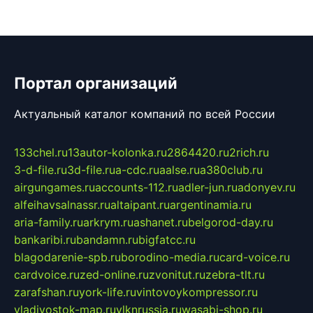
Портал организаций
Актуальный каталог компаний по всей России
133chel.ru
13autor-kolonka.ru
2864420.ru
2rich.ru
3-d-file.ru
3d-file.ru
a-cdc.ru
aalse.ru
a380club.ru
airgungames.ru
accounts-112.ru
adler-jun.ru
adonyev.ru
alfeihavsalnassr.ru
altaipant.ru
argentinamia.ru
aria-family.ru
arkrym.ru
ashanet.ru
belgorod-day.ru
bankaribi.ru
bandamn.ru
bigfatcc.ru
blagodarenie-spb.ru
borodino-media.ru
card-voice.ru
cardvoice.ru
zed-online.ru
zvonitut.ru
zebra-tlt.ru
zarafshan.ru
york-life.ru
vintovoykompressor.ru
vladivostok-map.ru
vlknrussia.ru
wasabi-shop.ru