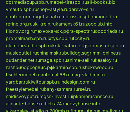
dotmediacup.spb.ru
mebel-tiraspol.ru
all-books.biz
vmauto.spb.ru
shop-astyle.ru
derevo-s.ru
contrinform.ru
gutserial.ru
mdrussia.spb.ru
monod.ru
refine.org.ru
uk-krein.ru
kamensk61.ru
zooclub.info
filonov.org.ru
технокамск.рф
ra-spectr.ru
ooodriada.ru
promelmash.spb.ru
ixtys.spb.ru
fccity.ru
glamourstudio.spb.ru
kola-nature.org
spbmaster.spb.ru
musicoutlet.ru
china.msk.ru
bulldog.su
grimm-online.ru
outlander.net.ru
maga.spb.ru
anime-sell.ru
keseloy.ru
газприборсервис.рф
karmin.spb.ru
shekswood.ru
tischlermebel.ru
automall66.ru
mag-vladimir.ru
yardbar.ru
kiwitour.spb.ru
indesign.com.ru
freestylemebel.ru
bany-samara.ru
rsei.ru
naidisvoyput.ru
mgsn-invest.ru
ipkamerasannce.ru
alicante-house.ru
ibelka74.ru
cozyhouse.info
vlkargalev-studio.ru
700mb.ru
figura-ufa.ru
alina-live.ru
belarusiannews.ru
womenknow.ru
dos-vniimk.ru
sega.net.ru
dv.net.ru
phenomenonsofhistory.com