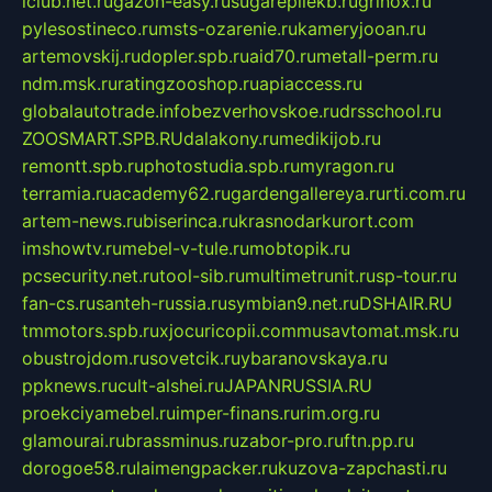
iclub.net.ru
gazon-easy.ru
sugarepilekb.ru
grinox.ru
pylesostineco.ru
msts-ozarenie.ru
kameryjooan.ru
artemovskij.ru
dopler.spb.ru
aid70.ru
metall-perm.ru
ndm.msk.ru
ratingzooshop.ru
apiaccess.ru
globalautotrade.info
bezverhovskoe.ru
drsschool.ru
ZOOSMART.SPB.RU
dalakony.ru
medikijob.ru
remontt.spb.ru
photostudia.spb.ru
myragon.ru
terramia.ru
academy62.ru
gardengallereya.ru
rti.com.ru
artem-news.ru
biserinca.ru
krasnodarkurort.com
imshowtv.ru
mebel-v-tule.ru
mobtopik.ru
pcsecurity.net.ru
tool-sib.ru
multimetrunit.ru
sp-tour.ru
fan-cs.ru
santeh-russia.ru
symbian9.net.ru
DSHAIR.RU
tmmotors.spb.ru
xjocuricopii.com
musavtomat.msk.ru
obustrojdom.ru
sovetcik.ru
ybaranovskaya.ru
ppknews.ru
cult-alshei.ru
JAPANRUSSIA.RU
proekciyamebel.ru
imper-finans.ru
rim.org.ru
glamourai.ru
brassminus.ru
zabor-pro.ru
ftn.pp.ru
dorogoe58.ru
laimengpacker.ru
kuzova-zapchasti.ru