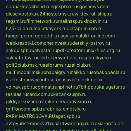
epoha-metalband.ru
ngr.spb.ru
rusgosnews.com
dieselvostok.ru
24hostel.msk.ru
w-dev.ru
f-ship.ru
regsmi.ru
filmnetwork.ru
malinasp.ru
kinosvin.ru
h2o-salon.ru
malutkayork.ru
deltaprim.spb.ru
tango-perm.ru
gooddir.ru
sgv.su
multiki-online.com
webkrasotki.com
cherinvest.ru
detskiy-ostrov.ru
ankou.spb.ru
alvesta1.ru
pdf-creator.ru
nix-files.org.ru
sakhatoday.ru
elektrikersymboler.ru
sputnikyes.ru
golf2club.msk.ru
aeforums.ru
zallclub.ru
multimodal.msk.ru
habaigry.ru
haikko.ru
sobakopedia.ru
isz-fest.ru
ewnc.info
screensaver-clock.net.ru
volnav.spb.ru
comnat.ru
npf.net.ru
7bit.pp.ru
kalugatur.ru
tesiaes.ru
card.com.ru
kazanka.spb.ru
gildiya-kuznecov.ru
kameryboavision.ru
griffoncom.spb.ru
fabrika-emotsiy.ru
PARK-MATROSOVA.RU
agat.spb.ru
avtoyurist-moskva1.ru
hardware.org.ru
схема-авто.рф
dg-lab.ru
angrup.ru
recruiter.spb.ru
music8.spb.ru