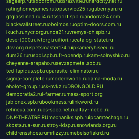
sageerp.ru
taxodrom.ru
dsrazvitie.ru
hardcity.net.ru
ratinghomegames.ru
topservice25.ru
gubernyan.ru
gtglasslined.ru
ii4.ru
tssport.spb.ru
andorra24.com
blackwallstreet.ru
oboimos.ru
optim-doors.com.ru
ikuch.ru
nycr.org.ru
npa21.ru
vremya-ch.spb.ru
desert000.ru
ivtorgi.ru
ifiori.ru
catalog-statei.ru
dcv.org.ru
spetsmaster174.ru
ipkameryhiseeu.ru
dum26.ru
ruspol.spb.ru
fr-opendp.ru
kam-solnyshko.ru
cheyenne-arapaho.ru
sevzapmetal.spb.ru
ted-lapidus.spb.ru
parasite-eliminator.ru
sigma-complete.ru
modernworld.ru
dama-moda.ru
eholot-group.ru
sk-nvkz.ru
DRONGOLD.RU
democratia2.ru
i-farmer.ru
mass-sport.org
jablonex.spb.ru
bookmess.ru
linkword.ru
refineua.com.ru
cs-spec.net.ru
altay-mebel.ru
DNK-THEATRE.RU
mechaniks.spb.ru
ipcamtechage.ru
skosta.ru
a-sun.ru
stroy-ldsp.ru
snowlands.org.ru
childrensshoes.ru
mrlizzy.ru
mebelsofiakrd.ru