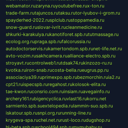
webamator.ru
zaryna.ru
youtubefree.ru
x-ton.ru
trade-farm.ru
tajuncos.ru
taksu.ru
tor-lyubov-i-grom.ru
spayderhed-2022.ru
splclub.ru
stoppamedia.ru
snow-guard.ru
slovar-ivrit.ru
cleanmedicine.ru
shkurki-karakulya.ru
kanotiforet.spb.ru
tutmassage.ru
ecolog.org.ru
praga.spb.ru
falcorussia.ru
autodoctorservis.ru
kamertondom.spb.ru
net-life.net.ru
avto-vozim.ru
sakhcamera.ru
alliance-electro.spb.ru
stroyavt.ru
controlweb1.ru
tdsak74.ru
kinzozo-ru.ru
kvotka.ru
iron-snab.ru
costa-bella.ru
eugrus.pp.ru
associaciya39.ru
primexpo.spb.ru
bezmorchin.ru
ia2.ru
cpt21.ru
ispecspb.ru
regahost.ru
kolosok-elita.ru
tae-kwon.ru
consrio.com.ru
insiam.ru
avegainfo.ru
archery161.ru
bigencyclica.ru
vlast16.ru
korru.net
sarmiento.spb.su
extelopedia.ru
lammin-suo.spb.ru
iskatour.spb.ru
snpi.org.ru
running-line.ru
krygeva-spa.ru
chel.net.ru
rust-loco.ru
dugshop.ru
hl-beta.spb.ru
school494.spb.ru
mymubaby.ru