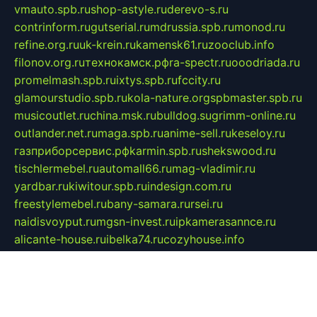
vmauto.spb.ru
shop-astyle.ru
derevo-s.ru
contrinform.ru
gutserial.ru
mdrussia.spb.ru
monod.ru
refine.org.ru
uk-krein.ru
kamensk61.ru
zooclub.info
filonov.org.ru
технокамск.рф
ra-spectr.ru
ooodriada.ru
promelmash.spb.ru
ixtys.spb.ru
fccity.ru
glamourstudio.spb.ru
kola-nature.org
spbmaster.spb.ru
musicoutlet.ru
china.msk.ru
bulldog.su
grimm-online.ru
outlander.net.ru
maga.spb.ru
anime-sell.ru
keseloy.ru
газприборсервис.рф
karmin.spb.ru
shekswood.ru
tischlermebel.ru
automall66.ru
mag-vladimir.ru
yardbar.ru
kiwitour.spb.ru
indesign.com.ru
freestylemebel.ru
bany-samara.ru
rsei.ru
naidisvoyput.ru
mgsn-invest.ru
ipkamerasannce.ru
alicante-house.ru
ibelka74.ru
cozyhouse.info
vlkargalev-studio.ru
700mb.ru
figura-ufa.ru
alina-live.ru
belarusiannews.ru
womenknow.ru
dos-vniimk.ru
sega.net.ru
dv.net.ru
phenomenonsofhistory.com
telesputnik.net.ru
wall.pp.ru
pylesosroidmi.ru