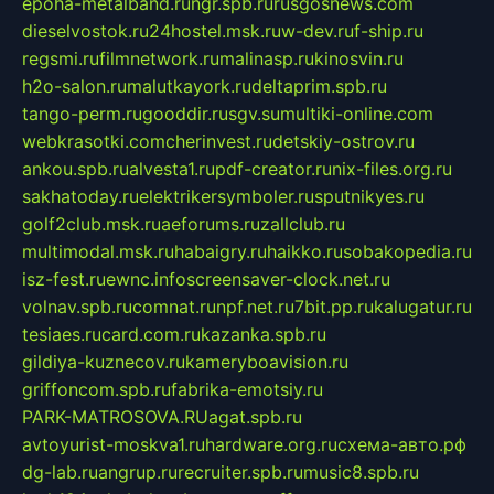
epoha-metalband.ru
ngr.spb.ru
rusgosnews.com
dieselvostok.ru
24hostel.msk.ru
w-dev.ru
f-ship.ru
regsmi.ru
filmnetwork.ru
malinasp.ru
kinosvin.ru
h2o-salon.ru
malutkayork.ru
deltaprim.spb.ru
tango-perm.ru
gooddir.ru
sgv.su
multiki-online.com
webkrasotki.com
cherinvest.ru
detskiy-ostrov.ru
ankou.spb.ru
alvesta1.ru
pdf-creator.ru
nix-files.org.ru
sakhatoday.ru
elektrikersymboler.ru
sputnikyes.ru
golf2club.msk.ru
aeforums.ru
zallclub.ru
multimodal.msk.ru
habaigry.ru
haikko.ru
sobakopedia.ru
isz-fest.ru
ewnc.info
screensaver-clock.net.ru
volnav.spb.ru
comnat.ru
npf.net.ru
7bit.pp.ru
kalugatur.ru
tesiaes.ru
card.com.ru
kazanka.spb.ru
gildiya-kuznecov.ru
kameryboavision.ru
griffoncom.spb.ru
fabrika-emotsiy.ru
PARK-MATROSOVA.RU
agat.spb.ru
avtoyurist-moskva1.ru
hardware.org.ru
схема-авто.рф
dg-lab.ru
angrup.ru
recruiter.spb.ru
music8.spb.ru