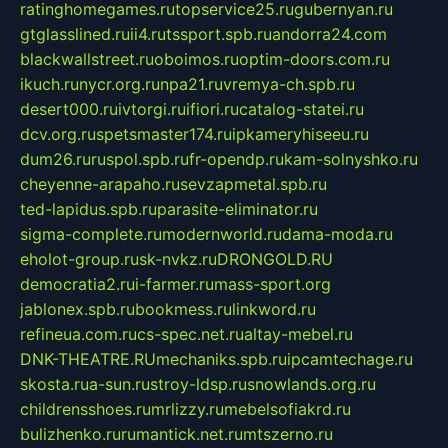
ratinghomegames.ru
topservice25.ru
gubernyan.ru
gtglasslined.ru
ii4.ru
tssport.spb.ru
andorra24.com
blackwallstreet.ru
oboimos.ru
optim-doors.com.ru
ikuch.ru
nycr.org.ru
npa21.ru
vremya-ch.spb.ru
desert000.ru
ivtorgi.ru
ifiori.ru
catalog-statei.ru
dcv.org.ru
spetsmaster174.ru
ipkameryhiseeu.ru
dum26.ru
ruspol.spb.ru
fr-opendp.ru
kam-solnyshko.ru
cheyenne-arapaho.ru
sevzapmetal.spb.ru
ted-lapidus.spb.ru
parasite-eliminator.ru
sigma-complete.ru
modernworld.ru
dama-moda.ru
eholot-group.ru
sk-nvkz.ru
DRONGOLD.RU
democratia2.ru
i-farmer.ru
mass-sport.org
jablonex.spb.ru
bookmess.ru
linkword.ru
refineua.com.ru
cs-spec.net.ru
altay-mebel.ru
DNK-THEATRE.RU
mechaniks.spb.ru
ipcamtechage.ru
skosta.ru
a-sun.ru
stroy-ldsp.ru
snowlands.org.ru
childrensshoes.ru
mrlizzy.ru
mebelsofiakrd.ru
bulizhenko.ru
rumantick.net.ru
mtszerno.ru