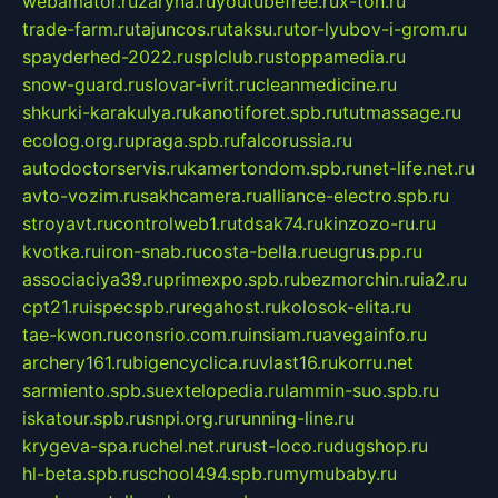
webamator.ru
zaryna.ru
youtubefree.ru
x-ton.ru
trade-farm.ru
tajuncos.ru
taksu.ru
tor-lyubov-i-grom.ru
spayderhed-2022.ru
splclub.ru
stoppamedia.ru
snow-guard.ru
slovar-ivrit.ru
cleanmedicine.ru
shkurki-karakulya.ru
kanotiforet.spb.ru
tutmassage.ru
ecolog.org.ru
praga.spb.ru
falcorussia.ru
autodoctorservis.ru
kamertondom.spb.ru
net-life.net.ru
avto-vozim.ru
sakhcamera.ru
alliance-electro.spb.ru
stroyavt.ru
controlweb1.ru
tdsak74.ru
kinzozo-ru.ru
kvotka.ru
iron-snab.ru
costa-bella.ru
eugrus.pp.ru
associaciya39.ru
primexpo.spb.ru
bezmorchin.ru
ia2.ru
cpt21.ru
ispecspb.ru
regahost.ru
kolosok-elita.ru
tae-kwon.ru
consrio.com.ru
insiam.ru
avegainfo.ru
archery161.ru
bigencyclica.ru
vlast16.ru
korru.net
sarmiento.spb.su
extelopedia.ru
lammin-suo.spb.ru
iskatour.spb.ru
snpi.org.ru
running-line.ru
krygeva-spa.ru
chel.net.ru
rust-loco.ru
dugshop.ru
hl-beta.spb.ru
school494.spb.ru
mymubaby.ru