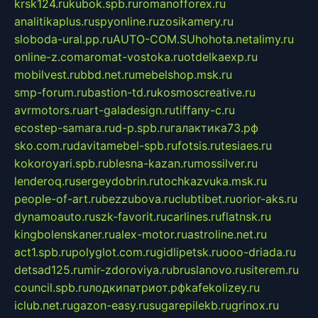
krsk124.ru
kubok.spb.ru
romanofforex.ru
analitikaplus.ru
spyonline.ru
zosikamery.ru
sloboda-ural.pp.ru
AUTO-COM.SU
hohota.net
alimy.ru
online-z.com
aromat-vostoka.ru
otdelkaexp.ru
mobilvest.ru
bbd.net.ru
mebelshop.msk.ru
smp-forum.ru
bastion-td.ru
kosmoscreative.ru
avrmotors.ru
art-galadesign.ru
tiffany-c.ru
ecostep-samara.ru
d-p.spb.ru
галактика73.рф
sko.com.ru
davitamebel-spb.ru
fotsis.ru
tesiaes.ru
kokoroyari.spb.ru
blesna-kazan.ru
mossilver.ru
lenderoq.ru
sergeydobrin.ru
tochkazvuka.msk.ru
people-of-art.ru
bezzubova.ru
clubtibet.ru
orior-aks.ru
dynamoauto.ru
szk-favorit.ru
carlines.ru
flatnsk.ru
kingbolenskaner.ru
alex-motor.ru
astroline.net.ru
act1.spb.ru
polyglot.com.ru
gidlipetsk.ru
ooo-driada.ru
detsad125.ru
mir-zdoroviya.ru
bruslanovo.ru
siterem.ru
council.spb.ru
лодкипатриот.рф
kafekolizey.ru
iclub.net.ru
gazon-easy.ru
sugarepilekb.ru
grinox.ru