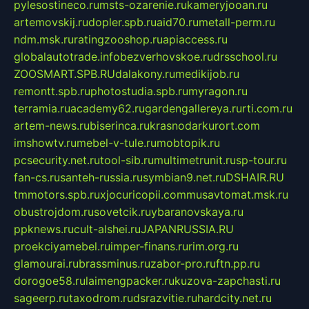
pylesostineco.ru
msts-ozarenie.ru
kameryjooan.ru
artemovskij.ru
dopler.spb.ru
aid70.ru
metall-perm.ru
ndm.msk.ru
ratingzooshop.ru
apiaccess.ru
globalautotrade.info
bezverhovskoe.ru
drsschool.ru
ZOOSMART.SPB.RU
dalakony.ru
medikijob.ru
remontt.spb.ru
photostudia.spb.ru
myragon.ru
terramia.ru
academy62.ru
gardengallereya.ru
rti.com.ru
artem-news.ru
biserinca.ru
krasnodarkurort.com
imshowtv.ru
mebel-v-tule.ru
mobtopik.ru
pcsecurity.net.ru
tool-sib.ru
multimetrunit.ru
sp-tour.ru
fan-cs.ru
santeh-russia.ru
symbian9.net.ru
DSHAIR.RU
tmmotors.spb.ru
xjocuricopii.com
musavtomat.msk.ru
obustrojdom.ru
sovetcik.ru
ybaranovskaya.ru
ppknews.ru
cult-alshei.ru
JAPANRUSSIA.RU
proekciyamebel.ru
imper-finans.ru
rim.org.ru
glamourai.ru
brassminus.ru
zabor-pro.ru
ftn.pp.ru
dorogoe58.ru
laimengpacker.ru
kuzova-zapchasti.ru
sageerp.ru
taxodrom.ru
dsrazvitie.ru
hardcity.net.ru