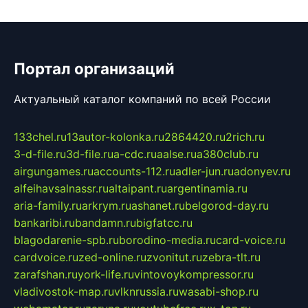
Портал организаций
Актуальный каталог компаний по всей России
133chel.ru
13autor-kolonka.ru
2864420.ru
2rich.ru
3-d-file.ru
3d-file.ru
a-cdc.ru
aalse.ru
a380club.ru
airgungames.ru
accounts-112.ru
adler-jun.ru
adonyev.ru
alfeihavsalnassr.ru
altaipant.ru
argentinamia.ru
aria-family.ru
arkrym.ru
ashanet.ru
belgorod-day.ru
bankaribi.ru
bandamn.ru
bigfatcc.ru
blagodarenie-spb.ru
borodino-media.ru
card-voice.ru
cardvoice.ru
zed-online.ru
zvonitut.ru
zebra-tlt.ru
zarafshan.ru
york-life.ru
vintovoykompressor.ru
vladivostok-map.ru
vlknrussia.ru
wasabi-shop.ru