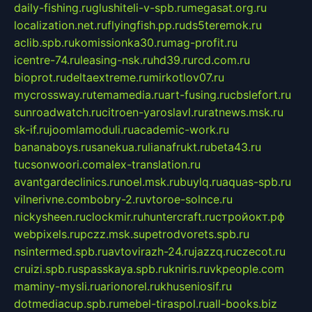
daily-fishing.ru
glushiteli-v-spb.ru
megasat.org.ru
localization.net.ru
flyingfish.pp.ru
ds5teremok.ru
aclib.spb.ru
komissionka30.ru
mag-profit.ru
icentre-74.ru
leasing-nsk.ru
hd39.ru
rcd.com.ru
bioprot.ru
deltaextreme.ru
mirkotlov07.ru
mycrossway.ru
temamedia.ru
art-fusing.ru
cbslefort.ru
sunroadwatch.ru
citroen-yaroslavl.ru
ratnews.msk.ru
sk-if.ru
joomlamoduli.ru
academic-work.ru
bananaboys.ru
sanekua.ru
lianafrukt.ru
beta43.ru
tucsonwoori.com
alex-translation.ru
avantgardeclinics.ru
noel.msk.ru
buylq.ru
aquas-spb.ru
vilnerivne.com
bobry-2.ru
vtoroe-solnce.ru
nickysheen.ru
clockmir.ru
huntercraft.ru
стройокт.рф
webpixels.ru
pczz.msk.su
petrodvorets.spb.ru
nsintermed.spb.ru
avtovirazh-24.ru
jazzq.ru
czecot.ru
cruizi.spb.ru
spasskaya.spb.ru
kniris.ru
vkpeople.com
maminy-mysli.ru
arionorel.ru
khuseniosif.ru
dotmediacup.spb.ru
mebel-tiraspol.ru
all-books.biz