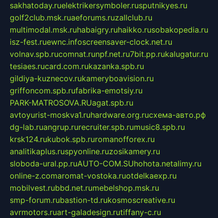
sakhatoday.ru
elektrikersymboler.ru
sputnikyes.ru
golf2club.msk.ru
aeforums.ru
zallclub.ru
multimodal.msk.ru
habaigry.ru
haikko.ru
sobakopedia.ru
isz-fest.ru
ewnc.info
screensaver-clock.net.ru
volnav.spb.ru
comnat.ru
npf.net.ru
7bit.pp.ru
kalugatur.ru
tesiaes.ru
card.com.ru
kazanka.spb.ru
gildiya-kuznecov.ru
kameryboavision.ru
griffoncom.spb.ru
fabrika-emotsiy.ru
PARK-MATROSOVA.RU
agat.spb.ru
avtoyurist-moskva1.ru
hardware.org.ru
схема-авто.рф
dg-lab.ru
angrup.ru
recruiter.spb.ru
music8.spb.ru
krsk124.ru
kubok.spb.ru
romanofforex.ru
analitikaplus.ru
spyonline.ru
zosikamery.ru
sloboda-ural.pp.ru
AUTO-COM.SU
hohota.net
alimy.ru
online-z.com
aromat-vostoka.ru
otdelkaexp.ru
mobilvest.ru
bbd.net.ru
mebelshop.msk.ru
smp-forum.ru
bastion-td.ru
kosmoscreative.ru
avrmotors.ru
art-galadesign.ru
tiffany-c.ru