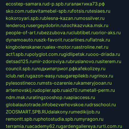
ecostep-samara.ru
d-p.spb.ru
галактика73.рф
sko.com.ru
davitamebel-spb.ru
fotsis.ru
tesiaes.ru
kokoroyari.spb.ru
blesna-kazan.ru
mossilver.ru
lenderoq.ru
sergeydobrin.ru
tochkazvuka.msk.ru
people-of-art.ru
bezzubova.ru
clubtibet.ru
orior-aks.ru
dynamoauto.ru
szk-favorit.ru
carlines.ru
flatnsk.ru
kingbolenskaner.ru
alex-motor.ru
astroline.net.ru
act1.spb.ru
polyglot.com.ru
gidlipetsk.ru
ooo-driada.ru
detsad125.ru
mir-zdoroviya.ru
bruslanovo.ru
siterem.ru
council.spb.ru
лодкипатриот.рф
kafekolizey.ru
iclub.net.ru
gazon-easy.ru
sugarepilekb.ru
grinox.ru
pylesostineco.ru
msts-ozarenie.ru
kameryjooan.ru
artemovskij.ru
dopler.spb.ru
aid70.ru
metall-perm.ru
ndm.msk.ru
ratingzooshop.ru
apiaccess.ru
globalautotrade.info
bezverhovskoe.ru
drsschool.ru
ZOOSMART.SPB.RU
dalakony.ru
medikijob.ru
remontt.spb.ru
photostudia.spb.ru
myragon.ru
terramia.ru
academy62.ru
gardengallereya.ru
rti.com.ru