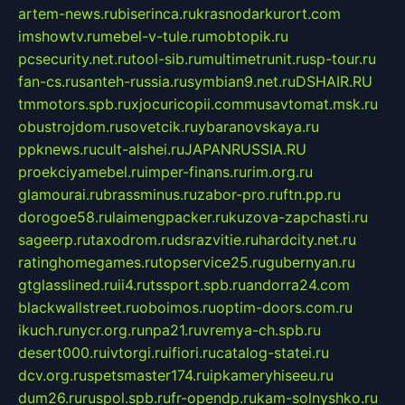
artem-news.ru
biserinca.ru
krasnodarkurort.com
imshowtv.ru
mebel-v-tule.ru
mobtopik.ru
pcsecurity.net.ru
tool-sib.ru
multimetrunit.ru
sp-tour.ru
fan-cs.ru
santeh-russia.ru
symbian9.net.ru
DSHAIR.RU
tmmotors.spb.ru
xjocuricopii.com
musavtomat.msk.ru
obustrojdom.ru
sovetcik.ru
ybaranovskaya.ru
ppknews.ru
cult-alshei.ru
JAPANRUSSIA.RU
proekciyamebel.ru
imper-finans.ru
rim.org.ru
glamourai.ru
brassminus.ru
zabor-pro.ru
ftn.pp.ru
dorogoe58.ru
laimengpacker.ru
kuzova-zapchasti.ru
sageerp.ru
taxodrom.ru
dsrazvitie.ru
hardcity.net.ru
ratinghomegames.ru
topservice25.ru
gubernyan.ru
gtglasslined.ru
ii4.ru
tssport.spb.ru
andorra24.com
blackwallstreet.ru
oboimos.ru
optim-doors.com.ru
ikuch.ru
nycr.org.ru
npa21.ru
vremya-ch.spb.ru
desert000.ru
ivtorgi.ru
ifiori.ru
catalog-statei.ru
dcv.org.ru
spetsmaster174.ru
ipkameryhiseeu.ru
dum26.ru
ruspol.spb.ru
fr-opendp.ru
kam-solnyshko.ru