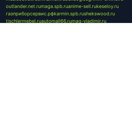
outlander.net.ru
maga.spb.ru
anime-sell.ru
keseloy.ru
газприборсервис.рф
karmin.spb.ru
shekswood.ru
tischlermebel.ru
automall66.ru
mag-vladimir.ru
yardbar.ru
kiwitour.spb.ru
indesign.com.ru
freestylemebel.ru
bany-samara.ru
rsei.ru
naidisvoyput.ru
mgsn-invest.ru
ipkamerasannce.ru
alicante-house.ru
ibelka74.ru
cozyhouse.info
vlkargalev-studio.ru
700mb.ru
figura-ufa.ru
alina-live.ru
belarusiannews.ru
womenknow.ru
dos-vniimk.ru
sega.net.ru
dv.net.ru
phenomenonsofhistory.com
telesputnik.net.ru
wall.pp.ru
pylesosroidmi.ru
gtc-clan.ru
cligs.ru
bibikazap.ru
popova.org.ru
netwhistler.spb.ru
bellvil.ru
bonzon.ru
iss-vladik.ru
defiparis.net.ru
las-gryzas.ru
amku.ru
electednews.spb.ru
feather.org.ru
spar72.ru
tankiigri.ru
dominus.com.ru
ibtree.ru
sanykool.pp.ru
unixlib.org.ru
menatep.spb.ru
gartenterrassen.ru
printeka.ru
skvozilka.com.ru
parkovka-pub.ru
lovemobi.ru
art-ru.ru