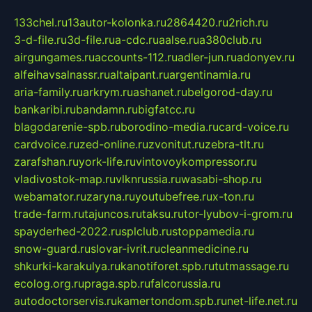
133chel.ru
13autor-kolonka.ru
2864420.ru
2rich.ru
3-d-file.ru
3d-file.ru
a-cdc.ru
aalse.ru
a380club.ru
airgungames.ru
accounts-112.ru
adler-jun.ru
adonyev.ru
alfeihavsalnassr.ru
altaipant.ru
argentinamia.ru
aria-family.ru
arkrym.ru
ashanet.ru
belgorod-day.ru
bankaribi.ru
bandamn.ru
bigfatcc.ru
blagodarenie-spb.ru
borodino-media.ru
card-voice.ru
cardvoice.ru
zed-online.ru
zvonitut.ru
zebra-tlt.ru
zarafshan.ru
york-life.ru
vintovoykompressor.ru
vladivostok-map.ru
vlknrussia.ru
wasabi-shop.ru
webamator.ru
zaryna.ru
youtubefree.ru
x-ton.ru
trade-farm.ru
tajuncos.ru
taksu.ru
tor-lyubov-i-grom.ru
spayderhed-2022.ru
splclub.ru
stoppamedia.ru
snow-guard.ru
slovar-ivrit.ru
cleanmedicine.ru
shkurki-karakulya.ru
kanotiforet.spb.ru
tutmassage.ru
ecolog.org.ru
praga.spb.ru
falcorussia.ru
autodoctorservis.ru
kamertondom.spb.ru
net-life.net.ru