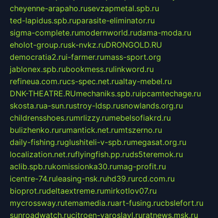
cheyenne-arapaho.ru
sevzapmetal.spb.ru
ted-lapidus.spb.ru
parasite-eliminator.ru
sigma-complete.ru
modernworld.ru
dama-moda.ru
eholot-group.ru
sk-nvkz.ru
DRONGOLD.RU
democratia2.ru
i-farmer.ru
mass-sport.org
jablonex.spb.ru
bookmess.ru
linkword.ru
refineua.com.ru
cs-spec.net.ru
altay-mebel.ru
DNK-THEATRE.RU
mechaniks.spb.ru
ipcamtechage.ru
skosta.ru
a-sun.ru
stroy-ldsp.ru
snowlands.org.ru
childrensshoes.ru
mrlizzy.ru
mebelsofiakrd.ru
bulizhenko.ru
rumantick.net.ru
mtszerno.ru
daily-fishing.ru
glushiteli-v-spb.ru
megasat.org.ru
localization.net.ru
flyingfish.pp.ru
ds5teremok.ru
aclib.spb.ru
komissionka30.ru
mag-profit.ru
icentre-74.ru
leasing-nsk.ru
hd39.ru
rcd.com.ru
bioprot.ru
deltaextreme.ru
mirkotlov07.ru
mycrossway.ru
temamedia.ru
art-fusing.ru
cbslefort.ru
sunroadwatch.ru
citroen-yaroslavl.ru
ratnews.msk.ru