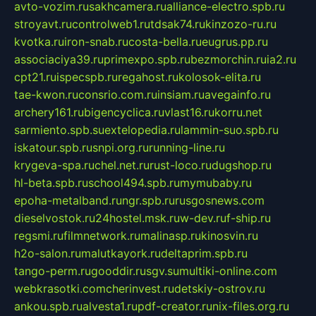
avto-vozim.ru
sakhcamera.ru
alliance-electro.spb.ru
stroyavt.ru
controlweb1.ru
tdsak74.ru
kinzozo-ru.ru
kvotka.ru
iron-snab.ru
costa-bella.ru
eugrus.pp.ru
associaciya39.ru
primexpo.spb.ru
bezmorchin.ru
ia2.ru
cpt21.ru
ispecspb.ru
regahost.ru
kolosok-elita.ru
tae-kwon.ru
consrio.com.ru
insiam.ru
avegainfo.ru
archery161.ru
bigencyclica.ru
vlast16.ru
korru.net
sarmiento.spb.su
extelopedia.ru
lammin-suo.spb.ru
iskatour.spb.ru
snpi.org.ru
running-line.ru
krygeva-spa.ru
chel.net.ru
rust-loco.ru
dugshop.ru
hl-beta.spb.ru
school494.spb.ru
mymubaby.ru
epoha-metalband.ru
ngr.spb.ru
rusgosnews.com
dieselvostok.ru
24hostel.msk.ru
w-dev.ru
f-ship.ru
regsmi.ru
filmnetwork.ru
malinasp.ru
kinosvin.ru
h2o-salon.ru
malutkayork.ru
deltaprim.spb.ru
tango-perm.ru
gooddir.ru
sgv.su
multiki-online.com
webkrasotki.com
cherinvest.ru
detskiy-ostrov.ru
ankou.spb.ru
alvesta1.ru
pdf-creator.ru
nix-files.org.ru