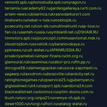
remontt.spb.ru
photostudia.spb.ru
myragon.ru
terramia.ru
academy62.ru
gardengallereya.ru
rti.com.ru
artem-news.ru
biserinca.ru
krasnodarkurort.com
imshowtv.ru
mebel-v-tule.ru
mobtopik.ru
pcsecurity.net.ru
tool-sib.ru
multimetrunit.ru
sp-tour.ru
fan-cs.ru
santeh-russia.ru
symbian9.net.ru
DSHAIR.RU
tmmotors.spb.ru
xjocuricopii.com
musavtomat.msk.ru
obustrojdom.ru
sovetcik.ru
ybaranovskaya.ru
ppknews.ru
cult-alshei.ru
JAPANRUSSIA.RU
proekciyamebel.ru
imper-finans.ru
rim.org.ru
glamourai.ru
brassminus.ru
zabor-pro.ru
ftn.pp.ru
dorogoe58.ru
laimengpacker.ru
kuzova-zapchasti.ru
sageerp.ru
taxodrom.ru
dsrazvitie.ru
hardcity.net.ru
ratinghomegames.ru
topservice25.ru
gubernyan.ru
gtglasslined.ru
ii4.ru
tssport.spb.ru
andorra24.com
blackwallstreet.ru
oboimos.ru
optim-doors.com.ru
ikuch.ru
nycr.org.ru
npa21.ru
vremya-ch.spb.ru
desert000.ru
ivtorgi.ru
ifiori.ru
catalog-statei.ru