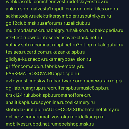
webkrasotki.com
cherinvest.ru
detskiy-ostrov.ru
ankou.spb.ru
alvesta1.ru
pdf-creator.ru
nix-files.org.ru
sakhatoday.ru
elektrikersymboler.ru
sputnikyes.ru
golf2club.msk.ru
aeforums.ru
zallclub.ru
multimodal.msk.ru
habaigry.ru
haikko.ru
sobakopedia.ru
isz-fest.ru
ewnc.info
screensaver-clock.net.ru
volnav.spb.ru
comnat.ru
npf.net.ru
7bit.pp.ru
kalugatur.ru
tesiaes.ru
card.com.ru
kazanka.spb.ru
gildiya-kuznecov.ru
kameryboavision.ru
griffoncom.spb.ru
fabrika-emotsiy.ru
PARK-MATROSOVA.RU
agat.spb.ru
avtoyurist-moskva1.ru
hardware.org.ru
схема-авто.рф
dg-lab.ru
angrup.ru
recruiter.spb.ru
music8.spb.ru
krsk124.ru
kubok.spb.ru
romanofforex.ru
analitikaplus.ru
spyonline.ru
zosikamery.ru
sloboda-ural.pp.ru
AUTO-COM.SU
hohota.net
alimy.ru
online-z.com
aromat-vostoka.ru
otdelkaexp.ru
mobilvest.ru
bbd.net.ru
mebelshop.msk.ru