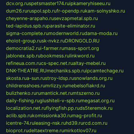
dcv.org.ru
spetsmaster174.ru
ipkameryhiseeu.ru
dum26.ru
ruspol.spb.ru
fr-opendp.ru
kam-solnyshko.ru
cheyenne-arapaho.ru
sevzapmetal.spb.ru
ted-lapidus.spb.ru
parasite-eliminator.ru
sigma-complete.ru
modernworld.ru
dama-moda.ru
eholot-group.ru
sk-nvkz.ru
DRONGOLD.RU
democratia2.ru
i-farmer.ru
mass-sport.org
jablonex.spb.ru
bookmess.ru
linkword.ru
refineua.com.ru
cs-spec.net.ru
altay-mebel.ru
DNK-THEATRE.RU
mechaniks.spb.ru
ipcamtechage.ru
skosta.ru
a-sun.ru
stroy-ldsp.ru
snowlands.org.ru
childrensshoes.ru
mrlizzy.ru
mebelsofiakrd.ru
bulizhenko.ru
rumantick.net.ru
mtszerno.ru
daily-fishing.ru
glushiteli-v-spb.ru
megasat.org.ru
localization.net.ru
flyingfish.pp.ru
ds5teremok.ru
aclib.spb.ru
komissionka30.ru
mag-profit.ru
icentre-74.ru
leasing-nsk.ru
hd39.ru
rcd.com.ru
bioprot.ru
deltaextreme.ru
mirkotlov07.ru