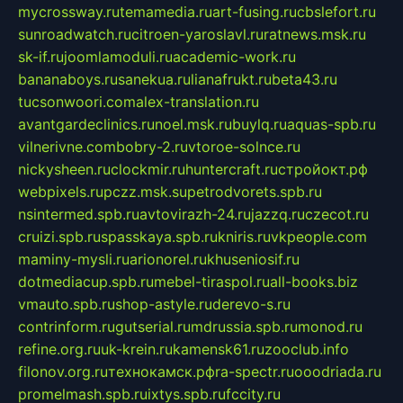
mycrossway.ru
temamedia.ru
art-fusing.ru
cbslefort.ru
sunroadwatch.ru
citroen-yaroslavl.ru
ratnews.msk.ru
sk-if.ru
joomlamoduli.ru
academic-work.ru
bananaboys.ru
sanekua.ru
lianafrukt.ru
beta43.ru
tucsonwoori.com
alex-translation.ru
avantgardeclinics.ru
noel.msk.ru
buylq.ru
aquas-spb.ru
vilnerivne.com
bobry-2.ru
vtoroe-solnce.ru
nickysheen.ru
clockmir.ru
huntercraft.ru
стройокт.рф
webpixels.ru
pczz.msk.su
petrodvorets.spb.ru
nsintermed.spb.ru
avtovirazh-24.ru
jazzq.ru
czecot.ru
cruizi.spb.ru
spasskaya.spb.ru
kniris.ru
vkpeople.com
maminy-mysli.ru
arionorel.ru
khuseniosif.ru
dotmediacup.spb.ru
mebel-tiraspol.ru
all-books.biz
vmauto.spb.ru
shop-astyle.ru
derevo-s.ru
contrinform.ru
gutserial.ru
mdrussia.spb.ru
monod.ru
refine.org.ru
uk-krein.ru
kamensk61.ru
zooclub.info
filonov.org.ru
технокамск.рф
ra-spectr.ru
ooodriada.ru
promelmash.spb.ru
ixtys.spb.ru
fccity.ru