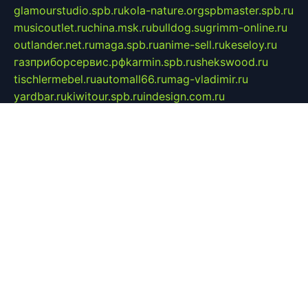
glamourstudio.spb.ru
kola-nature.org
spbmaster.spb.ru
musicoutlet.ru
china.msk.ru
bulldog.su
grimm-online.ru
outlander.net.ru
maga.spb.ru
anime-sell.ru
keseloy.ru
газприборсервис.рф
karmin.spb.ru
shekswood.ru
tischlermebel.ru
automall66.ru
mag-vladimir.ru
yardbar.ru
kiwitour.spb.ru
indesign.com.ru
freestylemebel.ru
bany-samara.ru
rsei.ru
naidisvoyput.ru
mgsn-invest.ru
ipkamerasannce.ru
alicante-house.ru
ibelka74.ru
cozyhouse.info
vlkargalev-studio.ru
700mb.ru
figura-ufa.ru
alina-live.ru
belarusiannews.ru
womenknow.ru
dos-vniimk.ru
sega.net.ru
dv.net.ru
phenomenonsofhistory.com
telesputnik.net.ru
wall.pp.ru
pylesosroidmi.ru
gtc-clan.ru
cligs.ru
bibikazap.ru
popova.org.ru
netwhistler.spb.ru
bellvil.ru
bonzon.ru
iss-vladik.ru
defiparis.net.ru
las-gryzas.ru
amku.ru
electednews.spb.ru
feather.org.ru
spar72.ru
tankiigri.ru
dominus.com.ru
ibtree.ru
sanykool.pp.ru
unixlib.org.ru