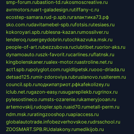
smp-forum.ru
bastion-td.ru
kosmoscreative.ru
avrmotors.ru
art-galadesign.ru
tiffany-c.ru
ecostep-samara.ru
d-p.spb.ru
галактика73.рф
sko.com.ru
davitamebel-spb.ru
fotsis.ru
tesiaes.ru
kokoroyari.spb.ru
blesna-kazan.ru
mossilver.ru
lenderoq.ru
sergeydobrin.ru
tochkazvuka.msk.ru
people-of-art.ru
bezzubova.ru
clubtibet.ru
orior-aks.ru
dynamoauto.ru
szk-favorit.ru
carlines.ru
flatnsk.ru
kingbolenskaner.ru
alex-motor.ru
astroline.net.ru
act1.spb.ru
polyglot.com.ru
gidlipetsk.ru
ooo-driada.ru
detsad125.ru
mir-zdoroviya.ru
bruslanovo.ru
siterem.ru
council.spb.ru
лодкипатриот.рф
kafekolizey.ru
iclub.net.ru
gazon-easy.ru
sugarepilekb.ru
grinox.ru
pylesostineco.ru
msts-ozarenie.ru
kameryjooan.ru
artemovskij.ru
dopler.spb.ru
aid70.ru
metall-perm.ru
ndm.msk.ru
ratingzooshop.ru
apiaccess.ru
globalautotrade.info
bezverhovskoe.ru
drsschool.ru
ZOOSMART.SPB.RU
dalakony.ru
medikijob.ru