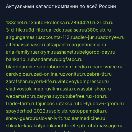
Актуальный каталог компаний по всей России
133chel.ru
13autor-kolonka.ru
2864420.ru
2rich.ru
3-d-file.ru
3d-file.ru
a-cdc.ru
aalse.ru
a380club.ru
airgungames.ru
accounts-112.ru
adler-jun.ru
adonyev.ru
alfeihavsalnassr.ru
altaipant.ru
argentinamia.ru
aria-family.ru
arkrym.ru
ashanet.ru
belgorod-day.ru
bankaribi.ru
bandamn.ru
bigfatcc.ru
blagodarenie-spb.ru
borodino-media.ru
card-voice.ru
cardvoice.ru
zed-online.ru
zvonitut.ru
zebra-tlt.ru
zarafshan.ru
york-life.ru
vintovoykompressor.ru
vladivostok-map.ru
vlknrussia.ru
wasabi-shop.ru
webamator.ru
zaryna.ru
youtubefree.ru
x-ton.ru
trade-farm.ru
tajuncos.ru
taksu.ru
tor-lyubov-i-grom.ru
spayderhed-2022.ru
splclub.ru
stoppamedia.ru
snow-guard.ru
slovar-ivrit.ru
cleanmedicine.ru
shkurki-karakulya.ru
kanotiforet.spb.ru
tutmassage.ru