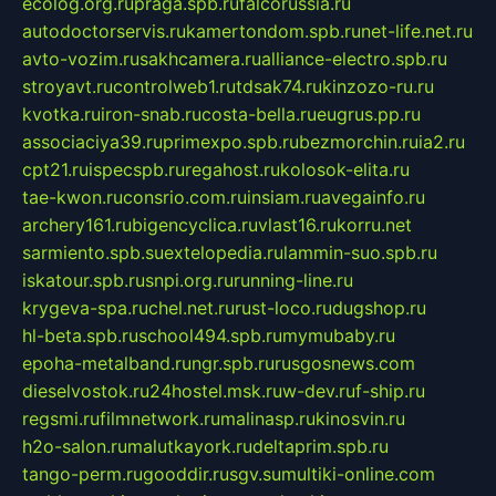
ecolog.org.ru
praga.spb.ru
falcorussia.ru
autodoctorservis.ru
kamertondom.spb.ru
net-life.net.ru
avto-vozim.ru
sakhcamera.ru
alliance-electro.spb.ru
stroyavt.ru
controlweb1.ru
tdsak74.ru
kinzozo-ru.ru
kvotka.ru
iron-snab.ru
costa-bella.ru
eugrus.pp.ru
associaciya39.ru
primexpo.spb.ru
bezmorchin.ru
ia2.ru
cpt21.ru
ispecspb.ru
regahost.ru
kolosok-elita.ru
tae-kwon.ru
consrio.com.ru
insiam.ru
avegainfo.ru
archery161.ru
bigencyclica.ru
vlast16.ru
korru.net
sarmiento.spb.su
extelopedia.ru
lammin-suo.spb.ru
iskatour.spb.ru
snpi.org.ru
running-line.ru
krygeva-spa.ru
chel.net.ru
rust-loco.ru
dugshop.ru
hl-beta.spb.ru
school494.spb.ru
mymubaby.ru
epoha-metalband.ru
ngr.spb.ru
rusgosnews.com
dieselvostok.ru
24hostel.msk.ru
w-dev.ru
f-ship.ru
regsmi.ru
filmnetwork.ru
malinasp.ru
kinosvin.ru
h2o-salon.ru
malutkayork.ru
deltaprim.spb.ru
tango-perm.ru
gooddir.ru
sgv.su
multiki-online.com