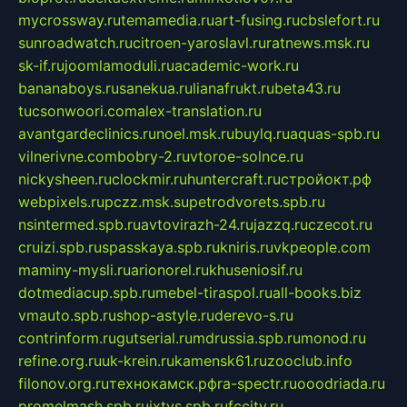
mycrossway.ru
temamedia.ru
art-fusing.ru
cbslefort.ru
sunroadwatch.ru
citroen-yaroslavl.ru
ratnews.msk.ru
sk-if.ru
joomlamoduli.ru
academic-work.ru
bananaboys.ru
sanekua.ru
lianafrukt.ru
beta43.ru
tucsonwoori.com
alex-translation.ru
avantgardeclinics.ru
noel.msk.ru
buylq.ru
aquas-spb.ru
vilnerivne.com
bobry-2.ru
vtoroe-solnce.ru
nickysheen.ru
clockmir.ru
huntercraft.ru
стройокт.рф
webpixels.ru
pczz.msk.su
petrodvorets.spb.ru
nsintermed.spb.ru
avtovirazh-24.ru
jazzq.ru
czecot.ru
cruizi.spb.ru
spasskaya.spb.ru
kniris.ru
vkpeople.com
maminy-mysli.ru
arionorel.ru
khuseniosif.ru
dotmediacup.spb.ru
mebel-tiraspol.ru
all-books.biz
vmauto.spb.ru
shop-astyle.ru
derevo-s.ru
contrinform.ru
gutserial.ru
mdrussia.spb.ru
monod.ru
refine.org.ru
uk-krein.ru
kamensk61.ru
zooclub.info
filonov.org.ru
технокамск.рф
ra-spectr.ru
ooodriada.ru
promelmash.spb.ru
ixtys.spb.ru
fccity.ru