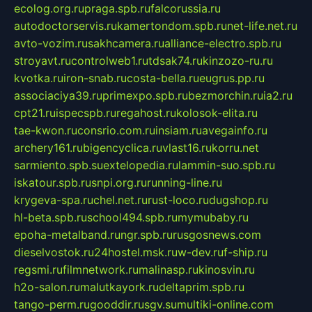
ecolog.org.ru
praga.spb.ru
falcorussia.ru
autodoctorservis.ru
kamertondom.spb.ru
net-life.net.ru
avto-vozim.ru
sakhcamera.ru
alliance-electro.spb.ru
stroyavt.ru
controlweb1.ru
tdsak74.ru
kinzozo-ru.ru
kvotka.ru
iron-snab.ru
costa-bella.ru
eugrus.pp.ru
associaciya39.ru
primexpo.spb.ru
bezmorchin.ru
ia2.ru
cpt21.ru
ispecspb.ru
regahost.ru
kolosok-elita.ru
tae-kwon.ru
consrio.com.ru
insiam.ru
avegainfo.ru
archery161.ru
bigencyclica.ru
vlast16.ru
korru.net
sarmiento.spb.su
extelopedia.ru
lammin-suo.spb.ru
iskatour.spb.ru
snpi.org.ru
running-line.ru
krygeva-spa.ru
chel.net.ru
rust-loco.ru
dugshop.ru
hl-beta.spb.ru
school494.spb.ru
mymubaby.ru
epoha-metalband.ru
ngr.spb.ru
rusgosnews.com
dieselvostok.ru
24hostel.msk.ru
w-dev.ru
f-ship.ru
regsmi.ru
filmnetwork.ru
malinasp.ru
kinosvin.ru
h2o-salon.ru
malutkayork.ru
deltaprim.spb.ru
tango-perm.ru
gooddir.ru
sgv.su
multiki-online.com