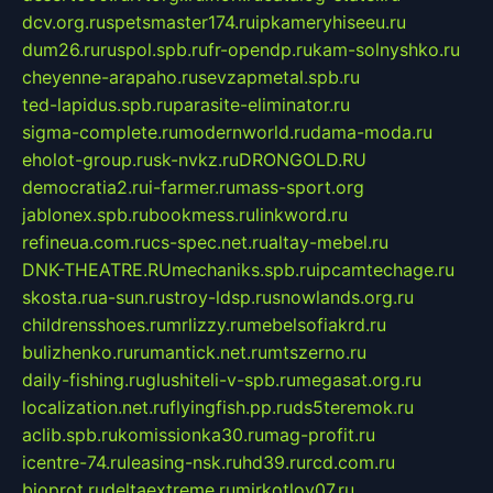
dcv.org.ru
spetsmaster174.ru
ipkameryhiseeu.ru
dum26.ru
ruspol.spb.ru
fr-opendp.ru
kam-solnyshko.ru
cheyenne-arapaho.ru
sevzapmetal.spb.ru
ted-lapidus.spb.ru
parasite-eliminator.ru
sigma-complete.ru
modernworld.ru
dama-moda.ru
eholot-group.ru
sk-nvkz.ru
DRONGOLD.RU
democratia2.ru
i-farmer.ru
mass-sport.org
jablonex.spb.ru
bookmess.ru
linkword.ru
refineua.com.ru
cs-spec.net.ru
altay-mebel.ru
DNK-THEATRE.RU
mechaniks.spb.ru
ipcamtechage.ru
skosta.ru
a-sun.ru
stroy-ldsp.ru
snowlands.org.ru
childrensshoes.ru
mrlizzy.ru
mebelsofiakrd.ru
bulizhenko.ru
rumantick.net.ru
mtszerno.ru
daily-fishing.ru
glushiteli-v-spb.ru
megasat.org.ru
localization.net.ru
flyingfish.pp.ru
ds5teremok.ru
aclib.spb.ru
komissionka30.ru
mag-profit.ru
icentre-74.ru
leasing-nsk.ru
hd39.ru
rcd.com.ru
bioprot.ru
deltaextreme.ru
mirkotlov07.ru