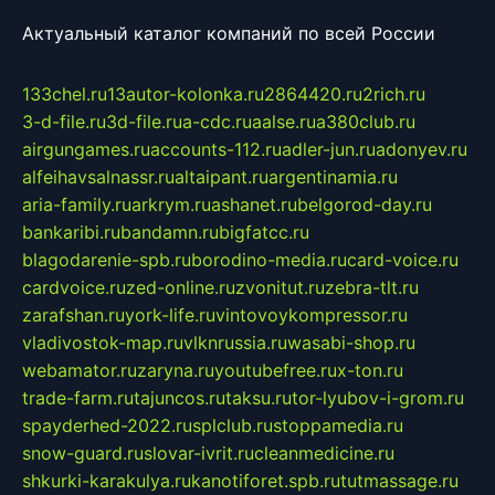
Актуальный каталог компаний по всей России
133chel.ru
13autor-kolonka.ru
2864420.ru
2rich.ru
3-d-file.ru
3d-file.ru
a-cdc.ru
aalse.ru
a380club.ru
airgungames.ru
accounts-112.ru
adler-jun.ru
adonyev.ru
alfeihavsalnassr.ru
altaipant.ru
argentinamia.ru
aria-family.ru
arkrym.ru
ashanet.ru
belgorod-day.ru
bankaribi.ru
bandamn.ru
bigfatcc.ru
blagodarenie-spb.ru
borodino-media.ru
card-voice.ru
cardvoice.ru
zed-online.ru
zvonitut.ru
zebra-tlt.ru
zarafshan.ru
york-life.ru
vintovoykompressor.ru
vladivostok-map.ru
vlknrussia.ru
wasabi-shop.ru
webamator.ru
zaryna.ru
youtubefree.ru
x-ton.ru
trade-farm.ru
tajuncos.ru
taksu.ru
tor-lyubov-i-grom.ru
spayderhed-2022.ru
splclub.ru
stoppamedia.ru
snow-guard.ru
slovar-ivrit.ru
cleanmedicine.ru
shkurki-karakulya.ru
kanotiforet.spb.ru
tutmassage.ru