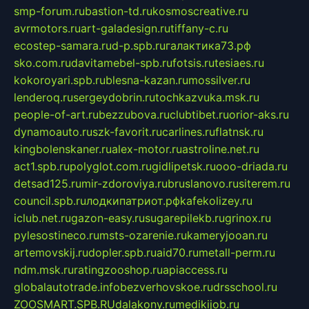
smp-forum.ru
bastion-td.ru
kosmoscreative.ru
avrmotors.ru
art-galadesign.ru
tiffany-c.ru
ecostep-samara.ru
d-p.spb.ru
галактика73.рф
sko.com.ru
davitamebel-spb.ru
fotsis.ru
tesiaes.ru
kokoroyari.spb.ru
blesna-kazan.ru
mossilver.ru
lenderoq.ru
sergeydobrin.ru
tochkazvuka.msk.ru
people-of-art.ru
bezzubova.ru
clubtibet.ru
orior-aks.ru
dynamoauto.ru
szk-favorit.ru
carlines.ru
flatnsk.ru
kingbolenskaner.ru
alex-motor.ru
astroline.net.ru
act1.spb.ru
polyglot.com.ru
gidlipetsk.ru
ooo-driada.ru
detsad125.ru
mir-zdoroviya.ru
bruslanovo.ru
siterem.ru
council.spb.ru
лодкипатриот.рф
kafekolizey.ru
iclub.net.ru
gazon-easy.ru
sugarepilekb.ru
grinox.ru
pylesostineco.ru
msts-ozarenie.ru
kameryjooan.ru
artemovskij.ru
dopler.spb.ru
aid70.ru
metall-perm.ru
ndm.msk.ru
ratingzooshop.ru
apiaccess.ru
globalautotrade.info
bezverhovskoe.ru
drsschool.ru
ZOOSMART.SPB.RU
dalakony.ru
medikijob.ru