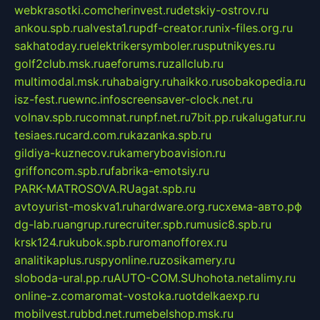
webkrasotki.com
cherinvest.ru
detskiy-ostrov.ru
ankou.spb.ru
alvesta1.ru
pdf-creator.ru
nix-files.org.ru
sakhatoday.ru
elektrikersymboler.ru
sputnikyes.ru
golf2club.msk.ru
aeforums.ru
zallclub.ru
multimodal.msk.ru
habaigry.ru
haikko.ru
sobakopedia.ru
isz-fest.ru
ewnc.info
screensaver-clock.net.ru
volnav.spb.ru
comnat.ru
npf.net.ru
7bit.pp.ru
kalugatur.ru
tesiaes.ru
card.com.ru
kazanka.spb.ru
gildiya-kuznecov.ru
kameryboavision.ru
griffoncom.spb.ru
fabrika-emotsiy.ru
PARK-MATROSOVA.RU
agat.spb.ru
avtoyurist-moskva1.ru
hardware.org.ru
схема-авто.рф
dg-lab.ru
angrup.ru
recruiter.spb.ru
music8.spb.ru
krsk124.ru
kubok.spb.ru
romanofforex.ru
analitikaplus.ru
spyonline.ru
zosikamery.ru
sloboda-ural.pp.ru
AUTO-COM.SU
hohota.net
alimy.ru
online-z.com
aromat-vostoka.ru
otdelkaexp.ru
mobilvest.ru
bbd.net.ru
mebelshop.msk.ru