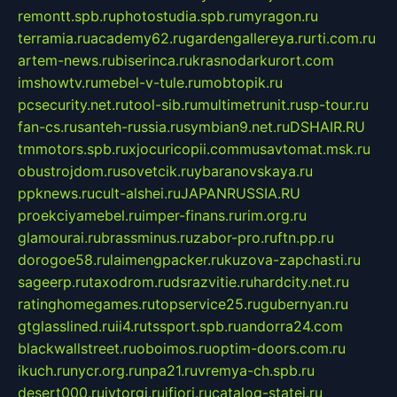
remontt.spb.ru
photostudia.spb.ru
myragon.ru
terramia.ru
academy62.ru
gardengallereya.ru
rti.com.ru
artem-news.ru
biserinca.ru
krasnodarkurort.com
imshowtv.ru
mebel-v-tule.ru
mobtopik.ru
pcsecurity.net.ru
tool-sib.ru
multimetrunit.ru
sp-tour.ru
fan-cs.ru
santeh-russia.ru
symbian9.net.ru
DSHAIR.RU
tmmotors.spb.ru
xjocuricopii.com
musavtomat.msk.ru
obustrojdom.ru
sovetcik.ru
ybaranovskaya.ru
ppknews.ru
cult-alshei.ru
JAPANRUSSIA.RU
proekciyamebel.ru
imper-finans.ru
rim.org.ru
glamourai.ru
brassminus.ru
zabor-pro.ru
ftn.pp.ru
dorogoe58.ru
laimengpacker.ru
kuzova-zapchasti.ru
sageerp.ru
taxodrom.ru
dsrazvitie.ru
hardcity.net.ru
ratinghomegames.ru
topservice25.ru
gubernyan.ru
gtglasslined.ru
ii4.ru
tssport.spb.ru
andorra24.com
blackwallstreet.ru
oboimos.ru
optim-doors.com.ru
ikuch.ru
nycr.org.ru
npa21.ru
vremya-ch.spb.ru
desert000.ru
ivtorgi.ru
ifiori.ru
catalog-statei.ru