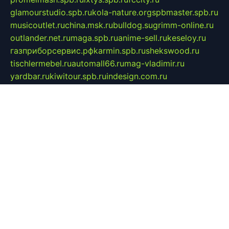
glamourstudio.spb.ru
kola-nature.org
spbmaster.spb.ru
musicoutlet.ru
china.msk.ru
bulldog.su
grimm-online.ru
outlander.net.ru
maga.spb.ru
anime-sell.ru
keseloy.ru
газприборсервис.рф
karmin.spb.ru
shekswood.ru
tischlermebel.ru
automall66.ru
mag-vladimir.ru
yardbar.ru
kiwitour.spb.ru
indesign.com.ru
freestylemebel.ru
bany-samara.ru
rsei.ru
naidisvoyput.ru
mgsn-invest.ru
ipkamerasannce.ru
alicante-house.ru
ibelka74.ru
cozyhouse.info
vlkargalev-studio.ru
700mb.ru
figura-ufa.ru
alina-live.ru
belarusiannews.ru
womenknow.ru
dos-vniimk.ru
sega.net.ru
dv.net.ru
phenomenonsofhistory.com
telesputnik.net.ru
wall.pp.ru
pylesosroidmi.ru
gtc-clan.ru
cligs.ru
bibikazap.ru
popova.org.ru
netwhistler.spb.ru
bellvil.ru
bonzon.ru
iss-vladik.ru
defiparis.net.ru
las-gryzas.ru
amku.ru
electednews.spb.ru
feather.org.ru
spar72.ru
tankiigri.ru