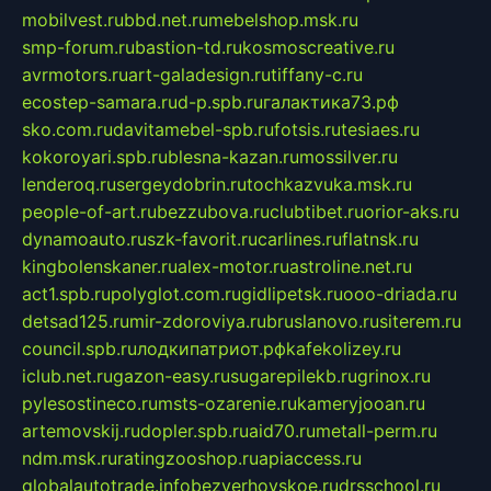
mobilvest.ru
bbd.net.ru
mebelshop.msk.ru
smp-forum.ru
bastion-td.ru
kosmoscreative.ru
avrmotors.ru
art-galadesign.ru
tiffany-c.ru
ecostep-samara.ru
d-p.spb.ru
галактика73.рф
sko.com.ru
davitamebel-spb.ru
fotsis.ru
tesiaes.ru
kokoroyari.spb.ru
blesna-kazan.ru
mossilver.ru
lenderoq.ru
sergeydobrin.ru
tochkazvuka.msk.ru
people-of-art.ru
bezzubova.ru
clubtibet.ru
orior-aks.ru
dynamoauto.ru
szk-favorit.ru
carlines.ru
flatnsk.ru
kingbolenskaner.ru
alex-motor.ru
astroline.net.ru
act1.spb.ru
polyglot.com.ru
gidlipetsk.ru
ooo-driada.ru
detsad125.ru
mir-zdoroviya.ru
bruslanovo.ru
siterem.ru
council.spb.ru
лодкипатриот.рф
kafekolizey.ru
iclub.net.ru
gazon-easy.ru
sugarepilekb.ru
grinox.ru
pylesostineco.ru
msts-ozarenie.ru
kameryjooan.ru
artemovskij.ru
dopler.spb.ru
aid70.ru
metall-perm.ru
ndm.msk.ru
ratingzooshop.ru
apiaccess.ru
globalautotrade.info
bezverhovskoe.ru
drsschool.ru