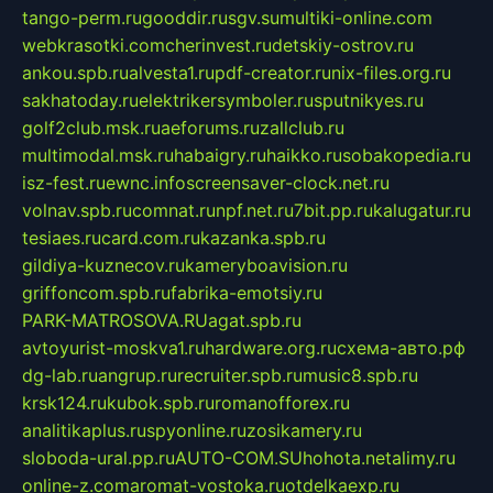
tango-perm.ru
gooddir.ru
sgv.su
multiki-online.com
webkrasotki.com
cherinvest.ru
detskiy-ostrov.ru
ankou.spb.ru
alvesta1.ru
pdf-creator.ru
nix-files.org.ru
sakhatoday.ru
elektrikersymboler.ru
sputnikyes.ru
golf2club.msk.ru
aeforums.ru
zallclub.ru
multimodal.msk.ru
habaigry.ru
haikko.ru
sobakopedia.ru
isz-fest.ru
ewnc.info
screensaver-clock.net.ru
volnav.spb.ru
comnat.ru
npf.net.ru
7bit.pp.ru
kalugatur.ru
tesiaes.ru
card.com.ru
kazanka.spb.ru
gildiya-kuznecov.ru
kameryboavision.ru
griffoncom.spb.ru
fabrika-emotsiy.ru
PARK-MATROSOVA.RU
agat.spb.ru
avtoyurist-moskva1.ru
hardware.org.ru
схема-авто.рф
dg-lab.ru
angrup.ru
recruiter.spb.ru
music8.spb.ru
krsk124.ru
kubok.spb.ru
romanofforex.ru
analitikaplus.ru
spyonline.ru
zosikamery.ru
sloboda-ural.pp.ru
AUTO-COM.SU
hohota.net
alimy.ru
online-z.com
aromat-vostoka.ru
otdelkaexp.ru