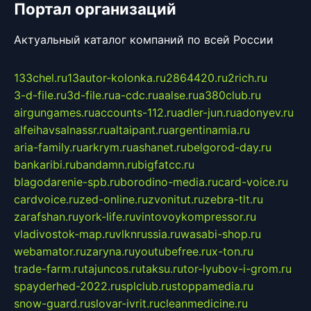
Портал организаций
Актуальный каталог компаний по всей России
133chel.ru
13autor-kolonka.ru
2864420.ru
2rich.ru
3-d-file.ru
3d-file.ru
a-cdc.ru
aalse.ru
a380club.ru
airgungames.ru
accounts-112.ru
adler-jun.ru
adonyev.ru
alfeihavsalnassr.ru
altaipant.ru
argentinamia.ru
aria-family.ru
arkrym.ru
ashanet.ru
belgorod-day.ru
bankaribi.ru
bandamn.ru
bigfatcc.ru
blagodarenie-spb.ru
borodino-media.ru
card-voice.ru
cardvoice.ru
zed-online.ru
zvonitut.ru
zebra-tlt.ru
zarafshan.ru
york-life.ru
vintovoykompressor.ru
vladivostok-map.ru
vlknrussia.ru
wasabi-shop.ru
webamator.ru
zaryna.ru
youtubefree.ru
x-ton.ru
trade-farm.ru
tajuncos.ru
taksu.ru
tor-lyubov-i-grom.ru
spayderhed-2022.ru
splclub.ru
stoppamedia.ru
snow-guard.ru
slovar-ivrit.ru
cleanmedicine.ru