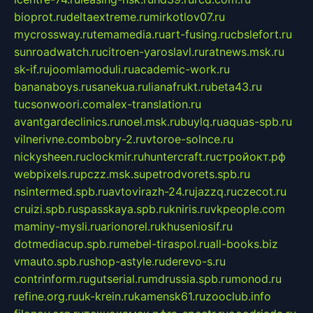
bioprot.ru
deltaextreme.ru
mirkotlov07.ru
mycrossway.ru
temamedia.ru
art-fusing.ru
cbslefort.ru
sunroadwatch.ru
citroen-yaroslavl.ru
ratnews.msk.ru
sk-if.ru
joomlamoduli.ru
academic-work.ru
bananaboys.ru
sanekua.ru
lianafrukt.ru
beta43.ru
tucsonwoori.com
alex-translation.ru
avantgardeclinics.ru
noel.msk.ru
buylq.ru
aquas-spb.ru
vilnerivne.com
bobry-2.ru
vtoroe-solnce.ru
nickysheen.ru
clockmir.ru
huntercraft.ru
стройокт.рф
webpixels.ru
pczz.msk.su
petrodvorets.spb.ru
nsintermed.spb.ru
avtovirazh-24.ru
jazzq.ru
czecot.ru
cruizi.spb.ru
spasskaya.spb.ru
kniris.ru
vkpeople.com
maminy-mysli.ru
arionorel.ru
khuseniosif.ru
dotmediacup.spb.ru
mebel-tiraspol.ru
all-books.biz
vmauto.spb.ru
shop-astyle.ru
derevo-s.ru
contrinform.ru
gutserial.ru
mdrussia.spb.ru
monod.ru
refine.org.ru
uk-krein.ru
kamensk61.ru
zooclub.info