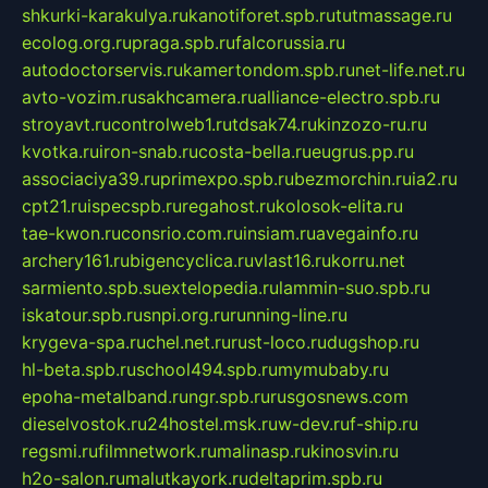
shkurki-karakulya.ru
kanotiforet.spb.ru
tutmassage.ru
ecolog.org.ru
praga.spb.ru
falcorussia.ru
autodoctorservis.ru
kamertondom.spb.ru
net-life.net.ru
avto-vozim.ru
sakhcamera.ru
alliance-electro.spb.ru
stroyavt.ru
controlweb1.ru
tdsak74.ru
kinzozo-ru.ru
kvotka.ru
iron-snab.ru
costa-bella.ru
eugrus.pp.ru
associaciya39.ru
primexpo.spb.ru
bezmorchin.ru
ia2.ru
cpt21.ru
ispecspb.ru
regahost.ru
kolosok-elita.ru
tae-kwon.ru
consrio.com.ru
insiam.ru
avegainfo.ru
archery161.ru
bigencyclica.ru
vlast16.ru
korru.net
sarmiento.spb.su
extelopedia.ru
lammin-suo.spb.ru
iskatour.spb.ru
snpi.org.ru
running-line.ru
krygeva-spa.ru
chel.net.ru
rust-loco.ru
dugshop.ru
hl-beta.spb.ru
school494.spb.ru
mymubaby.ru
epoha-metalband.ru
ngr.spb.ru
rusgosnews.com
dieselvostok.ru
24hostel.msk.ru
w-dev.ru
f-ship.ru
regsmi.ru
filmnetwork.ru
malinasp.ru
kinosvin.ru
h2o-salon.ru
malutkayork.ru
deltaprim.spb.ru