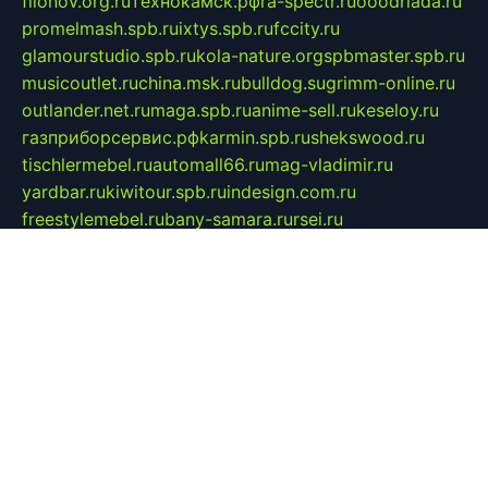
filonov.org.ru
технокамск.рф
ra-spectr.ru
ooodriada.ru
promelmash.spb.ru
ixtys.spb.ru
fccity.ru
glamourstudio.spb.ru
kola-nature.org
spbmaster.spb.ru
musicoutlet.ru
china.msk.ru
bulldog.su
grimm-online.ru
outlander.net.ru
maga.spb.ru
anime-sell.ru
keseloy.ru
газприборсервис.рф
karmin.spb.ru
shekswood.ru
tischlermebel.ru
automall66.ru
mag-vladimir.ru
yardbar.ru
kiwitour.spb.ru
indesign.com.ru
freestylemebel.ru
bany-samara.ru
rsei.ru
naidisvoyput.ru
mgsn-invest.ru
ipkamerasannce.ru
alicante-house.ru
ibelka74.ru
cozyhouse.info
vlkargalev-studio.ru
700mb.ru
figura-ufa.ru
alina-live.ru
belarusiannews.ru
womenknow.ru
dos-vniimk.ru
sega.net.ru
dv.net.ru
phenomenonsofhistory.com
telesputnik.net.ru
wall.pp.ru
pylesosroidmi.ru
gtc-clan.ru
cligs.ru
bibikazap.ru
popova.org.ru
netwhistler.spb.ru
bellvil.ru
bonzon.ru
iss-vladik.ru
defiparis.net.ru
las-gryzas.ru
amku.ru