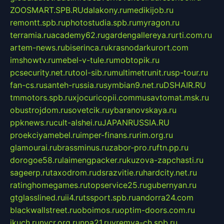
ZOOSMART.SPB.RU
dalakony.ru
medikijob.ru
remontt.spb.ru
photostudia.spb.ru
myragon.ru
terramia.ru
academy62.ru
gardengallereya.ru
rti.com.ru
artem-news.ru
biserinca.ru
krasnodarkurort.com
imshowtv.ru
mebel-v-tule.ru
mobtopik.ru
pcsecurity.net.ru
tool-sib.ru
multimetrunit.ru
sp-tour.ru
fan-cs.ru
santeh-russia.ru
symbian9.net.ru
DSHAIR.RU
tmmotors.spb.ru
xjocuricopii.com
musavtomat.msk.ru
obustrojdom.ru
sovetcik.ru
ybaranovskaya.ru
ppknews.ru
cult-alshei.ru
JAPANRUSSIA.RU
proekciyamebel.ru
imper-finans.ru
rim.org.ru
glamourai.ru
brassminus.ru
zabor-pro.ru
ftn.pp.ru
dorogoe58.ru
laimengpacker.ru
kuzova-zapchasti.ru
sageerp.ru
taxodrom.ru
dsrazvitie.ru
hardcity.net.ru
ratinghomegames.ru
topservice25.ru
gubernyan.ru
gtglasslined.ru
ii4.ru
tssport.spb.ru
andorra24.com
blackwallstreet.ru
oboimos.ru
optim-doors.com.ru
ikuch.ru
nycr.org.ru
npa21.ru
vremya-ch.spb.ru