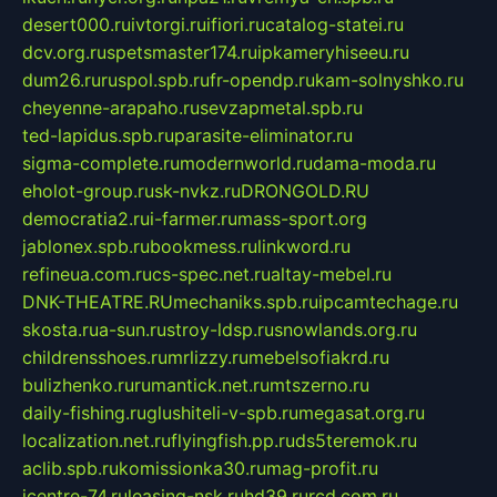
desert000.ru
ivtorgi.ru
ifiori.ru
catalog-statei.ru
dcv.org.ru
spetsmaster174.ru
ipkameryhiseeu.ru
dum26.ru
ruspol.spb.ru
fr-opendp.ru
kam-solnyshko.ru
cheyenne-arapaho.ru
sevzapmetal.spb.ru
ted-lapidus.spb.ru
parasite-eliminator.ru
sigma-complete.ru
modernworld.ru
dama-moda.ru
eholot-group.ru
sk-nvkz.ru
DRONGOLD.RU
democratia2.ru
i-farmer.ru
mass-sport.org
jablonex.spb.ru
bookmess.ru
linkword.ru
refineua.com.ru
cs-spec.net.ru
altay-mebel.ru
DNK-THEATRE.RU
mechaniks.spb.ru
ipcamtechage.ru
skosta.ru
a-sun.ru
stroy-ldsp.ru
snowlands.org.ru
childrensshoes.ru
mrlizzy.ru
mebelsofiakrd.ru
bulizhenko.ru
rumantick.net.ru
mtszerno.ru
daily-fishing.ru
glushiteli-v-spb.ru
megasat.org.ru
localization.net.ru
flyingfish.pp.ru
ds5teremok.ru
aclib.spb.ru
komissionka30.ru
mag-profit.ru
icentre-74.ru
leasing-nsk.ru
hd39.ru
rcd.com.ru