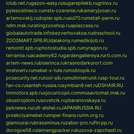
iclub.net.ru
gazon-easy.ru
sugarepilekb.ru
grinox.ru
pylesostineco.ru
msts-ozarenie.ru
kameryjooan.ru
artemovskij.ru
dopler.spb.ru
aid70.ru
metall-perm.ru
ndm.msk.ru
ratingzooshop.ru
apiaccess.ru
globalautotrade.info
bezverhovskoe.ru
drsschool.ru
ZOOSMART.SPB.RU
dalakony.ru
medikijob.ru
remontt.spb.ru
photostudia.spb.ru
myragon.ru
terramia.ru
academy62.ru
gardengallereya.ru
rti.com.ru
artem-news.ru
biserinca.ru
krasnodarkurort.com
imshowtv.ru
mebel-v-tule.ru
mobtopik.ru
pcsecurity.net.ru
tool-sib.ru
multimetrunit.ru
sp-tour.ru
fan-cs.ru
santeh-russia.ru
symbian9.net.ru
DSHAIR.RU
tmmotors.spb.ru
xjocuricopii.com
musavtomat.msk.ru
obustrojdom.ru
sovetcik.ru
ybaranovskaya.ru
ppknews.ru
cult-alshei.ru
JAPANRUSSIA.RU
proekciyamebel.ru
imper-finans.ru
rim.org.ru
glamourai.ru
brassminus.ru
zabor-pro.ru
ftn.pp.ru
dorogoe58.ru
laimengpacker.ru
kuzova-zapchasti.ru