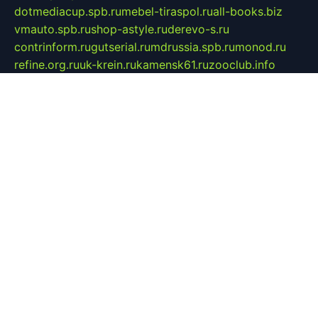
dotmediacup.spb.ru
mebel-tiraspol.ru
all-books.biz
vmauto.spb.ru
shop-astyle.ru
derevo-s.ru
contrinform.ru
gutserial.ru
mdrussia.spb.ru
monod.ru
refine.org.ru
uk-krein.ru
kamensk61.ru
zooclub.info
filonov.org.ru
технокамск.рф
ra-spectr.ru
ooodriada.ru
promelmash.spb.ru
ixtys.spb.ru
fccity.ru
glamourstudio.spb.ru
kola-nature.org
spbmaster.spb.ru
musicoutlet.ru
china.msk.ru
bulldog.su
grimm-online.ru
outlander.net.ru
maga.spb.ru
anime-sell.ru
keseloy.ru
газприборсервис.рф
karmin.spb.ru
shekswood.ru
tischlermebel.ru
automall66.ru
mag-vladimir.ru
yardbar.ru
kiwitour.spb.ru
indesign.com.ru
freestylemebel.ru
bany-samara.ru
rsei.ru
naidisvoyput.ru
mgsn-invest.ru
ipkamerasannce.ru
alicante-house.ru
ibelka74.ru
cozyhouse.info
vlkargalev-studio.ru
700mb.ru
figura-ufa.ru
alina-live.ru
belarusiannews.ru
womenknow.ru
dos-vniimk.ru
sega.net.ru
dv.net.ru
phenomenonsofhistory.com