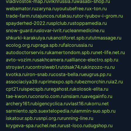
vladivostok-map.ru
vlknrussia.ru
wasabi-shop.ru
webamator.ru
zaryna.ru
youtubefree.ru
x-ton.ru
trade-farm.ru
tajuncos.ru
taksu.ru
tor-lyubov-i-grom.ru
spayderhed-2022.ru
splclub.ru
stoppamedia.ru
snow-guard.ru
slovar-ivrit.ru
cleanmedicine.ru
shkurki-karakulya.ru
kanotiforet.spb.ru
tutmassage.ru
ecolog.org.ru
praga.spb.ru
falcorussia.ru
autodoctorservis.ru
kamertondom.spb.ru
net-life.net.ru
avto-vozim.ru
sakhcamera.ru
alliance-electro.spb.ru
stroyavt.ru
controlweb1.ru
tdsak74.ru
kinzozo-ru.ru
kvotka.ru
iron-snab.ru
costa-bella.ru
eugrus.pp.ru
associaciya39.ru
primexpo.spb.ru
bezmorchin.ru
ia2.ru
cpt21.ru
ispecspb.ru
regahost.ru
kolosok-elita.ru
tae-kwon.ru
consrio.com.ru
insiam.ru
avegainfo.ru
archery161.ru
bigencyclica.ru
vlast16.ru
korru.net
sarmiento.spb.su
extelopedia.ru
lammin-suo.spb.ru
iskatour.spb.ru
snpi.org.ru
running-line.ru
krygeva-spa.ru
chel.net.ru
rust-loco.ru
dugshop.ru