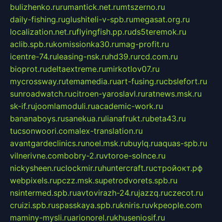
bulizhenko.ru
rumantick.net.ru
mtszerno.ru
daily-fishing.ru
glushiteli-v-spb.ru
megasat.org.ru
localization.net.ru
flyingfish.pp.ru
ds5teremok.ru
aclib.spb.ru
komissionka30.ru
mag-profit.ru
icentre-74.ru
leasing-nsk.ru
hd39.ru
rcd.com.ru
bioprot.ru
deltaextreme.ru
mirkotlov07.ru
mycrossway.ru
temamedia.ru
art-fusing.ru
cbslefort.ru
sunroadwatch.ru
citroen-yaroslavl.ru
ratnews.msk.ru
sk-if.ru
joomlamoduli.ru
academic-work.ru
bananaboys.ru
sanekua.ru
lianafrukt.ru
beta43.ru
tucsonwoori.com
alex-translation.ru
avantgardeclinics.ru
noel.msk.ru
buylq.ru
aquas-spb.ru
vilnerivne.com
bobry-2.ru
vtoroe-solnce.ru
nickysheen.ru
clockmir.ru
huntercraft.ru
стройокт.рф
webpixels.ru
pczz.msk.su
petrodvorets.spb.ru
nsintermed.spb.ru
avtovirazh-24.ru
jazzq.ru
czecot.ru
cruizi.spb.ru
spasskaya.spb.ru
kniris.ru
vkpeople.com
maminy-mysli.ru
arionorel.ru
khuseniosif.ru