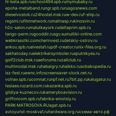
hl-beta.spb.ru
school494.spb.ru
mymubaby.ru
epoha-metalband.ru
ngr.spb.ru
rusgosnews.com
dieselvostok.ru
24hostel.msk.ru
w-dev.ru
f-ship.ru
regsmi.ru
filmnetwork.ru
malinasp.ru
kinosvin.ru
h2o-salon.ru
malutkayork.ru
deltaprim.spb.ru
tango-perm.ru
gooddir.ru
sgv.su
multiki-online.com
webkrasotki.com
cherinvest.ru
detskiy-ostrov.ru
ankou.spb.ru
alvesta1.ru
pdf-creator.ru
nix-files.org.ru
sakhatoday.ru
elektrikersymboler.ru
sputnikyes.ru
golf2club.msk.ru
aeforums.ru
zallclub.ru
multimodal.msk.ru
habaigry.ru
haikko.ru
sobakopedia.ru
isz-fest.ru
ewnc.info
screensaver-clock.net.ru
volnav.spb.ru
comnat.ru
npf.net.ru
7bit.pp.ru
kalugatur.ru
tesiaes.ru
card.com.ru
kazanka.spb.ru
gildiya-kuznecov.ru
kameryboavision.ru
griffoncom.spb.ru
fabrika-emotsiy.ru
PARK-MATROSOVA.RU
agat.spb.ru
avtoyurist-moskva1.ru
hardware.org.ru
схема-авто.рф