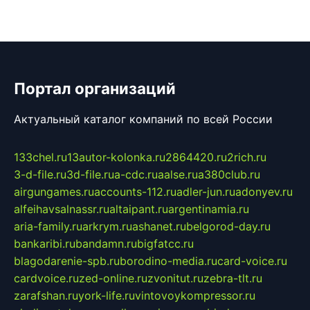
Портал организаций
Актуальный каталог компаний по всей России
133chel.ru
13autor-kolonka.ru
2864420.ru
2rich.ru
3-d-file.ru
3d-file.ru
a-cdc.ru
aalse.ru
a380club.ru
airgungames.ru
accounts-112.ru
adler-jun.ru
adonyev.ru
alfeihavsalnassr.ru
altaipant.ru
argentinamia.ru
aria-family.ru
arkrym.ru
ashanet.ru
belgorod-day.ru
bankaribi.ru
bandamn.ru
bigfatcc.ru
blagodarenie-spb.ru
borodino-media.ru
card-voice.ru
cardvoice.ru
zed-online.ru
zvonitut.ru
zebra-tlt.ru
zarafshan.ru
york-life.ru
vintovoykompressor.ru