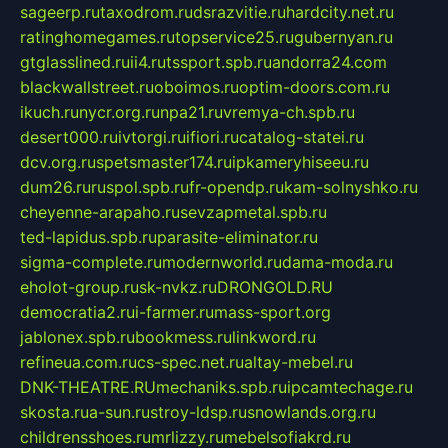
sageerp.ru
taxodrom.ru
dsrazvitie.ru
hardcity.net.ru
ratinghomegames.ru
topservice25.ru
gubernyan.ru
gtglasslined.ru
ii4.ru
tssport.spb.ru
andorra24.com
blackwallstreet.ru
oboimos.ru
optim-doors.com.ru
ikuch.ru
nycr.org.ru
npa21.ru
vremya-ch.spb.ru
desert000.ru
ivtorgi.ru
ifiori.ru
catalog-statei.ru
dcv.org.ru
spetsmaster174.ru
ipkameryhiseeu.ru
dum26.ru
ruspol.spb.ru
fr-opendp.ru
kam-solnyshko.ru
cheyenne-arapaho.ru
sevzapmetal.spb.ru
ted-lapidus.spb.ru
parasite-eliminator.ru
sigma-complete.ru
modernworld.ru
dama-moda.ru
eholot-group.ru
sk-nvkz.ru
DRONGOLD.RU
democratia2.ru
i-farmer.ru
mass-sport.org
jablonex.spb.ru
bookmess.ru
linkword.ru
refineua.com.ru
cs-spec.net.ru
altay-mebel.ru
DNK-THEATRE.RU
mechaniks.spb.ru
ipcamtechage.ru
skosta.ru
a-sun.ru
stroy-ldsp.ru
snowlands.org.ru
childrensshoes.ru
mrlizzy.ru
mebelsofiakrd.ru