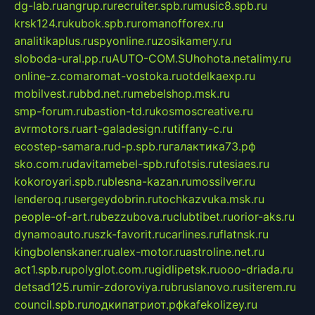
dg-lab.ru
angrup.ru
recruiter.spb.ru
music8.spb.ru
krsk124.ru
kubok.spb.ru
romanofforex.ru
analitikaplus.ru
spyonline.ru
zosikamery.ru
sloboda-ural.pp.ru
AUTO-COM.SU
hohota.net
alimy.ru
online-z.com
aromat-vostoka.ru
otdelkaexp.ru
mobilvest.ru
bbd.net.ru
mebelshop.msk.ru
smp-forum.ru
bastion-td.ru
kosmoscreative.ru
avrmotors.ru
art-galadesign.ru
tiffany-c.ru
ecostep-samara.ru
d-p.spb.ru
галактика73.рф
sko.com.ru
davitamebel-spb.ru
fotsis.ru
tesiaes.ru
kokoroyari.spb.ru
blesna-kazan.ru
mossilver.ru
lenderoq.ru
sergeydobrin.ru
tochkazvuka.msk.ru
people-of-art.ru
bezzubova.ru
clubtibet.ru
orior-aks.ru
dynamoauto.ru
szk-favorit.ru
carlines.ru
flatnsk.ru
kingbolenskaner.ru
alex-motor.ru
astroline.net.ru
act1.spb.ru
polyglot.com.ru
gidlipetsk.ru
ooo-driada.ru
detsad125.ru
mir-zdoroviya.ru
bruslanovo.ru
siterem.ru
council.spb.ru
лодкипатриот.рф
kafekolizey.ru