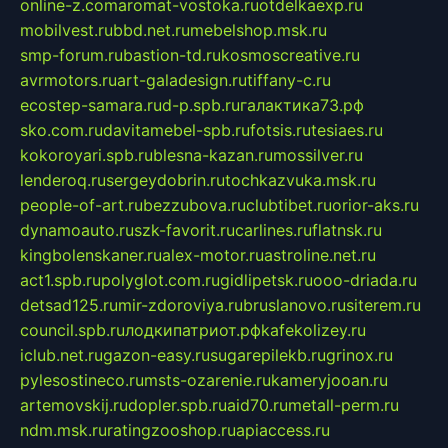
online-z.com
aromat-vostoka.ru
otdelkaexp.ru
mobilvest.ru
bbd.net.ru
mebelshop.msk.ru
smp-forum.ru
bastion-td.ru
kosmoscreative.ru
avrmotors.ru
art-galadesign.ru
tiffany-c.ru
ecostep-samara.ru
d-p.spb.ru
галактика73.рф
sko.com.ru
davitamebel-spb.ru
fotsis.ru
tesiaes.ru
kokoroyari.spb.ru
blesna-kazan.ru
mossilver.ru
lenderoq.ru
sergeydobrin.ru
tochkazvuka.msk.ru
people-of-art.ru
bezzubova.ru
clubtibet.ru
orior-aks.ru
dynamoauto.ru
szk-favorit.ru
carlines.ru
flatnsk.ru
kingbolenskaner.ru
alex-motor.ru
astroline.net.ru
act1.spb.ru
polyglot.com.ru
gidlipetsk.ru
ooo-driada.ru
detsad125.ru
mir-zdoroviya.ru
bruslanovo.ru
siterem.ru
council.spb.ru
лодкипатриот.рф
kafekolizey.ru
iclub.net.ru
gazon-easy.ru
sugarepilekb.ru
grinox.ru
pylesostineco.ru
msts-ozarenie.ru
kameryjooan.ru
artemovskij.ru
dopler.spb.ru
aid70.ru
metall-perm.ru
ndm.msk.ru
ratingzooshop.ru
apiaccess.ru