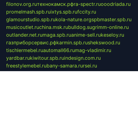
filonov.org.ru
технокамск.рф
ra-spectr.ru
ooodriada.ru
promelmash.spb.ru
ixtys.spb.ru
fccity.ru
glamourstudio.spb.ru
kola-nature.org
spbmaster.spb.ru
musicoutlet.ru
china.msk.ru
bulldog.su
grimm-online.ru
outlander.net.ru
maga.spb.ru
anime-sell.ru
keseloy.ru
газприборсервис.рф
karmin.spb.ru
shekswood.ru
tischlermebel.ru
automall66.ru
mag-vladimir.ru
yardbar.ru
kiwitour.spb.ru
indesign.com.ru
freestylemebel.ru
bany-samara.ru
rsei.ru
naidisvoyput.ru
mgsn-invest.ru
ipkamerasannce.ru
alicante-house.ru
ibelka74.ru
cozyhouse.info
vlkargalev-studio.ru
700mb.ru
figura-ufa.ru
alina-live.ru
belarusiannews.ru
womenknow.ru
dos-vniimk.ru
sega.net.ru
dv.net.ru
phenomenonsofhistory.com
telesputnik.net.ru
wall.pp.ru
pylesosroidmi.ru
gtc-clan.ru
cligs.ru
bibikazap.ru
popova.org.ru
netwhistler.spb.ru
bellvil.ru
bonzon.ru
iss-vladik.ru
defiparis.net.ru
las-gryzas.ru
amku.ru