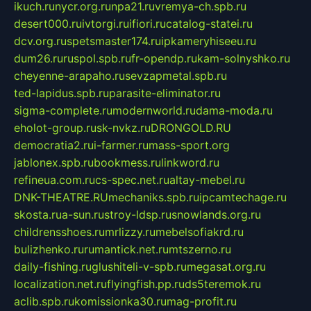
ikuch.ru
nycr.org.ru
npa21.ru
vremya-ch.spb.ru
desert000.ru
ivtorgi.ru
ifiori.ru
catalog-statei.ru
dcv.org.ru
spetsmaster174.ru
ipkameryhiseeu.ru
dum26.ru
ruspol.spb.ru
fr-opendp.ru
kam-solnyshko.ru
cheyenne-arapaho.ru
sevzapmetal.spb.ru
ted-lapidus.spb.ru
parasite-eliminator.ru
sigma-complete.ru
modernworld.ru
dama-moda.ru
eholot-group.ru
sk-nvkz.ru
DRONGOLD.RU
democratia2.ru
i-farmer.ru
mass-sport.org
jablonex.spb.ru
bookmess.ru
linkword.ru
refineua.com.ru
cs-spec.net.ru
altay-mebel.ru
DNK-THEATRE.RU
mechaniks.spb.ru
ipcamtechage.ru
skosta.ru
a-sun.ru
stroy-ldsp.ru
snowlands.org.ru
childrensshoes.ru
mrlizzy.ru
mebelsofiakrd.ru
bulizhenko.ru
rumantick.net.ru
mtszerno.ru
daily-fishing.ru
glushiteli-v-spb.ru
megasat.org.ru
localization.net.ru
flyingfish.pp.ru
ds5teremok.ru
aclib.spb.ru
komissionka30.ru
mag-profit.ru