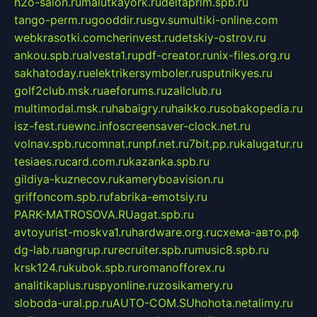
h2o-salon.ru
malutkayork.ru
deltaprim.spb.ru
tango-perm.ru
gooddir.ru
sgv.su
multiki-online.com
webkrasotki.com
cherinvest.ru
detskiy-ostrov.ru
ankou.spb.ru
alvesta1.ru
pdf-creator.ru
nix-files.org.ru
sakhatoday.ru
elektrikersymboler.ru
sputnikyes.ru
golf2club.msk.ru
aeforums.ru
zallclub.ru
multimodal.msk.ru
habaigry.ru
haikko.ru
sobakopedia.ru
isz-fest.ru
ewnc.info
screensaver-clock.net.ru
volnav.spb.ru
comnat.ru
npf.net.ru
7bit.pp.ru
kalugatur.ru
tesiaes.ru
card.com.ru
kazanka.spb.ru
gildiya-kuznecov.ru
kameryboavision.ru
griffoncom.spb.ru
fabrika-emotsiy.ru
PARK-MATROSOVA.RU
agat.spb.ru
avtoyurist-moskva1.ru
hardware.org.ru
схема-авто.рф
dg-lab.ru
angrup.ru
recruiter.spb.ru
music8.spb.ru
krsk124.ru
kubok.spb.ru
romanofforex.ru
analitikaplus.ru
spyonline.ru
zosikamery.ru
sloboda-ural.pp.ru
AUTO-COM.SU
hohota.net
alimy.ru