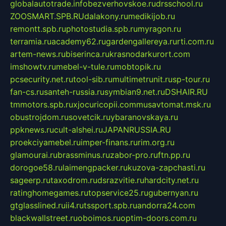
globalautotrade.info
bezverhovskoe.ru
drsschool.ru
ZOOSMART.SPB.RU
dalakony.ru
medikijob.ru
remontt.spb.ru
photostudia.spb.ru
myragon.ru
terramia.ru
academy62.ru
gardengallereya.ru
rti.com.ru
artem-news.ru
biserinca.ru
krasnodarkurort.com
imshowtv.ru
mebel-v-tule.ru
mobtopik.ru
pcsecurity.net.ru
tool-sib.ru
multimetrunit.ru
sp-tour.ru
fan-cs.ru
santeh-russia.ru
symbian9.net.ru
DSHAIR.RU
tmmotors.spb.ru
xjocuricopii.com
musavtomat.msk.ru
obustrojdom.ru
sovetcik.ru
ybaranovskaya.ru
ppknews.ru
cult-alshei.ru
JAPANRUSSIA.RU
proekciyamebel.ru
imper-finans.ru
rim.org.ru
glamourai.ru
brassminus.ru
zabor-pro.ru
ftn.pp.ru
dorogoe58.ru
laimengpacker.ru
kuzova-zapchasti.ru
sageerp.ru
taxodrom.ru
dsrazvitie.ru
hardcity.net.ru
ratinghomegames.ru
topservice25.ru
gubernyan.ru
gtglasslined.ru
ii4.ru
tssport.spb.ru
andorra24.com
blackwallstreet.ru
oboimos.ru
optim-doors.com.ru