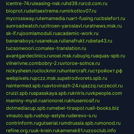
icentre-74.ru
leasing-nsk.ru
hd39.ru
rcd.com.ru
bioprot.ru
deltaextreme.ru
mirkotlov07.ru
mycrossway.ru
temamedia.ru
art-fusing.ru
cbslefort.ru
sunroadwatch.ru
citroen-yaroslavl.ru
ratnews.msk.ru
sk-if.ru
joomlamoduli.ru
academic-work.ru
bananaboys.ru
sanekua.ru
lianafrukt.ru
beta43.ru
tucsonwoori.com
alex-translation.ru
avantgardeclinics.ru
noel.msk.ru
buylq.ru
aquas-spb.ru
vilnerivne.com
bobry-2.ru
vtoroe-solnce.ru
nickysheen.ru
clockmir.ru
huntercraft.ru
стройокт.рф
webpixels.ru
pczz.msk.su
petrodvorets.spb.ru
nsintermed.spb.ru
avtovirazh-24.ru
jazzq.ru
czecot.ru
cruizi.spb.ru
spasskaya.spb.ru
kniris.ru
vkpeople.com
maminy-mysli.ru
arionorel.ru
khuseniosif.ru
dotmediacup.spb.ru
mebel-tiraspol.ru
all-books.biz
vmauto.spb.ru
shop-astyle.ru
derevo-s.ru
contrinform.ru
gutserial.ru
mdrussia.spb.ru
monod.ru
refine.org.ru
uk-krein.ru
kamensk61.ru
zooclub.info