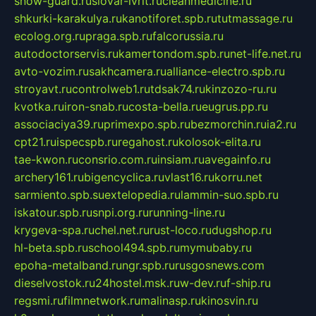
snow-guard.ru
slovar-ivrit.ru
cleanmedicine.ru
shkurki-karakulya.ru
kanotiforet.spb.ru
tutmassage.ru
ecolog.org.ru
praga.spb.ru
falcorussia.ru
autodoctorservis.ru
kamertondom.spb.ru
net-life.net.ru
avto-vozim.ru
sakhcamera.ru
alliance-electro.spb.ru
stroyavt.ru
controlweb1.ru
tdsak74.ru
kinzozo-ru.ru
kvotka.ru
iron-snab.ru
costa-bella.ru
eugrus.pp.ru
associaciya39.ru
primexpo.spb.ru
bezmorchin.ru
ia2.ru
cpt21.ru
ispecspb.ru
regahost.ru
kolosok-elita.ru
tae-kwon.ru
consrio.com.ru
insiam.ru
avegainfo.ru
archery161.ru
bigencyclica.ru
vlast16.ru
korru.net
sarmiento.spb.su
extelopedia.ru
lammin-suo.spb.ru
iskatour.spb.ru
snpi.org.ru
running-line.ru
krygeva-spa.ru
chel.net.ru
rust-loco.ru
dugshop.ru
hl-beta.spb.ru
school494.spb.ru
mymubaby.ru
epoha-metalband.ru
ngr.spb.ru
rusgosnews.com
dieselvostok.ru
24hostel.msk.ru
w-dev.ru
f-ship.ru
regsmi.ru
filmnetwork.ru
malinasp.ru
kinosvin.ru