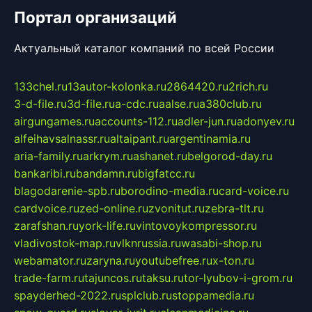
Портал организаций
Актуальный каталог компаний по всей России
133chel.ru
13autor-kolonka.ru
2864420.ru
2rich.ru
3-d-file.ru
3d-file.ru
a-cdc.ru
aalse.ru
a380club.ru
airgungames.ru
accounts-112.ru
adler-jun.ru
adonyev.ru
alfeihavsalnassr.ru
altaipant.ru
argentinamia.ru
aria-family.ru
arkrym.ru
ashanet.ru
belgorod-day.ru
bankaribi.ru
bandamn.ru
bigfatcc.ru
blagodarenie-spb.ru
borodino-media.ru
card-voice.ru
cardvoice.ru
zed-online.ru
zvonitut.ru
zebra-tlt.ru
zarafshan.ru
york-life.ru
vintovoykompressor.ru
vladivostok-map.ru
vlknrussia.ru
wasabi-shop.ru
webamator.ru
zaryna.ru
youtubefree.ru
x-ton.ru
trade-farm.ru
tajuncos.ru
taksu.ru
tor-lyubov-i-grom.ru
spayderhed-2022.ru
splclub.ru
stoppamedia.ru