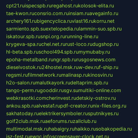
cpt21.ru
ispecspb.ru
regahost.ru
kolosok-elita.ru
tae-kwon.ru
consrio.com.ru
insiam.ru
avegainfo.ru
archery161.ru
bigencyclica.ru
vlast16.ru
korru.net
sarmiento.spb.su
extelopedia.ru
lammin-suo.spb.ru
iskatour.spb.ru
snpi.org.ru
running-line.ru
krygeva-spa.ru
chel.net.ru
rust-loco.ru
dugshop.ru
hl-beta.spb.ru
school494.spb.ru
mymubaby.ru
epoha-metalband.ru
ngr.spb.ru
rusgosnews.com
dieselvostok.ru
24hostel.msk.ru
w-dev.ru
f-ship.ru
regsmi.ru
filmnetwork.ru
malinasp.ru
kinosvin.ru
h2o-salon.ru
malutkayork.ru
deltaprim.spb.ru
tango-perm.ru
gooddir.ru
sgv.su
multiki-online.com
webkrasotki.com
cherinvest.ru
detskiy-ostrov.ru
ankou.spb.ru
alvesta1.ru
pdf-creator.ru
nix-files.org.ru
sakhatoday.ru
elektrikersymboler.ru
sputnikyes.ru
golf2club.msk.ru
aeforums.ru
zallclub.ru
multimodal.msk.ru
habaigry.ru
haikko.ru
sobakopedia.ru
isz-fest.ru
ewnc.info
screensaver-clock.net.ru