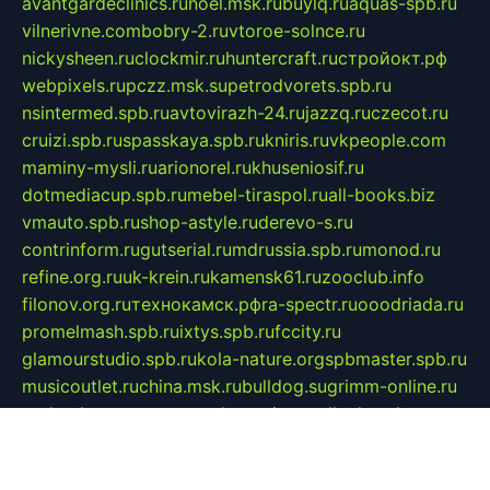
avantgardeclinics.ru
noel.msk.ru
buylq.ru
aquas-spb.ru
vilnerivne.com
bobry-2.ru
vtoroe-solnce.ru
nickysheen.ru
clockmir.ru
huntercraft.ru
стройокт.рф
webpixels.ru
pczz.msk.su
petrodvorets.spb.ru
nsintermed.spb.ru
avtovirazh-24.ru
jazzq.ru
czecot.ru
cruizi.spb.ru
spasskaya.spb.ru
kniris.ru
vkpeople.com
maminy-mysli.ru
arionorel.ru
khuseniosif.ru
dotmediacup.spb.ru
mebel-tiraspol.ru
all-books.biz
vmauto.spb.ru
shop-astyle.ru
derevo-s.ru
contrinform.ru
gutserial.ru
mdrussia.spb.ru
monod.ru
refine.org.ru
uk-krein.ru
kamensk61.ru
zooclub.info
filonov.org.ru
технокамск.рф
ra-spectr.ru
ooodriada.ru
promelmash.spb.ru
ixtys.spb.ru
fccity.ru
glamourstudio.spb.ru
kola-nature.org
spbmaster.spb.ru
musicoutlet.ru
china.msk.ru
bulldog.su
grimm-online.ru
outlander.net.ru
maga.spb.ru
anime-sell.ru
keseloy.ru
газприборсервис.рф
karmin.spb.ru
shekswood.ru
tischlermebel.ru
automall66.ru
mag-vladimir.ru