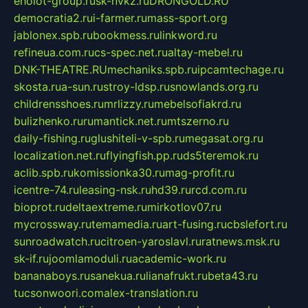
eholot-group.ru
sk-nvkz.ru
DRONGOLD.RU
democratia2.ru
i-farmer.ru
mass-sport.org
jablonex.spb.ru
bookmess.ru
linkword.ru
refineua.com.ru
cs-spec.net.ru
altay-mebel.ru
DNK-THEATRE.RU
mechaniks.spb.ru
ipcamtechage.ru
skosta.ru
a-sun.ru
stroy-ldsp.ru
snowlands.org.ru
childrensshoes.ru
mrlizzy.ru
mebelsofiakrd.ru
bulizhenko.ru
rumantick.net.ru
mtszerno.ru
daily-fishing.ru
glushiteli-v-spb.ru
megasat.org.ru
localization.net.ru
flyingfish.pp.ru
ds5teremok.ru
aclib.spb.ru
komissionka30.ru
mag-profit.ru
icentre-74.ru
leasing-nsk.ru
hd39.ru
rcd.com.ru
bioprot.ru
deltaextreme.ru
mirkotlov07.ru
mycrossway.ru
temamedia.ru
art-fusing.ru
cbslefort.ru
sunroadwatch.ru
citroen-yaroslavl.ru
ratnews.msk.ru
sk-if.ru
joomlamoduli.ru
academic-work.ru
bananaboys.ru
sanekua.ru
lianafrukt.ru
beta43.ru
tucsonwoori.com
alex-translation.ru