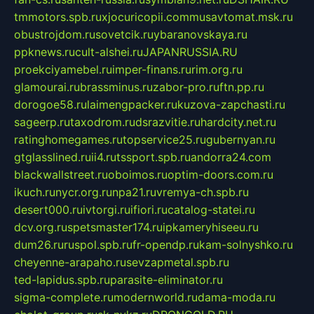
tmmotors.spb.ru
xjocuricopii.com
musavtomat.msk.ru
obustrojdom.ru
sovetcik.ru
ybaranovskaya.ru
ppknews.ru
cult-alshei.ru
JAPANRUSSIA.RU
proekciyamebel.ru
imper-finans.ru
rim.org.ru
glamourai.ru
brassminus.ru
zabor-pro.ru
ftn.pp.ru
dorogoe58.ru
laimengpacker.ru
kuzova-zapchasti.ru
sageerp.ru
taxodrom.ru
dsrazvitie.ru
hardcity.net.ru
ratinghomegames.ru
topservice25.ru
gubernyan.ru
gtglasslined.ru
ii4.ru
tssport.spb.ru
andorra24.com
blackwallstreet.ru
oboimos.ru
optim-doors.com.ru
ikuch.ru
nycr.org.ru
npa21.ru
vremya-ch.spb.ru
desert000.ru
ivtorgi.ru
ifiori.ru
catalog-statei.ru
dcv.org.ru
spetsmaster174.ru
ipkameryhiseeu.ru
dum26.ru
ruspol.spb.ru
fr-opendp.ru
kam-solnyshko.ru
cheyenne-arapaho.ru
sevzapmetal.spb.ru
ted-lapidus.spb.ru
parasite-eliminator.ru
sigma-complete.ru
modernworld.ru
dama-moda.ru