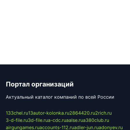
Портал организаций
Актуальный каталог компаний по всей России
133chel.ru
13autor-kolonka.ru
2864420.ru
2rich.ru
3-d-file.ru
3d-file.ru
a-cdc.ru
aalse.ru
a380club.ru
airgungames.ru
accounts-112.ru
adler-jun.ru
adonyev.ru