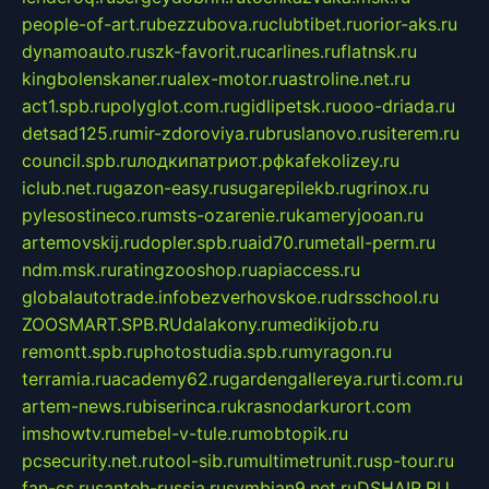
people-of-art.ru
bezzubova.ru
clubtibet.ru
orior-aks.ru
dynamoauto.ru
szk-favorit.ru
carlines.ru
flatnsk.ru
kingbolenskaner.ru
alex-motor.ru
astroline.net.ru
act1.spb.ru
polyglot.com.ru
gidlipetsk.ru
ooo-driada.ru
detsad125.ru
mir-zdoroviya.ru
bruslanovo.ru
siterem.ru
council.spb.ru
лодкипатриот.рф
kafekolizey.ru
iclub.net.ru
gazon-easy.ru
sugarepilekb.ru
grinox.ru
pylesostineco.ru
msts-ozarenie.ru
kameryjooan.ru
artemovskij.ru
dopler.spb.ru
aid70.ru
metall-perm.ru
ndm.msk.ru
ratingzooshop.ru
apiaccess.ru
globalautotrade.info
bezverhovskoe.ru
drsschool.ru
ZOOSMART.SPB.RU
dalakony.ru
medikijob.ru
remontt.spb.ru
photostudia.spb.ru
myragon.ru
terramia.ru
academy62.ru
gardengallereya.ru
rti.com.ru
artem-news.ru
biserinca.ru
krasnodarkurort.com
imshowtv.ru
mebel-v-tule.ru
mobtopik.ru
pcsecurity.net.ru
tool-sib.ru
multimetrunit.ru
sp-tour.ru
fan-cs.ru
santeh-russia.ru
symbian9.net.ru
DSHAIR.RU