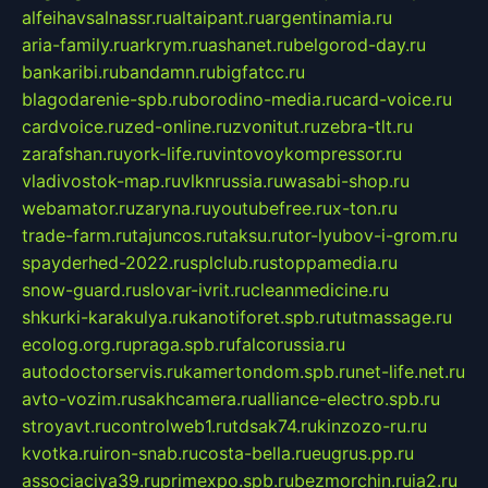
alfeihavsalnassr.ru
altaipant.ru
argentinamia.ru
aria-family.ru
arkrym.ru
ashanet.ru
belgorod-day.ru
bankaribi.ru
bandamn.ru
bigfatcc.ru
blagodarenie-spb.ru
borodino-media.ru
card-voice.ru
cardvoice.ru
zed-online.ru
zvonitut.ru
zebra-tlt.ru
zarafshan.ru
york-life.ru
vintovoykompressor.ru
vladivostok-map.ru
vlknrussia.ru
wasabi-shop.ru
webamator.ru
zaryna.ru
youtubefree.ru
x-ton.ru
trade-farm.ru
tajuncos.ru
taksu.ru
tor-lyubov-i-grom.ru
spayderhed-2022.ru
splclub.ru
stoppamedia.ru
snow-guard.ru
slovar-ivrit.ru
cleanmedicine.ru
shkurki-karakulya.ru
kanotiforet.spb.ru
tutmassage.ru
ecolog.org.ru
praga.spb.ru
falcorussia.ru
autodoctorservis.ru
kamertondom.spb.ru
net-life.net.ru
avto-vozim.ru
sakhcamera.ru
alliance-electro.spb.ru
stroyavt.ru
controlweb1.ru
tdsak74.ru
kinzozo-ru.ru
kvotka.ru
iron-snab.ru
costa-bella.ru
eugrus.pp.ru
associaciya39.ru
primexpo.spb.ru
bezmorchin.ru
ia2.ru