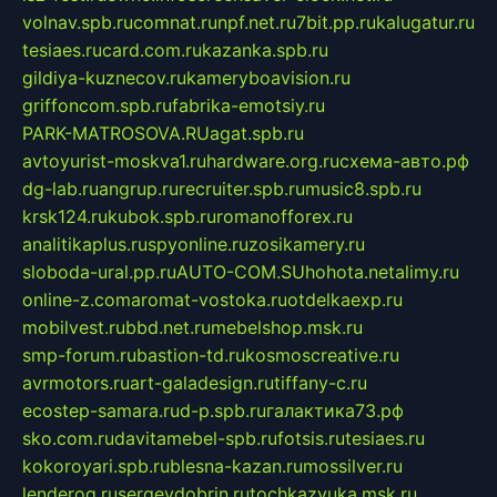
volnav.spb.ru
comnat.ru
npf.net.ru
7bit.pp.ru
kalugatur.ru
tesiaes.ru
card.com.ru
kazanka.spb.ru
gildiya-kuznecov.ru
kameryboavision.ru
griffoncom.spb.ru
fabrika-emotsiy.ru
PARK-MATROSOVA.RU
agat.spb.ru
avtoyurist-moskva1.ru
hardware.org.ru
схема-авто.рф
dg-lab.ru
angrup.ru
recruiter.spb.ru
music8.spb.ru
krsk124.ru
kubok.spb.ru
romanofforex.ru
analitikaplus.ru
spyonline.ru
zosikamery.ru
sloboda-ural.pp.ru
AUTO-COM.SU
hohota.net
alimy.ru
online-z.com
aromat-vostoka.ru
otdelkaexp.ru
mobilvest.ru
bbd.net.ru
mebelshop.msk.ru
smp-forum.ru
bastion-td.ru
kosmoscreative.ru
avrmotors.ru
art-galadesign.ru
tiffany-c.ru
ecostep-samara.ru
d-p.spb.ru
галактика73.рф
sko.com.ru
davitamebel-spb.ru
fotsis.ru
tesiaes.ru
kokoroyari.spb.ru
blesna-kazan.ru
mossilver.ru
lenderoq.ru
sergeydobrin.ru
tochkazvuka.msk.ru