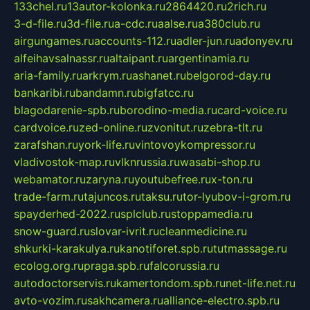
133chel.ru
13autor-kolonka.ru
2864420.ru
2rich.ru
3-d-file.ru
3d-file.ru
a-cdc.ru
aalse.ru
a380club.ru
airgungames.ru
accounts-112.ru
adler-jun.ru
adonyev.ru
alfeihavsalnassr.ru
altaipant.ru
argentinamia.ru
aria-family.ru
arkrym.ru
ashanet.ru
belgorod-day.ru
bankaribi.ru
bandamn.ru
bigfatcc.ru
blagodarenie-spb.ru
borodino-media.ru
card-voice.ru
cardvoice.ru
zed-online.ru
zvonitut.ru
zebra-tlt.ru
zarafshan.ru
york-life.ru
vintovoykompressor.ru
vladivostok-map.ru
vlknrussia.ru
wasabi-shop.ru
webamator.ru
zaryna.ru
youtubefree.ru
x-ton.ru
trade-farm.ru
tajuncos.ru
taksu.ru
tor-lyubov-i-grom.ru
spayderhed-2022.ru
splclub.ru
stoppamedia.ru
snow-guard.ru
slovar-ivrit.ru
cleanmedicine.ru
shkurki-karakulya.ru
kanotiforet.spb.ru
tutmassage.ru
ecolog.org.ru
praga.spb.ru
falcorussia.ru
autodoctorservis.ru
kamertondom.spb.ru
net-life.net.ru
avto-vozim.ru
sakhcamera.ru
alliance-electro.spb.ru