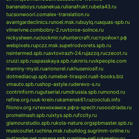
bananaboys.ru
sanekua.ru
lianafrukt.ru
beta43.ru
tucsonwoori.com
alex-translation.ru
avantgardeclinics.ru
noel.msk.ru
buylq.ru
aquas-spb.ru
vilnerivne.com
bobry-2.ru
vtoroe-solnce.ru
nickysheen.ru
clockmir.ru
huntercraft.ru
стройокт.рф
webpixels.ru
pczz.msk.su
petrodvorets.spb.ru
nsintermed.spb.ru
avtovirazh-24.ru
jazzq.ru
czecot.ru
cruizi.spb.ru
spasskaya.spb.ru
kniris.ru
vkpeople.com
maminy-mysli.ru
arionorel.ru
khuseniosif.ru
dotmediacup.spb.ru
mebel-tiraspol.ru
all-books.biz
vmauto.spb.ru
shop-astyle.ru
derevo-s.ru
contrinform.ru
gutserial.ru
mdrussia.spb.ru
monod.ru
refine.org.ru
uk-krein.ru
kamensk61.ru
zooclub.info
filonov.org.ru
технокамск.рф
ra-spectr.ru
ooodriada.ru
promelmash.spb.ru
ixtys.spb.ru
fccity.ru
glamourstudio.spb.ru
kola-nature.org
spbmaster.spb.ru
musicoutlet.ru
china.msk.ru
bulldog.su
grimm-online.ru
outlander.net.ru
maga.spb.ru
anime-sell.ru
keseloy.ru