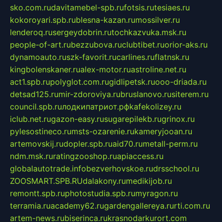
sko.com.ru
davitamebel-spb.ru
fotsis.ru
tesiaes.ru
kokoroyari.spb.ru
blesna-kazan.ru
mossilver.ru
lenderoq.ru
sergeydobrin.ru
tochkazvuka.msk.ru
people-of-art.ru
bezzubova.ru
clubtibet.ru
orior-aks.ru
dynamoauto.ru
szk-favorit.ru
carlines.ru
flatnsk.ru
kingbolenskaner.ru
alex-motor.ru
astroline.net.ru
act1.spb.ru
polyglot.com.ru
gidlipetsk.ru
ooo-driada.ru
detsad125.ru
mir-zdoroviya.ru
bruslanovo.ru
siterem.ru
council.spb.ru
лодкипатриот.рф
kafekolizey.ru
iclub.net.ru
gazon-easy.ru
sugarepilekb.ru
grinox.ru
pylesostineco.ru
msts-ozarenie.ru
kameryjooan.ru
artemovskij.ru
dopler.spb.ru
aid70.ru
metall-perm.ru
ndm.msk.ru
ratingzooshop.ru
apiaccess.ru
globalautotrade.info
bezverhovskoe.ru
drsschool.ru
ZOOSMART.SPB.RU
dalakony.ru
medikijob.ru
remontt.spb.ru
photostudia.spb.ru
myragon.ru
terramia.ru
academy62.ru
gardengallereya.ru
rti.com.ru
artem-news.ru
biserinca.ru
krasnodarkurort.com