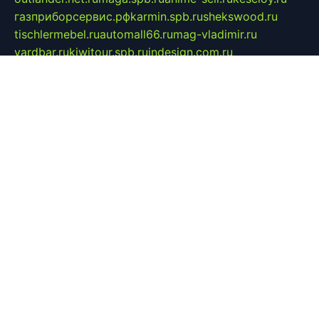
газприборсервис.рф
karmin.spb.ru
shekswood.ru
tischlermebel.ru
automall66.ru
mag-vladimir.ru
yardbar.ru
kiwitour.spb.ru
indesign.com.ru
freestylemebel.ru
bany-samara.ru
rsei.ru
naidisvoyput.ru
mgsn-invest.ru
ipkamerasannce.ru
alicante-house.ru
ibelka74.ru
cozyhouse.info
vlkargalev-studio.ru
700mb.ru
figura-ufa.ru
alina-live.ru
belarusiannews.ru
womenknow.ru
dos-vniimk.ru
sega.net.ru
dv.net.ru
phenomenonsofhistory.com
telesputnik.net.ru
wall.pp.ru
pylesosroidmi.ru
gtc-clan.ru
cligs.ru
bibikazap.ru
popova.org.ru
netwhistler.spb.ru
bellvil.ru
bonzon.ru
iss-vladik.ru
defiparis.net.ru
las-gryzas.ru
amku.ru
electednews.spb.ru
feather.org.ru
spar72.ru
tankiigri.ru
dominus.com.ru
ibtree.ru
sanykool.pp.ru
unixlib.org.ru
menatep.spb.ru
gartenterrassen.ru
printeka.ru
skvozilka.com.ru
parkovka-pub.ru
lovemobi.ru
art-ru.ru