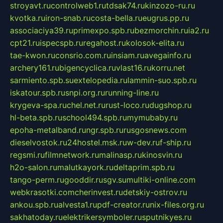
stroyavt.ru
controlweb1.ru
tdsak74.ru
kinzozo-ru.ru
kvotka.ru
iron-snab.ru
costa-bella.ru
eugrus.pp.ru
associaciya39.ru
primexpo.spb.ru
bezmorchin.ru
ia2.ru
cpt21.ru
ispecspb.ru
regahost.ru
kolosok-elita.ru
tae-kwon.ru
consrio.com.ru
insiam.ru
avegainfo.ru
archery161.ru
bigencyclica.ru
vlast16.ru
korru.net
sarmiento.spb.su
extelopedia.ru
lammin-suo.spb.ru
iskatour.spb.ru
snpi.org.ru
running-line.ru
krygeva-spa.ru
chel.net.ru
rust-loco.ru
dugshop.ru
hl-beta.spb.ru
school494.spb.ru
mymubaby.ru
epoha-metalband.ru
ngr.spb.ru
rusgosnews.com
dieselvostok.ru
24hostel.msk.ru
w-dev.ru
f-ship.ru
regsmi.ru
filmnetwork.ru
malinasp.ru
kinosvin.ru
h2o-salon.ru
malutkayork.ru
deltaprim.spb.ru
tango-perm.ru
gooddir.ru
sgv.su
multiki-online.com
webkrasotki.com
cherinvest.ru
detskiy-ostrov.ru
ankou.spb.ru
alvesta1.ru
pdf-creator.ru
nix-files.org.ru
sakhatoday.ru
elektrikersymboler.ru
sputnikyes.ru