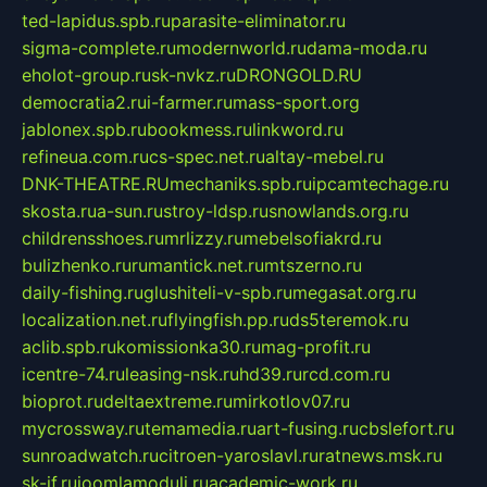
ted-lapidus.spb.ru
parasite-eliminator.ru
sigma-complete.ru
modernworld.ru
dama-moda.ru
eholot-group.ru
sk-nvkz.ru
DRONGOLD.RU
democratia2.ru
i-farmer.ru
mass-sport.org
jablonex.spb.ru
bookmess.ru
linkword.ru
refineua.com.ru
cs-spec.net.ru
altay-mebel.ru
DNK-THEATRE.RU
mechaniks.spb.ru
ipcamtechage.ru
skosta.ru
a-sun.ru
stroy-ldsp.ru
snowlands.org.ru
childrensshoes.ru
mrlizzy.ru
mebelsofiakrd.ru
bulizhenko.ru
rumantick.net.ru
mtszerno.ru
daily-fishing.ru
glushiteli-v-spb.ru
megasat.org.ru
localization.net.ru
flyingfish.pp.ru
ds5teremok.ru
aclib.spb.ru
komissionka30.ru
mag-profit.ru
icentre-74.ru
leasing-nsk.ru
hd39.ru
rcd.com.ru
bioprot.ru
deltaextreme.ru
mirkotlov07.ru
mycrossway.ru
temamedia.ru
art-fusing.ru
cbslefort.ru
sunroadwatch.ru
citroen-yaroslavl.ru
ratnews.msk.ru
sk-if.ru
joomlamoduli.ru
academic-work.ru