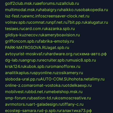
golf2club.msk.ru
aeforums.ru
zallclub.ru
multimodal.msk.ru
habaigry.ru
haikko.ru
sobakopedia.ru
isz-fest.ru
ewnc.info
screensaver-clock.net.ru
volnav.spb.ru
comnat.ru
npf.net.ru
7bit.pp.ru
kalugatur.ru
tesiaes.ru
card.com.ru
kazanka.spb.ru
gildiya-kuznecov.ru
kameryboavision.ru
griffoncom.spb.ru
fabrika-emotsiy.ru
PARK-MATROSOVA.RU
agat.spb.ru
avtoyurist-moskva1.ru
hardware.org.ru
схема-авто.рф
dg-lab.ru
angrup.ru
recruiter.spb.ru
music8.spb.ru
krsk124.ru
kubok.spb.ru
romanofforex.ru
analitikaplus.ru
spyonline.ru
zosikamery.ru
sloboda-ural.pp.ru
AUTO-COM.SU
hohota.net
alimy.ru
online-z.com
aromat-vostoka.ru
otdelkaexp.ru
mobilvest.ru
bbd.net.ru
mebelshop.msk.ru
smp-forum.ru
bastion-td.ru
kosmoscreative.ru
avrmotors.ru
art-galadesign.ru
tiffany-c.ru
ecostep-samara.ru
d-p.spb.ru
галактика73.рф