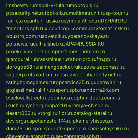
imshowtv.ru
mebel-v-tule.ru
mobtopik.ru
pcsecurity.net.ru
tool-sib.ru
multimetrunit.ru
sp-tour.ru
fan-cs.ru
santeh-russia.ru
symbian9.net.ru
DSHAIR.RU
tmmotors.spb.ru
xjocuricopii.com
musavtomat.msk.ru
obustrojdom.ru
sovetcik.ru
ybaranovskaya.ru
ppknews.ru
cult-alshei.ru
JAPANRUSSIA.RU
proekciyamebel.ru
imper-finans.ru
rim.org.ru
glamourai.ru
brassminus.ru
zabor-pro.ru
ftn.pp.ru
dorogoe58.ru
laimengpacker.ru
kuzova-zapchasti.ru
sageerp.ru
taxodrom.ru
dsrazvitie.ru
hardcity.net.ru
ratinghomegames.ru
topservice25.ru
gubernyan.ru
gtglasslined.ru
ii4.ru
tssport.spb.ru
andorra24.com
blackwallstreet.ru
oboimos.ru
optim-doors.com.ru
ikuch.ru
nycr.org.ru
npa21.ru
vremya-ch.spb.ru
desert000.ru
ivtorgi.ru
ifiori.ru
catalog-statei.ru
dcv.org.ru
spetsmaster174.ru
ipkameryhiseeu.ru
dum26.ru
ruspol.spb.ru
fr-opendp.ru
kam-solnyshko.ru
cheyenne-arapaho.ru
sevzapmetal.spb.ru