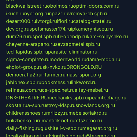
blackwallstreet.ru
oboimos.ru
optim-doors.com.ru
ikuch.ru
nycr.org.ru
npa21.ru
vremya-ch.spb.ru
desert000.ru
ivtorgi.ru
ifiori.ru
catalog-statei.ru
dcv.org.ru
spetsmaster174.ru
ipkameryhiseeu.ru
dum26.ru
ruspol.spb.ru
fr-opendp.ru
kam-solnyshko.ru
cheyenne-arapaho.ru
sevzapmetal.spb.ru
ted-lapidus.spb.ru
parasite-eliminator.ru
sigma-complete.ru
modernworld.ru
dama-moda.ru
eholot-group.ru
sk-nvkz.ru
DRONGOLD.RU
democratia2.ru
i-farmer.ru
mass-sport.org
jablonex.spb.ru
bookmess.ru
linkword.ru
refineua.com.ru
cs-spec.net.ru
altay-mebel.ru
DNK-THEATRE.RU
mechaniks.spb.ru
ipcamtechage.ru
skosta.ru
a-sun.ru
stroy-ldsp.ru
snowlands.org.ru
childrensshoes.ru
mrlizzy.ru
mebelsofiakrd.ru
bulizhenko.ru
rumantick.net.ru
mtszerno.ru
daily-fishing.ru
glushiteli-v-spb.ru
megasat.org.ru
localization.net.ru
flyingfish.pp.ru
ds5teremok.ru