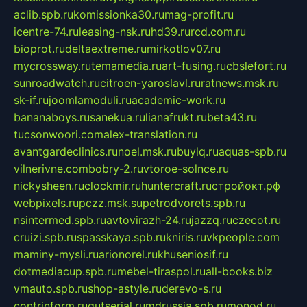
aclib.spb.ru
komissionka30.ru
mag-profit.ru
icentre-74.ru
leasing-nsk.ru
hd39.ru
rcd.com.ru
bioprot.ru
deltaextreme.ru
mirkotlov07.ru
mycrossway.ru
temamedia.ru
art-fusing.ru
cbslefort.ru
sunroadwatch.ru
citroen-yaroslavl.ru
ratnews.msk.ru
sk-if.ru
joomlamoduli.ru
academic-work.ru
bananaboys.ru
sanekua.ru
lianafrukt.ru
beta43.ru
tucsonwoori.com
alex-translation.ru
avantgardeclinics.ru
noel.msk.ru
buylq.ru
aquas-spb.ru
vilnerivne.com
bobry-2.ru
vtoroe-solnce.ru
nickysheen.ru
clockmir.ru
huntercraft.ru
стройокт.рф
webpixels.ru
pczz.msk.su
petrodvorets.spb.ru
nsintermed.spb.ru
avtovirazh-24.ru
jazzq.ru
czecot.ru
cruizi.spb.ru
spasskaya.spb.ru
kniris.ru
vkpeople.com
maminy-mysli.ru
arionorel.ru
khuseniosif.ru
dotmediacup.spb.ru
mebel-tiraspol.ru
all-books.biz
vmauto.spb.ru
shop-astyle.ru
derevo-s.ru
contrinform.ru
gutserial.ru
mdrussia.spb.ru
monod.ru