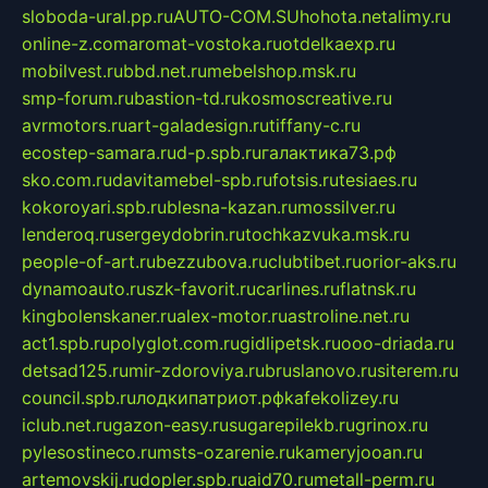
sloboda-ural.pp.ru
AUTO-COM.SU
hohota.net
alimy.ru
online-z.com
aromat-vostoka.ru
otdelkaexp.ru
mobilvest.ru
bbd.net.ru
mebelshop.msk.ru
smp-forum.ru
bastion-td.ru
kosmoscreative.ru
avrmotors.ru
art-galadesign.ru
tiffany-c.ru
ecostep-samara.ru
d-p.spb.ru
галактика73.рф
sko.com.ru
davitamebel-spb.ru
fotsis.ru
tesiaes.ru
kokoroyari.spb.ru
blesna-kazan.ru
mossilver.ru
lenderoq.ru
sergeydobrin.ru
tochkazvuka.msk.ru
people-of-art.ru
bezzubova.ru
clubtibet.ru
orior-aks.ru
dynamoauto.ru
szk-favorit.ru
carlines.ru
flatnsk.ru
kingbolenskaner.ru
alex-motor.ru
astroline.net.ru
act1.spb.ru
polyglot.com.ru
gidlipetsk.ru
ooo-driada.ru
detsad125.ru
mir-zdoroviya.ru
bruslanovo.ru
siterem.ru
council.spb.ru
лодкипатриот.рф
kafekolizey.ru
iclub.net.ru
gazon-easy.ru
sugarepilekb.ru
grinox.ru
pylesostineco.ru
msts-ozarenie.ru
kameryjooan.ru
artemovskij.ru
dopler.spb.ru
aid70.ru
metall-perm.ru