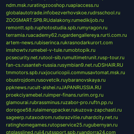
ndm.msk.ru
ratingzooshop.ru
apiaccess.ru
globalautotrade.info
bezverhovskoe.ru
drsschool.ru
ZOOSMART.SPB.RU
dalakony.ru
medikijob.ru
remontt.spb.ru
photostudia.spb.ru
myragon.ru
terramia.ru
academy62.ru
gardengallereya.ru
rti.com.ru
artem-news.ru
biserinca.ru
krasnodarkurort.com
imshowtv.ru
mebel-v-tule.ru
mobtopik.ru
pcsecurity.net.ru
tool-sib.ru
multimetrunit.ru
sp-tour.ru
fan-cs.ru
santeh-russia.ru
symbian9.net.ru
DSHAIR.RU
tmmotors.spb.ru
xjocuricopii.com
musavtomat.msk.ru
obustrojdom.ru
sovetcik.ru
ybaranovskaya.ru
ppknews.ru
cult-alshei.ru
JAPANRUSSIA.RU
proekciyamebel.ru
imper-finans.ru
rim.org.ru
glamourai.ru
brassminus.ru
zabor-pro.ru
ftn.pp.ru
dorogoe58.ru
laimengpacker.ru
kuzova-zapchasti.ru
sageerp.ru
taxodrom.ru
dsrazvitie.ru
hardcity.net.ru
ratinghomegames.ru
topservice25.ru
gubernyan.ru
gtglasslined.ru
ii4.ru
tssport.spb.ru
andorra24.com