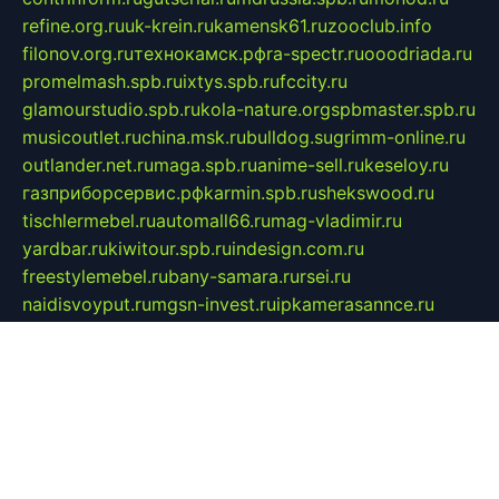
refine.org.ru
uk-krein.ru
kamensk61.ru
zooclub.info
filonov.org.ru
технокамск.рф
ra-spectr.ru
ooodriada.ru
promelmash.spb.ru
ixtys.spb.ru
fccity.ru
glamourstudio.spb.ru
kola-nature.org
spbmaster.spb.ru
musicoutlet.ru
china.msk.ru
bulldog.su
grimm-online.ru
outlander.net.ru
maga.spb.ru
anime-sell.ru
keseloy.ru
газприборсервис.рф
karmin.spb.ru
shekswood.ru
tischlermebel.ru
automall66.ru
mag-vladimir.ru
yardbar.ru
kiwitour.spb.ru
indesign.com.ru
freestylemebel.ru
bany-samara.ru
rsei.ru
naidisvoyput.ru
mgsn-invest.ru
ipkamerasannce.ru
alicante-house.ru
ibelka74.ru
cozyhouse.info
vlkargalev-studio.ru
700mb.ru
figura-ufa.ru
alina-live.ru
belarusiannews.ru
womenknow.ru
dos-vniimk.ru
sega.net.ru
dv.net.ru
phenomenonsofhistory.com
telesputnik.net.ru
wall.pp.ru
pylesosroidmi.ru
gtc-clan.ru
cligs.ru
bibikazap.ru
popova.org.ru