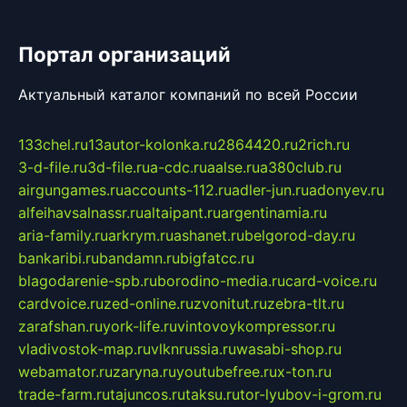
Портал организаций
Актуальный каталог компаний по всей России
133chel.ru
13autor-kolonka.ru
2864420.ru
2rich.ru
3-d-file.ru
3d-file.ru
a-cdc.ru
aalse.ru
a380club.ru
airgungames.ru
accounts-112.ru
adler-jun.ru
adonyev.ru
alfeihavsalnassr.ru
altaipant.ru
argentinamia.ru
aria-family.ru
arkrym.ru
ashanet.ru
belgorod-day.ru
bankaribi.ru
bandamn.ru
bigfatcc.ru
blagodarenie-spb.ru
borodino-media.ru
card-voice.ru
cardvoice.ru
zed-online.ru
zvonitut.ru
zebra-tlt.ru
zarafshan.ru
york-life.ru
vintovoykompressor.ru
vladivostok-map.ru
vlknrussia.ru
wasabi-shop.ru
webamator.ru
zaryna.ru
youtubefree.ru
x-ton.ru
trade-farm.ru
tajuncos.ru
taksu.ru
tor-lyubov-i-grom.ru