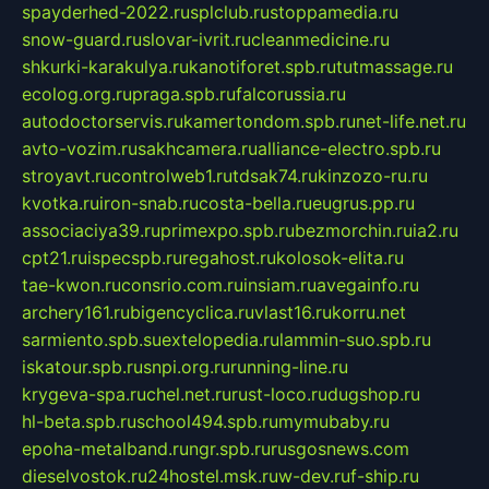
spayderhed-2022.ru
splclub.ru
stoppamedia.ru
snow-guard.ru
slovar-ivrit.ru
cleanmedicine.ru
shkurki-karakulya.ru
kanotiforet.spb.ru
tutmassage.ru
ecolog.org.ru
praga.spb.ru
falcorussia.ru
autodoctorservis.ru
kamertondom.spb.ru
net-life.net.ru
avto-vozim.ru
sakhcamera.ru
alliance-electro.spb.ru
stroyavt.ru
controlweb1.ru
tdsak74.ru
kinzozo-ru.ru
kvotka.ru
iron-snab.ru
costa-bella.ru
eugrus.pp.ru
associaciya39.ru
primexpo.spb.ru
bezmorchin.ru
ia2.ru
cpt21.ru
ispecspb.ru
regahost.ru
kolosok-elita.ru
tae-kwon.ru
consrio.com.ru
insiam.ru
avegainfo.ru
archery161.ru
bigencyclica.ru
vlast16.ru
korru.net
sarmiento.spb.su
extelopedia.ru
lammin-suo.spb.ru
iskatour.spb.ru
snpi.org.ru
running-line.ru
krygeva-spa.ru
chel.net.ru
rust-loco.ru
dugshop.ru
hl-beta.spb.ru
school494.spb.ru
mymubaby.ru
epoha-metalband.ru
ngr.spb.ru
rusgosnews.com
dieselvostok.ru
24hostel.msk.ru
w-dev.ru
f-ship.ru