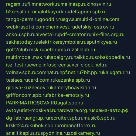
regsmi.ru
filmnetwork.ru
malinasp.ru
kinosvin.ru
h2o-salon.ru
malutkayork.ru
deltaprim.spb.ru
tango-perm.ru
gooddir.ru
sgv.su
multiki-online.com
webkrasotki.com
cherinvest.ru
detskiy-ostrov.ru
ankou.spb.ru
alvesta1.ru
pdf-creator.ru
nix-files.org.ru
sakhatoday.ru
elektrikersymboler.ru
sputnikyes.ru
golf2club.msk.ru
aeforums.ru
zallclub.ru
multimodal.msk.ru
habaigry.ru
haikko.ru
sobakopedia.ru
isz-fest.ru
ewnc.info
screensaver-clock.net.ru
volnav.spb.ru
comnat.ru
npf.net.ru
7bit.pp.ru
kalugatur.ru
tesiaes.ru
card.com.ru
kazanka.spb.ru
gildiya-kuznecov.ru
kameryboavision.ru
griffoncom.spb.ru
fabrika-emotsiy.ru
PARK-MATROSOVA.RU
agat.spb.ru
avtoyurist-moskva1.ru
hardware.org.ru
схема-авто.рф
dg-lab.ru
angrup.ru
recruiter.spb.ru
music8.spb.ru
krsk124.ru
kubok.spb.ru
romanofforex.ru
analitikaplus.ru
spyonline.ru
zosikamery.ru