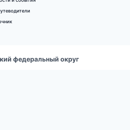
ости и события
путеводители
очник
ский федеральный округ