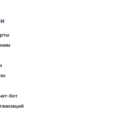
ми
арты
онам
и
иях
чат-бот
ганизаций