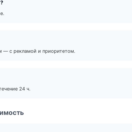
е?
е.
м — с рекламой и приоритетом.
течение 24 ч.
имость