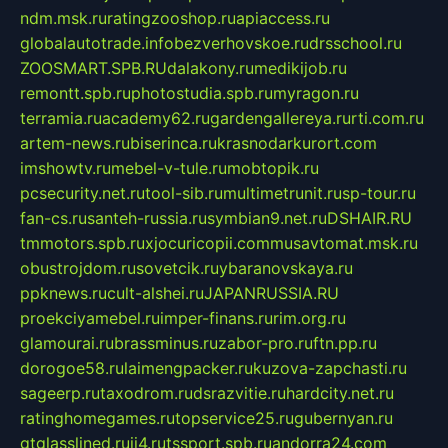
ndm.msk.ru
ratingzooshop.ru
apiaccess.ru
globalautotrade.info
bezverhovskoe.ru
drsschool.ru
ZOOSMART.SPB.RU
dalakony.ru
medikijob.ru
remontt.spb.ru
photostudia.spb.ru
myragon.ru
terramia.ru
academy62.ru
gardengallereya.ru
rti.com.ru
artem-news.ru
biserinca.ru
krasnodarkurort.com
imshowtv.ru
mebel-v-tule.ru
mobtopik.ru
pcsecurity.net.ru
tool-sib.ru
multimetrunit.ru
sp-tour.ru
fan-cs.ru
santeh-russia.ru
symbian9.net.ru
DSHAIR.RU
tmmotors.spb.ru
xjocuricopii.com
musavtomat.msk.ru
obustrojdom.ru
sovetcik.ru
ybaranovskaya.ru
ppknews.ru
cult-alshei.ru
JAPANRUSSIA.RU
proekciyamebel.ru
imper-finans.ru
rim.org.ru
glamourai.ru
brassminus.ru
zabor-pro.ru
ftn.pp.ru
dorogoe58.ru
laimengpacker.ru
kuzova-zapchasti.ru
sageerp.ru
taxodrom.ru
dsrazvitie.ru
hardcity.net.ru
ratinghomegames.ru
topservice25.ru
gubernyan.ru
gtglasslined.ru
ii4.ru
tssport.spb.ru
andorra24.com