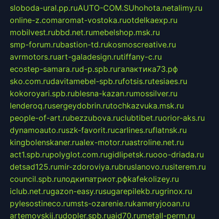
sloboda-ural.pp.ru
AUTO-COM.SU
hohota.net
alimy.ru
online-z.com
aromat-vostoka.ru
otdelkaexp.ru
mobilvest.ru
bbd.net.ru
mebelshop.msk.ru
smp-forum.ru
bastion-td.ru
kosmoscreative.ru
avrmotors.ru
art-galadesign.ru
tiffany-c.ru
ecostep-samara.ru
d-p.spb.ru
галактика73.рф
sko.com.ru
davitamebel-spb.ru
fotsis.ru
tesiaes.ru
kokoroyari.spb.ru
blesna-kazan.ru
mossilver.ru
lenderoq.ru
sergeydobrin.ru
tochkazvuka.msk.ru
people-of-art.ru
bezzubova.ru
clubtibet.ru
orior-aks.ru
dynamoauto.ru
szk-favorit.ru
carlines.ru
flatnsk.ru
kingbolenskaner.ru
alex-motor.ru
astroline.net.ru
act1.spb.ru
polyglot.com.ru
gidlipetsk.ru
ooo-driada.ru
detsad125.ru
mir-zdoroviya.ru
bruslanovo.ru
siterem.ru
council.spb.ru
лодкипатриот.рф
kafekolizey.ru
iclub.net.ru
gazon-easy.ru
sugarepilekb.ru
grinox.ru
pylesostineco.ru
msts-ozarenie.ru
kameryjooan.ru
artemovskij.ru
dopler.spb.ru
aid70.ru
metall-perm.ru