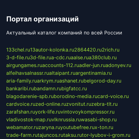
Портал организаций
Актуальный каталог компаний по всей России
133chel.ru
13autor-kolonka.ru
2864420.ru
2rich.ru
3-d-file.ru
3d-file.ru
a-cdc.ru
aalse.ru
a380club.ru
airgungames.ru
accounts-112.ru
adler-jun.ru
adonyev.ru
alfeihavsalnassr.ru
altaipant.ru
argentinamia.ru
aria-family.ru
arkrym.ru
ashanet.ru
belgorod-day.ru
bankaribi.ru
bandamn.ru
bigfatcc.ru
blagodarenie-spb.ru
borodino-media.ru
card-voice.ru
cardvoice.ru
zed-online.ru
zvonitut.ru
zebra-tlt.ru
zarafshan.ru
york-life.ru
vintovoykompressor.ru
vladivostok-map.ru
vlknrussia.ru
wasabi-shop.ru
webamator.ru
zaryna.ru
youtubefree.ru
x-ton.ru
trade-farm.ru
tajuncos.ru
taksu.ru
tor-lyubov-i-grom.ru