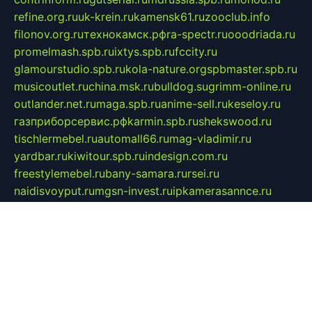
refine.org.ru
uk-krein.ru
kamensk61.ru
zooclub.info
filonov.org.ru
технокамск.рф
ra-spectr.ru
ooodriada.ru
promelmash.spb.ru
ixtys.spb.ru
fccity.ru
glamourstudio.spb.ru
kola-nature.org
spbmaster.spb.ru
musicoutlet.ru
china.msk.ru
bulldog.su
grimm-online.ru
outlander.net.ru
maga.spb.ru
anime-sell.ru
keseloy.ru
газприборсервис.рф
karmin.spb.ru
shekswood.ru
tischlermebel.ru
automall66.ru
mag-vladimir.ru
yardbar.ru
kiwitour.spb.ru
indesign.com.ru
freestylemebel.ru
bany-samara.ru
rsei.ru
naidisvoyput.ru
mgsn-invest.ru
ipkamerasannce.ru
alicante-house.ru
ibelka74.ru
cozyhouse.info
vlkargalev-studio.ru
700mb.ru
figura-ufa.ru
alina-live.ru
belarusiannews.ru
womenknow.ru
dos-vniimk.ru
sega.net.ru
dv.net.ru
phenomenonsofhistory.com
telesputnik.net.ru
wall.pp.ru
pylesosroidmi.ru
gtc-clan.ru
cligs.ru
bibikazap.ru
popova.org.ru