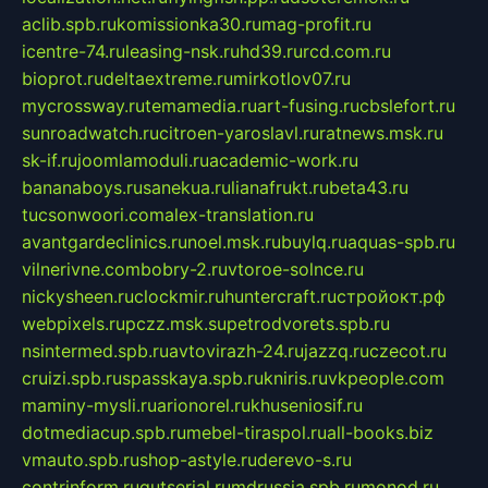
aclib.spb.ru
komissionka30.ru
mag-profit.ru
icentre-74.ru
leasing-nsk.ru
hd39.ru
rcd.com.ru
bioprot.ru
deltaextreme.ru
mirkotlov07.ru
mycrossway.ru
temamedia.ru
art-fusing.ru
cbslefort.ru
sunroadwatch.ru
citroen-yaroslavl.ru
ratnews.msk.ru
sk-if.ru
joomlamoduli.ru
academic-work.ru
bananaboys.ru
sanekua.ru
lianafrukt.ru
beta43.ru
tucsonwoori.com
alex-translation.ru
avantgardeclinics.ru
noel.msk.ru
buylq.ru
aquas-spb.ru
vilnerivne.com
bobry-2.ru
vtoroe-solnce.ru
nickysheen.ru
clockmir.ru
huntercraft.ru
стройокт.рф
webpixels.ru
pczz.msk.su
petrodvorets.spb.ru
nsintermed.spb.ru
avtovirazh-24.ru
jazzq.ru
czecot.ru
cruizi.spb.ru
spasskaya.spb.ru
kniris.ru
vkpeople.com
maminy-mysli.ru
arionorel.ru
khuseniosif.ru
dotmediacup.spb.ru
mebel-tiraspol.ru
all-books.biz
vmauto.spb.ru
shop-astyle.ru
derevo-s.ru
contrinform.ru
gutserial.ru
mdrussia.spb.ru
monod.ru