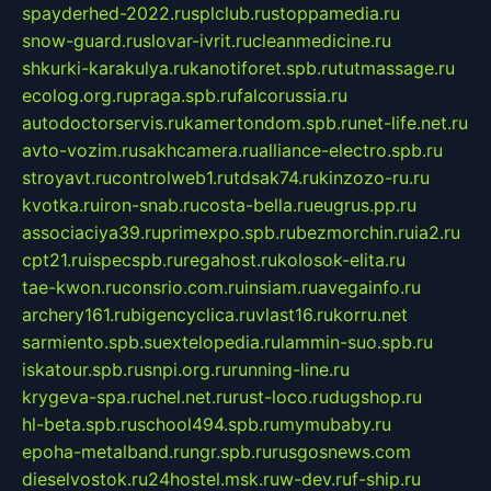
spayderhed-2022.ru
splclub.ru
stoppamedia.ru
snow-guard.ru
slovar-ivrit.ru
cleanmedicine.ru
shkurki-karakulya.ru
kanotiforet.spb.ru
tutmassage.ru
ecolog.org.ru
praga.spb.ru
falcorussia.ru
autodoctorservis.ru
kamertondom.spb.ru
net-life.net.ru
avto-vozim.ru
sakhcamera.ru
alliance-electro.spb.ru
stroyavt.ru
controlweb1.ru
tdsak74.ru
kinzozo-ru.ru
kvotka.ru
iron-snab.ru
costa-bella.ru
eugrus.pp.ru
associaciya39.ru
primexpo.spb.ru
bezmorchin.ru
ia2.ru
cpt21.ru
ispecspb.ru
regahost.ru
kolosok-elita.ru
tae-kwon.ru
consrio.com.ru
insiam.ru
avegainfo.ru
archery161.ru
bigencyclica.ru
vlast16.ru
korru.net
sarmiento.spb.su
extelopedia.ru
lammin-suo.spb.ru
iskatour.spb.ru
snpi.org.ru
running-line.ru
krygeva-spa.ru
chel.net.ru
rust-loco.ru
dugshop.ru
hl-beta.spb.ru
school494.spb.ru
mymubaby.ru
epoha-metalband.ru
ngr.spb.ru
rusgosnews.com
dieselvostok.ru
24hostel.msk.ru
w-dev.ru
f-ship.ru