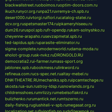
blackwallstreet.ru
oboimos.ru
optim-doors.com.ru
ikuch.ru
nycr.org.ru
npa21.ru
vremya-ch.spb.ru
desert000.ru
ivtorgi.ru
ifiori.ru
catalog-statei.ru
dcv.org.ru
spetsmaster174.ru
ipkameryhiseeu.ru
dum26.ru
ruspol.spb.ru
fr-opendp.ru
kam-solnyshko.ru
cheyenne-arapaho.ru
sevzapmetal.spb.ru
ted-lapidus.spb.ru
parasite-eliminator.ru
sigma-complete.ru
modernworld.ru
dama-moda.ru
eholot-group.ru
sk-nvkz.ru
DRONGOLD.RU
democratia2.ru
i-farmer.ru
mass-sport.org
jablonex.spb.ru
bookmess.ru
linkword.ru
refineua.com.ru
cs-spec.net.ru
altay-mebel.ru
DNK-THEATRE.RU
mechaniks.spb.ru
ipcamtechage.ru
skosta.ru
a-sun.ru
stroy-ldsp.ru
snowlands.org.ru
childrensshoes.ru
mrlizzy.ru
mebelsofiakrd.ru
bulizhenko.ru
rumantick.net.ru
mtszerno.ru
daily-fishing.ru
glushiteli-v-spb.ru
megasat.org.ru
localization.net.ru
flyingfish.pp.ru
ds5teremok.ru