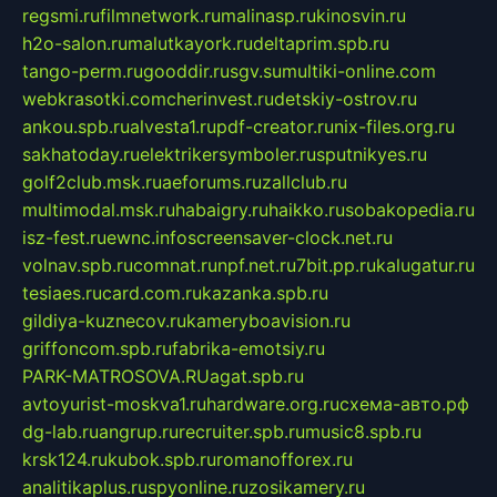
regsmi.ru
filmnetwork.ru
malinasp.ru
kinosvin.ru
h2o-salon.ru
malutkayork.ru
deltaprim.spb.ru
tango-perm.ru
gooddir.ru
sgv.su
multiki-online.com
webkrasotki.com
cherinvest.ru
detskiy-ostrov.ru
ankou.spb.ru
alvesta1.ru
pdf-creator.ru
nix-files.org.ru
sakhatoday.ru
elektrikersymboler.ru
sputnikyes.ru
golf2club.msk.ru
aeforums.ru
zallclub.ru
multimodal.msk.ru
habaigry.ru
haikko.ru
sobakopedia.ru
isz-fest.ru
ewnc.info
screensaver-clock.net.ru
volnav.spb.ru
comnat.ru
npf.net.ru
7bit.pp.ru
kalugatur.ru
tesiaes.ru
card.com.ru
kazanka.spb.ru
gildiya-kuznecov.ru
kameryboavision.ru
griffoncom.spb.ru
fabrika-emotsiy.ru
PARK-MATROSOVA.RU
agat.spb.ru
avtoyurist-moskva1.ru
hardware.org.ru
схема-авто.рф
dg-lab.ru
angrup.ru
recruiter.spb.ru
music8.spb.ru
krsk124.ru
kubok.spb.ru
romanofforex.ru
analitikaplus.ru
spyonline.ru
zosikamery.ru