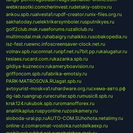
webkrasotki.com
cherinvest.ru
detskiy-ostrov.ru
ankou.spb.ru
alvesta1.ru
pdf-creator.ru
nix-files.org.ru
sakhatoday.ru
elektrikersymboler.ru
sputnikyes.ru
golf2club.msk.ru
aeforums.ru
zallclub.ru
multimodal.msk.ru
habaigry.ru
haikko.ru
sobakopedia.ru
isz-fest.ru
ewnc.info
screensaver-clock.net.ru
volnav.spb.ru
comnat.ru
npf.net.ru
7bit.pp.ru
kalugatur.ru
tesiaes.ru
card.com.ru
kazanka.spb.ru
gildiya-kuznecov.ru
kameryboavision.ru
griffoncom.spb.ru
fabrika-emotsiy.ru
PARK-MATROSOVA.RU
agat.spb.ru
avtoyurist-moskva1.ru
hardware.org.ru
схема-авто.рф
dg-lab.ru
angrup.ru
recruiter.spb.ru
music8.spb.ru
krsk124.ru
kubok.spb.ru
romanofforex.ru
analitikaplus.ru
spyonline.ru
zosikamery.ru
sloboda-ural.pp.ru
AUTO-COM.SU
hohota.net
alimy.ru
online-z.com
aromat-vostoka.ru
otdelkaexp.ru
mobilvest.ru
bbd.net.ru
mebelshop.msk.ru