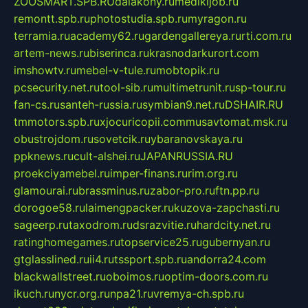
ZOOSMART.SPB.RU
dalakony.ru
medikijob.ru
remontt.spb.ru
photostudia.spb.ru
myragon.ru
terramia.ru
academy62.ru
gardengallereya.ru
rti.com.ru
artem-news.ru
biserinca.ru
krasnodarkurort.com
imshowtv.ru
mebel-v-tule.ru
mobtopik.ru
pcsecurity.net.ru
tool-sib.ru
multimetrunit.ru
sp-tour.ru
fan-cs.ru
santeh-russia.ru
symbian9.net.ru
DSHAIR.RU
tmmotors.spb.ru
xjocuricopii.com
musavtomat.msk.ru
obustrojdom.ru
sovetcik.ru
ybaranovskaya.ru
ppknews.ru
cult-alshei.ru
JAPANRUSSIA.RU
proekciyamebel.ru
imper-finans.ru
rim.org.ru
glamourai.ru
brassminus.ru
zabor-pro.ru
ftn.pp.ru
dorogoe58.ru
laimengpacker.ru
kuzova-zapchasti.ru
sageerp.ru
taxodrom.ru
dsrazvitie.ru
hardcity.net.ru
ratinghomegames.ru
topservice25.ru
gubernyan.ru
gtglasslined.ru
ii4.ru
tssport.spb.ru
andorra24.com
blackwallstreet.ru
oboimos.ru
optim-doors.com.ru
ikuch.ru
nycr.org.ru
npa21.ru
vremya-ch.spb.ru