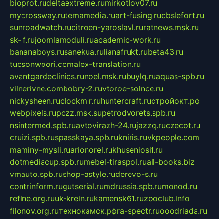
bioprot.ru
deltaextreme.ru
mirkotlov07.ru
mycrossway.ru
temamedia.ru
art-fusing.ru
cbslefort.ru
sunroadwatch.ru
citroen-yaroslavl.ru
ratnews.msk.ru
sk-if.ru
joomlamoduli.ru
academic-work.ru
bananaboys.ru
sanekua.ru
lianafrukt.ru
beta43.ru
tucsonwoori.com
alex-translation.ru
avantgardeclinics.ru
noel.msk.ru
buylq.ru
aquas-spb.ru
vilnerivne.com
bobry-2.ru
vtoroe-solnce.ru
nickysheen.ru
clockmir.ru
huntercraft.ru
стройокт.рф
webpixels.ru
pczz.msk.su
petrodvorets.spb.ru
nsintermed.spb.ru
avtovirazh-24.ru
jazzq.ru
czecot.ru
cruizi.spb.ru
spasskaya.spb.ru
kniris.ru
vkpeople.com
maminy-mysli.ru
arionorel.ru
khuseniosif.ru
dotmediacup.spb.ru
mebel-tiraspol.ru
all-books.biz
vmauto.spb.ru
shop-astyle.ru
derevo-s.ru
contrinform.ru
gutserial.ru
mdrussia.spb.ru
monod.ru
refine.org.ru
uk-krein.ru
kamensk61.ru
zooclub.info
filonov.org.ru
технокамск.рф
ra-spectr.ru
ooodriada.ru