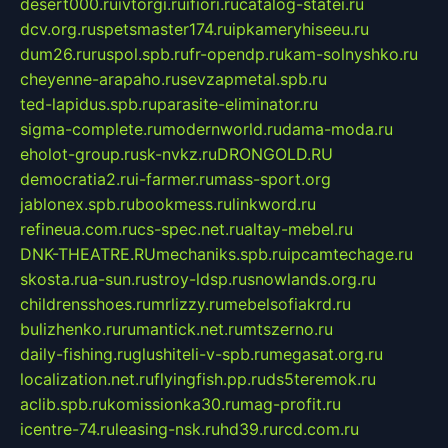
desert000.ru
ivtorgi.ru
ifiori.ru
catalog-statei.ru
dcv.org.ru
spetsmaster174.ru
ipkameryhiseeu.ru
dum26.ru
ruspol.spb.ru
fr-opendp.ru
kam-solnyshko.ru
cheyenne-arapaho.ru
sevzapmetal.spb.ru
ted-lapidus.spb.ru
parasite-eliminator.ru
sigma-complete.ru
modernworld.ru
dama-moda.ru
eholot-group.ru
sk-nvkz.ru
DRONGOLD.RU
democratia2.ru
i-farmer.ru
mass-sport.org
jablonex.spb.ru
bookmess.ru
linkword.ru
refineua.com.ru
cs-spec.net.ru
altay-mebel.ru
DNK-THEATRE.RU
mechaniks.spb.ru
ipcamtechage.ru
skosta.ru
a-sun.ru
stroy-ldsp.ru
snowlands.org.ru
childrensshoes.ru
mrlizzy.ru
mebelsofiakrd.ru
bulizhenko.ru
rumantick.net.ru
mtszerno.ru
daily-fishing.ru
glushiteli-v-spb.ru
megasat.org.ru
localization.net.ru
flyingfish.pp.ru
ds5teremok.ru
aclib.spb.ru
komissionka30.ru
mag-profit.ru
icentre-74.ru
leasing-nsk.ru
hd39.ru
rcd.com.ru