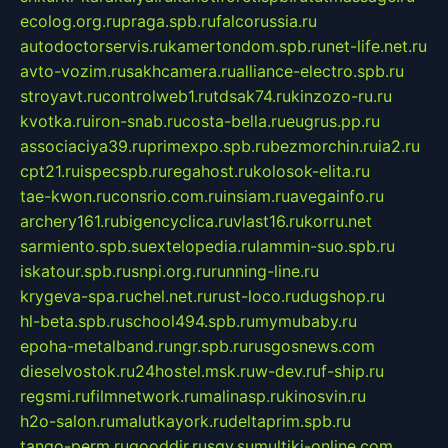
ecolog.org.ru
praga.spb.ru
falcorussia.ru
autodoctorservis.ru
kamertondom.spb.ru
net-life.net.ru
avto-vozim.ru
sakhcamera.ru
alliance-electro.spb.ru
stroyavt.ru
controlweb1.ru
tdsak74.ru
kinzozo-ru.ru
kvotka.ru
iron-snab.ru
costa-bella.ru
eugrus.pp.ru
associaciya39.ru
primexpo.spb.ru
bezmorchin.ru
ia2.ru
cpt21.ru
ispecspb.ru
regahost.ru
kolosok-elita.ru
tae-kwon.ru
consrio.com.ru
insiam.ru
avegainfo.ru
archery161.ru
bigencyclica.ru
vlast16.ru
korru.net
sarmiento.spb.su
extelopedia.ru
lammin-suo.spb.ru
iskatour.spb.ru
snpi.org.ru
running-line.ru
krygeva-spa.ru
chel.net.ru
rust-loco.ru
dugshop.ru
hl-beta.spb.ru
school494.spb.ru
mymubaby.ru
epoha-metalband.ru
ngr.spb.ru
rusgosnews.com
dieselvostok.ru
24hostel.msk.ru
w-dev.ru
f-ship.ru
regsmi.ru
filmnetwork.ru
malinasp.ru
kinosvin.ru
h2o-salon.ru
malutkayork.ru
deltaprim.spb.ru
tango-perm.ru
gooddir.ru
sgv.su
multiki-online.com