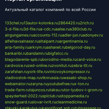
Актуальный каталог компаний по всей России
133chel.ru
13autor-kolonka.ru
2864420.ru
2rich.ru
3-d-file.ru
3d-file.ru
a-cdc.ru
aalse.ru
a380club.ru
airgungames.ru
accounts-112.ru
adler-jun.ru
adonyev.ru
alfeihavsalnassr.ru
altaipant.ru
argentinamia.ru
aria-family.ru
arkrym.ru
ashanet.ru
belgorod-day.ru
bankaribi.ru
bandamn.ru
bigfatcc.ru
blagodarenie-spb.ru
borodino-media.ru
card-voice.ru
cardvoice.ru
zed-online.ru
zvonitut.ru
zebra-tlt.ru
zarafshan.ru
york-life.ru
vintovoykompressor.ru
vladivostok-map.ru
vlknrussia.ru
wasabi-shop.ru
webamator.ru
zaryna.ru
youtubefree.ru
x-ton.ru
trade-farm.ru
tajuncos.ru
taksu.ru
tor-lyubov-i-grom.ru
spayderhed-2022.ru
splclub.ru
stoppamedia.ru
snow-guard.ru
slovar-ivrit.ru
cleanmedicine.ru
shkurki-karakulya.ru
kanotiforet.spb.ru
tutmassage.ru