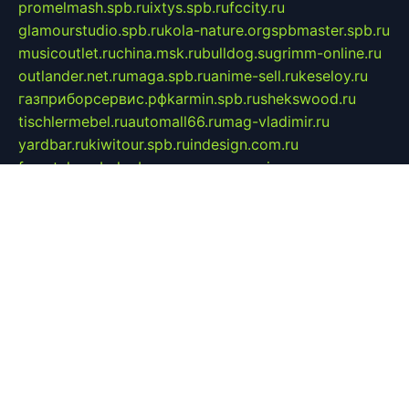
promelmash.spb.ru
ixtys.spb.ru
fccity.ru
glamourstudio.spb.ru
kola-nature.org
spbmaster.spb.ru
musicoutlet.ru
china.msk.ru
bulldog.su
grimm-online.ru
outlander.net.ru
maga.spb.ru
anime-sell.ru
keseloy.ru
газприборсервис.рф
karmin.spb.ru
shekswood.ru
tischlermebel.ru
automall66.ru
mag-vladimir.ru
yardbar.ru
kiwitour.spb.ru
indesign.com.ru
freestylemebel.ru
bany-samara.ru
rsei.ru
naidisvoyput.ru
mgsn-invest.ru
ipkamerasannce.ru
alicante-house.ru
ibelka74.ru
cozyhouse.info
vlkargalev-studio.ru
700mb.ru
figura-ufa.ru
alina-live.ru
belarusiannews.ru
womenknow.ru
dos-vniimk.ru
sega.net.ru
dv.net.ru
phenomenonsofhistory.com
telesputnik.net.ru
wall.pp.ru
pylesosroidmi.ru
gtc-clan.ru
cligs.ru
bibikazap.ru
popova.org.ru
netwhistler.spb.ru
bellvil.ru
bonzon.ru
iss-vladik.ru
defiparis.net.ru
las-gryzas.ru
amku.ru
electednews.spb.ru
feather.org.ru
spar72.ru
tankiigri.ru