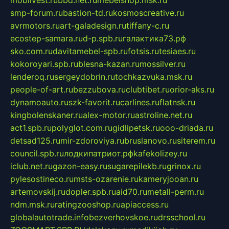
smp-forum.ru
bastion-td.ru
kosmoscreative.ru
avrmotors.ru
art-galadesign.ru
tiffany-c.ru
ecostep-samara.ru
d-p.spb.ru
галактика73.рф
sko.com.ru
davitamebel-spb.ru
fotsis.ru
tesiaes.ru
kokoroyari.spb.ru
blesna-kazan.ru
mossilver.ru
lenderoq.ru
sergeydobrin.ru
tochkazvuka.msk.ru
people-of-art.ru
bezzubova.ru
clubtibet.ru
orior-aks.ru
dynamoauto.ru
szk-favorit.ru
carlines.ru
flatnsk.ru
kingbolenskaner.ru
alex-motor.ru
astroline.net.ru
act1.spb.ru
polyglot.com.ru
gidlipetsk.ru
ooo-driada.ru
detsad125.ru
mir-zdoroviya.ru
bruslanovo.ru
siterem.ru
council.spb.ru
лодкипатриот.рф
kafekolizey.ru
iclub.net.ru
gazon-easy.ru
sugarepilekb.ru
grinox.ru
pylesostineco.ru
msts-ozarenie.ru
kameryjooan.ru
artemovskij.ru
dopler.spb.ru
aid70.ru
metall-perm.ru
ndm.msk.ru
ratingzooshop.ru
apiaccess.ru
globalautotrade.info
bezverhovskoe.ru
drsschool.ru