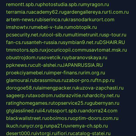
remontt.spb.ru
photostudia.spb.ru
myragon.ru
terramia.ru
academy62.ru
gardengallereya.ru
rti.com.ru
artem-news.ru
biserinca.ru
krasnodarkurort.com
imshowtv.ru
mebel-v-tule.ru
mobtopik.ru
pcsecurity.net.ru
tool-sib.ru
multimetrunit.ru
sp-tour.ru
fan-cs.ru
santeh-russia.ru
symbian9.net.ru
DSHAIR.RU
tmmotors.spb.ru
xjocuricopii.com
musavtomat.msk.ru
obustrojdom.ru
sovetcik.ru
ybaranovskaya.ru
ppknews.ru
cult-alshei.ru
JAPANRUSSIA.RU
proekciyamebel.ru
imper-finans.ru
rim.org.ru
glamourai.ru
brassminus.ru
zabor-pro.ru
ftn.pp.ru
dorogoe58.ru
laimengpacker.ru
kuzova-zapchasti.ru
sageerp.ru
taxodrom.ru
dsrazvitie.ru
hardcity.net.ru
ratinghomegames.ru
topservice25.ru
gubernyan.ru
gtglasslined.ru
ii4.ru
tssport.spb.ru
andorra24.com
blackwallstreet.ru
oboimos.ru
optim-doors.com.ru
ikuch.ru
nycr.org.ru
npa21.ru
vremya-ch.spb.ru
desert000.ru
ivtorgi.ru
ifiori.ru
catalog-statei.ru