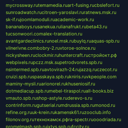
mycrossway.ru
temamedia.ru
art-fusing.ru
cbslefort.ru
sunroadwatch.ru
citroen-yaroslavl.ru
ratnews.msk.ru
sk-if.ru
joomlamoduli.ru
academic-work.ru
bananaboys.ru
sanekua.ru
lianafrukt.ru
beta43.ru
tucsonwoori.com
alex-translation.ru
avantgardeclinics.ru
noel.msk.ru
buylq.ru
aquas-spb.ru
vilnerivne.com
bobry-2.ru
vtoroe-solnce.ru
nickysheen.ru
clockmir.ru
huntercraft.ru
стройокт.рф
webpixels.ru
pczz.msk.su
petrodvorets.spb.ru
nsintermed.spb.ru
avtovirazh-24.ru
jazzq.ru
czecot.ru
cruizi.spb.ru
spasskaya.spb.ru
kniris.ru
vkpeople.com
maminy-mysli.ru
arionorel.ru
khuseniosif.ru
dotmediacup.spb.ru
mebel-tiraspol.ru
all-books.biz
vmauto.spb.ru
shop-astyle.ru
derevo-s.ru
contrinform.ru
gutserial.ru
mdrussia.spb.ru
monod.ru
refine.org.ru
uk-krein.ru
kamensk61.ru
zooclub.info
filonov.org.ru
технокамск.рф
ra-spectr.ru
ooodriada.ru
promelmash.spb.ru
ixtys.spb.ru
fccity.ru