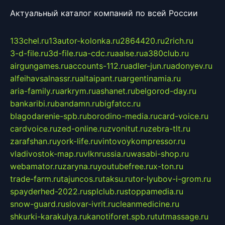
Актуальный каталог компаний по всей России
133chel.ru
13autor-kolonka.ru
2864420.ru
2rich.ru
3-d-file.ru
3d-file.ru
a-cdc.ru
aalse.ru
a380club.ru
airgungames.ru
accounts-112.ru
adler-jun.ru
adonyev.ru
alfeihavsalnassr.ru
altaipant.ru
argentinamia.ru
aria-family.ru
arkrym.ru
ashanet.ru
belgorod-day.ru
bankaribi.ru
bandamn.ru
bigfatcc.ru
blagodarenie-spb.ru
borodino-media.ru
card-voice.ru
cardvoice.ru
zed-online.ru
zvonitut.ru
zebra-tlt.ru
zarafshan.ru
york-life.ru
vintovoykompressor.ru
vladivostok-map.ru
vlknrussia.ru
wasabi-shop.ru
webamator.ru
zaryna.ru
youtubefree.ru
x-ton.ru
trade-farm.ru
tajuncos.ru
taksu.ru
tor-lyubov-i-grom.ru
spayderhed-2022.ru
splclub.ru
stoppamedia.ru
snow-guard.ru
slovar-ivrit.ru
cleanmedicine.ru
shkurki-karakulya.ru
kanotiforet.spb.ru
tutmassage.ru