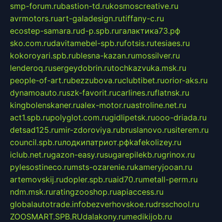
smp-forum.ru
bastion-td.ru
kosmoscreative.ru
avrmotors.ru
art-galadesign.ru
tiffany-c.ru
ecostep-samara.ru
d-p.spb.ru
галактика73.рф
sko.com.ru
davitamebel-spb.ru
fotsis.ru
tesiaes.ru
kokoroyari.spb.ru
blesna-kazan.ru
mossilver.ru
lenderoq.ru
sergeydobrin.ru
tochkazvuka.msk.ru
people-of-art.ru
bezzubova.ru
clubtibet.ru
orior-aks.ru
dynamoauto.ru
szk-favorit.ru
carlines.ru
flatnsk.ru
kingbolenskaner.ru
alex-motor.ru
astroline.net.ru
act1.spb.ru
polyglot.com.ru
gidlipetsk.ru
ooo-driada.ru
detsad125.ru
mir-zdoroviya.ru
bruslanovo.ru
siterem.ru
council.spb.ru
лодкипатриот.рф
kafekolizey.ru
iclub.net.ru
gazon-easy.ru
sugarepilekb.ru
grinox.ru
pylesostineco.ru
msts-ozarenie.ru
kameryjooan.ru
artemovskij.ru
dopler.spb.ru
aid70.ru
metall-perm.ru
ndm.msk.ru
ratingzooshop.ru
apiaccess.ru
globalautotrade.info
bezverhovskoe.ru
drsschool.ru
ZOOSMART.SPB.RU
dalakony.ru
medikijob.ru