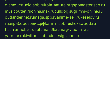
glamourstudio.spb.ru
kola-nature.org
spbmaster.spb.ru
musicoutlet.ru
china.msk.ru
bulldog.su
grimm-online.ru
outlander.net.ru
maga.spb.ru
anime-sell.ru
keseloy.ru
газприборсервис.рф
karmin.spb.ru
shekswood.ru
tischlermebel.ru
automall66.ru
mag-vladimir.ru
yardbar.ru
kiwitour.spb.ru
indesign.com.ru
freestylemebel.ru
bany-samara.ru
rsei.ru
naidisvoyput.ru
mgsn-invest.ru
ipkamerasannce.ru
alicante-house.ru
ibelka74.ru
cozyhouse.info
vlkargalev-studio.ru
700mb.ru
figura-ufa.ru
alina-live.ru
belarusiannews.ru
womenknow.ru
dos-vniimk.ru
sega.net.ru
dv.net.ru
phenomenonsofhistory.com
telesputnik.net.ru
wall.pp.ru
pylesosroidmi.ru
gtc-clan.ru
cligs.ru
bibikazap.ru
popova.org.ru
netwhistler.spb.ru
bellvil.ru
bonzon.ru
iss-vladik.ru
defiparis.net.ru
las-gryzas.ru
amku.ru
electednews.spb.ru
feather.org.ru
spar72.ru
tankiigri.ru
dominus.com.ru
ibtree.ru
sanykool.pp.ru
unixlib.org.ru