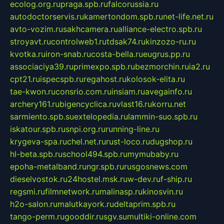
ecolog.org.ru
praga.spb.ru
falcorussia.ru
autodoctorservis.ru
kamertondom.spb.ru
net-life.net.ru
avto-vozim.ru
sakhcamera.ru
alliance-electro.spb.ru
stroyavt.ru
controlweb1.ru
tdsak74.ru
kinzozo-ru.ru
kvotka.ru
iron-snab.ru
costa-bella.ru
eugrus.pp.ru
associaciya39.ru
primexpo.spb.ru
bezmorchin.ru
ia2.ru
cpt21.ru
ispecspb.ru
regahost.ru
kolosok-elita.ru
tae-kwon.ru
consrio.com.ru
insiam.ru
avegainfo.ru
archery161.ru
bigencyclica.ru
vlast16.ru
korru.net
sarmiento.spb.su
extelopedia.ru
lammin-suo.spb.ru
iskatour.spb.ru
snpi.org.ru
running-line.ru
krygeva-spa.ru
chel.net.ru
rust-loco.ru
dugshop.ru
hl-beta.spb.ru
school494.spb.ru
mymubaby.ru
epoha-metalband.ru
ngr.spb.ru
rusgosnews.com
dieselvostok.ru
24hostel.msk.ru
w-dev.ru
f-ship.ru
regsmi.ru
filmnetwork.ru
malinasp.ru
kinosvin.ru
h2o-salon.ru
malutkayork.ru
deltaprim.spb.ru
tango-perm.ru
gooddir.ru
sgv.su
multiki-online.com