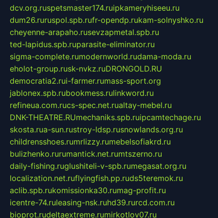
dcv.org.ru
spetsmaster174.ru
ipkameryhiseeu.ru
dum26.ru
ruspol.spb.ru
fr-opendp.ru
kam-solnyshko.ru
cheyenne-arapaho.ru
sevzapmetal.spb.ru
ted-lapidus.spb.ru
parasite-eliminator.ru
sigma-complete.ru
modernworld.ru
dama-moda.ru
eholot-group.ru
sk-nvkz.ru
DRONGOLD.RU
democratia2.ru
i-farmer.ru
mass-sport.org
jablonex.spb.ru
bookmess.ru
linkword.ru
refineua.com.ru
cs-spec.net.ru
altay-mebel.ru
DNK-THEATRE.RU
mechaniks.spb.ru
ipcamtechage.ru
skosta.ru
a-sun.ru
stroy-ldsp.ru
snowlands.org.ru
childrensshoes.ru
mrlizzy.ru
mebelsofiakrd.ru
bulizhenko.ru
rumantick.net.ru
mtszerno.ru
daily-fishing.ru
glushiteli-v-spb.ru
megasat.org.ru
localization.net.ru
flyingfish.pp.ru
ds5teremok.ru
aclib.spb.ru
komissionka30.ru
mag-profit.ru
icentre-74.ru
leasing-nsk.ru
hd39.ru
rcd.com.ru
bioprot.ru
deltaextreme.ru
mirkotlov07.ru