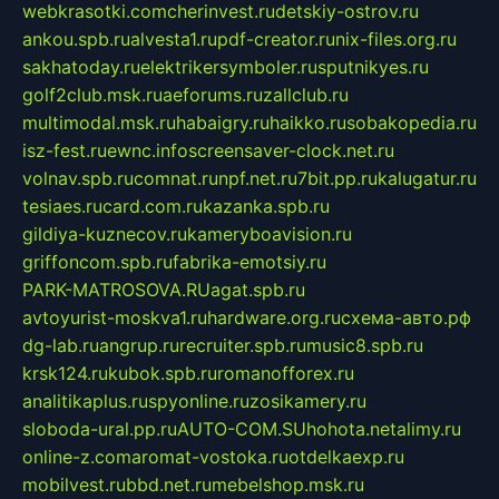
webkrasotki.com
cherinvest.ru
detskiy-ostrov.ru
ankou.spb.ru
alvesta1.ru
pdf-creator.ru
nix-files.org.ru
sakhatoday.ru
elektrikersymboler.ru
sputnikyes.ru
golf2club.msk.ru
aeforums.ru
zallclub.ru
multimodal.msk.ru
habaigry.ru
haikko.ru
sobakopedia.ru
isz-fest.ru
ewnc.info
screensaver-clock.net.ru
volnav.spb.ru
comnat.ru
npf.net.ru
7bit.pp.ru
kalugatur.ru
tesiaes.ru
card.com.ru
kazanka.spb.ru
gildiya-kuznecov.ru
kameryboavision.ru
griffoncom.spb.ru
fabrika-emotsiy.ru
PARK-MATROSOVA.RU
agat.spb.ru
avtoyurist-moskva1.ru
hardware.org.ru
схема-авто.рф
dg-lab.ru
angrup.ru
recruiter.spb.ru
music8.spb.ru
krsk124.ru
kubok.spb.ru
romanofforex.ru
analitikaplus.ru
spyonline.ru
zosikamery.ru
sloboda-ural.pp.ru
AUTO-COM.SU
hohota.net
alimy.ru
online-z.com
aromat-vostoka.ru
otdelkaexp.ru
mobilvest.ru
bbd.net.ru
mebelshop.msk.ru