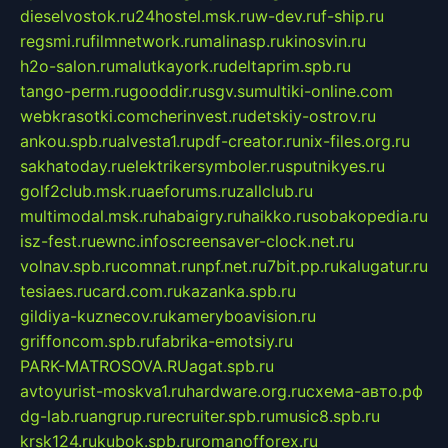
dieselvostok.ru
24hostel.msk.ru
w-dev.ru
f-ship.ru
regsmi.ru
filmnetwork.ru
malinasp.ru
kinosvin.ru
h2o-salon.ru
malutkayork.ru
deltaprim.spb.ru
tango-perm.ru
gooddir.ru
sgv.su
multiki-online.com
webkrasotki.com
cherinvest.ru
detskiy-ostrov.ru
ankou.spb.ru
alvesta1.ru
pdf-creator.ru
nix-files.org.ru
sakhatoday.ru
elektrikersymboler.ru
sputnikyes.ru
golf2club.msk.ru
aeforums.ru
zallclub.ru
multimodal.msk.ru
habaigry.ru
haikko.ru
sobakopedia.ru
isz-fest.ru
ewnc.info
screensaver-clock.net.ru
volnav.spb.ru
comnat.ru
npf.net.ru
7bit.pp.ru
kalugatur.ru
tesiaes.ru
card.com.ru
kazanka.spb.ru
gildiya-kuznecov.ru
kameryboavision.ru
griffoncom.spb.ru
fabrika-emotsiy.ru
PARK-MATROSOVA.RU
agat.spb.ru
avtoyurist-moskva1.ru
hardware.org.ru
схема-авто.рф
dg-lab.ru
angrup.ru
recruiter.spb.ru
music8.spb.ru
krsk124.ru
kubok.spb.ru
romanofforex.ru