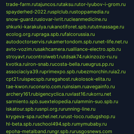
trade-farm.ru
tajuncos.ru
taksu.ru
tor-lyubov-i-grom.ru
spayderhed-2022.ru
splclub.ru
stoppamedia.ru
snow-guard.ru
slovar-ivrit.ru
cleanmedicine.ru
shkurki-karakulya.ru
kanotiforet.spb.ru
tutmassage.ru
ecolog.org.ru
praga.spb.ru
falcorussia.ru
autodoctorservis.ru
kamertondom.spb.ru
net-life.net.ru
avto-vozim.ru
sakhcamera.ru
alliance-electro.spb.ru
stroyavt.ru
controlweb1.ru
tdsak74.ru
kinzozo-ru.ru
kvotka.ru
iron-snab.ru
costa-bella.ru
eugrus.pp.ru
associaciya39.ru
primexpo.spb.ru
bezmorchin.ru
ia2.ru
cpt21.ru
ispecspb.ru
regahost.ru
kolosok-elita.ru
tae-kwon.ru
consrio.com.ru
insiam.ru
avegainfo.ru
archery161.ru
bigencyclica.ru
vlast16.ru
korru.net
sarmiento.spb.su
extelopedia.ru
lammin-suo.spb.ru
iskatour.spb.ru
snpi.org.ru
running-line.ru
krygeva-spa.ru
chel.net.ru
rust-loco.ru
dugshop.ru
hl-beta.spb.ru
school494.spb.ru
mymubaby.ru
epoha-metalband.ru
ngr.spb.ru
rusgosnews.com