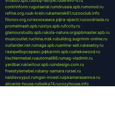
vmauto.spb.ru
shop-astyle.ru
derevo-s.ru
contrinform.ru
gutserial.ru
mdrussia.spb.ru
monod.ru
refine.org.ru
uk-krein.ru
kamensk61.ru
zooclub.info
filonov.org.ru
технокамск.рф
ra-spectr.ru
ooodriada.ru
promelmash.spb.ru
ixtys.spb.ru
fccity.ru
glamourstudio.spb.ru
kola-nature.org
spbmaster.spb.ru
musicoutlet.ru
china.msk.ru
bulldog.su
grimm-online.ru
outlander.net.ru
maga.spb.ru
anime-sell.ru
keseloy.ru
газприборсервис.рф
karmin.spb.ru
shekswood.ru
tischlermebel.ru
automall66.ru
mag-vladimir.ru
yardbar.ru
kiwitour.spb.ru
indesign.com.ru
freestylemebel.ru
bany-samara.ru
rsei.ru
naidisvoyput.ru
mgsn-invest.ru
ipkamerasannce.ru
alicante-house.ru
ibelka74.ru
cozyhouse.info
vlkargalev-studio.ru
700mb.ru
figura-ufa.ru
alina-live.ru
belarusiannews.ru
womenknow.ru
dos-vniimk.ru
sega.net.ru
dv.net.ru
phenomenonsofhistory.com
telesputnik.net.ru
wall.pp.ru
pylesosroidmi.ru