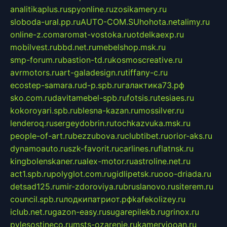
analitikaplus.ru
spyonline.ru
zosikamery.ru
sloboda-ural.pp.ru
AUTO-COM.SU
hohota.net
alimy.ru
online-z.com
aromat-vostoka.ru
otdelkaexp.ru
mobilvest.ru
bbd.net.ru
mebelshop.msk.ru
smp-forum.ru
bastion-td.ru
kosmoscreative.ru
avrmotors.ru
art-galadesign.ru
tiffany-c.ru
ecostep-samara.ru
d-p.spb.ru
галактика73.рф
sko.com.ru
davitamebel-spb.ru
fotsis.ru
tesiaes.ru
kokoroyari.spb.ru
blesna-kazan.ru
mossilver.ru
lenderoq.ru
sergeydobrin.ru
tochkazvuka.msk.ru
people-of-art.ru
bezzubova.ru
clubtibet.ru
orior-aks.ru
dynamoauto.ru
szk-favorit.ru
carlines.ru
flatnsk.ru
kingbolenskaner.ru
alex-motor.ru
astroline.net.ru
act1.spb.ru
polyglot.com.ru
gidlipetsk.ru
ooo-driada.ru
detsad125.ru
mir-zdoroviya.ru
bruslanovo.ru
siterem.ru
council.spb.ru
лодкипатриот.рф
kafekolizey.ru
iclub.net.ru
gazon-easy.ru
sugarepilekb.ru
grinox.ru
pylesostineco.ru
msts-ozarenie.ru
kameryjooan.ru