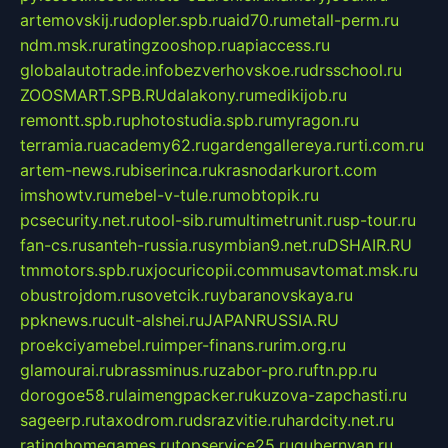
artemovskij.ru
dopler.spb.ru
aid70.ru
metall-perm.ru
ndm.msk.ru
ratingzooshop.ru
apiaccess.ru
globalautotrade.info
bezverhovskoe.ru
drsschool.ru
ZOOSMART.SPB.RU
dalakony.ru
medikijob.ru
remontt.spb.ru
photostudia.spb.ru
myragon.ru
terramia.ru
academy62.ru
gardengallereya.ru
rti.com.ru
artem-news.ru
biserinca.ru
krasnodarkurort.com
imshowtv.ru
mebel-v-tule.ru
mobtopik.ru
pcsecurity.net.ru
tool-sib.ru
multimetrunit.ru
sp-tour.ru
fan-cs.ru
santeh-russia.ru
symbian9.net.ru
DSHAIR.RU
tmmotors.spb.ru
xjocuricopii.com
musavtomat.msk.ru
obustrojdom.ru
sovetcik.ru
ybaranovskaya.ru
ppknews.ru
cult-alshei.ru
JAPANRUSSIA.RU
proekciyamebel.ru
imper-finans.ru
rim.org.ru
glamourai.ru
brassminus.ru
zabor-pro.ru
ftn.pp.ru
dorogoe58.ru
laimengpacker.ru
kuzova-zapchasti.ru
sageerp.ru
taxodrom.ru
dsrazvitie.ru
hardcity.net.ru
ratinghomegames.ru
topservice25.ru
gubernyan.ru