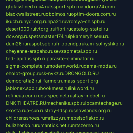
gtglasslined.ru
ii4.ru
tssport.spb.ru
andorra24.com
blackwallstreet.ru
oboimos.ru
optim-doors.com.ru
ikuch.ru
nycr.org.ru
npa21.ru
vremya-ch.spb.ru
desert000.ru
ivtorgi.ru
ifiori.ru
catalog-statei.ru
dcv.org.ru
spetsmaster174.ru
ipkameryhiseeu.ru
dum26.ru
ruspol.spb.ru
fr-opendp.ru
kam-solnyshko.ru
cheyenne-arapaho.ru
sevzapmetal.spb.ru
ted-lapidus.spb.ru
parasite-eliminator.ru
sigma-complete.ru
modernworld.ru
dama-moda.ru
eholot-group.ru
sk-nvkz.ru
DRONGOLD.RU
democratia2.ru
i-farmer.ru
mass-sport.org
jablonex.spb.ru
bookmess.ru
linkword.ru
refineua.com.ru
cs-spec.net.ru
altay-mebel.ru
DNK-THEATRE.RU
mechaniks.spb.ru
ipcamtechage.ru
skosta.ru
a-sun.ru
stroy-ldsp.ru
snowlands.org.ru
childrensshoes.ru
mrlizzy.ru
mebelsofiakrd.ru
bulizhenko.ru
rumantick.net.ru
mtszerno.ru
daily-fishing.ru
glushiteli-v-spb.ru
megasat.org.ru