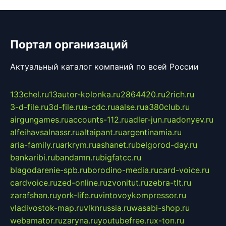
Портал организаций
Актуальный каталог компаний по всей России
133chel.ru
13autor-kolonka.ru
2864420.ru
2rich.ru
3-d-file.ru
3d-file.ru
a-cdc.ru
aalse.ru
a380club.ru
airgungames.ru
accounts-112.ru
adler-jun.ru
adonyev.ru
alfeihavsalnassr.ru
altaipant.ru
argentinamia.ru
aria-family.ru
arkrym.ru
ashanet.ru
belgorod-day.ru
bankaribi.ru
bandamn.ru
bigfatcc.ru
blagodarenie-spb.ru
borodino-media.ru
card-voice.ru
cardvoice.ru
zed-online.ru
zvonitut.ru
zebra-tlt.ru
zarafshan.ru
york-life.ru
vintovoykompressor.ru
vladivostok-map.ru
vlknrussia.ru
wasabi-shop.ru
webamator.ru
zaryna.ru
youtubefree.ru
x-ton.ru