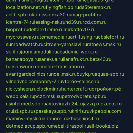
localization.net.ru
flyingfish.pp.ru
ds5teremok.ru
aclib.spb.ru
komissionka30.ru
mag-profit.ru
icentre-74.ru
leasing-nsk.ru
hd39.ru
rcd.com.ru
bioprot.ru
deltaextreme.ru
mirkotlov07.ru
mycrossway.ru
temamedia.ru
art-fusing.ru
cbslefort.ru
sunroadwatch.ru
citroen-yaroslavl.ru
ratnews.msk.ru
sk-if.ru
joomlamoduli.ru
academic-work.ru
bananaboys.ru
sanekua.ru
lianafrukt.ru
beta43.ru
tucsonwoori.com
alex-translation.ru
avantgardeclinics.ru
noel.msk.ru
buylq.ru
aquas-spb.ru
vilnerivne.com
bobry-2.ru
vtoroe-solnce.ru
nickysheen.ru
clockmir.ru
huntercraft.ru
стройокт.рф
webpixels.ru
pczz.msk.su
petrodvorets.spb.ru
nsintermed.spb.ru
avtovirazh-24.ru
jazzq.ru
czecot.ru
cruizi.spb.ru
spasskaya.spb.ru
kniris.ru
vkpeople.com
maminy-mysli.ru
arionorel.ru
khuseniosif.ru
dotmediacup.spb.ru
mebel-tiraspol.ru
all-books.biz