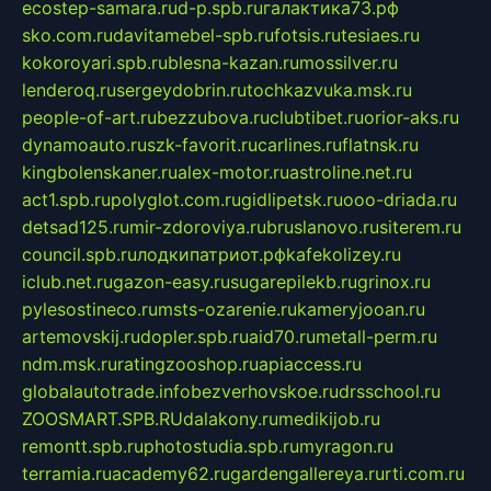
ecostep-samara.ru
d-p.spb.ru
галактика73.рф
sko.com.ru
davitamebel-spb.ru
fotsis.ru
tesiaes.ru
kokoroyari.spb.ru
blesna-kazan.ru
mossilver.ru
lenderoq.ru
sergeydobrin.ru
tochkazvuka.msk.ru
people-of-art.ru
bezzubova.ru
clubtibet.ru
orior-aks.ru
dynamoauto.ru
szk-favorit.ru
carlines.ru
flatnsk.ru
kingbolenskaner.ru
alex-motor.ru
astroline.net.ru
act1.spb.ru
polyglot.com.ru
gidlipetsk.ru
ooo-driada.ru
detsad125.ru
mir-zdoroviya.ru
bruslanovo.ru
siterem.ru
council.spb.ru
лодкипатриот.рф
kafekolizey.ru
iclub.net.ru
gazon-easy.ru
sugarepilekb.ru
grinox.ru
pylesostineco.ru
msts-ozarenie.ru
kameryjooan.ru
artemovskij.ru
dopler.spb.ru
aid70.ru
metall-perm.ru
ndm.msk.ru
ratingzooshop.ru
apiaccess.ru
globalautotrade.info
bezverhovskoe.ru
drsschool.ru
ZOOSMART.SPB.RU
dalakony.ru
medikijob.ru
remontt.spb.ru
photostudia.spb.ru
myragon.ru
terramia.ru
academy62.ru
gardengallereya.ru
rti.com.ru