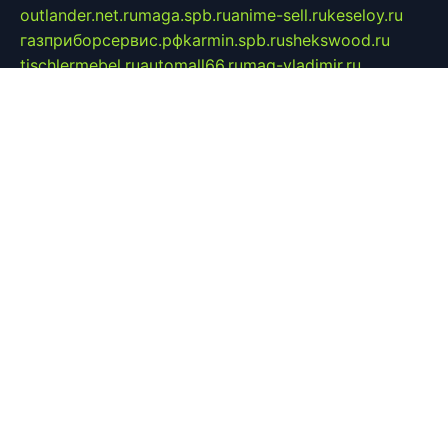
outlander.net.ru
maga.spb.ru
anime-sell.ru
keseloy.ru
газприборсервис.рф
karmin.spb.ru
shekswood.ru
tischlermebel.ru
automall66.ru
mag-vladimir.ru
yardbar.ru
kiwitour.spb.ru
indesign.com.ru
freestylemebel.ru
bany-samara.ru
rsei.ru
naidisvoyput.ru
mgsn-invest.ru
ipkamerasannce.ru
alicante-house.ru
ibelka74.ru
cozyhouse.info
vlkargalev-studio.ru
700mb.ru
figura-ufa.ru
alina-live.ru
belarusiannews.ru
womenknow.ru
dos-vniimk.ru
sega.net.ru
dv.net.ru
phenomenonsofhistory.com
telesputnik.net.ru
wall.pp.ru
pylesosroidmi.ru
gtc-clan.ru
cligs.ru
bibikazap.ru
popova.org.ru
netwhistler.spb.ru
bellvil.ru
bonzon.ru
iss-vladik.ru
defiparis.net.ru
las-gryzas.ru
amku.ru
electednews.spb.ru
feather.org.ru
spar72.ru
tankiigri.ru
dominus.com.ru
ibtree.ru
sanykool.pp.ru
unixlib.org.ru
menatep.spb.ru
gartenterrassen.ru
printeka.ru
skvozilka.com.ru
parkovka-pub.ru
lovemobi.ru
art-ru.ru