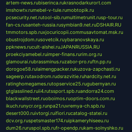
artem-news.ru
biserinca.ru
krasnodarkurort.com
imshowtv.ru
mebel-v-tule.ru
mobtopik.ru
pcsecurity.net.ru
tool-sib.ru
multimetrunit.ru
sp-tour.ru
fan-cs.ru
santeh-russia.ru
symbian9.net.ru
DSHAIR.RU
tmmotors.spb.ru
xjocuricopii.com
musavtomat.msk.ru
obustrojdom.ru
sovetcik.ru
ybaranovskaya.ru
ppknews.ru
cult-alshei.ru
JAPANRUSSIA.RU
proekciyamebel.ru
imper-finans.ru
rim.org.ru
glamourai.ru
brassminus.ru
zabor-pro.ru
ftn.pp.ru
dorogoe58.ru
laimengpacker.ru
kuzova-zapchasti.ru
sageerp.ru
taxodrom.ru
dsrazvitie.ru
hardcity.net.ru
ratinghomegames.ru
topservice25.ru
gubernyan.ru
gtglasslined.ru
ii4.ru
tssport.spb.ru
andorra24.com
blackwallstreet.ru
oboimos.ru
optim-doors.com.ru
ikuch.ru
nycr.org.ru
npa21.ru
vremya-ch.spb.ru
desert000.ru
ivtorgi.ru
ifiori.ru
catalog-statei.ru
dcv.org.ru
spetsmaster174.ru
ipkameryhiseeu.ru
dum26.ru
ruspol.spb.ru
fr-opendp.ru
kam-solnyshko.ru