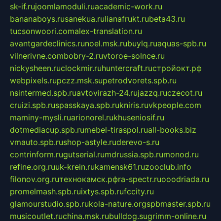
sk-if.ru
joomlamoduli.ru
academic-work.ru
bananaboys.ru
sanekua.ru
lianafrukt.ru
beta43.ru
tucsonwoori.com
alex-translation.ru
avantgardeclinics.ru
noel.msk.ru
buylq.ru
aquas-spb.ru
vilnerivne.com
bobry-2.ru
vtoroe-solnce.ru
nickysheen.ru
clockmir.ru
huntercraft.ru
стройокт.рф
webpixels.ru
pczz.msk.su
petrodvorets.spb.ru
nsintermed.spb.ru
avtovirazh-24.ru
jazzq.ru
czecot.ru
cruizi.spb.ru
spasskaya.spb.ru
kniris.ru
vkpeople.com
maminy-mysli.ru
arionorel.ru
khuseniosif.ru
dotmediacup.spb.ru
mebel-tiraspol.ru
all-books.biz
vmauto.spb.ru
shop-astyle.ru
derevo-s.ru
contrinform.ru
gutserial.ru
mdrussia.spb.ru
monod.ru
refine.org.ru
uk-krein.ru
kamensk61.ru
zooclub.info
filonov.org.ru
технокамск.рф
ra-spectr.ru
ooodriada.ru
promelmash.spb.ru
ixtys.spb.ru
fccity.ru
glamourstudio.spb.ru
kola-nature.org
spbmaster.spb.ru
musicoutlet.ru
china.msk.ru
bulldog.su
grimm-online.ru