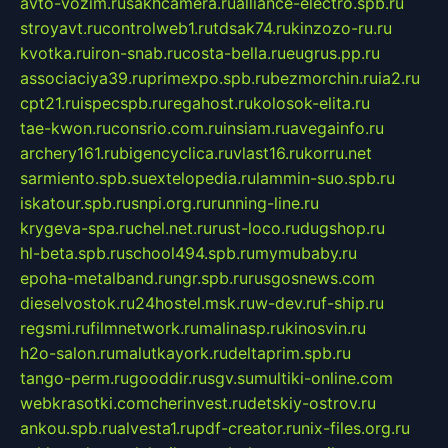
avto-vozim.ru
sakhcamera.ru
alliance-electro.spb.ru
stroyavt.ru
controlweb1.ru
tdsak74.ru
kinzozo-ru.ru
kvotka.ru
iron-snab.ru
costa-bella.ru
eugrus.pp.ru
associaciya39.ru
primexpo.spb.ru
bezmorchin.ru
ia2.ru
cpt21.ru
ispecspb.ru
regahost.ru
kolosok-elita.ru
tae-kwon.ru
consrio.com.ru
insiam.ru
avegainfo.ru
archery161.ru
bigencyclica.ru
vlast16.ru
korru.net
sarmiento.spb.su
extelopedia.ru
lammin-suo.spb.ru
iskatour.spb.ru
snpi.org.ru
running-line.ru
krygeva-spa.ru
chel.net.ru
rust-loco.ru
dugshop.ru
hl-beta.spb.ru
school494.spb.ru
mymubaby.ru
epoha-metalband.ru
ngr.spb.ru
rusgosnews.com
dieselvostok.ru
24hostel.msk.ru
w-dev.ru
f-ship.ru
regsmi.ru
filmnetwork.ru
malinasp.ru
kinosvin.ru
h2o-salon.ru
malutkayork.ru
deltaprim.spb.ru
tango-perm.ru
gooddir.ru
sgv.su
multiki-online.com
webkrasotki.com
cherinvest.ru
detskiy-ostrov.ru
ankou.spb.ru
alvesta1.ru
pdf-creator.ru
nix-files.org.ru