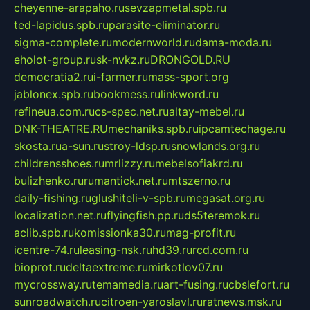
cheyenne-arapaho.ru
sevzapmetal.spb.ru
ted-lapidus.spb.ru
parasite-eliminator.ru
sigma-complete.ru
modernworld.ru
dama-moda.ru
eholot-group.ru
sk-nvkz.ru
DRONGOLD.RU
democratia2.ru
i-farmer.ru
mass-sport.org
jablonex.spb.ru
bookmess.ru
linkword.ru
refineua.com.ru
cs-spec.net.ru
altay-mebel.ru
DNK-THEATRE.RU
mechaniks.spb.ru
ipcamtechage.ru
skosta.ru
a-sun.ru
stroy-ldsp.ru
snowlands.org.ru
childrensshoes.ru
mrlizzy.ru
mebelsofiakrd.ru
bulizhenko.ru
rumantick.net.ru
mtszerno.ru
daily-fishing.ru
glushiteli-v-spb.ru
megasat.org.ru
localization.net.ru
flyingfish.pp.ru
ds5teremok.ru
aclib.spb.ru
komissionka30.ru
mag-profit.ru
icentre-74.ru
leasing-nsk.ru
hd39.ru
rcd.com.ru
bioprot.ru
deltaextreme.ru
mirkotlov07.ru
mycrossway.ru
temamedia.ru
art-fusing.ru
cbslefort.ru
sunroadwatch.ru
citroen-yaroslavl.ru
ratnews.msk.ru