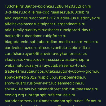
133chel.ru
13autor-kolonka.ru
2864420.ru
2rich.ru
3-d-file.ru
3d-file.ru
a-cdc.ru
aalse.ru
a380club.ru
airgungames.ru
accounts-112.ru
adler-jun.ru
adonyev.ru
alfeihavsalnassr.ru
altaipant.ru
argentinamia.ru
aria-family.ru
arkrym.ru
ashanet.ru
belgorod-day.ru
bankaribi.ru
bandamn.ru
bigfatcc.ru
blagodarenie-spb.ru
borodino-media.ru
card-voice.ru
cardvoice.ru
zed-online.ru
zvonitut.ru
zebra-tlt.ru
zarafshan.ru
york-life.ru
vintovoykompressor.ru
vladivostok-map.ru
vlknrussia.ru
wasabi-shop.ru
webamator.ru
zaryna.ru
youtubefree.ru
x-ton.ru
trade-farm.ru
tajuncos.ru
taksu.ru
tor-lyubov-i-grom.ru
spayderhed-2022.ru
splclub.ru
stoppamedia.ru
snow-guard.ru
slovar-ivrit.ru
cleanmedicine.ru
shkurki-karakulya.ru
kanotiforet.spb.ru
tutmassage.ru
ecolog.org.ru
praga.spb.ru
falcorussia.ru
autodoctorservis.ru
kamertondom.spb.ru
net-life.net.ru