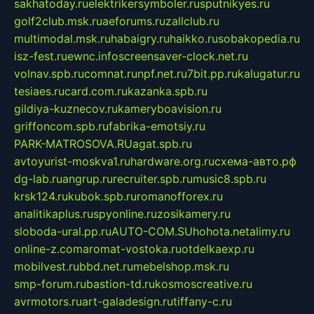
sakhatoday.ru
elektrikersymboler.ru
sputnikyes.ru
golf2club.msk.ru
aeforums.ru
zallclub.ru
multimodal.msk.ru
habaigry.ru
haikko.ru
sobakopedia.ru
isz-fest.ru
ewnc.info
screensaver-clock.net.ru
volnav.spb.ru
comnat.ru
npf.net.ru
7bit.pp.ru
kalugatur.ru
tesiaes.ru
card.com.ru
kazanka.spb.ru
gildiya-kuznecov.ru
kameryboavision.ru
griffoncom.spb.ru
fabrika-emotsiy.ru
PARK-MATROSOVA.RU
agat.spb.ru
avtoyurist-moskva1.ru
hardware.org.ru
схема-авто.рф
dg-lab.ru
angrup.ru
recruiter.spb.ru
music8.spb.ru
krsk124.ru
kubok.spb.ru
romanofforex.ru
analitikaplus.ru
spyonline.ru
zosikamery.ru
sloboda-ural.pp.ru
AUTO-COM.SU
hohota.net
alimy.ru
online-z.com
aromat-vostoka.ru
otdelkaexp.ru
mobilvest.ru
bbd.net.ru
mebelshop.msk.ru
smp-forum.ru
bastion-td.ru
kosmoscreative.ru
avrmotors.ru
art-galadesign.ru
tiffany-c.ru