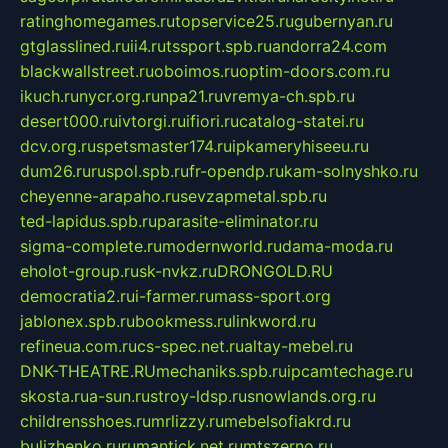
ratinghomegames.ru
topservice25.ru
gubernyan.ru
gtglasslined.ru
ii4.ru
tssport.spb.ru
andorra24.com
blackwallstreet.ru
oboimos.ru
optim-doors.com.ru
ikuch.ru
nycr.org.ru
npa21.ru
vremya-ch.spb.ru
desert000.ru
ivtorgi.ru
ifiori.ru
catalog-statei.ru
dcv.org.ru
spetsmaster174.ru
ipkameryhiseeu.ru
dum26.ru
ruspol.spb.ru
fr-opendp.ru
kam-solnyshko.ru
cheyenne-arapaho.ru
sevzapmetal.spb.ru
ted-lapidus.spb.ru
parasite-eliminator.ru
sigma-complete.ru
modernworld.ru
dama-moda.ru
eholot-group.ru
sk-nvkz.ru
DRONGOLD.RU
democratia2.ru
i-farmer.ru
mass-sport.org
jablonex.spb.ru
bookmess.ru
linkword.ru
refineua.com.ru
cs-spec.net.ru
altay-mebel.ru
DNK-THEATRE.RU
mechaniks.spb.ru
ipcamtechage.ru
skosta.ru
a-sun.ru
stroy-ldsp.ru
snowlands.org.ru
childrensshoes.ru
mrlizzy.ru
mebelsofiakrd.ru
bulizhenko.ru
rumantick.net.ru
mtszerno.ru