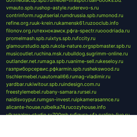
dotmediacup.spb.ru
mebel-tiraspol.ru
all-books.biz
vmauto.spb.ru
shop-astyle.ru
derevo-s.ru
contrinform.ru
gutserial.ru
mdrussia.spb.ru
monod.ru
refine.org.ru
uk-krein.ru
kamensk61.ru
zooclub.info
filonov.org.ru
технокамск.рф
ra-spectr.ru
ooodriada.ru
promelmash.spb.ru
ixtys.spb.ru
fccity.ru
glamourstudio.spb.ru
kola-nature.org
spbmaster.spb.ru
musicoutlet.ru
china.msk.ru
bulldog.su
grimm-online.ru
outlander.net.ru
maga.spb.ru
anime-sell.ru
keseloy.ru
газприборсервис.рф
karmin.spb.ru
shekswood.ru
tischlermebel.ru
automall66.ru
mag-vladimir.ru
yardbar.ru
kiwitour.spb.ru
indesign.com.ru
freestylemebel.ru
bany-samara.ru
rsei.ru
naidisvoyput.ru
mgsn-invest.ru
ipkamerasannce.ru
alicante-house.ru
ibelka74.ru
cozyhouse.info
vlkargalev-studio.ru
700mb.ru
figura-ufa.ru
alina-live.ru
belarusiannews.ru
womenknow.ru
dos-vniimk.ru
sega.net.ru
dv.net.ru
phenomenonsofhistory.com