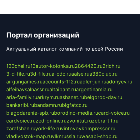
Портал организаций
Актуальный каталог компаний по всей России
133chel.ru
13autor-kolonka.ru
2864420.ru
2rich.ru
3-d-file.ru
3d-file.ru
a-cdc.ru
aalse.ru
a380club.ru
airgungames.ru
accounts-112.ru
adler-jun.ru
adonyev.ru
alfeihavsalnassr.ru
altaipant.ru
argentinamia.ru
aria-family.ru
arkrym.ru
ashanet.ru
belgorod-day.ru
bankaribi.ru
bandamn.ru
bigfatcc.ru
blagodarenie-spb.ru
borodino-media.ru
card-voice.ru
cardvoice.ru
zed-online.ru
zvonitut.ru
zebra-tlt.ru
zarafshan.ru
york-life.ru
vintovoykompressor.ru
vladivostok-map.ru
vlknrussia.ru
wasabi-shop.ru