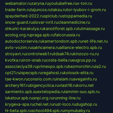
webamator.ru
zaryna.ru
youtubefree.ru
x-ton.ru
trade-farm.ru
tajuncos.ru
taksu.ru
tor-lyubov-i-grom.ru
spayderhed-2022.ru
splclub.ru
stoppamedia.ru
snow-guard.ru
slovar-ivrit.ru
cleanmedicine.ru
shkurki-karakulya.ru
kanotiforet.spb.ru
tutmassage.ru
ecolog.org.ru
praga.spb.ru
falcorussia.ru
autodoctorservis.ru
kamertondom.spb.ru
net-life.net.ru
avto-vozim.ru
sakhcamera.ru
alliance-electro.spb.ru
stroyavt.ru
controlweb1.ru
tdsak74.ru
kinzozo-ru.ru
kvotka.ru
iron-snab.ru
costa-bella.ru
eugrus.pp.ru
associaciya39.ru
primexpo.spb.ru
bezmorchin.ru
ia2.ru
cpt21.ru
ispecspb.ru
regahost.ru
kolosok-elita.ru
tae-kwon.ru
consrio.com.ru
insiam.ru
avegainfo.ru
archery161.ru
bigencyclica.ru
vlast16.ru
korru.net
sarmiento.spb.su
extelopedia.ru
lammin-suo.spb.ru
iskatour.spb.ru
snpi.org.ru
running-line.ru
krygeva-spa.ru
chel.net.ru
rust-loco.ru
dugshop.ru
hl-beta.spb.ru
school494.spb.ru
mymubaby.ru