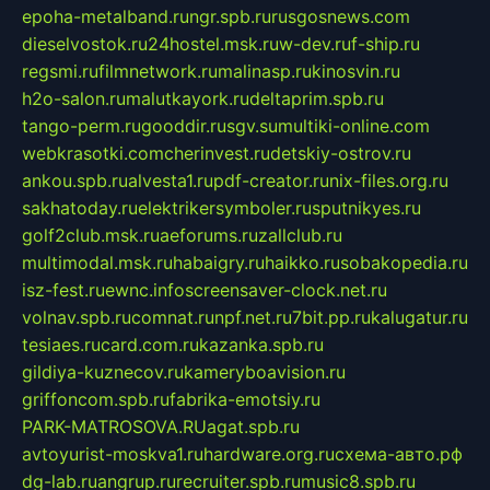
epoha-metalband.ru
ngr.spb.ru
rusgosnews.com
dieselvostok.ru
24hostel.msk.ru
w-dev.ru
f-ship.ru
regsmi.ru
filmnetwork.ru
malinasp.ru
kinosvin.ru
h2o-salon.ru
malutkayork.ru
deltaprim.spb.ru
tango-perm.ru
gooddir.ru
sgv.su
multiki-online.com
webkrasotki.com
cherinvest.ru
detskiy-ostrov.ru
ankou.spb.ru
alvesta1.ru
pdf-creator.ru
nix-files.org.ru
sakhatoday.ru
elektrikersymboler.ru
sputnikyes.ru
golf2club.msk.ru
aeforums.ru
zallclub.ru
multimodal.msk.ru
habaigry.ru
haikko.ru
sobakopedia.ru
isz-fest.ru
ewnc.info
screensaver-clock.net.ru
volnav.spb.ru
comnat.ru
npf.net.ru
7bit.pp.ru
kalugatur.ru
tesiaes.ru
card.com.ru
kazanka.spb.ru
gildiya-kuznecov.ru
kameryboavision.ru
griffoncom.spb.ru
fabrika-emotsiy.ru
PARK-MATROSOVA.RU
agat.spb.ru
avtoyurist-moskva1.ru
hardware.org.ru
схема-авто.рф
dg-lab.ru
angrup.ru
recruiter.spb.ru
music8.spb.ru