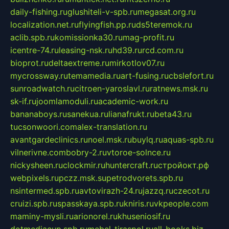
daily-fishing.ru
glushiteli-v-spb.ru
megasat.org.ru
localization.net.ru
flyingfish.pp.ru
ds5teremok.ru
aclib.spb.ru
komissionka30.ru
mag-profit.ru
icentre-74.ru
leasing-nsk.ru
hd39.ru
rcd.com.ru
bioprot.ru
deltaextreme.ru
mirkotlov07.ru
mycrossway.ru
temamedia.ru
art-fusing.ru
cbslefort.ru
sunroadwatch.ru
citroen-yaroslavl.ru
ratnews.msk.ru
sk-if.ru
joomlamoduli.ru
academic-work.ru
bananaboys.ru
sanekua.ru
lianafrukt.ru
beta43.ru
tucsonwoori.com
alex-translation.ru
avantgardeclinics.ru
noel.msk.ru
buylq.ru
aquas-spb.ru
vilnerivne.com
bobry-2.ru
vtoroe-solnce.ru
nickysheen.ru
clockmir.ru
huntercraft.ru
стройокт.рф
webpixels.ru
pczz.msk.su
petrodvorets.spb.ru
nsintermed.spb.ru
avtovirazh-24.ru
jazzq.ru
czecot.ru
cruizi.spb.ru
spasskaya.spb.ru
kniris.ru
vkpeople.com
maminy-mysli.ru
arionorel.ru
khuseniosif.ru