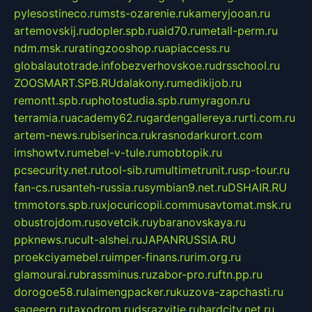
pylesostineco.ru
msts-ozarenie.ru
kameryjooan.ru
artemovskij.ru
dopler.spb.ru
aid70.ru
metall-perm.ru
ndm.msk.ru
ratingzooshop.ru
apiaccess.ru
globalautotrade.info
bezverhovskoe.ru
drsschool.ru
ZOOSMART.SPB.RU
dalakony.ru
medikijob.ru
remontt.spb.ru
photostudia.spb.ru
myragon.ru
terramia.ru
academy62.ru
gardengallereya.ru
rti.com.ru
artem-news.ru
biserinca.ru
krasnodarkurort.com
imshowtv.ru
mebel-v-tule.ru
mobtopik.ru
pcsecurity.net.ru
tool-sib.ru
multimetrunit.ru
sp-tour.ru
fan-cs.ru
santeh-russia.ru
symbian9.net.ru
DSHAIR.RU
tmmotors.spb.ru
xjocuricopii.com
musavtomat.msk.ru
obustrojdom.ru
sovetcik.ru
ybaranovskaya.ru
ppknews.ru
cult-alshei.ru
JAPANRUSSIA.RU
proekciyamebel.ru
imper-finans.ru
rim.org.ru
glamourai.ru
brassminus.ru
zabor-pro.ru
ftn.pp.ru
dorogoe58.ru
laimengpacker.ru
kuzova-zapchasti.ru
sageerp.ru
taxodrom.ru
dsrazvitie.ru
hardcity.net.ru