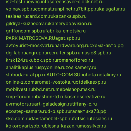
isz-fest.ru
ewnc.info
screensaver-clock.net.ru
volnav.spb.ru
comnat.ru
npf.net.ru
7bit.pp.ru
kalugatur.ru
tesiaes.ru
card.com.ru
kazanka.spb.ru
gildiya-kuznecov.ru
kameryboavision.ru
griffoncom.spb.ru
fabrika-emotsiy.ru
PARK-MATROSOVA.RU
agat.spb.ru
avtoyurist-moskva1.ru
hardware.org.ru
схема-авто.рф
dg-lab.ru
angrup.ru
recruiter.spb.ru
music8.spb.ru
krsk124.ru
kubok.spb.ru
romanofforex.ru
analitikaplus.ru
spyonline.ru
zosikamery.ru
sloboda-ural.pp.ru
AUTO-COM.SU
hohota.net
alimy.ru
online-z.com
aromat-vostoka.ru
otdelkaexp.ru
mobilvest.ru
bbd.net.ru
mebelshop.msk.ru
smp-forum.ru
bastion-td.ru
kosmoscreative.ru
avrmotors.ru
art-galadesign.ru
tiffany-c.ru
ecostep-samara.ru
d-p.spb.ru
галактика73.рф
sko.com.ru
davitamebel-spb.ru
fotsis.ru
tesiaes.ru
kokoroyari.spb.ru
blesna-kazan.ru
mossilver.ru