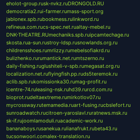
eholot-group.ru
sk-nvkz.ru
DRONGOLD.RU
democratia2.ru
i-farmer.ru
mass-sport.org
jablonex.spb.ru
bookmess.ru
linkword.ru
refineua.com.ru
cs-spec.net.ru
altay-mebel.ru
DNK-THEATRE.RU
mechaniks.spb.ru
ipcamtechage.ru
skosta.ru
a-sun.ru
stroy-ldsp.ru
snowlands.org.ru
childrensshoes.ru
mrlizzy.ru
mebelsofiakrd.ru
bulizhenko.ru
rumantick.net.ru
mtszerno.ru
daily-fishing.ru
glushiteli-v-spb.ru
megasat.org.ru
localization.net.ru
flyingfish.pp.ru
ds5teremok.ru
aclib.spb.ru
komissionka30.ru
mag-profit.ru
icentre-74.ru
leasing-nsk.ru
hd39.ru
rcd.com.ru
bioprot.ru
deltaextreme.ru
mirkotlov07.ru
mycrossway.ru
temamedia.ru
art-fusing.ru
cbslefort.ru
sunroadwatch.ru
citroen-yaroslavl.ru
ratnews.msk.ru
sk-if.ru
joomlamoduli.ru
academic-work.ru
bananaboys.ru
sanekua.ru
lianafrukt.ru
beta43.ru
tucsonwoori.com
alex-translation.ru