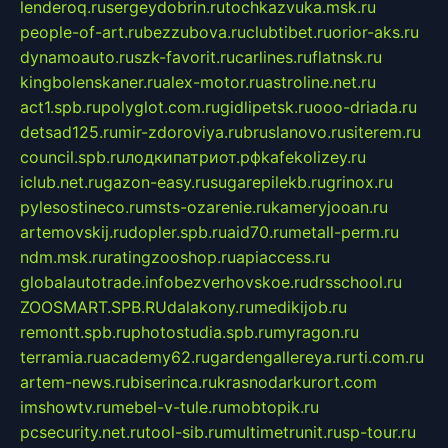
lenderoq.ru
sergeydobrin.ru
tochkazvuka.msk.ru
people-of-art.ru
bezzubova.ru
clubtibet.ru
orior-aks.ru
dynamoauto.ru
szk-favorit.ru
carlines.ru
flatnsk.ru
kingbolenskaner.ru
alex-motor.ru
astroline.net.ru
act1.spb.ru
polyglot.com.ru
gidlipetsk.ru
ooo-driada.ru
detsad125.ru
mir-zdoroviya.ru
bruslanovo.ru
siterem.ru
council.spb.ru
лодкипатриот.рф
kafekolizey.ru
iclub.net.ru
gazon-easy.ru
sugarepilekb.ru
grinox.ru
pylesostineco.ru
msts-ozarenie.ru
kameryjooan.ru
artemovskij.ru
dopler.spb.ru
aid70.ru
metall-perm.ru
ndm.msk.ru
ratingzooshop.ru
apiaccess.ru
globalautotrade.info
bezverhovskoe.ru
drsschool.ru
ZOOSMART.SPB.RU
dalakony.ru
medikijob.ru
remontt.spb.ru
photostudia.spb.ru
myragon.ru
terramia.ru
academy62.ru
gardengallereya.ru
rti.com.ru
artem-news.ru
biserinca.ru
krasnodarkurort.com
imshowtv.ru
mebel-v-tule.ru
mobtopik.ru
pcsecurity.net.ru
tool-sib.ru
multimetrunit.ru
sp-tour.ru