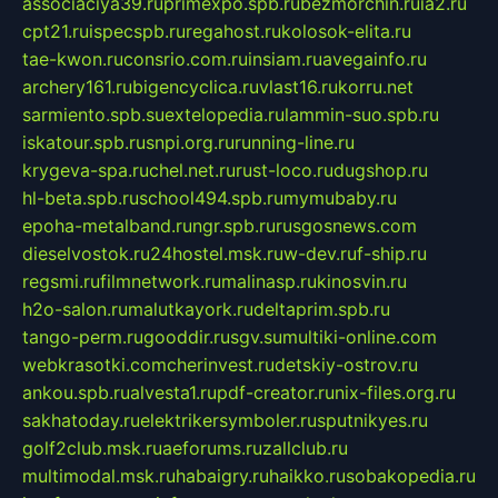
associaciya39.ru
primexpo.spb.ru
bezmorchin.ru
ia2.ru
cpt21.ru
ispecspb.ru
regahost.ru
kolosok-elita.ru
tae-kwon.ru
consrio.com.ru
insiam.ru
avegainfo.ru
archery161.ru
bigencyclica.ru
vlast16.ru
korru.net
sarmiento.spb.su
extelopedia.ru
lammin-suo.spb.ru
iskatour.spb.ru
snpi.org.ru
running-line.ru
krygeva-spa.ru
chel.net.ru
rust-loco.ru
dugshop.ru
hl-beta.spb.ru
school494.spb.ru
mymubaby.ru
epoha-metalband.ru
ngr.spb.ru
rusgosnews.com
dieselvostok.ru
24hostel.msk.ru
w-dev.ru
f-ship.ru
regsmi.ru
filmnetwork.ru
malinasp.ru
kinosvin.ru
h2o-salon.ru
malutkayork.ru
deltaprim.spb.ru
tango-perm.ru
gooddir.ru
sgv.su
multiki-online.com
webkrasotki.com
cherinvest.ru
detskiy-ostrov.ru
ankou.spb.ru
alvesta1.ru
pdf-creator.ru
nix-files.org.ru
sakhatoday.ru
elektrikersymboler.ru
sputnikyes.ru
golf2club.msk.ru
aeforums.ru
zallclub.ru
multimodal.msk.ru
habaigry.ru
haikko.ru
sobakopedia.ru