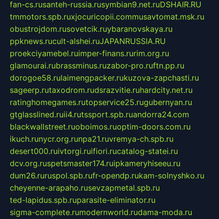
fan-cs.ru
santeh-russia.ru
symbian9.net.ru
DSHAIR.RU
tmmotors.spb.ru
xjocuricopii.com
musavtomat.msk.ru
obustrojdom.ru
sovetcik.ru
ybaranovskaya.ru
ppknews.ru
cult-alshei.ru
JAPANRUSSIA.RU
proekciyamebel.ru
imper-finans.ru
rim.org.ru
glamourai.ru
brassminus.ru
zabor-pro.ru
ftn.pp.ru
dorogoe58.ru
laimengpacker.ru
kuzova-zapchasti.ru
sageerp.ru
taxodrom.ru
dsrazvitie.ru
hardcity.net.ru
ratinghomegames.ru
topservice25.ru
gubernyan.ru
gtglasslined.ru
ii4.ru
tssport.spb.ru
andorra24.com
blackwallstreet.ru
oboimos.ru
optim-doors.com.ru
ikuch.ru
nycr.org.ru
npa21.ru
vremya-ch.spb.ru
desert000.ru
ivtorgi.ru
ifiori.ru
catalog-statei.ru
dcv.org.ru
spetsmaster174.ru
ipkameryhiseeu.ru
dum26.ru
ruspol.spb.ru
fr-opendp.ru
kam-solnyshko.ru
cheyenne-arapaho.ru
sevzapmetal.spb.ru
ted-lapidus.spb.ru
parasite-eliminator.ru
sigma-complete.ru
modernworld.ru
dama-moda.ru