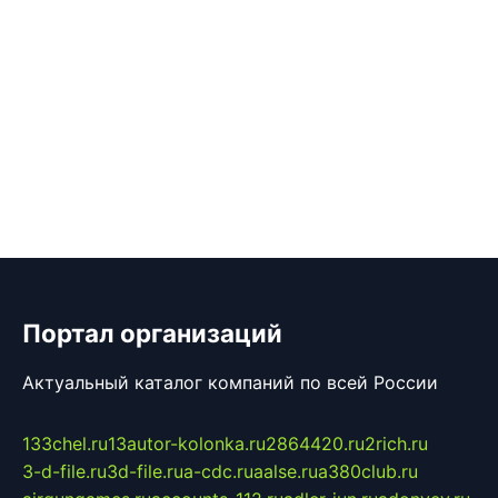
Портал организаций
Актуальный каталог компаний по всей России
133chel.ru
13autor-kolonka.ru
2864420.ru
2rich.ru
3-d-file.ru
3d-file.ru
a-cdc.ru
aalse.ru
a380club.ru