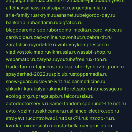
airgungames.ru
accounts-112.ru
adler-jun.ru
adonyev.ru
alfeihavsalnassr.ru
altaipant.ru
argentinamia.ru
aria-family.ru
arkrym.ru
ashanet.ru
belgorod-day.ru
bankaribi.ru
bandamn.ru
bigfatcc.ru
blagodarenie-spb.ru
borodino-media.ru
card-voice.ru
cardvoice.ru
zed-online.ru
zvonitut.ru
zebra-tlt.ru
zarafshan.ru
york-life.ru
vintovoykompressor.ru
vladivostok-map.ru
vlknrussia.ru
wasabi-shop.ru
webamator.ru
zaryna.ru
youtubefree.ru
x-ton.ru
trade-farm.ru
tajuncos.ru
taksu.ru
tor-lyubov-i-grom.ru
spayderhed-2022.ru
splclub.ru
stoppamedia.ru
snow-guard.ru
slovar-ivrit.ru
cleanmedicine.ru
shkurki-karakulya.ru
kanotiforet.spb.ru
tutmassage.ru
ecolog.org.ru
praga.spb.ru
falcorussia.ru
autodoctorservis.ru
kamertondom.spb.ru
net-life.net.ru
avto-vozim.ru
sakhcamera.ru
alliance-electro.spb.ru
stroyavt.ru
controlweb1.ru
tdsak74.ru
kinzozo-ru.ru
kvotka.ru
iron-snab.ru
costa-bella.ru
eugrus.pp.ru