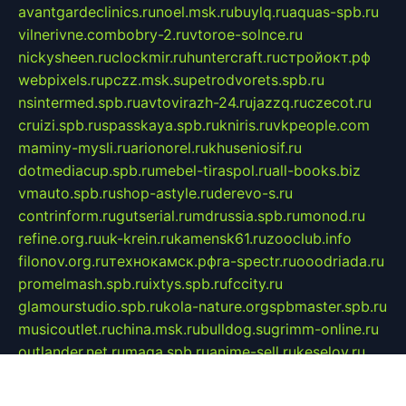
avantgardeclinics.ru
noel.msk.ru
buylq.ru
aquas-spb.ru
vilnerivne.com
bobry-2.ru
vtoroe-solnce.ru
nickysheen.ru
clockmir.ru
huntercraft.ru
стройокт.рф
webpixels.ru
pczz.msk.su
petrodvorets.spb.ru
nsintermed.spb.ru
avtovirazh-24.ru
jazzq.ru
czecot.ru
cruizi.spb.ru
spasskaya.spb.ru
kniris.ru
vkpeople.com
maminy-mysli.ru
arionorel.ru
khuseniosif.ru
dotmediacup.spb.ru
mebel-tiraspol.ru
all-books.biz
vmauto.spb.ru
shop-astyle.ru
derevo-s.ru
contrinform.ru
gutserial.ru
mdrussia.spb.ru
monod.ru
refine.org.ru
uk-krein.ru
kamensk61.ru
zooclub.info
filonov.org.ru
технокамск.рф
ra-spectr.ru
ooodriada.ru
promelmash.spb.ru
ixtys.spb.ru
fccity.ru
glamourstudio.spb.ru
kola-nature.org
spbmaster.spb.ru
musicoutlet.ru
china.msk.ru
bulldog.su
grimm-online.ru
outlander.net.ru
maga.spb.ru
anime-sell.ru
keseloy.ru
газприборсервис.рф
karmin.spb.ru
shekswood.ru
tischlermebel.ru
automall66.ru
mag-vladimir.ru