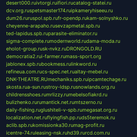
desert000.ru
ivtorgi.ru
ifiori.ru
catalog-statei.ru
dcv.org.ru
spetsmaster174.ru
ipkameryhiseeu.ru
dum26.ru
ruspol.spb.ru
fr-opendp.ru
kam-solnyshko.ru
cheyenne-arapaho.ru
sevzapmetal.spb.ru
ted-lapidus.spb.ru
parasite-eliminator.ru
sigma-complete.ru
modernworld.ru
dama-moda.ru
eholot-group.ru
sk-nvkz.ru
DRONGOLD.RU
democratia2.ru
i-farmer.ru
mass-sport.org
jablonex.spb.ru
bookmess.ru
linkword.ru
refineua.com.ru
cs-spec.net.ru
altay-mebel.ru
DNK-THEATRE.RU
mechaniks.spb.ru
ipcamtechage.ru
skosta.ru
a-sun.ru
stroy-ldsp.ru
snowlands.org.ru
childrensshoes.ru
mrlizzy.ru
mebelsofiakrd.ru
bulizhenko.ru
rumantick.net.ru
mtszerno.ru
daily-fishing.ru
glushiteli-v-spb.ru
megasat.org.ru
localization.net.ru
flyingfish.pp.ru
ds5teremok.ru
aclib.spb.ru
komissionka30.ru
mag-profit.ru
icentre-74.ru
leasing-nsk.ru
hd39.ru
rcd.com.ru