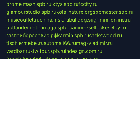
promelmash.spb.ru
ixtys.spb.ru
fccity.ru
glamourstudio.spb.ru
kola-nature.org
spbmaster.spb.ru
musicoutlet.ru
china.msk.ru
bulldog.su
grimm-online.ru
outlander.net.ru
maga.spb.ru
anime-sell.ru
keseloy.ru
газприборсервис.рф
karmin.spb.ru
shekswood.ru
tischlermebel.ru
automall66.ru
mag-vladimir.ru
yardbar.ru
kiwitour.spb.ru
indesign.com.ru
freestylemebel.ru
bany-samara.ru
rsei.ru
naidisvoyput.ru
mgsn-invest.ru
ipkamerasannce.ru
alicante-house.ru
ibelka74.ru
cozyhouse.info
vlkargalev-studio.ru
700mb.ru
figura-ufa.ru
alina-live.ru
belarusiannews.ru
womenknow.ru
dos-vniimk.ru
sega.net.ru
dv.net.ru
phenomenonsofhistory.com
telesputnik.net.ru
wall.pp.ru
pylesosroidmi.ru
gtc-clan.ru
cligs.ru
bibikazap.ru
popova.org.ru
netwhistler.spb.ru
bellvil.ru
bonzon.ru
iss-vladik.ru
defiparis.net.ru
las-gryzas.ru
amku.ru
electednews.spb.ru
feather.org.ru
spar72.ru
tankiigri.ru