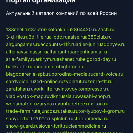
Актуальный каталог компаний по всей России
133chel.ru
13autor-kolonka.ru
2864420.ru
2rich.ru
3-d-file.ru
3d-file.ru
a-cdc.ru
aalse.ru
a380club.ru
airgungames.ru
accounts-112.ru
adler-jun.ru
adonyev.ru
alfeihavsalnassr.ru
altaipant.ru
argentinamia.ru
aria-family.ru
arkrym.ru
ashanet.ru
belgorod-day.ru
bankaribi.ru
bandamn.ru
bigfatcc.ru
blagodarenie-spb.ru
borodino-media.ru
card-voice.ru
cardvoice.ru
zed-online.ru
zvonitut.ru
zebra-tlt.ru
zarafshan.ru
york-life.ru
vintovoykompressor.ru
vladivostok-map.ru
vlknrussia.ru
wasabi-shop.ru
webamator.ru
zaryna.ru
youtubefree.ru
x-ton.ru
trade-farm.ru
tajuncos.ru
taksu.ru
tor-lyubov-i-grom.ru
spayderhed-2022.ru
splclub.ru
stoppamedia.ru
snow-guard.ru
slovar-ivrit.ru
cleanmedicine.ru