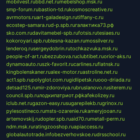
mobilvest.ru
bbd.net.ru
mebelshop.msk.ru
smp-forum.ru
bastion-td.ru
kosmoscreative.ru
avrmotors.ru
art-galadesign.ru
tiffany-c.ru
ecostep-samara.ru
d-p.spb.ru
галактика73.рф
sko.com.ru
davitamebel-spb.ru
fotsis.ru
tesiaes.ru
kokoroyari.spb.ru
blesna-kazan.ru
mossilver.ru
lenderoq.ru
sergeydobrin.ru
tochkazvuka.msk.ru
people-of-art.ru
bezzubova.ru
clubtibet.ru
orior-aks.ru
dynamoauto.ru
szk-favorit.ru
carlines.ru
flatnsk.ru
kingbolenskaner.ru
alex-motor.ru
astroline.net.ru
act1.spb.ru
polyglot.com.ru
gidlipetsk.ru
ooo-driada.ru
detsad125.ru
mir-zdoroviya.ru
bruslanovo.ru
siterem.ru
council.spb.ru
лодкипатриот.рф
kafekolizey.ru
iclub.net.ru
gazon-easy.ru
sugarepilekb.ru
grinox.ru
pylesostineco.ru
msts-ozarenie.ru
kameryjooan.ru
artemovskij.ru
dopler.spb.ru
aid70.ru
metall-perm.ru
ndm.msk.ru
ratingzooshop.ru
apiaccess.ru
globalautotrade.info
bezverhovskoe.ru
drsschool.ru