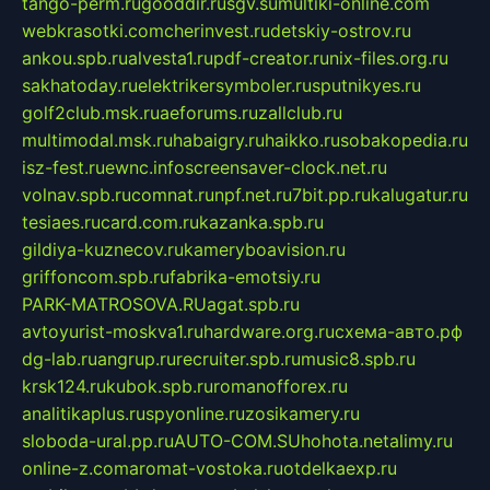
tango-perm.ru
gooddir.ru
sgv.su
multiki-online.com
webkrasotki.com
cherinvest.ru
detskiy-ostrov.ru
ankou.spb.ru
alvesta1.ru
pdf-creator.ru
nix-files.org.ru
sakhatoday.ru
elektrikersymboler.ru
sputnikyes.ru
golf2club.msk.ru
aeforums.ru
zallclub.ru
multimodal.msk.ru
habaigry.ru
haikko.ru
sobakopedia.ru
isz-fest.ru
ewnc.info
screensaver-clock.net.ru
volnav.spb.ru
comnat.ru
npf.net.ru
7bit.pp.ru
kalugatur.ru
tesiaes.ru
card.com.ru
kazanka.spb.ru
gildiya-kuznecov.ru
kameryboavision.ru
griffoncom.spb.ru
fabrika-emotsiy.ru
PARK-MATROSOVA.RU
agat.spb.ru
avtoyurist-moskva1.ru
hardware.org.ru
схема-авто.рф
dg-lab.ru
angrup.ru
recruiter.spb.ru
music8.spb.ru
krsk124.ru
kubok.spb.ru
romanofforex.ru
analitikaplus.ru
spyonline.ru
zosikamery.ru
sloboda-ural.pp.ru
AUTO-COM.SU
hohota.net
alimy.ru
online-z.com
aromat-vostoka.ru
otdelkaexp.ru