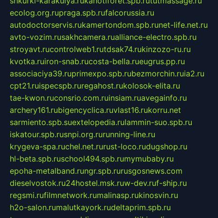
shkurki-karakulya.ru
kanotiforet.spb.ru
tutmassage.ru
ecolog.org.ru
praga.spb.ru
falcorussia.ru
autodoctorservis.ru
kamertondom.spb.ru
net-life.net.ru
avto-vozim.ru
sakhcamera.ru
alliance-electro.spb.ru
stroyavt.ru
controlweb1.ru
tdsak74.ru
kinzozo-ru.ru
kvotka.ru
iron-snab.ru
costa-bella.ru
eugrus.pp.ru
associaciya39.ru
primexpo.spb.ru
bezmorchin.ru
ia2.ru
cpt21.ru
ispecspb.ru
regahost.ru
kolosok-elita.ru
tae-kwon.ru
consrio.com.ru
insiam.ru
avegainfo.ru
archery161.ru
bigencyclica.ru
vlast16.ru
korru.net
sarmiento.spb.su
extelopedia.ru
lammin-suo.spb.ru
iskatour.spb.ru
snpi.org.ru
running-line.ru
krygeva-spa.ru
chel.net.ru
rust-loco.ru
dugshop.ru
hl-beta.spb.ru
school494.spb.ru
mymubaby.ru
epoha-metalband.ru
ngr.spb.ru
rusgosnews.com
dieselvostok.ru
24hostel.msk.ru
w-dev.ru
f-ship.ru
regsmi.ru
filmnetwork.ru
malinasp.ru
kinosvin.ru
h2o-salon.ru
malutkayork.ru
deltaprim.spb.ru