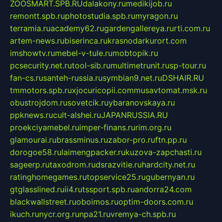
ZOOSMART.SPB.RU
dalakony.ru
medikijob.ru
remontt.spb.ru
photostudia.spb.ru
myragon.ru
terramia.ru
academy62.ru
gardengallereya.ru
rti.com.ru
artem-news.ru
biserinca.ru
krasnodarkurort.com
imshowtv.ru
mebel-v-tule.ru
mobtopik.ru
pcsecurity.net.ru
tool-sib.ru
multimetrunit.ru
sp-tour.ru
fan-cs.ru
santeh-russia.ru
symbian9.net.ru
DSHAIR.RU
tmmotors.spb.ru
xjocuricopii.com
musavtomat.msk.ru
obustrojdom.ru
sovetcik.ru
ybaranovskaya.ru
ppknews.ru
cult-alshei.ru
JAPANRUSSIA.RU
proekciyamebel.ru
imper-finans.ru
rim.org.ru
glamourai.ru
brassminus.ru
zabor-pro.ru
ftn.pp.ru
dorogoe58.ru
laimengpacker.ru
kuzova-zapchasti.ru
sageerp.ru
taxodrom.ru
dsrazvitie.ru
hardcity.net.ru
ratinghomegames.ru
topservice25.ru
gubernyan.ru
gtglasslined.ru
ii4.ru
tssport.spb.ru
andorra24.com
blackwallstreet.ru
oboimos.ru
optim-doors.com.ru
ikuch.ru
nycr.org.ru
npa21.ru
vremya-ch.spb.ru