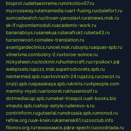
bioprot.ru
deltaextreme.ru
mirkotlov07.ru
mycrossway.ru
temamedia.ru
art-fusing.ru
cbslefort.ru
sunroadwatch.ru
citroen-yaroslavl.ru
ratnews.msk.ru
sk-if.ru
joomlamoduli.ru
academic-work.ru
bananaboys.ru
sanekua.ru
lianafrukt.ru
beta43.ru
tucsonwoori.com
alex-translation.ru
avantgardeclinics.ru
noel.msk.ru
buylq.ru
aquas-spb.ru
vilnerivne.com
bobry-2.ru
vtoroe-solnce.ru
nickysheen.ru
clockmir.ru
huntercraft.ru
стройокт.рф
webpixels.ru
pczz.msk.su
petrodvorets.spb.ru
nsintermed.spb.ru
avtovirazh-24.ru
jazzq.ru
czecot.ru
cruizi.spb.ru
spasskaya.spb.ru
kniris.ru
vkpeople.com
maminy-mysli.ru
arionorel.ru
khuseniosif.ru
dotmediacup.spb.ru
mebel-tiraspol.ru
all-books.biz
vmauto.spb.ru
shop-astyle.ru
derevo-s.ru
contrinform.ru
gutserial.ru
mdrussia.spb.ru
monod.ru
refine.org.ru
uk-krein.ru
kamensk61.ru
zooclub.info
filonov.org.ru
технокамск.рф
ra-spectr.ru
ooodriada.ru