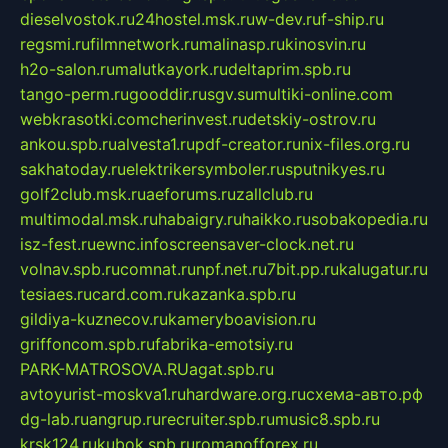
dieselvostok.ru
24hostel.msk.ru
w-dev.ru
f-ship.ru
regsmi.ru
filmnetwork.ru
malinasp.ru
kinosvin.ru
h2o-salon.ru
malutkayork.ru
deltaprim.spb.ru
tango-perm.ru
gooddir.ru
sgv.su
multiki-online.com
webkrasotki.com
cherinvest.ru
detskiy-ostrov.ru
ankou.spb.ru
alvesta1.ru
pdf-creator.ru
nix-files.org.ru
sakhatoday.ru
elektrikersymboler.ru
sputnikyes.ru
golf2club.msk.ru
aeforums.ru
zallclub.ru
multimodal.msk.ru
habaigry.ru
haikko.ru
sobakopedia.ru
isz-fest.ru
ewnc.info
screensaver-clock.net.ru
volnav.spb.ru
comnat.ru
npf.net.ru
7bit.pp.ru
kalugatur.ru
tesiaes.ru
card.com.ru
kazanka.spb.ru
gildiya-kuznecov.ru
kameryboavision.ru
griffoncom.spb.ru
fabrika-emotsiy.ru
PARK-MATROSOVA.RU
agat.spb.ru
avtoyurist-moskva1.ru
hardware.org.ru
схема-авто.рф
dg-lab.ru
angrup.ru
recruiter.spb.ru
music8.spb.ru
krsk124.ru
kubok.spb.ru
romanofforex.ru