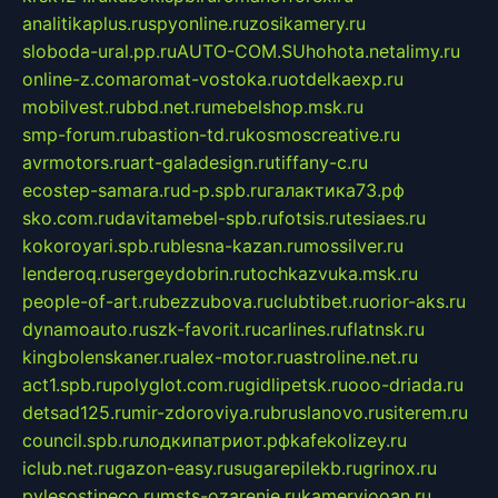
analitikaplus.ru
spyonline.ru
zosikamery.ru
sloboda-ural.pp.ru
AUTO-COM.SU
hohota.net
alimy.ru
online-z.com
aromat-vostoka.ru
otdelkaexp.ru
mobilvest.ru
bbd.net.ru
mebelshop.msk.ru
smp-forum.ru
bastion-td.ru
kosmoscreative.ru
avrmotors.ru
art-galadesign.ru
tiffany-c.ru
ecostep-samara.ru
d-p.spb.ru
галактика73.рф
sko.com.ru
davitamebel-spb.ru
fotsis.ru
tesiaes.ru
kokoroyari.spb.ru
blesna-kazan.ru
mossilver.ru
lenderoq.ru
sergeydobrin.ru
tochkazvuka.msk.ru
people-of-art.ru
bezzubova.ru
clubtibet.ru
orior-aks.ru
dynamoauto.ru
szk-favorit.ru
carlines.ru
flatnsk.ru
kingbolenskaner.ru
alex-motor.ru
astroline.net.ru
act1.spb.ru
polyglot.com.ru
gidlipetsk.ru
ooo-driada.ru
detsad125.ru
mir-zdoroviya.ru
bruslanovo.ru
siterem.ru
council.spb.ru
лодкипатриот.рф
kafekolizey.ru
iclub.net.ru
gazon-easy.ru
sugarepilekb.ru
grinox.ru
pylesostineco.ru
msts-ozarenie.ru
kameryjooan.ru