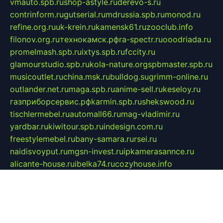
vmauto.spb.ru
shop-astyle.ru
derevo-s.ru
contrinform.ru
gutserial.ru
mdrussia.spb.ru
monod.ru
refine.org.ru
uk-krein.ru
kamensk61.ru
zooclub.info
filonov.org.ru
технокамск.рф
ra-spectr.ru
ooodriada.ru
promelmash.spb.ru
ixtys.spb.ru
fccity.ru
glamourstudio.spb.ru
kola-nature.org
spbmaster.spb.ru
musicoutlet.ru
china.msk.ru
bulldog.su
grimm-online.ru
outlander.net.ru
maga.spb.ru
anime-sell.ru
keseloy.ru
газприборсервис.рф
karmin.spb.ru
shekswood.ru
tischlermebel.ru
automall66.ru
mag-vladimir.ru
yardbar.ru
kiwitour.spb.ru
indesign.com.ru
freestylemebel.ru
bany-samara.ru
rsei.ru
naidisvoyput.ru
mgsn-invest.ru
ipkamerasannce.ru
alicante-house.ru
ibelka74.ru
cozyhouse.info
vlkargalev-studio.ru
700mb.ru
figura-ufa.ru
alina-live.ru
belarusiannews.ru
womenknow.ru
dos-vniimk.ru
sega.net.ru
dv.net.ru
phenomenonsofhistory.com
telesputnik.net.ru
wall.pp.ru
pylesosroidmi.ru