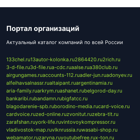
Портал организаций
Актуальный каталог компаний по всей России
133chel.ru
13autor-kolonka.ru
2864420.ru
2rich.ru
3-d-file.ru
3d-file.ru
a-cdc.ru
aalse.ru
a380club.ru
airgungames.ru
accounts-112.ru
adler-jun.ru
adonyev.ru
alfeihavsalnassr.ru
altaipant.ru
argentinamia.ru
aria-family.ru
arkrym.ru
ashanet.ru
belgorod-day.ru
bankaribi.ru
bandamn.ru
bigfatcc.ru
blagodarenie-spb.ru
borodino-media.ru
card-voice.ru
cardvoice.ru
zed-online.ru
zvonitut.ru
zebra-tlt.ru
zarafshan.ru
york-life.ru
vintovoykompressor.ru
vladivostok-map.ru
vlknrussia.ru
wasabi-shop.ru
webamator.ru
zaryna.ru
youtubefree.ru
x-ton.ru