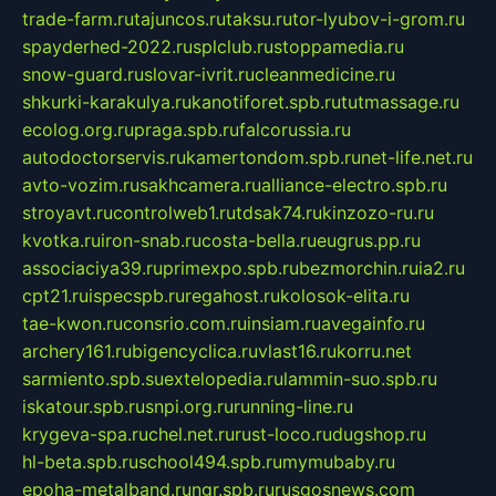
trade-farm.ru
tajuncos.ru
taksu.ru
tor-lyubov-i-grom.ru
spayderhed-2022.ru
splclub.ru
stoppamedia.ru
snow-guard.ru
slovar-ivrit.ru
cleanmedicine.ru
shkurki-karakulya.ru
kanotiforet.spb.ru
tutmassage.ru
ecolog.org.ru
praga.spb.ru
falcorussia.ru
autodoctorservis.ru
kamertondom.spb.ru
net-life.net.ru
avto-vozim.ru
sakhcamera.ru
alliance-electro.spb.ru
stroyavt.ru
controlweb1.ru
tdsak74.ru
kinzozo-ru.ru
kvotka.ru
iron-snab.ru
costa-bella.ru
eugrus.pp.ru
associaciya39.ru
primexpo.spb.ru
bezmorchin.ru
ia2.ru
cpt21.ru
ispecspb.ru
regahost.ru
kolosok-elita.ru
tae-kwon.ru
consrio.com.ru
insiam.ru
avegainfo.ru
archery161.ru
bigencyclica.ru
vlast16.ru
korru.net
sarmiento.spb.su
extelopedia.ru
lammin-suo.spb.ru
iskatour.spb.ru
snpi.org.ru
running-line.ru
krygeva-spa.ru
chel.net.ru
rust-loco.ru
dugshop.ru
hl-beta.spb.ru
school494.spb.ru
mymubaby.ru
epoha-metalband.ru
ngr.spb.ru
rusgosnews.com