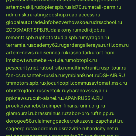
artemovskij.ru
dopler.spb.ru
aid70.ru
metall-perm.ru
ndm.msk.ru
ratingzooshop.ru
apiaccess.ru
globalautotrade.info
bezverhovskoe.ru
drsschool.ru
ZOOSMART.SPB.RU
dalakony.ru
medikijob.ru
remontt.spb.ru
photostudia.spb.ru
myragon.ru
terramia.ru
academy62.ru
gardengallereya.ru
rti.com.ru
artem-news.ru
biserinca.ru
krasnodarkurort.com
imshowtv.ru
mebel-v-tule.ru
mobtopik.ru
pcsecurity.net.ru
tool-sib.ru
multimetrunit.ru
sp-tour.ru
fan-cs.ru
santeh-russia.ru
symbian9.net.ru
DSHAIR.RU
tmmotors.spb.ru
xjocuricopii.com
musavtomat.msk.ru
obustrojdom.ru
sovetcik.ru
ybaranovskaya.ru
ppknews.ru
cult-alshei.ru
JAPANRUSSIA.RU
proekciyamebel.ru
imper-finans.ru
rim.org.ru
glamourai.ru
brassminus.ru
zabor-pro.ru
ftn.pp.ru
dorogoe58.ru
laimengpacker.ru
kuzova-zapchasti.ru
sageerp.ru
taxodrom.ru
dsrazvitie.ru
hardcity.net.ru