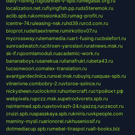
daily-fishing.ru
glushiteli-v-spb.ru
megasat.org.ru
localization.net.ru
flyingfish.pp.ru
ds5teremok.ru
aclib.spb.ru
komissionka30.ru
mag-profit.ru
icentre-74.ru
leasing-nsk.ru
hd39.ru
rcd.com.ru
bioprot.ru
deltaextreme.ru
mirkotlov07.ru
mycrossway.ru
temamedia.ru
art-fusing.ru
cbslefort.ru
sunroadwatch.ru
citroen-yaroslavl.ru
ratnews.msk.ru
sk-if.ru
joomlamoduli.ru
academic-work.ru
bananaboys.ru
sanekua.ru
lianafrukt.ru
beta43.ru
tucsonwoori.com
alex-translation.ru
avantgardeclinics.ru
noel.msk.ru
buylq.ru
aquas-spb.ru
vilnerivne.com
bobry-2.ru
vtoroe-solnce.ru
nickysheen.ru
clockmir.ru
huntercraft.ru
стройокт.рф
webpixels.ru
pczz.msk.su
petrodvorets.spb.ru
nsintermed.spb.ru
avtovirazh-24.ru
jazzq.ru
czecot.ru
cruizi.spb.ru
spasskaya.spb.ru
kniris.ru
vkpeople.com
maminy-mysli.ru
arionorel.ru
khuseniosif.ru
dotmediacup.spb.ru
mebel-tiraspol.ru
all-books.biz