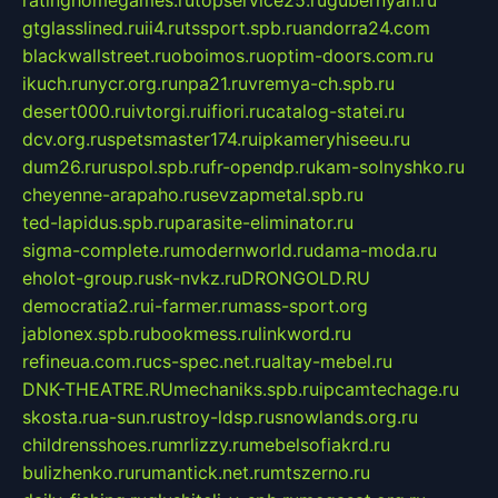
ratinghomegames.ru
topservice25.ru
gubernyan.ru
gtglasslined.ru
ii4.ru
tssport.spb.ru
andorra24.com
blackwallstreet.ru
oboimos.ru
optim-doors.com.ru
ikuch.ru
nycr.org.ru
npa21.ru
vremya-ch.spb.ru
desert000.ru
ivtorgi.ru
ifiori.ru
catalog-statei.ru
dcv.org.ru
spetsmaster174.ru
ipkameryhiseeu.ru
dum26.ru
ruspol.spb.ru
fr-opendp.ru
kam-solnyshko.ru
cheyenne-arapaho.ru
sevzapmetal.spb.ru
ted-lapidus.spb.ru
parasite-eliminator.ru
sigma-complete.ru
modernworld.ru
dama-moda.ru
eholot-group.ru
sk-nvkz.ru
DRONGOLD.RU
democratia2.ru
i-farmer.ru
mass-sport.org
jablonex.spb.ru
bookmess.ru
linkword.ru
refineua.com.ru
cs-spec.net.ru
altay-mebel.ru
DNK-THEATRE.RU
mechaniks.spb.ru
ipcamtechage.ru
skosta.ru
a-sun.ru
stroy-ldsp.ru
snowlands.org.ru
childrensshoes.ru
mrlizzy.ru
mebelsofiakrd.ru
bulizhenko.ru
rumantick.net.ru
mtszerno.ru