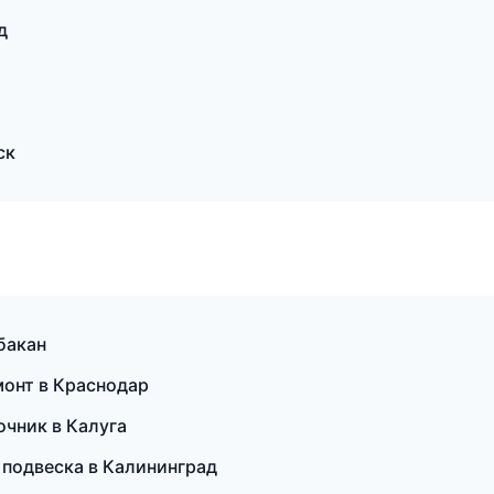
д
ск
бакан
монт в Краснодар
очник в Калуга
и подвеска в Калининград