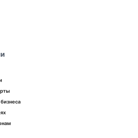
ми
и
арты
 бизнеса
иях
онам