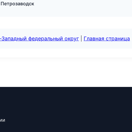
в Петрозаводск
о-Западный федеральный округ
|
Главная страница
сии