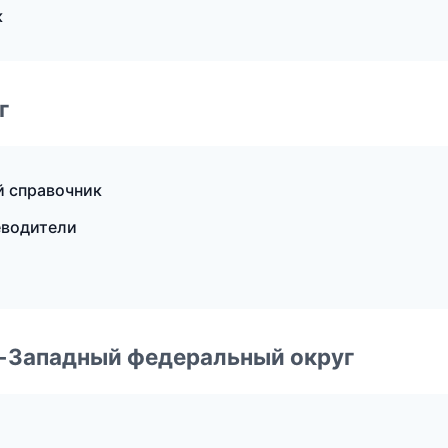
к
г
й справочник
теводители
о-Западный федеральный округ