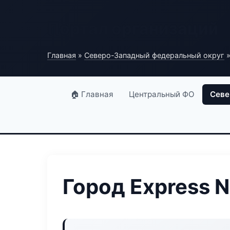
Портал организаций
Главная
»
Северо-Западный федеральный округ
»
🏠 Главная
Центральный ФО
Севе
Город Express N