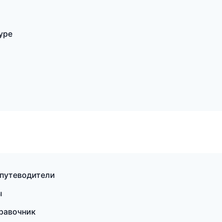
уре
 путеводители
ы
правочник