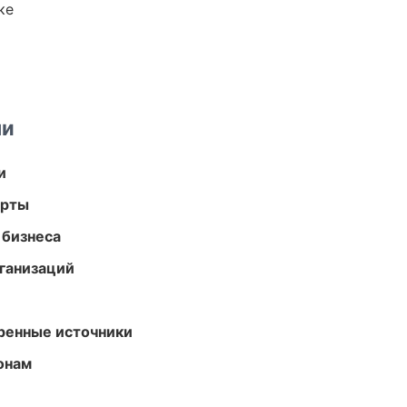
ке
ми
и
арты
 бизнеса
ганизаций
еренные источники
онам