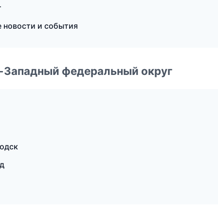
т
е новости и события
о-Западный федеральный округ
водск
ад