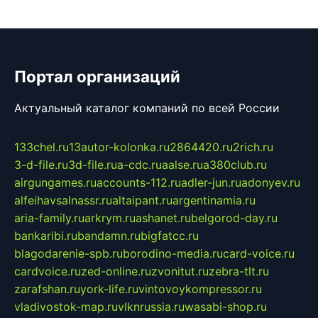
Портал организаций
Актуальный каталог компаний по всей России
133chel.ru
13autor-kolonka.ru
2864420.ru
2rich.ru
3-d-file.ru
3d-file.ru
a-cdc.ru
aalse.ru
a380club.ru
airgungames.ru
accounts-112.ru
adler-jun.ru
adonyev.ru
alfeihavsalnassr.ru
altaipant.ru
argentinamia.ru
aria-family.ru
arkrym.ru
ashanet.ru
belgorod-day.ru
bankaribi.ru
bandamn.ru
bigfatcc.ru
blagodarenie-spb.ru
borodino-media.ru
card-voice.ru
cardvoice.ru
zed-online.ru
zvonitut.ru
zebra-tlt.ru
zarafshan.ru
york-life.ru
vintovoykompressor.ru
vladivostok-map.ru
vlknrussia.ru
wasabi-shop.ru