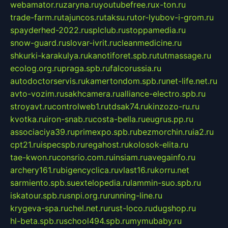
webamator.ru
zaryna.ru
youtubefree.ru
x-ton.ru
trade-farm.ru
tajuncos.ru
taksu.ru
tor-lyubov-i-grom.ru
spayderhed-2022.ru
splclub.ru
stoppamedia.ru
snow-guard.ru
slovar-ivrit.ru
cleanmedicine.ru
shkurki-karakulya.ru
kanotiforet.spb.ru
tutmassage.ru
ecolog.org.ru
praga.spb.ru
falcorussia.ru
autodoctorservis.ru
kamertondom.spb.ru
net-life.net.ru
avto-vozim.ru
sakhcamera.ru
alliance-electro.spb.ru
stroyavt.ru
controlweb1.ru
tdsak74.ru
kinzozo-ru.ru
kvotka.ru
iron-snab.ru
costa-bella.ru
eugrus.pp.ru
associaciya39.ru
primexpo.spb.ru
bezmorchin.ru
ia2.ru
cpt21.ru
ispecspb.ru
regahost.ru
kolosok-elita.ru
tae-kwon.ru
consrio.com.ru
insiam.ru
avegainfo.ru
archery161.ru
bigencyclica.ru
vlast16.ru
korru.net
sarmiento.spb.su
extelopedia.ru
lammin-suo.spb.ru
iskatour.spb.ru
snpi.org.ru
running-line.ru
krygeva-spa.ru
chel.net.ru
rust-loco.ru
dugshop.ru
hl-beta.spb.ru
school494.spb.ru
mymubaby.ru