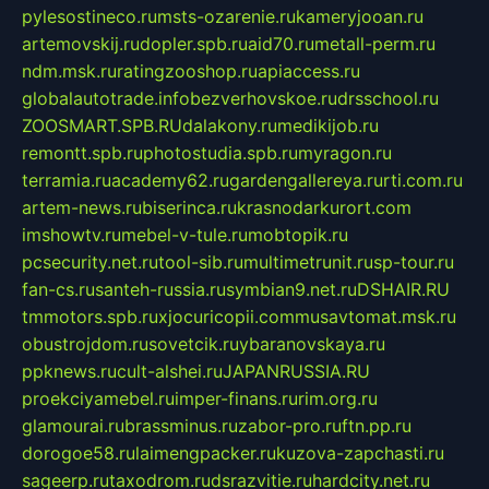
pylesostineco.ru
msts-ozarenie.ru
kameryjooan.ru
artemovskij.ru
dopler.spb.ru
aid70.ru
metall-perm.ru
ndm.msk.ru
ratingzooshop.ru
apiaccess.ru
globalautotrade.info
bezverhovskoe.ru
drsschool.ru
ZOOSMART.SPB.RU
dalakony.ru
medikijob.ru
remontt.spb.ru
photostudia.spb.ru
myragon.ru
terramia.ru
academy62.ru
gardengallereya.ru
rti.com.ru
artem-news.ru
biserinca.ru
krasnodarkurort.com
imshowtv.ru
mebel-v-tule.ru
mobtopik.ru
pcsecurity.net.ru
tool-sib.ru
multimetrunit.ru
sp-tour.ru
fan-cs.ru
santeh-russia.ru
symbian9.net.ru
DSHAIR.RU
tmmotors.spb.ru
xjocuricopii.com
musavtomat.msk.ru
obustrojdom.ru
sovetcik.ru
ybaranovskaya.ru
ppknews.ru
cult-alshei.ru
JAPANRUSSIA.RU
proekciyamebel.ru
imper-finans.ru
rim.org.ru
glamourai.ru
brassminus.ru
zabor-pro.ru
ftn.pp.ru
dorogoe58.ru
laimengpacker.ru
kuzova-zapchasti.ru
sageerp.ru
taxodrom.ru
dsrazvitie.ru
hardcity.net.ru