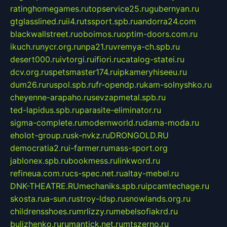
ratinghomegames.ru
topservice25.ru
gubernyan.ru
gtglasslined.ru
ii4.ru
tssport.spb.ru
andorra24.com
blackwallstreet.ru
oboimos.ru
optim-doors.com.ru
ikuch.ru
nycr.org.ru
npa21.ru
vremya-ch.spb.ru
desert000.ru
ivtorgi.ru
ifiori.ru
catalog-statei.ru
dcv.org.ru
spetsmaster174.ru
ipkameryhiseeu.ru
dum26.ru
ruspol.spb.ru
fr-opendp.ru
kam-solnyshko.ru
cheyenne-arapaho.ru
sevzapmetal.spb.ru
ted-lapidus.spb.ru
parasite-eliminator.ru
sigma-complete.ru
modernworld.ru
dama-moda.ru
eholot-group.ru
sk-nvkz.ru
DRONGOLD.RU
democratia2.ru
i-farmer.ru
mass-sport.org
jablonex.spb.ru
bookmess.ru
linkword.ru
refineua.com.ru
cs-spec.net.ru
altay-mebel.ru
DNK-THEATRE.RU
mechaniks.spb.ru
ipcamtechage.ru
skosta.ru
a-sun.ru
stroy-ldsp.ru
snowlands.org.ru
childrensshoes.ru
mrlizzy.ru
mebelsofiakrd.ru
bulizhenko.ru
rumantick.net.ru
mtszerno.ru