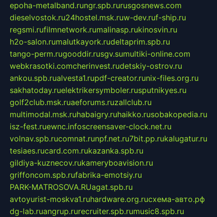
epoha-metalband.ru
ngr.spb.ru
rusgosnews.com
dieselvostok.ru
24hostel.msk.ru
w-dev.ru
f-ship.ru
regsmi.ru
filmnetwork.ru
malinasp.ru
kinosvin.ru
h2o-salon.ru
malutkayork.ru
deltaprim.spb.ru
tango-perm.ru
gooddir.ru
sgv.su
multiki-online.com
webkrasotki.com
cherinvest.ru
detskiy-ostrov.ru
ankou.spb.ru
alvesta1.ru
pdf-creator.ru
nix-files.org.ru
sakhatoday.ru
elektrikersymboler.ru
sputnikyes.ru
golf2club.msk.ru
aeforums.ru
zallclub.ru
multimodal.msk.ru
habaigry.ru
haikko.ru
sobakopedia.ru
isz-fest.ru
ewnc.info
screensaver-clock.net.ru
volnav.spb.ru
comnat.ru
npf.net.ru
7bit.pp.ru
kalugatur.ru
tesiaes.ru
card.com.ru
kazanka.spb.ru
gildiya-kuznecov.ru
kameryboavision.ru
griffoncom.spb.ru
fabrika-emotsiy.ru
PARK-MATROSOVA.RU
agat.spb.ru
avtoyurist-moskva1.ru
hardware.org.ru
схема-авто.рф
dg-lab.ru
angrup.ru
recruiter.spb.ru
music8.spb.ru