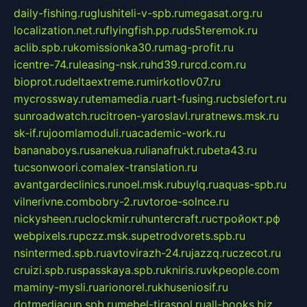
daily-fishing.ru
glushiteli-v-spb.ru
megasat.org.ru
localization.net.ru
flyingfish.pp.ru
ds5teremok.ru
aclib.spb.ru
komissionka30.ru
mag-profit.ru
icentre-74.ru
leasing-nsk.ru
hd39.ru
rcd.com.ru
bioprot.ru
deltaextreme.ru
mirkotlov07.ru
mycrossway.ru
temamedia.ru
art-fusing.ru
cbslefort.ru
sunroadwatch.ru
citroen-yaroslavl.ru
ratnews.msk.ru
sk-if.ru
joomlamoduli.ru
academic-work.ru
bananaboys.ru
sanekua.ru
lianafrukt.ru
beta43.ru
tucsonwoori.com
alex-translation.ru
avantgardeclinics.ru
noel.msk.ru
buylq.ru
aquas-spb.ru
vilnerivne.com
bobry-2.ru
vtoroe-solnce.ru
nickysheen.ru
clockmir.ru
huntercraft.ru
стройокт.рф
webpixels.ru
pczz.msk.su
petrodvorets.spb.ru
nsintermed.spb.ru
avtovirazh-24.ru
jazzq.ru
czecot.ru
cruizi.spb.ru
spasskaya.spb.ru
kniris.ru
vkpeople.com
maminy-mysli.ru
arionorel.ru
khuseniosif.ru
dotmediacup.spb.ru
mebel-tiraspol.ru
all-books.biz