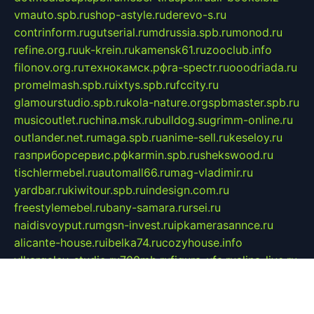
vmauto.spb.ru
shop-astyle.ru
derevo-s.ru
contrinform.ru
gutserial.ru
mdrussia.spb.ru
monod.ru
refine.org.ru
uk-krein.ru
kamensk61.ru
zooclub.info
filonov.org.ru
технокамск.рф
ra-spectr.ru
ooodriada.ru
promelmash.spb.ru
ixtys.spb.ru
fccity.ru
glamourstudio.spb.ru
kola-nature.org
spbmaster.spb.ru
musicoutlet.ru
china.msk.ru
bulldog.su
grimm-online.ru
outlander.net.ru
maga.spb.ru
anime-sell.ru
keseloy.ru
газприборсервис.рф
karmin.spb.ru
shekswood.ru
tischlermebel.ru
automall66.ru
mag-vladimir.ru
yardbar.ru
kiwitour.spb.ru
indesign.com.ru
freestylemebel.ru
bany-samara.ru
rsei.ru
naidisvoyput.ru
mgsn-invest.ru
ipkamerasannce.ru
alicante-house.ru
ibelka74.ru
cozyhouse.info
vlkargalev-studio.ru
700mb.ru
figura-ufa.ru
alina-live.ru
belarusiannews.ru
womenknow.ru
dos-vniimk.ru
sega.net.ru
dv.net.ru
phenomenonsofhistory.com
telesputnik.net.ru
wall.pp.ru
pylesosroidmi.ru