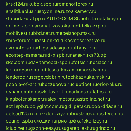
krsk124.ru
kubok.spb.ru
romanofforex.ru
analitikaplus.ru
spyonline.ru
zosikamery.ru
sloboda-ural.pp.ru
AUTO-COM.SU
hohota.net
alimy.ru
online-z.com
aromat-vostoka.ru
otdelkaexp.ru
mobilvest.ru
bbd.net.ru
mebelshop.msk.ru
smp-forum.ru
bastion-td.ru
kosmoscreative.ru
avrmotors.ru
art-galadesign.ru
tiffany-c.ru
ecostep-samara.ru
d-p.spb.ru
галактика73.рф
sko.com.ru
davitamebel-spb.ru
fotsis.ru
tesiaes.ru
kokoroyari.spb.ru
blesna-kazan.ru
mossilver.ru
lenderoq.ru
sergeydobrin.ru
tochkazvuka.msk.ru
people-of-art.ru
bezzubova.ru
clubtibet.ru
orior-aks.ru
dynamoauto.ru
szk-favorit.ru
carlines.ru
flatnsk.ru
kingbolenskaner.ru
alex-motor.ru
astroline.net.ru
act1.spb.ru
polyglot.com.ru
gidlipetsk.ru
ooo-driada.ru
detsad125.ru
mir-zdoroviya.ru
bruslanovo.ru
siterem.ru
council.spb.ru
лодкипатриот.рф
kafekolizey.ru
iclub.net.ru
gazon-easy.ru
sugarepilekb.ru
grinox.ru