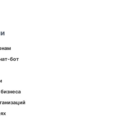
ми
онам
чат-бот
и
 бизнеса
ганизаций
иях