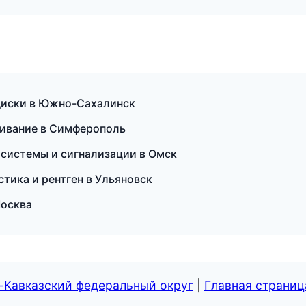
 диски в Южно-Сахалинск
живание в Симферополь
е системы и сигнализации в Омск
стика и рентген в Ульяновск
Москва
-Кавказский федеральный округ
|
Главная страниц