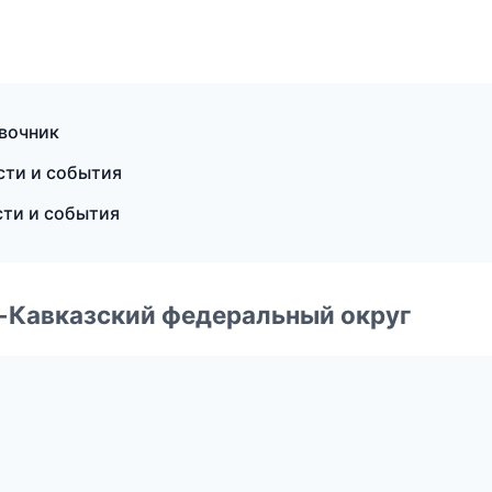
авочник
сти и события
сти и события
о-Кавказский федеральный округ