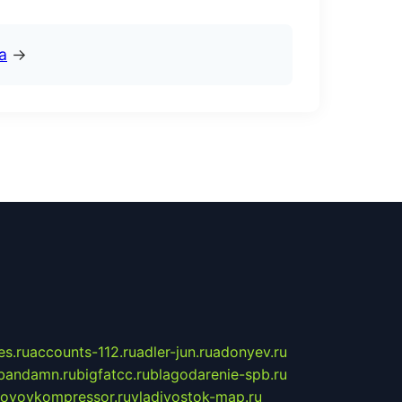
а
→
s.ru
accounts-112.ru
adler-jun.ru
adonyev.ru
bandamn.ru
bigfatcc.ru
blagodarenie-spb.ru
tovoykompressor.ru
vladivostok-map.ru