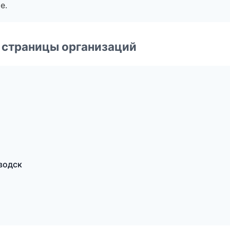
е.
 страницы организаций
водск