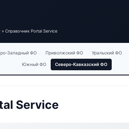
г
» Справочник Portal Service
ро-Западный ФО
Приволжский ФО
Уральский ФО
Южный ФО
Северо-Кавказский ФО
al Service