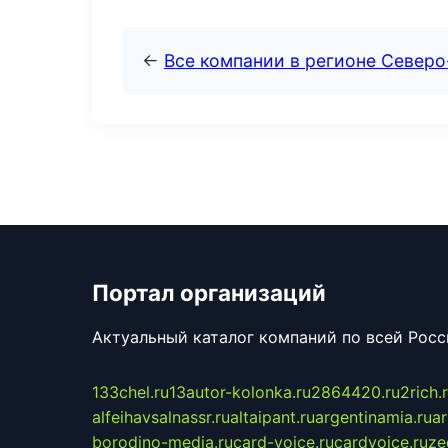
←
Все компании в регионе Северо
Портал организаций
Актуальный каталог компаний по всей Рос
133chel.ru
13autor-kolonka.ru
2864420.ru
2rich.
alfeihavsalnassr.ru
altaipant.ru
argentinamia.ru
ar
borodino-media.ru
card-voice.ru
cardvoice.ru
ze