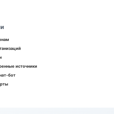
ми
онам
ганизаций
и
еренные источники
чат-бот
арты