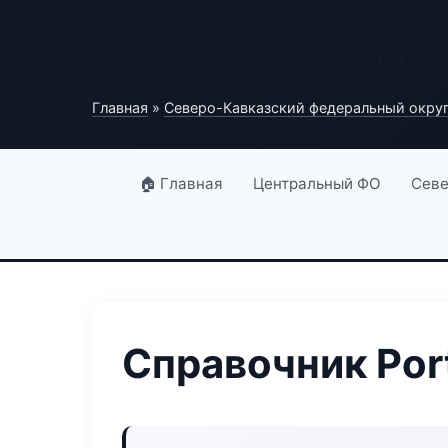
Портал организаций
Главная
»
Северо-Кавказский федеральный окру
🏠 Главная
Центральный ФО
Севе
Справочник Port