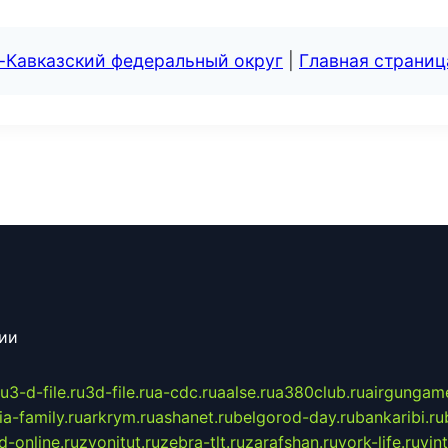
-Кавказский федеральный округ
|
Главная страниц
сии
ru
3-d-file.ru
3d-file.ru
a-cdc.ru
aalse.ru
a380club.ru
airgungame
ia-family.ru
arkrym.ru
ashanet.ru
belgorod-day.ru
bankaribi.ru
d-online.ru
zvonitut.ru
zebra-tlt.ru
zarafshan.ru
york-life.ru
vin