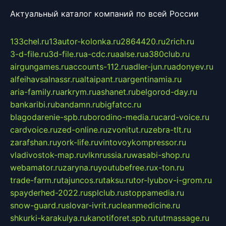
Актуальный каталог компаний по всей России
133chel.ru
13autor-kolonka.ru
2864420.ru
2rich.ru
3-d-file.ru
3d-file.ru
a-cdc.ru
aalse.ru
a380club.ru
airgungames.ru
accounts-112.ru
adler-jun.ru
adonyev.ru
alfeihavsalnassr.ru
altaipant.ru
argentinamia.ru
aria-family.ru
arkrym.ru
ashanet.ru
belgorod-day.ru
bankaribi.ru
bandamn.ru
bigfatcc.ru
blagodarenie-spb.ru
borodino-media.ru
card-voice.ru
cardvoice.ru
zed-online.ru
zvonitut.ru
zebra-tlt.ru
zarafshan.ru
york-life.ru
vintovoykompressor.ru
vladivostok-map.ru
vlknrussia.ru
wasabi-shop.ru
webamator.ru
zaryna.ru
youtubefree.ru
x-ton.ru
trade-farm.ru
tajuncos.ru
taksu.ru
tor-lyubov-i-grom.ru
spayderhed-2022.ru
splclub.ru
stoppamedia.ru
snow-guard.ru
slovar-ivrit.ru
cleanmedicine.ru
shkurki-karakulya.ru
kanotiforet.spb.ru
tutmassage.ru