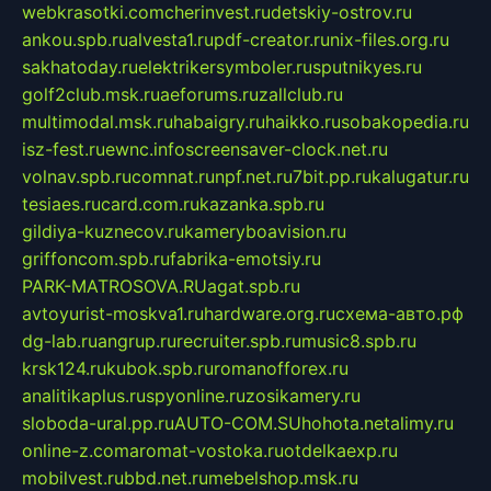
webkrasotki.com
cherinvest.ru
detskiy-ostrov.ru
ankou.spb.ru
alvesta1.ru
pdf-creator.ru
nix-files.org.ru
sakhatoday.ru
elektrikersymboler.ru
sputnikyes.ru
golf2club.msk.ru
aeforums.ru
zallclub.ru
multimodal.msk.ru
habaigry.ru
haikko.ru
sobakopedia.ru
isz-fest.ru
ewnc.info
screensaver-clock.net.ru
volnav.spb.ru
comnat.ru
npf.net.ru
7bit.pp.ru
kalugatur.ru
tesiaes.ru
card.com.ru
kazanka.spb.ru
gildiya-kuznecov.ru
kameryboavision.ru
griffoncom.spb.ru
fabrika-emotsiy.ru
PARK-MATROSOVA.RU
agat.spb.ru
avtoyurist-moskva1.ru
hardware.org.ru
схема-авто.рф
dg-lab.ru
angrup.ru
recruiter.spb.ru
music8.spb.ru
krsk124.ru
kubok.spb.ru
romanofforex.ru
analitikaplus.ru
spyonline.ru
zosikamery.ru
sloboda-ural.pp.ru
AUTO-COM.SU
hohota.net
alimy.ru
online-z.com
aromat-vostoka.ru
otdelkaexp.ru
mobilvest.ru
bbd.net.ru
mebelshop.msk.ru