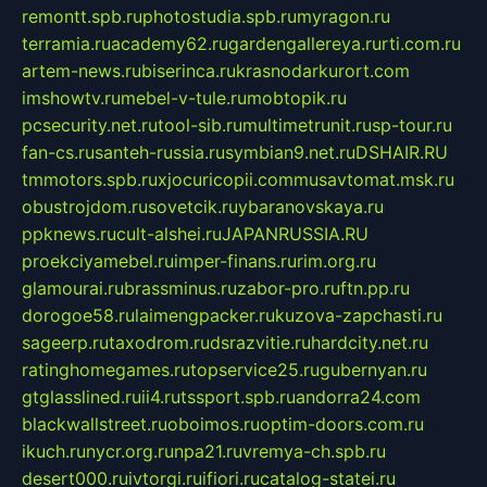
remontt.spb.ru
photostudia.spb.ru
myragon.ru
terramia.ru
academy62.ru
gardengallereya.ru
rti.com.ru
artem-news.ru
biserinca.ru
krasnodarkurort.com
imshowtv.ru
mebel-v-tule.ru
mobtopik.ru
pcsecurity.net.ru
tool-sib.ru
multimetrunit.ru
sp-tour.ru
fan-cs.ru
santeh-russia.ru
symbian9.net.ru
DSHAIR.RU
tmmotors.spb.ru
xjocuricopii.com
musavtomat.msk.ru
obustrojdom.ru
sovetcik.ru
ybaranovskaya.ru
ppknews.ru
cult-alshei.ru
JAPANRUSSIA.RU
proekciyamebel.ru
imper-finans.ru
rim.org.ru
glamourai.ru
brassminus.ru
zabor-pro.ru
ftn.pp.ru
dorogoe58.ru
laimengpacker.ru
kuzova-zapchasti.ru
sageerp.ru
taxodrom.ru
dsrazvitie.ru
hardcity.net.ru
ratinghomegames.ru
topservice25.ru
gubernyan.ru
gtglasslined.ru
ii4.ru
tssport.spb.ru
andorra24.com
blackwallstreet.ru
oboimos.ru
optim-doors.com.ru
ikuch.ru
nycr.org.ru
npa21.ru
vremya-ch.spb.ru
desert000.ru
ivtorgi.ru
ifiori.ru
catalog-statei.ru