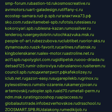
smp-forum.ru
bastion-td.ru
kosmoscreative.ru
avrmotors.ru
art-galadesign.ru
tiffany-c.ru
ecostep-samara.ru
d-p.spb.ru
галактика73.рф
sko.com.ru
davitamebel-spb.ru
fotsis.ru
tesiaes.ru
kokoroyari.spb.ru
blesna-kazan.ru
mossilver.ru
lenderoq.ru
sergeydobrin.ru
tochkazvuka.msk.ru
people-of-art.ru
bezzubova.ru
clubtibet.ru
orior-aks.ru
dynamoauto.ru
szk-favorit.ru
carlines.ru
flatnsk.ru
kingbolenskaner.ru
alex-motor.ru
astroline.net.ru
act1.spb.ru
polyglot.com.ru
gidlipetsk.ru
ooo-driada.ru
detsad125.ru
mir-zdoroviya.ru
bruslanovo.ru
siterem.ru
council.spb.ru
лодкипатриот.рф
kafekolizey.ru
iclub.net.ru
gazon-easy.ru
sugarepilekb.ru
grinox.ru
pylesostineco.ru
msts-ozarenie.ru
kameryjooan.ru
artemovskij.ru
dopler.spb.ru
aid70.ru
metall-perm.ru
ndm.msk.ru
ratingzooshop.ru
apiaccess.ru
globalautotrade.info
bezverhovskoe.ru
drsschool.ru
ZOOSMART.SPB.RU
dalakony.ru
medikijob.ru