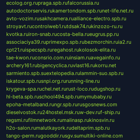
ecolog.org.ru
praga.spb.ru
falcorussia.ru
autodoctorservis.ru
kamertondom.spb.ru
net-life.net.ru
avto-vozim.ru
sakhcamera.ru
alliance-electro.spb.ru
stroyavt.ru
controlweb1.ru
tdsak74.ru
kinzozo-ru.ru
kvotka.ru
iron-snab.ru
costa-bella.ru
eugrus.pp.ru
associaciya39.ru
primexpo.spb.ru
bezmorchin.ru
ia2.ru
cpt21.ru
ispecspb.ru
regahost.ru
kolosok-elita.ru
tae-kwon.ru
consrio.com.ru
insiam.ru
avegainfo.ru
archery161.ru
bigencyclica.ru
vlast16.ru
korru.net
sarmiento.spb.su
extelopedia.ru
lammin-suo.spb.ru
iskatour.spb.ru
snpi.org.ru
running-line.ru
krygeva-spa.ru
chel.net.ru
rust-loco.ru
dugshop.ru
hl-beta.spb.ru
school494.spb.ru
mymubaby.ru
epoha-metalband.ru
ngr.spb.ru
rusgosnews.com
dieselvostok.ru
24hostel.msk.ru
w-dev.ru
f-ship.ru
regsmi.ru
filmnetwork.ru
malinasp.ru
kinosvin.ru
h2o-salon.ru
malutkayork.ru
deltaprim.spb.ru
tango-perm.ru
gooddir.ru
sgv.su
multiki-online.com