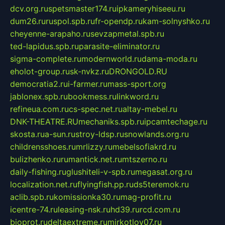
dcv.org.ru
spetsmaster174.ru
ipkameryhiseeu.ru
dum26.ru
ruspol.spb.ru
fr-opendp.ru
kam-solnyshko.ru
cheyenne-arapaho.ru
sevzapmetal.spb.ru
ted-lapidus.spb.ru
parasite-eliminator.ru
sigma-complete.ru
modernworld.ru
dama-moda.ru
eholot-group.ru
sk-nvkz.ru
DRONGOLD.RU
democratia2.ru
i-farmer.ru
mass-sport.org
jablonex.spb.ru
bookmess.ru
linkword.ru
refineua.com.ru
cs-spec.net.ru
altay-mebel.ru
DNK-THEATRE.RU
mechaniks.spb.ru
ipcamtechage.ru
skosta.ru
a-sun.ru
stroy-ldsp.ru
snowlands.org.ru
childrensshoes.ru
mrlizzy.ru
mebelsofiakrd.ru
bulizhenko.ru
rumantick.net.ru
mtszerno.ru
daily-fishing.ru
glushiteli-v-spb.ru
megasat.org.ru
localization.net.ru
flyingfish.pp.ru
ds5teremok.ru
aclib.spb.ru
komissionka30.ru
mag-profit.ru
icentre-74.ru
leasing-nsk.ru
hd39.ru
rcd.com.ru
bioprot.ru
deltaextreme.ru
mirkotlov07.ru