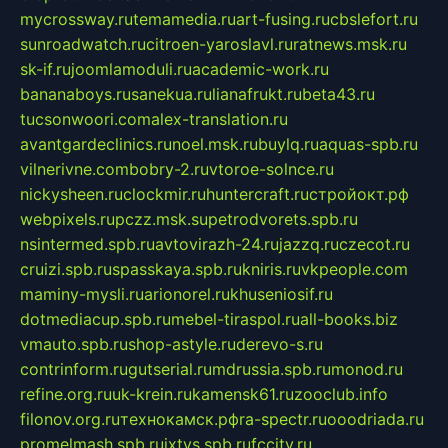
mycrossway.ru
temamedia.ru
art-fusing.ru
cbslefort.ru
sunroadwatch.ru
citroen-yaroslavl.ru
ratnews.msk.ru
sk-if.ru
joomlamoduli.ru
academic-work.ru
bananaboys.ru
sanekua.ru
lianafrukt.ru
beta43.ru
tucsonwoori.com
alex-translation.ru
avantgardeclinics.ru
noel.msk.ru
buylq.ru
aquas-spb.ru
vilnerivne.com
bobry-2.ru
vtoroe-solnce.ru
nickysheen.ru
clockmir.ru
huntercraft.ru
стройокт.рф
webpixels.ru
pczz.msk.su
petrodvorets.spb.ru
nsintermed.spb.ru
avtovirazh-24.ru
jazzq.ru
czecot.ru
cruizi.spb.ru
spasskaya.spb.ru
kniris.ru
vkpeople.com
maminy-mysli.ru
arionorel.ru
khuseniosif.ru
dotmediacup.spb.ru
mebel-tiraspol.ru
all-books.biz
vmauto.spb.ru
shop-astyle.ru
derevo-s.ru
contrinform.ru
gutserial.ru
mdrussia.spb.ru
monod.ru
refine.org.ru
uk-krein.ru
kamensk61.ru
zooclub.info
filonov.org.ru
технокамск.рф
ra-spectr.ru
ooodriada.ru
promelmash.spb.ru
ixtys.spb.ru
fccity.ru