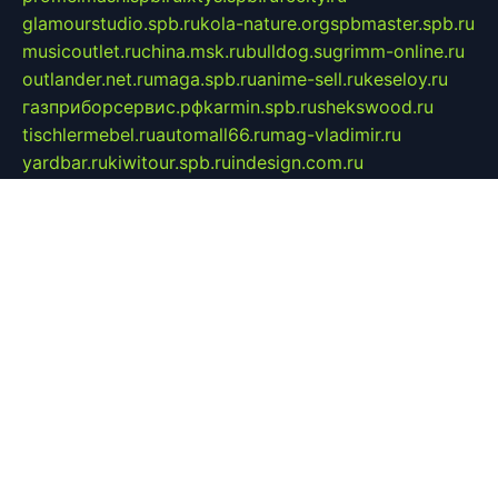
glamourstudio.spb.ru
kola-nature.org
spbmaster.spb.ru
musicoutlet.ru
china.msk.ru
bulldog.su
grimm-online.ru
outlander.net.ru
maga.spb.ru
anime-sell.ru
keseloy.ru
газприборсервис.рф
karmin.spb.ru
shekswood.ru
tischlermebel.ru
automall66.ru
mag-vladimir.ru
yardbar.ru
kiwitour.spb.ru
indesign.com.ru
freestylemebel.ru
bany-samara.ru
rsei.ru
naidisvoyput.ru
mgsn-invest.ru
ipkamerasannce.ru
alicante-house.ru
ibelka74.ru
cozyhouse.info
vlkargalev-studio.ru
700mb.ru
figura-ufa.ru
alina-live.ru
belarusiannews.ru
womenknow.ru
dos-vniimk.ru
sega.net.ru
dv.net.ru
phenomenonsofhistory.com
telesputnik.net.ru
wall.pp.ru
pylesosroidmi.ru
gtc-clan.ru
cligs.ru
bibikazap.ru
popova.org.ru
netwhistler.spb.ru
bellvil.ru
bonzon.ru
iss-vladik.ru
defiparis.net.ru
las-gryzas.ru
amku.ru
electednews.spb.ru
feather.org.ru
spar72.ru
tankiigri.ru
dominus.com.ru
ibtree.ru
sanykool.pp.ru
unixlib.org.ru